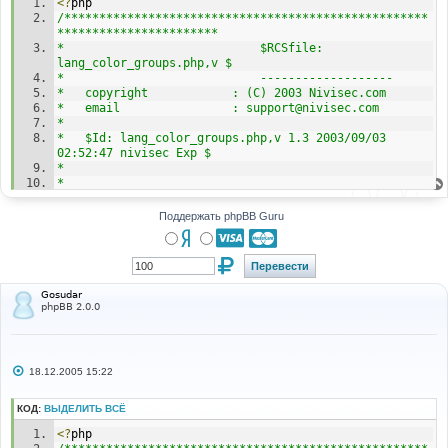
<?
php
и
е
/****************************************************
***********************
*                            $RCSfile: 
lang_color_groups.php,v $
*                            -------------------
*   copyright            : (C) 2003 Nivisec.com
*   email                : support@nivisec.com
*
*   $Id: lang_color_groups.php,v 1.3 2003/09/03 
02:52:47 nivisec Exp $
*
*
*****************************************************
**********************/
Поддержать phpBB Guru
/****************************************************
***********************
*
*   This program is free software; you can 
Gosudar
redistribute it and/or modify
phpBB 2.0.0
*   it under the terms of the GNU General Public 
License as published by
*   the Free Software Foundation; either version 2 of 
the License, or
С
18.12.2005 15:22
*   (at your option) any later version.
о
*
о
б
*****************************************************
КОД:
ВЫДЕЛИТЬ ВСЁ
щ
**********************/
е
<?
php
н