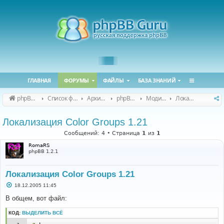
ГЛАВНАЯ
ФОРУМЫ
ФАЙЛЫ
БАЗА ЗНАНИЙ
phpBB Guru
Список форумов
Архивные форумы
phpBB 2.0.x (архив)
Модификация phpBB 2.0.x
Локализация модов для phpBB 2.0.x
Локализация Color Groups 1.21
Сообщений: 4 • Страница
1
из
1
RomaRS
phpBB 1.2.1
Локализация Color Groups 1.21
С
18.12.2005 11:45
о
о
В общем, вот файл:
б
щ
КОД:
ВЫДЕЛИТЬ ВСЁ
е
н