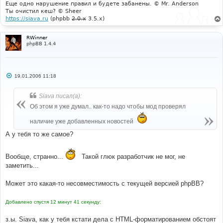
Еще одно нарушение правил и будете забанены. © Mr. Anderson
Ты очистил кеш? © Sheer
https://siava.ru
(phpbb
2.0.x
3.5.x)
RWinner
phpBB 1.4.4
С
19.01.2006 11:18
о
о
б
Siava писал(а):
щ
е
Об этом я уже думал.. как-то надо чтобы мод проверял
н
и
наличие уже добавленных новостей
е
А у тебя то же самое?
Вообще, странно...
Такой глюк разработчик не мог, не
заметить...
Может это какая-то несовместимость с текущей версией phpBB?
Добавлено спустя 12 минут 41 секунду:
з.ы. Siava, как у тебя кстати дела с HTML-форматированием обстоят