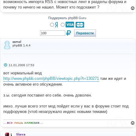
возможность импорта RSS с новостных лент в разделы форума и
щ
е
почему то ничего не нашел. Может кто подскажет ?
н
и
е
Поддержать phpBB Guru
ssmol
phpBB 1.4.4
С
11.01.2006 17:53
о
о
вот нормальный мод
б
http://www.phpbb.com/phpBB/viewtopic.php?t=130271
там же идет и
щ
е
очень активное его обсуждение.
н
и
е
з.ы. сегодня поставил его себе. очень доволен.
имхо. лучше всего этот мод пойдет если у вас в форуме стоит под
подфорумов (чтоб незагружало индекс новыми темами)
.
.
.
в
с
е
л
и
ш
ь
и
л
л
ю
з
и
я
.
.
.
Siava