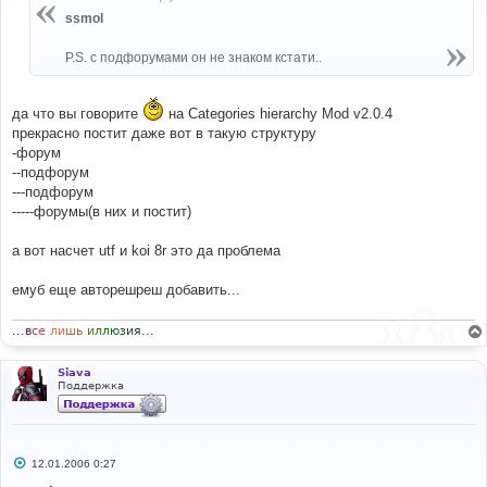
щ
е
ssmol
н
и
е
P.S. с подфорумами он не знаком кстати..
да что вы говорите
на Categories hierarchy Mod v2.0.4
прекрасно постит даже вот в такую структуру
-форум
--подфорум
---подфорум
-----форумы(в них и постит)
а вот насчет utf и koi 8r это да проблема
емуб еще авторешреш добавить...
.
.
.
в
с
е
л
и
ш
ь
и
л
л
ю
з
и
я
.
.
.
Siava
Поддержка
С
12.01.2006 0:27
о