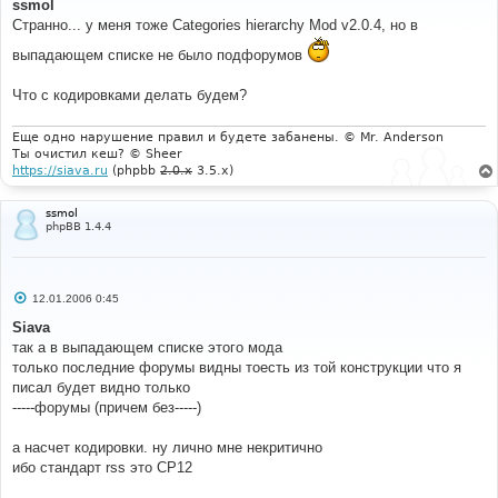
о
ssmol
б
Странно... у меня тоже Categories hierarchy Mod v2.0.4, но в
щ
е
выпадающем списке не было подфорумов
н
и
е
Что с кодировками делать будем?
Еще одно нарушение правил и будете забанены. © Mr. Anderson
Ты очистил кеш? © Sheer
https://siava.ru
(phpbb
2.0.x
3.5.x)
ssmol
phpBB 1.4.4
С
12.01.2006 0:45
о
о
Siava
б
так а в выпадающем списке этого мода
щ
е
только последние форумы видны тоесть из той конструкции что я
н
писал будет видно только
и
е
-----форумы (причем без-----)
а насчет кодировки. ну лично мне некритично
ибо стандарт rss это СР12