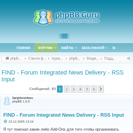
ГЛАВНАЯ
ФОРУМЫ
ФАЙЛЫ
БАЗА ЗНАНИЙ
phpBB Guru
Список форумов
Архивные форумы
phpBB 2.0.x (архив)
Модификация phpBB 2.0.x
Поддержка модов для phpBB 2.0.x
FIND - Forum Integrated News Delivery - RSS
Input
1
2
3
4
5
6
След.
Сообщений: 83
SergVorontsov
phpBB 1.0.0
FIND - Forum Integrated News Delivery - RSS Input
С
23.12.2005 13:24
о
о
Я тут поискал какие либо Add-Ons для того чтобы организовать
б