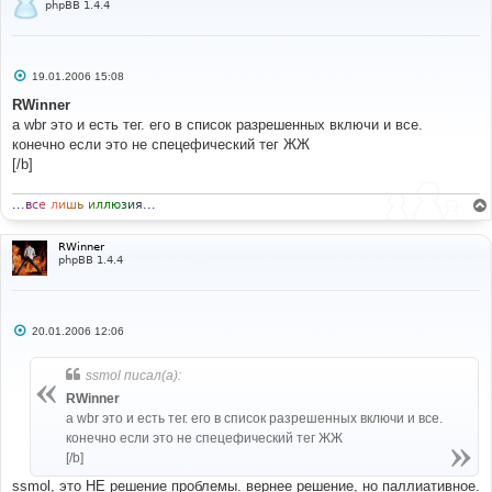
phpBB 1.4.4
С
19.01.2006 15:08
о
о
RWinner
б
а wbr это и есть тег. его в список разрешенных включи и все.
щ
е
конечно если это не спецефический тег ЖЖ
н
[/b]
и
е
.
.
.
в
с
е
л
и
ш
ь
и
л
л
ю
з
и
я
.
.
.
RWinner
phpBB 1.4.4
С
20.01.2006 12:06
о
о
б
ssmol писал(а):
щ
е
RWinner
н
а wbr это и есть тег. его в список разрешенных включи и все.
и
е
конечно если это не спецефический тег ЖЖ
[/b]
ssmol, это НЕ решение проблемы. вернее решение, но паллиативное.