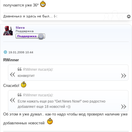
получается уже 36*
Давненько я здесь не был... (-:
Siava
Поддержка
С
19.01.2006 10:44
о
о
RWinner
б
щ
RWinner писал(а):
е
н
конвертит
и
е
Спасибо!
RWinner писал(а):
Если нажать еще раз "Get News Now!" оно радостно
добавляет еще 18 новостей =))
Об этом я уже думал.. как-то надо чтобы мод проверял наличие уже
добавленных новостей