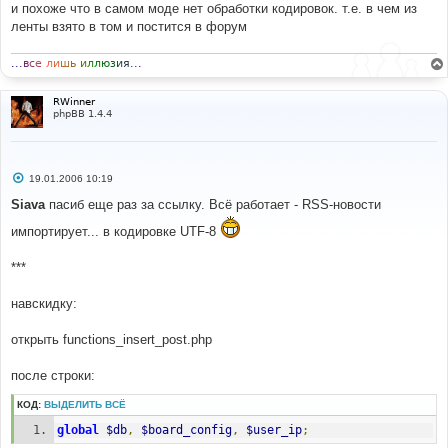
и похоже что в самом моде нет обработки кодировок. т.е. в чем из
ленты взято в том и постится в форум
.
.
.
в
с
е
л
и
ш
ь
и
л
л
ю
з
и
я
.
.
.
RWinner
phpBB 1.4.4
С
19.01.2006 10:19
о
о
Siava
пасиб еще раз за ссылку. Всё работает - RSS-новости
б
щ
импортирует... в кодировке UTF-8
е
н
и
***
е
навскидку:
открыть functions_insert_post.php
после строки:
КОД:
ВЫДЕЛИТЬ ВСЁ
global
$db
,
$board_config
,
$user_ip
;