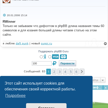
С
20.01.2006 15:14
о
о
RWinner
б
Только не забываем что дефолтом в phpBB длина названия темы 60
щ
е
символов и для юзания большей длины читаем статью на этом
н
сайте.
и
е
я люблю
daft punk
| новый
sugoi.ru
Поддержать phpBB Guru
1
2
3
4
5
6
След.
Сообщений: 83
Перейти
Этот сайт использует cookies для
Главная
Форумы
Наша команда
О команде
Конфиденциальность
обеспечения своей корректной работы.
Подробнее
Time: 0.137s
| Peak Memory Usage: 3.04 МБ | GZIP: Off |
Queries: 39
© phpBB Guru, 2004—2026