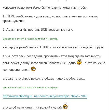
хорошим решением было бы поправить коды так, чтобы:
1. HTML отображался для всех, но постить в нем не мог никто,
кроме админов.
2. Админ мог бы постить ВСЕ возможные теги.
Добавлено спустя 6 часов 38 минут 47 секунд:
з.ы. вроде разобрался с HTML - позже всё кину в соседний форум.
з.з.ы. осталась последняя проблема - этот мод где-то там внутри
себя режет длину заголовков новостей нещадно
, а это конечно
же неправильно...
а может это phpbb режет. в общем надо разобраться...
Добавлено спустя 4 часа 57 минут 41 секунду:
http://www.phpbbguru.net/community/viewtopic.php?t=7045
это штоб не искали... на всякий случай