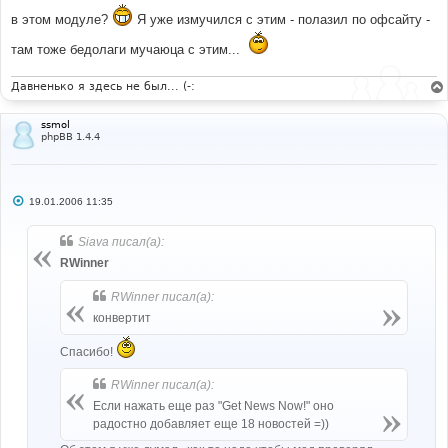
в этом модуле?
Я уже измучился с этим - полазил по офсайту -
там тоже бедолаги мучаюца с этим...
Давненько я здесь не был... (-:
ssmol
phpBB 1.4.4
С
19.01.2006 11:35
о
о
б
Siava писал(а):
щ
е
RWinner
н
и
RWinner писал(а):
е
конвертит
Спасибо!
RWinner писал(а):
Если нажать еще раз "Get News Now!" оно
радостно добавляет еще 18 новостей =))