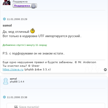
Поддержка
С
11.01.2006 23:29
о
о
ssmol
б
щ
Да, мод отличный
е
Вот только в кодировке UTF импортируется русский..
н
и
е
Добавлено спустя 1 минуту 11 секунд:
P.S. с подфорумами он не знаком кстати..
Еще одно нарушение правил и будете забанены. © Mr. Anderson
Ты очистил кеш? © Sheer
https://siava.ru
(phpbb
2.0.x
3.5.x)
ssmol
phpBB 1.4.4
С
11.01.2006 23:38
о
о
б
Siava писал(а):