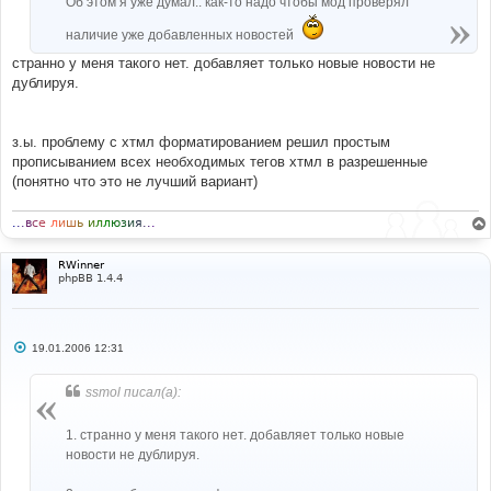
Об этом я уже думал.. как-то надо чтобы мод проверял
наличие уже добавленных новостей
странно у меня такого нет. добавляет только новые новости не
дублируя.
з.ы. проблему с хтмл форматированием решил простым
прописыванием всех необходимых тегов хтмл в разрешенные
(понятно что это не лучший вариант)
.
.
.
в
с
е
л
и
ш
ь
и
л
л
ю
з
и
я
.
.
.
RWinner
phpBB 1.4.4
С
19.01.2006 12:31
о
о
б
ssmol писал(а):
щ
е
н
1. странно у меня такого нет. добавляет только новые
и
е
новости не дублируя.