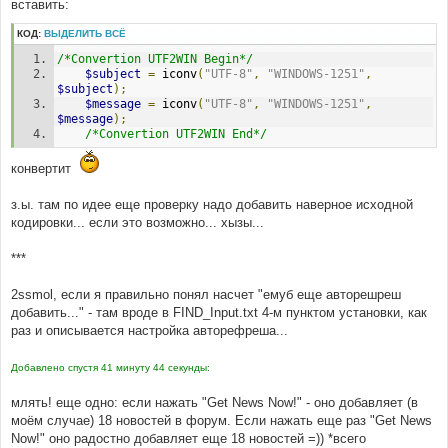
вставить:
КОД:
ВЫДЕЛИТЬ ВСЁ
/*Convertion UTF2WIN Begin*/
$subject
=
 iconv
(
"UTF-8"
,
"WINDOWS-1251"
,
$subject
);
$message
=
 iconv
(
"UTF-8"
,
"WINDOWS-1251"
,
$message
);
/*Convertion UTF2WIN End*/
конвертит
з.ы. там по идее еще проверку надо добавить наверное исходной
кодировки... если это возможно... хызы...
***
2ssmol, если я правильно понял насчет "емуб еще авторешреш
добавить..." - там вроде в FIND_Input.txt 4-м пунктом установки, как
раз и описывается настройка авторефреша...
Добавлено спустя 41 минуту 44 секунды:
млять! еще одно: если нажать "Get News Now!" - оно добавляет (в
моём случае) 18 новостей в форум. Если нажать еще раз "Get News
Now!" оно радостно добавляет еще 18 новостей =)) *всего