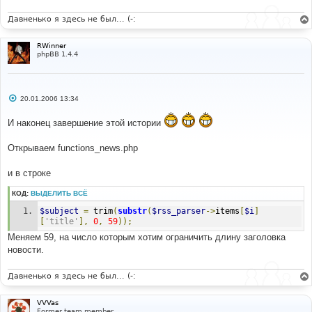
Давненько я здесь не был... (-:
RWinner
phpBB 1.4.4
С
20.01.2006 13:34
о
о
И наконец завершение этой истории
б
щ
е
Открываем functions_news.php
н
и
е
и в строке
КОД:
ВЫДЕЛИТЬ ВСЁ
$subject
=
 trim
(
substr
(
$rss_parser
->
items
[
$i
]
[
'title'
],
0
,
59
));
Меняем 59, на число которым хотим ограничить длину заголовка
новости.
Давненько я здесь не был... (-:
VVVas
Former team member