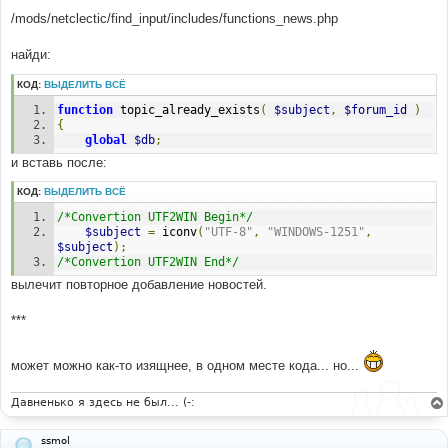
/mods/netclectic/find_input/includes/functions_news.php
найди:
КОД:
ВЫДЕЛИТЬ ВСЁ
function
 topic_already_exists
(
$subject
,
$forum_id
)
{
global
$db
;
и вставь после:
КОД:
ВЫДЕЛИТЬ ВСЁ
/*Convertion UTF2WIN Begin*/
$subject
=
 iconv
(
"UTF-8"
,
"WINDOWS-1251"
,
$subject
);
/*Convertion UTF2WIN End*/
вылечит повторное добавление новостей.
***
может можно как-то изящнее, в одном месте кода... но...
Давненько я здесь не был... (-:
ssmol