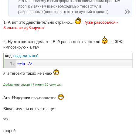
2. з.ы. проблему с хтмл форматированием решил простым
прописыванием всех необходимых тегов хтмл в
разрешенные (понятно что это не лучший вариант)
1. А вот это действительно странно...
/уже разобрался -
больше не дублирует/
2. Ну я тоже так сделал... Всё равно лезет черте чо
- я ЖЖ
импортирую - а там:
КОД:
ВЫДЕЛИТЬ ВСЁ
<wbr
/>
я и тегов-то таких не знаю
Добавлено спустя 47 минут 32 секунды:
Ага. Издержки производства
Siava, измени вот чего еще:
***
открой: