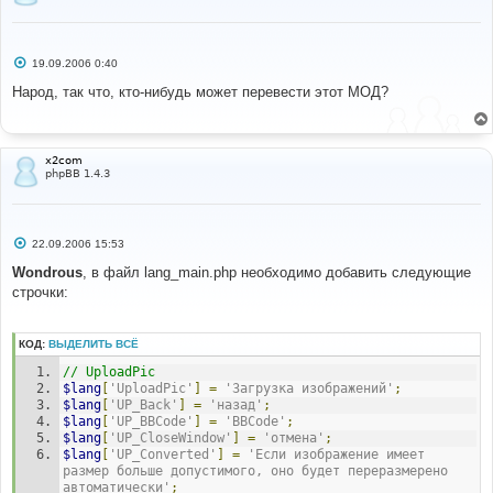
С
19.09.2006 0:40
о
о
Народ, так что, кто-нибудь может перевести этот МОД?
б
щ
е
н
и
x2com
е
phpBB 1.4.3
С
22.09.2006 15:53
о
о
Wondrous
, в файл lang_main.php необходимо добавить следующие
б
строчки:
щ
е
н
и
КОД:
ВЫДЕЛИТЬ ВСЁ
е
// UploadPic
$lang
[
'UploadPic'
]
=
'Загрузка изображений'
;
$lang
[
'UP_Back'
]
=
'назад'
;
$lang
[
'UP_BBCode'
]
=
'BBCode'
;
$lang
[
'UP_CloseWindow'
]
=
'отмена'
;
$lang
[
'UP_Converted'
]
=
'Если изображение имеет 
размер больше допустимого, оно будет переразмерено 
автоматически'
;