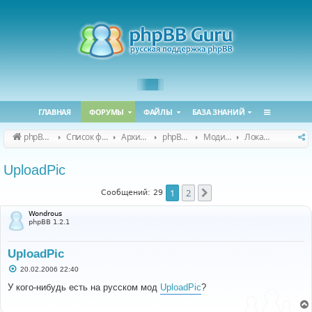
ГЛАВНАЯ
ФОРУМЫ
ФАЙЛЫ
БАЗА ЗНАНИЙ
phpBB Guru
Список форумов
Архивные форумы
phpBB 2.0.x (архив)
Модификация phpBB 2.0.x
Локализация модов для phpBB 2.0.x
UploadPic
1
2
След.
Сообщений: 29
Wondrous
phpBB 1.2.1
UploadPic
С
20.02.2006 22:40
о
о
У кого-нибудь есть на русском мод
UploadPic
?
б
щ
е