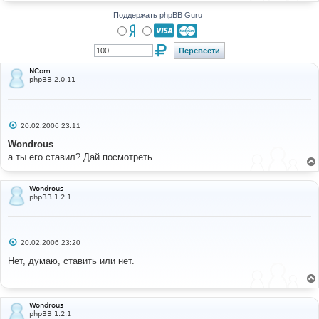
н
и
Поддержать phpBB Guru
е
NCom
phpBB 2.0.11
С
20.02.2006 23:11
о
о
Wondrous
б
а ты его ставил? Дай посмотреть
щ
е
н
и
Wondrous
е
phpBB 1.2.1
С
20.02.2006 23:20
о
о
Нет, думаю, ставить или нет.
б
щ
е
н
и
Wondrous
е
phpBB 1.2.1