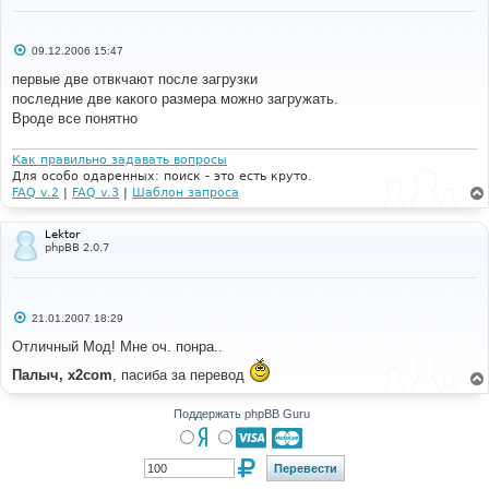
$lang
[
'UP_Save'
]
=
'Сохранить'
;
$lang
[
'UP_SigShort'
]
=
'Sig'
;
$lang
[
'UP_Size'
]
=
'размер'
;
$lang
[
'UP_Total'
]
=
'всего'
;
С
09.12.2006 15:47
о
$lang
[
'UP_UPPMPrune'
]
=
'Удалить старые изображения 
о
первые две отвкчают после загрузки
из ЛС'
;
б
последние две какого размера можно загружать.
$lang
[
'UP_UPPrune'
]
=
'Удалить все неиспользуемые 
щ
изображения'
;
е
Вроде все понятно
н
$lang
[
'UP_Used'
]
=
'используется'
;
и
$lang
[
'UP_Userfiles'
]
=
'Все файлы загруженные 
е
Как правильно задавать вопросы
<strong>%s</strong>'
;
Для особо одаренных: поиск - это есть круто.
$lang
[
'UP_Yes'
]
=
'да'
;
FAQ v.2
|
FAQ v.3
|
Шаблон запроса
Lektor
phpBB 2.0.7
С
21.01.2007 18:29
о
о
Отличный Мод! Мне оч. понра..
б
щ
Палыч, x2com
, пасиба за перевод
е
н
и
Поддержать phpBB Guru
е