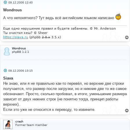
С
09.12.2006 12:40
к загруженным изображениям?'
;
о
$lang
[
'UP_conf_wmminsize'
]
=
'min. размер изображения 
о
Wondrous
б
для применения водяного знака'
;
щ
$lang
[
'UP_conf_wmpicture'
]
=
'Изображение водяного 
А что непонятного? Тут ведь всё английским языком написано
е
знака'
;
н
$lang
[
'UP_conf_wmposition'
]
=
'Позиция водяного 
и
Еще одно нарушение правил и будете забанены. © Mr. Anderson
е
знака'
;
Ты очистил кеш? © Sheer
$lang
[
'UP_Date'
]
=
'Дата'
;
https://siava.ru
(phpbb
2.0.x
3.5.x)
$lang
[
'UP_ErrConfig'
]
=
'Конфигурация не найдена. 
Пожалуйства выполните install-script.'
;
$lang
[
'UP_Explain'
]
=
'<strong>Список всех 
Wondrous
пользователей с загрузками.</strong><br \>Нажмите имя 
phpBB 1.2.1
для подробностей.'
;
$lang
[
'UP_Filename'
]
=
'Имя файла'
;
$lang
[
'UP_Files'
]
=
'Файлы'
;
$lang
[
'UP_GrpExplain'
]
=
'<strong>Примечание:
С
09.12.2006 13:15
</strong> Используйте данный список для установления 
о
о
допусков для членов групп. Разрешения установлены 
Siava
б
только для <strong>членов</strong> и не установлены 
Не знаю, или я не правильно как-то перевёл, но верхние две строки
щ
для <strong>группы</strong> в целях безопасности. 
е
получается, что размер после загрузки, но и нижние две то же самое
Индивидуальные разрешения не основываются на 
н
обозначают. Просто, сколько пробовал, в итоге, уменьшение размера
и
разрешениях для групп.'
;
е
зависит от двух нижних строк (не понятно тогда, принцип работы
$lang
[
'UP_Information'
]
=
'Информация'
;
$lang
[
'UP_KBShort'
]
=
'KB'
;
верхних).
$lang
[
'UP_LatestUploads'
]
=
'Последние %d загрузки'
;
Если это уже не относится к переводу, то извините.
$lang
[
'UP_Pending'
]
=
'Отклонено'
;
$lang
[
'UP_Permissions'
]
=
'Установить разрешения'
;
$lang
[
'UP_PixDeleted'
]
=
'%d изображений удалено.'
;
crash
Former team member
$lang
[
'UP_PMShort'
]
=
'ЛС'
;