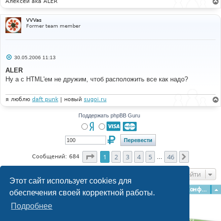
Алексей aka ALER
VVVas
Former team member
С
30.05.2006 11:13
о
о
ALER
б
Ну а с HTML'ем не дружим, чтоб расположить все как надо?
щ
е
н
и
я люблю
daft punk
| новый
sugoi.ru
е
Поддержать phpBB Guru
Страница
1
из
46
1
2
3
4
5
46
След.
Сообщений: 684
…
Перейти
Этот сайт использует cookies для
Главная
Форумы
Наша команда
О команде
Конфиденциальность
обеспечения своей корректной работы.
Подробнее
Time: 0.190s
| Peak Memory Usage: 3.07 МБ | GZIP: Off |
Queries: 39