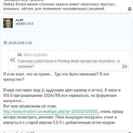
Любая более-менее сложная задача имеет несколько простых,
изящных, лёгких для понимания неправильных решений
ALER
phpBB 2.0.0
С
29.05.2006 1:06
о
о
б
Xpert писал(а):
щ
е
Сам мод Lock/Unlock in Posting Body авторства Acyd Burn - в
н
наличии?
и
е
Я и не знал, что он нужен... Где это было написано? Я это
пропустил?
Вчера поставил мод (с аддонами цвет-размер и аттач). К меня в
IE6.0 при разрешении 1024х768 все нормально, но форумчане
жалуются...
Вот мое объявление об этом:
http://www.niva4x4.ru/viewtopic.php?p=154101#154101
, очень прошу
автора посмотреть реплики. Пока вынужден выгрузить откат и
вернуться к старой версии 3.0.0 с добавленным аттач-модом.