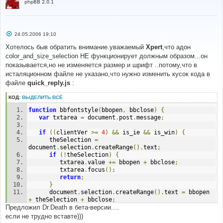
phpBB 2.0.1
С
24.05.2006 19:10
о
о
Хотелось быв обратить внимание.уважаемый
Xpert
,что адон
б
color_and_size_selection НЕ функционирует должным образом...он
щ
е
показывается,но не изменяется размер и шрифт ..потому,что в
н
исталяционном файле не указано,что нужно изменить кусок кода в
и
е
файле
quick_reply.js
:
КОД:
ВЫДЕЛИТЬ ВСЁ
function
 bbfontstyle
(
bbopen
,
 bbclose
)
{
var
 txtarea 
=
 document
.
post
.
message
;
if
((
clientVer 
>=
4
)
&&
 is_ie 
&&
 is_win
)
{
      theSelection 
=
document
.
selection
.
createRange
().
text
;
if
(!
theSelection
)
{
         txtarea
.
value 
+=
 bbopen 
+
 bbclose
;
         txtarea
.
focus
();
return
;
}
      document
.
selection
.
createRange
().
text 
=
 bbopen 
+
 theSelection 
+
 bbclose
;
Предложил Dr.Death в бета-версии....
      txtarea
.
focus
();
return
;
если не трудно вставте)))
}