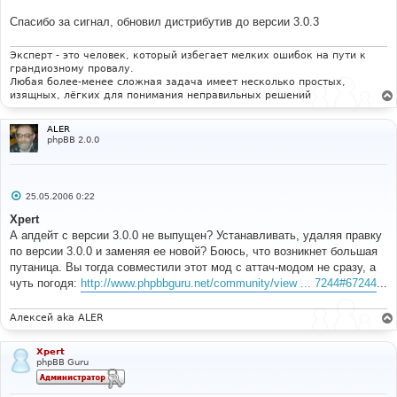
и
Спасибо за сигнал, обновил дистрибутив до версии 3.0.3
е
Эксперт - это человек, который избегает мелких ошибок на пути к
грандиозному провалу.
Любая более-менее сложная задача имеет несколько простых,
изящных, лёгких для понимания неправильных решений
ALER
phpBB 2.0.0
С
25.05.2006 0:22
о
о
Xpert
б
А апдейт с версии 3.0.0 не выпущен? Устанавливать, удаляя правку
щ
е
по версии 3.0.0 и заменяя ее новой? Боюсь, что возникнет большая
н
путаница. Вы тогда совместили этот мод с аттач-модом не сразу, а
и
е
чуть погодя:
http://www.phpbbguru.net/community/view ... 7244#67244
...
Алексей aka ALER
Xpert
phpBB Guru