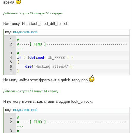
время
Добавлено спустя 22 минуты 53 секунды:
Вдогонку. Из attach_mod_diff_tpl.txt:
КОД:
ВЫДЕЛИТЬ ВСЁ
#
#-----[ FIND ]---------------------------------------
---
#
if
(
!
defined
(
'IN_PHPBB'
)
)
{
die
(
"Hacking attempt"
);
}
Не могу найти этот фрагмент в quick_reply.php
Добавлено спустя 11 минут 14 секунд:
И не могу монять, как ставить аддон lock_unlock.
КОД:
ВЫДЕЛИТЬ ВСЁ
#
#-----[ FIND ]---------------------------------------
---
#