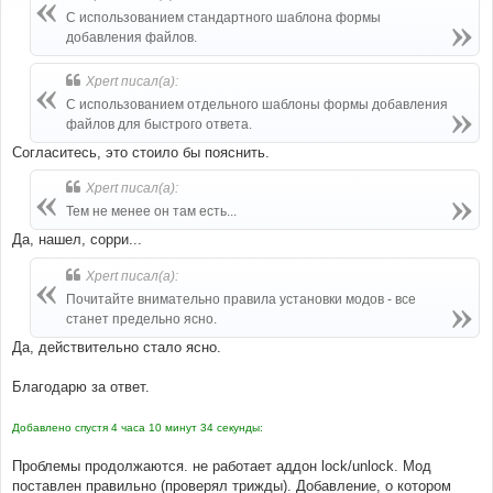
щ
е
C использованием стандартного шаблона формы
н
добавления файлов.
и
е
Xpert писал(а):
С использованием отдельного шаблоны формы добавления
файлов для быстрого ответа.
Согласитесь, это стоило бы пояснить.
Xpert писал(а):
Тем не менее он там есть...
Да, нашел, сорри...
Xpert писал(а):
Почитайте внимательно правила установки модов - все
станет предельно ясно.
Да, действительно стало ясно.
Благодарю за ответ.
Добавлено спустя 4 часа 10 минут 34 секунды:
Проблемы продолжаются. не работает аддон lock/unlock. Мод
поставлен правильно (проверял трижды). Добавление, о котором