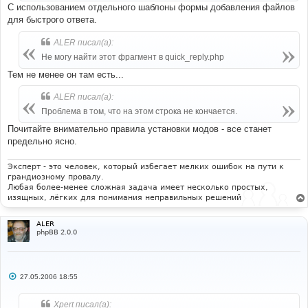
С использованием отдельного шаблоны формы добавления файлов
для быстрого ответа.
ALER писал(а):
Не могу найти этот фрагмент в quick_reply.php
Тем не менее он там есть...
ALER писал(а):
Проблема в том, что на этом строка не кончается.
Почитайте внимательно правила установки модов - все станет
предельно ясно.
Эксперт - это человек, который избегает мелких ошибок на пути к
грандиозному провалу.
Любая более-менее сложная задача имеет несколько простых,
изящных, лёгких для понимания неправильных решений
ALER
phpBB 2.0.0
С
27.05.2006 18:55
о
о
б
Xpert писал(а):