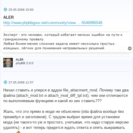
С
25.05.2006 15:50
о
о
ALER
б
http://www.phpbbguru.net/community/view ... 6546#86546
щ
е
н
и
Эксперт - это человек, который избегает мелких ошибок на пути к
е
грандиозному провалу.
Любая более-менее сложная задача имеет несколько простых,
изящных, лёгких для понимания неправильных решений
ALER
phpBB 2.0.0
С
27.05.2006 11:57
о
о
Начал ставить и уперся в аддон file_attacment_mod. Почему там два
б
файла (attach_mod.txt и attach_mod_diff_tpl.txt), чем они отличаются
щ
е
по выполняемым функциям и какой из них ставить???
н
и
е
Жаль, что это прямо в моде не объяснено (оба файла вообще без
преамбул и заголовков). С трудом выбрал время для установки
мода (не такого-то уж и простого, учитывая, что надо старую версию
удалять) - и вот теперь придется ждать ответа и опять выкраивать