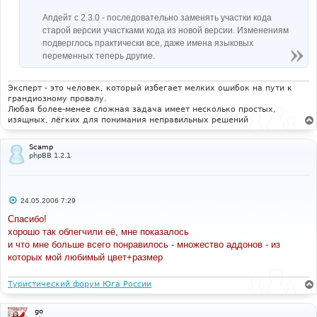
Апдейт с 2.3.0 - последовательно заменять участки кода
старой версии участками кода из новой версии. Изменениям
подверглось практически все, даже имена языковых
переменных теперь другие.
Эксперт - это человек, который избегает мелких ошибок на пути к
грандиозному провалу.
Любая более-менее сложная задача имеет несколько простых,
изящных, лёгких для понимания неправильных решений
Scamp
phpBB 1.2.1
С
24.05.2006 7:29
о
о
Спасибо!
б
хорошо так облегчили её, мне показалось
щ
е
и что мне больше всего понравилось - множество аддонов - из
н
которых мой любимый цвет+размер
и
е
Туристический форум Юга России
go