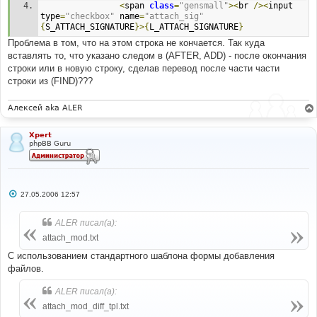
<
span 
class
=
"gensmall"
><
br 
/><
input 
type
=
"checkbox"
 name
=
"attach_sig"
{
S_ATTACH_SIGNATURE
}>{
L_ATTACH_SIGNATURE
}
Проблема в том, что на этом строка не кончается. Так куда
вставлять то, что указано следом в (AFTER, ADD) - после окончания
строки или в новую строку, сделав перевод после части части
строки из (FIND)???
Алексей aka ALER
Xpert
phpBB Guru
С
27.05.2006 12:57
о
о
б
ALER писал(а):
щ
е
attach_mod.txt
н
и
C использованием стандартного шаблона формы добавления
е
файлов.
ALER писал(а):
attach_mod_diff_tpl.txt