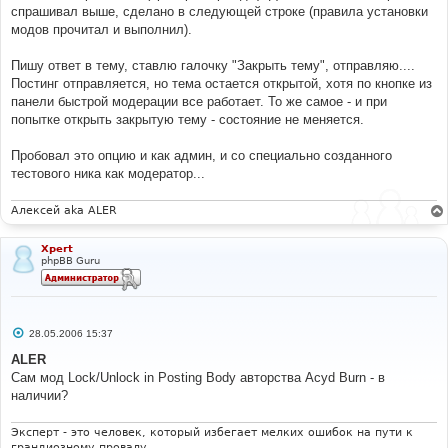
спрашивал выше, сделано в следующей строке (правила установки
модов прочитал и выполнил).
Пишу ответ в тему, ставлю галочку "Закрыть тему", отправляю....
Постинг отправляется, но тема остается открытой, хотя по кнопке из
панели быстрой модерации все работает. То же самое - и при
попытке открыть закрытую тему - состояние не меняется.
Пробовал это опцию и как админ, и со специально созданного
тестового ника как модератор...
Алексей aka ALER
Xpert
phpBB Guru
С
28.05.2006 15:37
о
о
ALER
б
Сам мод Lock/Unlock in Posting Body авторства Acyd Burn - в
щ
е
наличии?
н
и
е
Эксперт - это человек, который избегает мелких ошибок на пути к
грандиозному провалу.