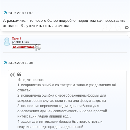
С
23.05.2006 11:07
о
о
А раскажите, что нового более подробно, перед тем как переставить
б
хотелось бы уточнить есть ли смысл.
щ
е
н
и
Xpert
е
phpBB Guru
С
23.05.2006 18:38
о
о
б
щ
Итак, что нового:
е
н
1. исправлена ошибка со статусом галочки уведомления об
и
ответах
е
2. исправлена ошибка с неотображением формы для
модераторов в случае если тема или форум закрыты
3. полностью переписан код мода и шаблона для
обеспечения лучшей совместимости и более простой
интеграции, убран лишний код...
4. аддон для интеграции формы быстрого ответа и
визуального подтверждения для гостей.