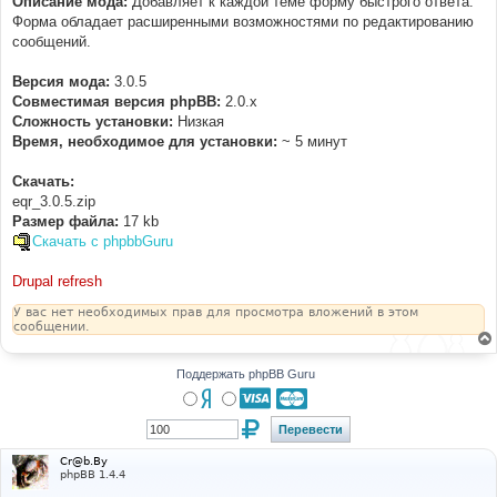
Описание мода:
Добавляет к каждой теме форму быстрого ответа.
н
Форма обладает расширенными возможностями по редактированию
и
е
сообщений.
Версия мода:
3.0.5
Совместимая версия phpBB:
2.0.x
Cложность установки:
Низкая
Время, необходимое для установки:
~ 5 минут
Скачать:
eqr_3.0.5.zip
Размер файла:
17 kb
Скачать с phpbbGuru
Drupal refresh
У вас нет необходимых прав для просмотра вложений в этом
сообщении.
Поддержать phpBB Guru
Cr@b.By
phpBB 1.4.4