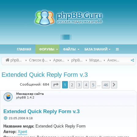
ГЛАВНАЯ
ФОРУМЫ
ФАЙЛЫ
БАЗА ЗНАНИЙ
phpBB Guru
Список форумов
Архивные форумы
phpBB 2.0.x (архив)
Модификация phpBB 2.0.x
Анонсы и поддержка модов для phpBB 2.0.x
Extended Quick Reply Form v.3
Страница
1
из
46
1
2
3
4
5
46
След.
Сообщений: 684
…
Менеджер сайта
phpBB 1.4.2
Extended Quick Reply Form v.3
С
23.05.2006 9:18
о
о
Название мода:
Extended Quick Reply Form
б
Автор:
Xpert
щ
е