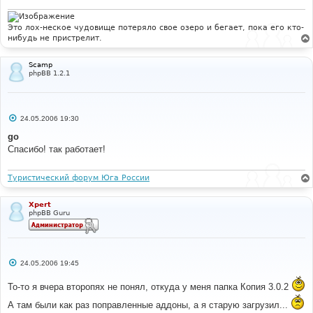
else
if
(
txtarea
.
selectionEnd 
&&
(
txtarea
.
selectionEnd 
-
 txtarea
.
selectionStart 
>
0
))
Это лох-неское чудовище потеряло свое озеро и бегает, пока его кто-
{
нибудь не пристрелит.
      mozWrap
(
txtarea
,
 bbopen
,
 bbclose
);
return
;
}
Scamp
else
phpBB 1.2.1
{
      txtarea
.
value 
+=
 bbopen 
+
 bbclose
;
      txtarea
.
focus
();
}
С
24.05.2006 19:30
   storeCaret
(
txtarea
);
о
}
о
go
б
Спасибо! так работает!
щ
е
н
и
Туристический форум Юга России
е
Xpert
phpBB Guru
С
24.05.2006 19:45
о
о
То-то я вчера второпях не понял, откуда у меня папка Копия 3.0.2
б
щ
А там были как раз поправленные аддоны, а я старую загрузил...
е
н