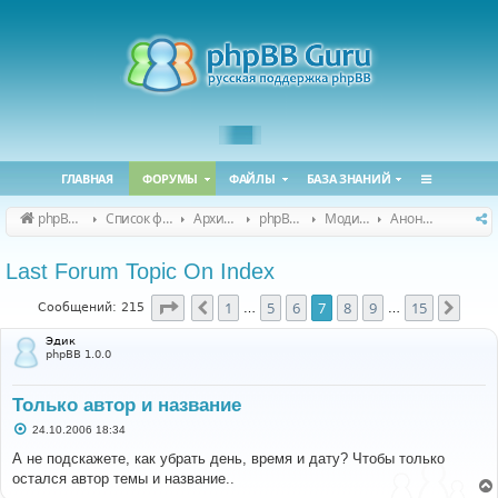
ГЛАВНАЯ
ФОРУМЫ
ФАЙЛЫ
БАЗА ЗНАНИЙ
phpBB Guru
Список форумов
Архивные форумы
phpBB 2.0.x (архив)
Модификация phpBB 2.0.x
Анонсы и поддержка модов для phpBB 2.0.x
Last Forum Topic On Index
Страница
7
из
15
1
5
6
7
8
9
15
Пред.
След
Сообщений: 215
…
…
Эдик
phpBB 1.0.0
Только автор и название
С
24.10.2006 18:34
о
о
А не подскажете, как убрать день, время и дату? Чтобы только
б
остался автор темы и название..
щ
е