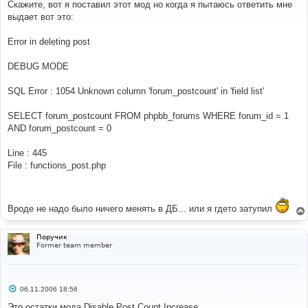
о
Скажите, вот я поставил этот мод но когда я пытаюсь ответить мне
б
выдает вот это:
щ
е
н
Error in deleting post
и
е
DEBUG MODE
SQL Error : 1054 Unknown column 'forum_postcount' in 'field list'
SELECT forum_postcount FROM phpbb_forums WHERE forum_id = 1
AND forum_postcount = 0
Line : 445
File : functions_post.php
Вроде не надо было ничего менять в ДБ... или я гдето затупил
Поручик
Former team member
С
06.11.2006 18:56
о
о
Это остатки мода Disable Post Count Increase