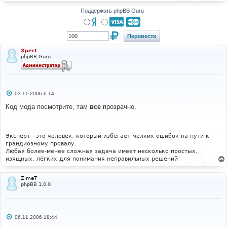
н
и
Поддержать phpBB Guru
е
Xpert
phpBB Guru
С
03.11.2006 6:14
о
о
Код мода посмотрите, там
все
прозрачно.
б
щ
е
н
и
Эксперт - это человек, который избегает мелких ошибок на пути к
е
грандиозному провалу.
Любая более-менее сложная задача имеет несколько простых,
изящных, лёгких для понимания неправильных решений
ZimeT
phpBB 1.0.0
С
06.11.2006 18:44
о