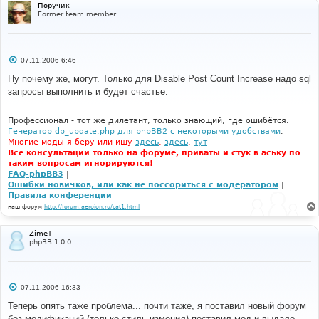
е
Поручик
Former team member
С
07.11.2006 6:46
о
о
Ну почему же, могут. Только для Disable Post Count Increase надо sql
б
запросы выполнить и будет счастье.
щ
е
н
и
Профессионал - тот же дилетант, только знающий, где ошибётся.
е
Генератор db_update.php для phpBB2 с некоторыми удобствами
.
Многие моды я беру или ищу
здесь
,
здесь
,
тут
Все консультации только на форуме, приваты и стук в аську по
таким вопросам игнорируются!
FAQ-phpBB3
|
Ошибки новичков, или как не поссориться с модератором
|
Правила конференции
наш форум
http://forum.aeroion.ru/cat1.html
ZimeT
phpBB 1.0.0
С
07.11.2006 16:33
о
о
Теперь опять таже проблема... почти таже, я поставил новый форум
б
без модификаций (только стиль изменил) поставил мод и выдало