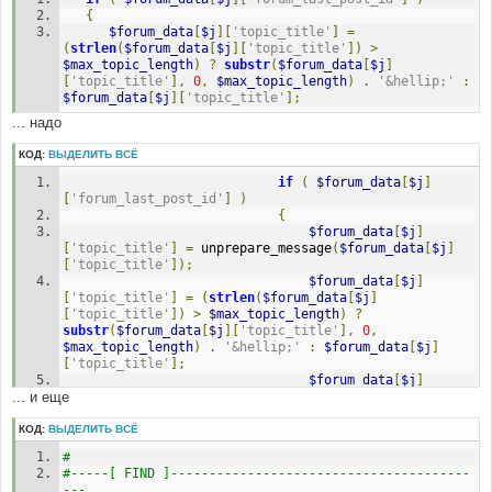
{
$forum_data
[
$j
][
'topic_title'
]
=
(
strlen
(
$forum_data
[
$j
][
'topic_title'
])
>
$max_topic_length
)
?
substr
(
$forum_data
[
$j
]
[
'topic_title'
],
0
,
$max_topic_length
)
.
'&hellip;'
:
$forum_data
[
$j
][
'topic_title'
];
... надо
КОД:
ВЫДЕЛИТЬ ВСЁ
if
(
$forum_data
[
$j
]
[
'forum_last_post_id'
]
)
{
$forum_data
[
$j
]
[
'topic_title'
]
=
 unprepare_message
(
$forum_data
[
$j
]
[
'topic_title'
]);
$forum_data
[
$j
]
[
'topic_title'
]
=
(
strlen
(
$forum_data
[
$j
]
[
'topic_title'
])
>
$max_topic_length
)
?
substr
(
$forum_data
[
$j
][
'topic_title'
],
0
,
$max_topic_length
)
.
'&hellip;'
:
$forum_data
[
$j
]
[
'topic_title'
];
$forum_data
[
$j
]
... и еще
[
'topic_title'
]
=
 htmlspecialchars
(
$forum_data
[
$j
]
[
'topic_title'
]);
$forum_data
[
$j
]
КОД:
ВЫДЕЛИТЬ ВСЁ
[
'topic_title'
]
=
str_replace
(
'&hellip;'
,
'&hellip;'
,
#
$forum_data
[
$j
][
'topic_title'
]);
#-----[ FIND ]---------------------------------------
---