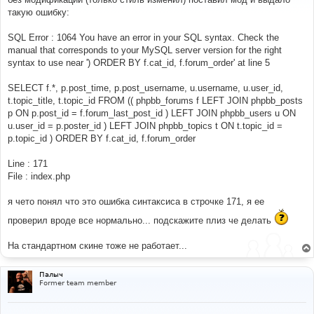
щ
е
такую ошибку:
н
и
е
SQL Error : 1064 You have an error in your SQL syntax. Check the
manual that corresponds to your MySQL server version for the right
syntax to use near ') ORDER BY f.cat_id, f.forum_order' at line 5
SELECT f.*, p.post_time, p.post_username, u.username, u.user_id,
t.topic_title, t.topic_id FROM (( phpbb_forums f LEFT JOIN phpbb_posts
p ON p.post_id = f.forum_last_post_id ) LEFT JOIN phpbb_users u ON
u.user_id = p.poster_id ) LEFT JOIN phpbb_topics t ON t.topic_id =
p.topic_id ) ORDER BY f.cat_id, f.forum_order
Line : 171
File : index.php
я чето понял что это ошибка синтаксиса в строчке 171, я ее
проверил вроде все нормально... подскажите плиз че делать
На стандартном скине тоже не работает...
Палыч
Former team member