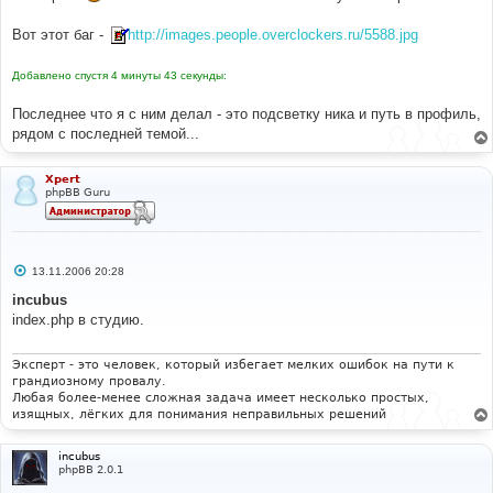
Вот этот баг -
http://images.people.overclockers.ru/5588.jpg
Добавлено спустя 4 минуты 43 секунды:
Последнее что я с ним делал - это подсветку ника и путь в профиль,
рядом с последней темой...
Xpert
phpBB Guru
С
13.11.2006 20:28
о
о
incubus
б
index.php в студию.
щ
е
н
и
Эксперт - это человек, который избегает мелких ошибок на пути к
е
грандиозному провалу.
Любая более-менее сложная задача имеет несколько простых,
изящных, лёгких для понимания неправильных решений
incubus
phpBB 2.0.1