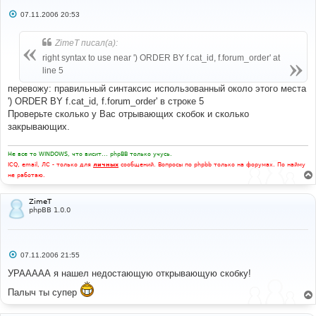
С
07.11.2006 20:53
о
о
б
ZimeT писал(а):
щ
е
right syntax to use near ') ORDER BY f.cat_id, f.forum_order' at
н
line 5
и
е
перевожу: правильный синтаксис использованный около этого места
') ORDER BY f.cat_id, f.forum_order' в строке 5
Проверьте сколько у Вас отрывающих скобок и сколько
закрывающих.
Не все то WINDOWS, что висит... phpBB только учусь.
ICQ, email, ЛС - только для
личных
сообщений. Вопросы по phpbb только на форумах. По найму
не работаю.
ZimeT
phpBB 1.0.0
С
07.11.2006 21:55
о
о
УРААААА я нашел недостающую открывающую скобку!
б
щ
Палыч ты супер
е
н
и