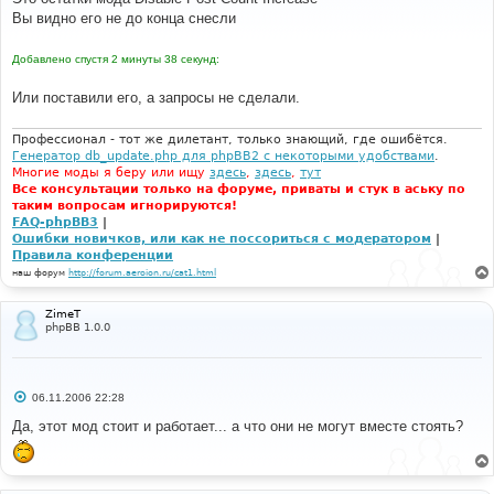
б
Вы видно его не до конца снесли
щ
е
н
Добавлено спустя 2 минуты 38 секунд:
и
е
Или поставили его, а запросы не сделали.
Профессионал - тот же дилетант, только знающий, где ошибётся.
Генератор db_update.php для phpBB2 с некоторыми удобствами
.
Многие моды я беру или ищу
здесь
,
здесь
,
тут
Все консультации только на форуме, приваты и стук в аську по
таким вопросам игнорируются!
FAQ-phpBB3
|
Ошибки новичков, или как не поссориться с модератором
|
Правила конференции
наш форум
http://forum.aeroion.ru/cat1.html
ZimeT
phpBB 1.0.0
С
06.11.2006 22:28
о
о
Да, этот мод стоит и работает... а что они не могут вместе стоять?
б
щ
е
н
и