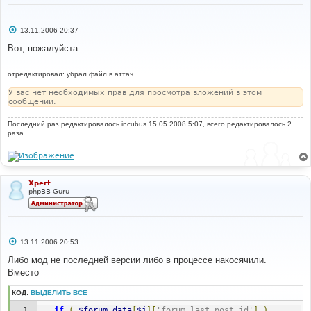
С
13.11.2006 20:37
о
о
Вот, пожалуйста...
б
щ
е
отредактировал: убрал файл в аттач.
н
и
У вас нет необходимых прав для просмотра вложений в этом
е
сообщении.
Последний раз редактировалось
incubus
15.05.2008 5:07, всего редактировалось 2
раза.
Xpert
phpBB Guru
С
13.11.2006 20:53
о
о
Либо мод не последней версии либо в процессе накосячили.
б
Вместо
щ
е
н
КОД:
ВЫДЕЛИТЬ ВСЁ
и
е
if
(
$forum_data
[
$j
][
'forum_last_post_id'
]
)