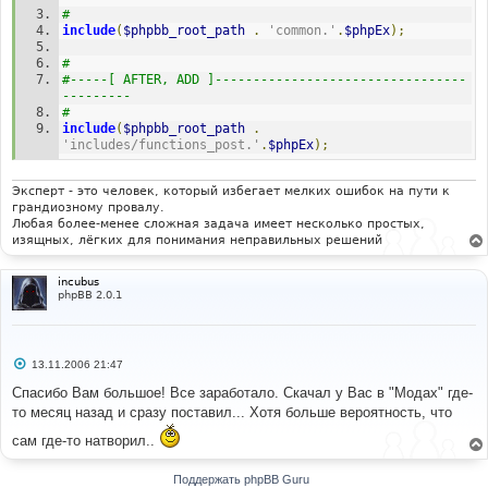
#
include
(
$phpbb_root_path
.
'common.'
.
$phpEx
);
#
#-----[ AFTER, ADD ]---------------------------------
---------
#
include
(
$phpbb_root_path
.
'includes/functions_post.'
.
$phpEx
);
Эксперт - это человек, который избегает мелких ошибок на пути к
грандиозному провалу.
Любая более-менее сложная задача имеет несколько простых,
изящных, лёгких для понимания неправильных решений
incubus
phpBB 2.0.1
С
13.11.2006 21:47
о
о
Спасибо Вам большое! Все заработало. Скачал у Вас в "Модах" где-
б
то месяц назад и сразу поставил... Хотя больше вероятность, что
щ
е
сам где-то натворил..
н
и
е
Поддержать phpBB Guru