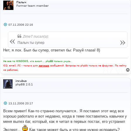
е
Палыч
Former team member
С
07.11.2006 22:16
о
о
б
ZimeT писал(а):
щ
е
Палыч ты супер
н
и
Нет, я лох. Был бы супер, ответил бы: Разуй глаза! 8)
е
Не все то WINDOWS, что висит... phpBB только учусь.
ICQ, email, ЛС - только для
личных
сообщений. Вопросы по phpbb только на форумах. По найму
не работаю.
incubus
phpBB 2.0.1
С
13.11.2006 20:17
о
о
Всем привет! Как-то странно получается.. Я поставил этот мод все
б
хорошо работало и вот недавно, когда в теме поставились кавычки у
щ
е
меня вылез баг, который, как я читал в первых постах, его устранил
н
и
Эксперт...
Как такое может быть и что мне нужно исправить?
е