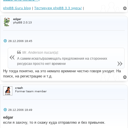
phpBB Guru blog
|
Тестируем phpBB 3.3 здесь!
|
edgar
phpBB 2.0.13
С
28.12.2006 18:45
о
о
б
Mr. Anderson писал(а):
щ
е
А самим искать/размещать предложения на сторонних
н
ресурсах просто нет времени
и
е
Ну тогда понятно, на это немало времени честно говоря уходит. На
поиск, на регистрацию и т.д.
crash
Former team member
С
28.12.2006 18:49
о
о
edgar
б
если я захочу, то я скажу куда отправляю и без привычек.
щ
е