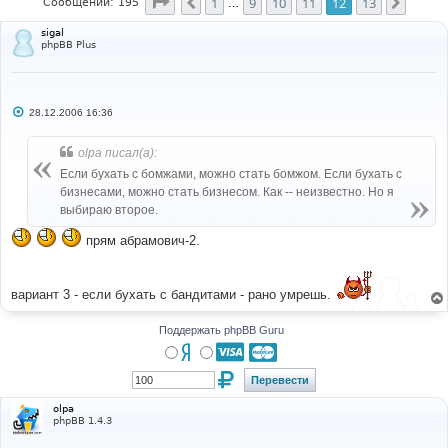
Страница
12
из
13
1
9
10
11
12
13
Пред.
След.
Сообщений: 195
…
sigal
phpBB Plus
С
28.12.2006 16:36
о
о
б
olpa писал(а):
щ
е
Если бухать с бомжами, можно стать бомжом. Если бухать с
н
бизнесами, можно стать бизнесом. Как -- неизвестно. Но я
и
е
выбираю второе.
прям абрамович-2.
вариант 3 - если бухать с бандитами - рано умрешь.
Поддержать phpBB Guru
olpa
phpBB 1.4.3