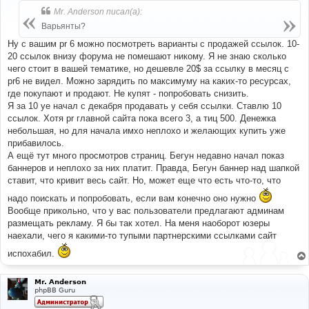
б
Mr. Anderson писал(а):
щ
е
Варьянты?
н
и
Ну с вашим pr 6 можно посмотреть варианты с продажей ссылок. 10-
е
20 ссылок внизу форума не помешают никому. Я не знаю сколько
чего стоит в вашей тематике, но дешевле 20$ за ссылку в месяц с
pr6 не видел. Можно зарядить по максимуму на каких-то ресурсах,
где покупают и продают. Не купят - попробовать снизить.
Я за 10 уе начал с декабря продавать у себя ссылки. Ставлю 10
ссылок. Хотя pr главной сайта пока всего 3, а тиц 500. Денежка
небольшая, но для начала имхо неплохо и желающих купить уже
прибавилось.
А ещё тут много просмотров страниц. Бегун недавно начал показ
баннеров и неплохо за них платит. Правда, Бегун баннер над шапкой
ставит, что кривит весь сайт. Но, может еще что есть что-то, что
надо поискать и попробовать, если вам конечно оно нужно
Вообще прикольно, что у вас пользователи предлагают админам
размещать рекламу. Я бы так хотел. На меня наоборот юзеры
наехали, чего я какими-то тупыми партнерскими ссылками сайт
испохабил.
Mr. Anderson
phpBB Guru