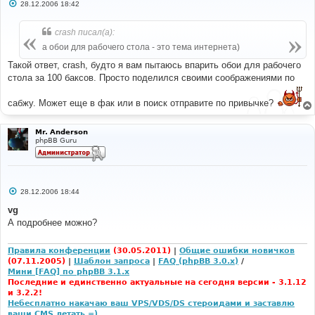
С
28.12.2006 18:42
о
о
б
crash писал(а):
щ
е
а обои для рабочего стола - это тема интернета)
н
и
Такой ответ, crash, будто я вам пытаюсь впарить обои для рабочего
е
стола за 100 баксов. Просто поделился своими соображениями по
сабжу. Может еще в фак или в поиск отправите по привычке?
Mr. Anderson
phpBB Guru
С
28.12.2006 18:44
о
о
vg
б
А подробнее можно?
щ
е
н
и
Правила конференции
(30.05.2011)
|
Общие ошибки новичков
е
(07.11.2005)
|
Шаблон запроса
|
FAQ (phpBB 3.0.x)
/
Мини [FAQ] по phpBB 3.1.x
Последние и единственно актуальные на сегодня версии - 3.1.12
и 3.2.2!
Небесплатно накачаю ваш VPS/VDS/DS стероидами и заставлю
ваши CMS летать =)