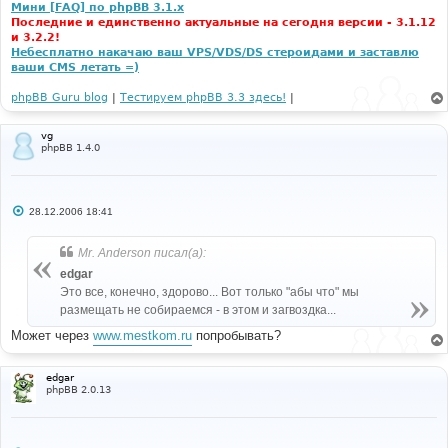
Мини [FAQ] по phpBB 3.1.x
Последние и единственно актуальные на сегодня версии - 3.1.12
и 3.2.2!
Небесплатно накачаю ваш VPS/VDS/DS стероидами и заставлю
ваши CMS летать =)
phpBB Guru blog
|
Тестируем phpBB 3.3 здесь!
|
vg
phpBB 1.4.0
С
28.12.2006 18:41
о
о
б
Mr. Anderson писал(а):
щ
е
edgar
н
Это все, конечно, здорово... Вот только "абы что" мы
и
е
размещать не собираемся - в этом и загвоздка...
Может через
www.mestkom.ru
попробывать?
edgar
phpBB 2.0.13