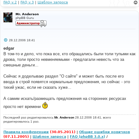
FAQ v.2
|
FAQ v.3
|
Шаблон запроса
Mr. Anderson
phpBB Guru
С
28.12.2006 18:41
о
о
edgar
б
В том-то и дело, что пока все, кто обращались были толи тупыми как
щ
е
дрова, толи просто невменяемыми - предлагали невесть что за
н
смешные деньги...
и
е
Сейчас я доделываю раздел "О сайте" и может быть после его
ввода в строй появятся нормальные предложения, но сейчас - это
тихий ужас, если не сказать хуже...
А самим искать/размещать предложения на сторонних ресурсах
просто нет времени
Последний раз редактировалось
Mr. Anderson
28.12.2006 18:41, всего
редактировалось 1 раз.
Правила конференции
(30.05.2011)
|
Общие ошибки новичков
(07.11.2005)
|
Шаблон запроса
|
FAQ (phpBB 3.0.x)
/