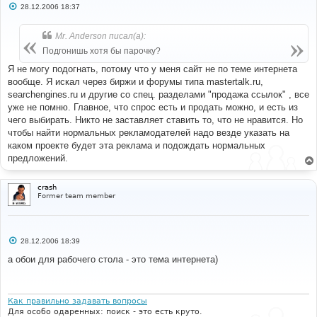
С
28.12.2006 18:37
о
о
б
Mr. Anderson писал(а):
щ
е
Подгонишь хотя бы парочку?
н
и
Я не могу подогнать, потому что у меня сайт не по теме интернета
е
вообще. Я искал через биржи и форумы типа mastertalk.ru,
searchengines.ru и другие со спец. разделами "продажа ссылок" , все
уже не помню. Главное, что спрос есть и продать можно, и есть из
чего выбирать. Никто не заставляет ставить то, что не нравится. Но
чтобы найти нормальных рекламодателей надо везде указать на
каком проекте будет эта реклама и подождать нормальных
предложений.
crash
Former team member
С
28.12.2006 18:39
о
о
а обои для рабочего стола - это тема интернета)
б
щ
е
н
и
Как правильно задавать вопросы
е
Для особо одаренных: поиск - это есть круто.