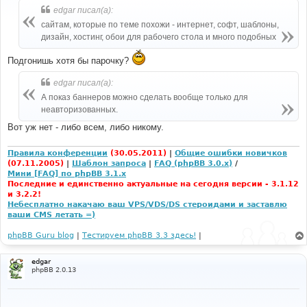
б
edgar писал(а):
щ
е
сайтам, которые по теме похожи - интернет, софт, шаблоны,
н
дизайн, хостинг, обои для рабочего стола и много подобных
и
е
Подгонишь хотя бы парочку?
edgar писал(а):
А показ баннеров можно сделать вообще только для
неавторизованных.
Вот уж нет - либо всем, либо никому.
Правила конференции
(30.05.2011)
|
Общие ошибки новичков
(07.11.2005)
|
Шаблон запроса
|
FAQ (phpBB 3.0.x)
/
Мини [FAQ] по phpBB 3.1.x
Последние и единственно актуальные на сегодня версии - 3.1.12
и 3.2.2!
Небесплатно накачаю ваш VPS/VDS/DS стероидами и заставлю
ваши CMS летать =)
phpBB Guru blog
|
Тестируем phpBB 3.3 здесь!
|
edgar
phpBB 2.0.13