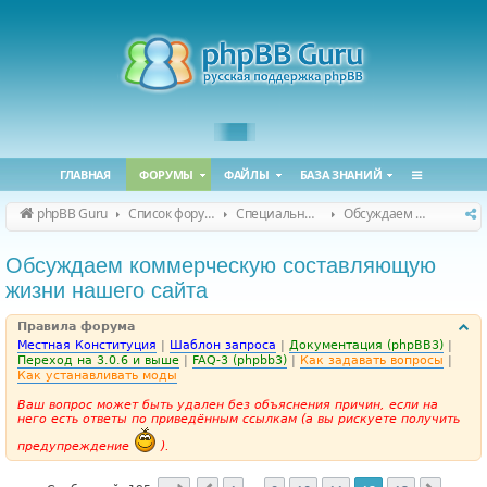
ГЛАВНАЯ
ФОРУМЫ
ФАЙЛЫ
БАЗА ЗНАНИЙ
phpBB Guru
Список форумов
Специальные форумы
Обсуждаем сайт и конференцию
Обсуждаем коммерческую составляющую
жизни нашего сайта
Правила форума
Местная Конституция
|
Шаблон запроса
|
Документация (phpBB3)
|
Переход на 3.0.6 и выше
|
FAQ-3 (phpbb3)
|
Как задавать вопросы
|
Как устанавливать моды
Ваш вопрос может быть удален без объяснения причин, если на
него есть ответы по приведённым ссылкам (а вы рискуете получить
предупреждение
).