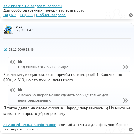
н
и
Как правильно задавать вопросы
е
Для особо одаренных: поиск - это есть круто.
FAQ v.2
|
FAQ v.3
|
Шаблон запроса
olpa
phpBB 1.4.3
С
28.12.2006 18:49
о
о
б
щ
Подгонишь хотя бы парочку?
е
н
и
Как минимум один уже есть, причём по теме phpBB. Конечно, не
е
$20+, а $10, но это лучше, чем ничего.
А показ баннеров можно сделать вообще только для
неавторизованных.
Я такое делал на своём форуме. Народу понравилось :-) Но никто не
кликал, и я просто убрал рекламу.
Advanced Textual Confirmation
: единый антиспам для форумов, блогов,
гостевух и прочего