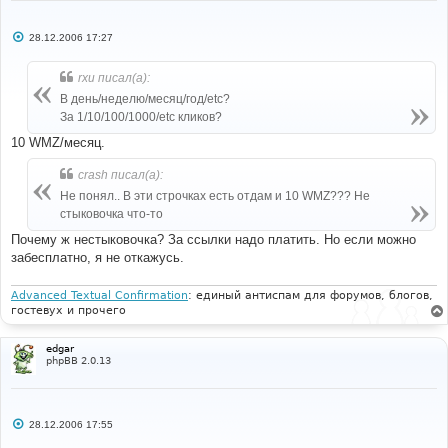
С
28.12.2006 17:27
о
о
б
rxu писал(а):
щ
е
В день/неделю/месяц/год/etc?
н
За 1/10/100/1000/etc кликов?
и
е
10 WMZ/месяц.
crash писал(а):
Не понял.. В эти строчках есть отдам и 10 WMZ??? Не
стыковочка что-то
Почему ж нестыковочка? За ссылки надо платить. Но если можно
забесплатно, я не откажусь.
Advanced Textual Confirmation
: единый антиспам для форумов, блогов,
гостевух и прочего
edgar
phpBB 2.0.13
С
28.12.2006 17:55
о
о