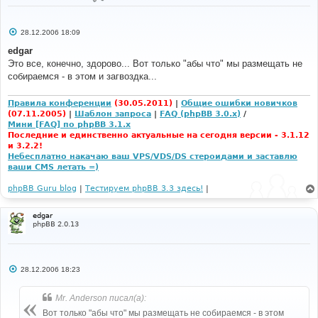
С
28.12.2006 18:09
о
о
edgar
б
Это все, конечно, здорово... Вот только "абы что" мы размещать не
щ
е
собираемся - в этом и загвоздка...
н
и
е
Правила конференции
(30.05.2011)
|
Общие ошибки новичков
(07.11.2005)
|
Шаблон запроса
|
FAQ (phpBB 3.0.x)
/
Мини [FAQ] по phpBB 3.1.x
Последние и единственно актуальные на сегодня версии - 3.1.12
и 3.2.2!
Небесплатно накачаю ваш VPS/VDS/DS стероидами и заставлю
ваши CMS летать =)
phpBB Guru blog
|
Тестируем phpBB 3.3 здесь!
|
edgar
phpBB 2.0.13
С
28.12.2006 18:23
о
о
б
Mr. Anderson писал(а):
щ
е
Вот только "абы что" мы размещать не собираемся - в этом