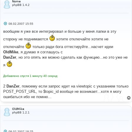
Nome
phpBB 1.4.2
С
08.02.2007 15:55
о
о
вообщем я уже все интегрировал и больше у меня лапки в эту
б
щ
сторону не поднимаются
хотите отключайте хотите не
е
н
отключайте
только ради бога оттестируйте...насчет идеи
и
OldMike
е
, я думаю я соглашусь с
DanZer
, но это опять же можно сделать как функцию...но это уже не
я
Добавлено спустя 1 минуту 40 секунд:
2
DanZer
, помоему если запрос идет на viewtopic с указанием только
POST_POST_URL, то $topic_id вообще не возникает...хотя я могу
ошибаться ибо не помню...
OldMike
phpBB 1.2.1
С
08.02.2007 18:25