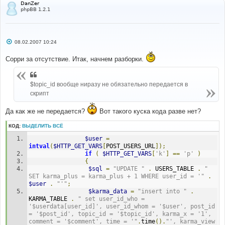
и
DanZer
е
phpBB 1.2.1
С
08.02.2007 10:24
о
о
Сорри за отсутствие. Итак, начнем разборки.
б
щ
е
н
и
$topic_id вообще ниразу не обязательно передается в
е
скрипт
Да как же не передается?
Вот такого куска кода разве нет?
КОД:
ВЫДЕЛИТЬ ВСЁ
$user
=
intval
(
$HTTP_GET_VARS
[
POST_USERS_URL
]);
if
(
$HTTP_GET_VARS
[
'k'
]
==
'p'
)
{
$sql
=
"UPDATE "
.
 USERS_TABLE 
.
" 
SET karma_plus = karma_plus + 1 WHERE user_id = '"
.
$user
.
"'"
;
$karma_data
=
"insert into "
.
KARMA_TABLE 
.
" set user_id_who = 
'$userdata[user_id]', user_id_whom = '$user', post_id 
= '$post_id', topic_id = '$topic_id', karma_x = '1', 
comment = '$comment', time = '"
.
time
().
"', karma_view 