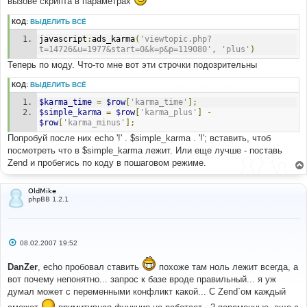
вызове скрипта в параметрах
КОД:
ВЫДЕЛИТЬ ВСЁ
javascript
:
ads_karma
(
'viewtopic.php?
t=14726&u=1977&start=0&k=p&p=119080'
,
'plus'
)
Теперь по моду. Что-то мне вот эти строчки подозрительны
КОД:
ВЫДЕЛИТЬ ВСЁ
$karma_time
=
$row
[
'karma_time'
];
$simple_karma
=
$row
[
'karma_plus'
]
-
$row
[
'karma_minus'
];
Попробуй после них echo '!' . $simple_karma . '!'; вставить, чтоб
посмотреть что в $simple_karma лежит. Или еще лучше - поставь
Zend и пробегись по коду в пошаговом режиме.
OldMike
phpBB 1.2.1
С
08.02.2007 19:52
о
о
DanZer
, echo пробовал ставить
похоже там ноль лежит всегда, а
б
щ
вот почему непонятно... запрос к базе вроде правильный... я уж
е
думал может с переменными конфликт какой... С Zend`ом каждый
н
и