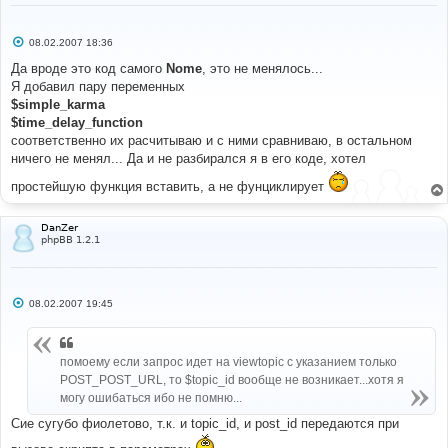
С
08.02.2007 18:36
о
о
Да вроде это код самого
Nome
, это не менялось...
б
Я добавил пару переменных
щ
е
$simple_karma
н
$time_delay_function
и
е
соответственно их расчитываю и с ними сравниваю, в остальном
ничего не менял... Да и не разбирался я в его коде, хотел
простейшую функция вставить, а не фунциклирует
DanZer
phpBB 1.2.1
С
08.02.2007 19:45
о
о
б
щ
помоему если запрос идет на viewtopic с указанием только
е
н
POST_POST_URL, то $topic_id вообще не возникает...хотя я
и
могу ошибаться ибо не помню...
е
Сие сугубо фиолетово, т.к. и topic_id, и post_id передаются при