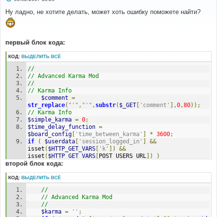
о
о
Ну ладно, не хотите делать, может хоть ошибку поможете найти?
б
щ
е
н
и
первый блок кода:
е
КОД:
ВЫДЕЛИТЬ ВСЁ
//
// Advanced Karma Mod
//
// Karma Info
$comment
=
str_replace
(
"'"
,
"'"
,
substr
(
$_GET
[
'comment'
],
0
,
80
));
// Karma Info
$simple_karma
=
0
;
$time_delay_function
=
$board_config
[
'time_between_karma'
]
*
3600
;
if
(
$userdata
[
'session_logged_in'
]
&&
isset
(
$HTTP_GET_VARS
[
'k'
])
&&
isset
(
$HTTP_GET_VARS
[
POST_USERS_URL
])
)
второй блок кода:
{
if
(
$HTTP_GET_VARS
[
'k'
]
==
'p'
||
$HTTP_GET_VARS
[
'k'
]
==
'm'
)
КОД:
ВЫДЕЛИТЬ ВСЁ
{
//
if
(
$userdata
[
'user_posts'
]
>=
// Advanced Karma Mod
$board_config
[
'min_post_karma'
]
||
(
//
$board_config
[
'admin_karma'
]
==
1
&&
$karma
=
''
;
$userdata
[
'user_level'
]
==
 ADMIN 
)
)