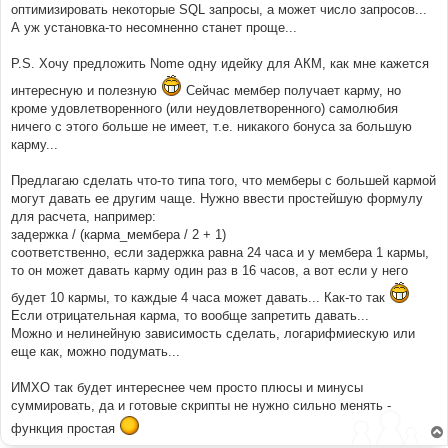
оптимизировать некоторые SQL запросы, а может число запросов...
н
и
А уж установка-то несомненно станет проще...
е
P.S. Хочу предложить Nome одну идейку для АКМ, как мне кажется
интересную и полезную
Сейчас мембер получает карму, но
кроме удовлетворенного (или неудовлетворенного) самолюбия
ничего с этого больше не имеет, т.е. никакого бонуса за большую
карму...
Предлагаю сделать что-то типа того, что мемберы с большей кармой
могут давать ее другим чаще. Нужно ввести простейшую формулу
для расчета, например:
задержка / (карма_мембера / 2 + 1)
соответственно, если задержка равна 24 часа и у мембера 1 кармы,
то он может давать карму один раз в 16 часов, а вот если у него
будет 10 кармы, то каждые 4 часа может давать... Как-то так
Если отрицательная карма, то вообще запретить давать...
Можно и нелинейную зависимость сделать, логарифмиескую или
еще как, можно подумать...
ИМХО так будет интереснее чем просто плюсы и минусы
суммировать, да и готовые скрипты не нужно сильно менять -
функция простая