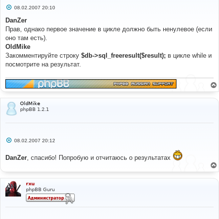
С
08.02.2007 20:10
о
о
DanZer
б
Прав, однако первое значение в цикле должно быть ненулевое (если
щ
е
оно там есть).
н
OldMike
и
е
Закомментируйте строку
$db->sql_freeresult($result);
в цикле while и
посмотрите на результат.
OldMike
phpBB 1.2.1
С
08.02.2007 20:12
о
о
DanZer
, спасибо! Попробую и отчитаюсь о результатах
б
щ
е
н
и
rxu
е
phpBB Guru