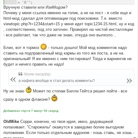
= '0'"
;
Вручную ставили или ИзиМодом?
}
else
Почему у меня ссылка именно на топик, а не на пост - я себе еще и
{
html-мод сделал для оптимизации под поисковики. Т.е. вместо
$sql
=
"UPDATE "
.
 USERS_TABLE 
.
" 
viewtopic.php?t=1234&start=15 у меня идет topic1234-15.html, ну и код
SET karma_minus = karma_minus + 1 WHERE user_id = '"
, соответственно, под это заточен. Проверял на чистой инсталляции
.
$user
.
"'"
;
- все работает, так что даже не знаю, откуда оно вылезло...
$karma_data
=
"insert into "
.
KARMA_TABLE 
.
" set user_id_who = 
'$userdata[user_id]', user_id_whom = '$user', post_id 
Блин, вот я тормоз
- только дошло! Мой мод комментов надо
= '$post_id', topic_id = '$topic_id', karma_x = '0', 
ставить на подправленный мод кармы из того же поста, а не на
comment = '$comment', time = '"
.
time
().
"', karma_view 
= '0'"
;
оригинальный! Я же именно с ним тестировал! Тогда и варнингов не
}
будет и ничего править не надо!
Nome писал(а):
а нафига вообще я стал делать комменты?
Ну не знаю
Может по стопам Билли Гейтса решил пойти - все
сразу в одном флаконе?
Добавлено спустя 7 минут 50 секунд:
OldMike
Сорри, конечно, но твоя идея, имхо, дедовщиной
попахивает. "Старожилы" окажутся в заведомо более выгодном
положении. Если только отдельным аддоном - хошь ставь, не хошь -