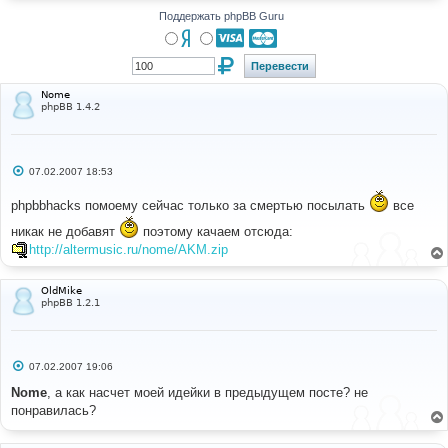
Поддержать phpBB Guru
Nome
phpBB 1.4.2
С
07.02.2007 18:53
о
о
phpbbhacks помоему сейчас только за смертью посылать
все
б
щ
никак не добавят
е
поэтому качаем отсюда:
н
http://altermusic.ru/nome/AKM.zip
и
е
OldMike
phpBB 1.2.1
С
07.02.2007 19:06
о
о
Nome
, а как насчет моей идейки в предыдущем посте? не
б
понравилась?
щ
е
н