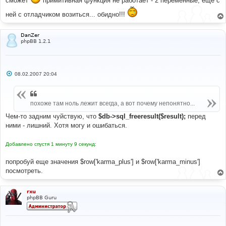
сможет
примитивная функция не работает - 2 переменные, еще с
е
ней с отладчиком возиться... обидно!!!
DanZer
phpBB 1.2.1
С
08.02.2007 20:04
о
о
б
щ
похоже там ноль лежит всегда, а вот почему непонятно...
е
н
и
Чем-то задним чуйствую, что
$db->sql_freeresult($result);
перед
е
ними - лишний. Хотя могу и ошибаться.
Добавлено спустя 1 минуту 9 секунд:
попробуй еще значения $row['karma_plus'] и $row['karma_minus']
посмотреть.
rxu
phpBB Guru