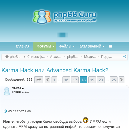
ГЛАВНАЯ
ФОРУМЫ
ФАЙЛЫ
БАЗА ЗНАНИЙ
phpBB Guru
Список форумов
Архивные форумы
phpBB 2.0.x (архив)
Модификация phpBB 2.0.x
Поддержка модов для phpBB 2.0.x
Karma Hack или Advanced Karma Hack?
Страница
18
из
25
1
16
17
18
19
20
25
Пред.
Сл
Сообщений: 365
…
…
OldMike
phpBB 1.2.1
С
05.02.2007 9:00
о
о
Nome
, чтобы у людей была свобода выбора
ИМХО если
б
щ
сделать АКМ сразу со встроенной инфой, то возможно получится
е