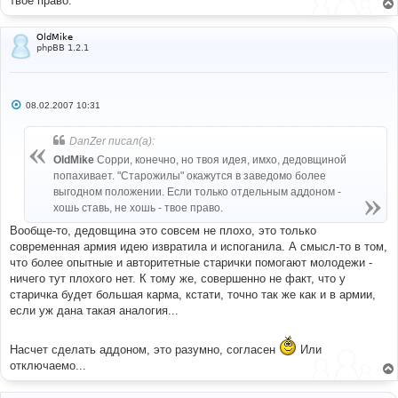
твое право.
OldMike
phpBB 1.2.1
С
08.02.2007 10:31
о
о
б
DanZer писал(а):
щ
е
OldMike
Сорри, конечно, но твоя идея, имхо, дедовщиной
н
попахивает. "Старожилы" окажутся в заведомо более
и
е
выгодном положении. Если только отдельным аддоном -
хошь ставь, не хошь - твое право.
Вообще-то, дедовщина это совсем не плохо, это только
современная армия идею извратила и испоганила. А смысл-то в том,
что более опытные и авторитетные старички помогают молодежи -
ничего тут плохого нет. К тому же, совершенно не факт, что у
старичка будет большая карма, кстати, точно так же как и в армии,
если уж дана такая аналогия...
Насчет сделать аддоном, это разумно, согласен
Или
отключаемо...