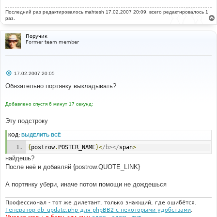
е
н
Последний раз редактировалось
и
mahtesh
17.02.2007 20:09, всего редактировалось 1
е
раз.
Поручик
Former team member
С
17.02.2007 20:05
о
о
Обязательно портянку выкладывать?
б
щ
е
Добавлено спустя 6 минут 17 секунд:
н
и
е
Эту подстроку
КОД:
ВЫДЕЛИТЬ ВСЁ
{
postrow
.
POSTER_NAME
}<
/b></
span
>
найдешь?
После неё и добавляй {postrow.QUOTE_LINK}
А портянку убери, иначе потом помощи не дождешься
Профессионал - тот же дилетант, только знающий, где ошибётся.
Генератор db_update.php для phpBB2 с некоторыми удобствами
.