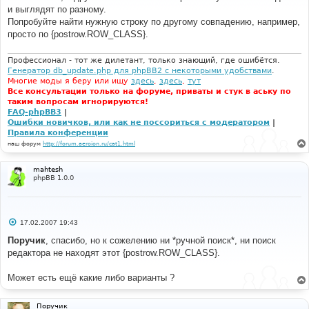
е
и выглядят по разному.
н
Попробуйте найти нужную строку по другому совпадению, например,
и
е
просто по {postrow.ROW_CLASS}.
Профессионал - тот же дилетант, только знающий, где ошибётся.
Генератор db_update.php для phpBB2 с некоторыми удобствами
.
Многие моды я беру или ищу
здесь
,
здесь
,
тут
Все консультации только на форуме, приваты и стук в аську по
таким вопросам игнорируются!
FAQ-phpBB3
|
Ошибки новичков, или как не поссориться с модератором
|
Правила конференции
наш форум
http://forum.aeroion.ru/cat1.html
mahtesh
phpBB 1.0.0
С
17.02.2007 19:43
о
о
Поручик
, спасибо, но к сожелению ни *ручной поиск*, ни поиск
б
редактора не находят этот {postrow.ROW_CLASS}.
щ
е
н
Может есть ещё какие либо варианты ?
и
е
Поручик