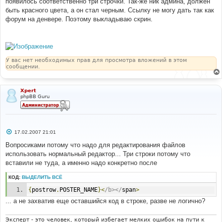
появилось соответственно три строчки. Так-же ник админа, должен
быть красного цвета, а он стал черным. Ссылку не могу дать так как
форум на денвере. Поэтому выкладываю скрин.
У вас нет необходимых прав для просмотра вложений в этом
сообщении.
Xpert
phpBB Guru
С
17.02.2007 21:01
о
о
Вопросиками потому что надо для редактирования файлов
б
использовать нормальный редактор... Три строки потому что
щ
е
вставили не туда, а именно надо конкретно после
н
и
КОД:
ВЫДЕЛИТЬ ВСЁ
е
{
postrow
.
POSTER_NAME
}<
/b></
span
>
... а не захватив еще оставшийся код в строке, разве не логично?
Эксперт - это человек, который избегает мелких ошибок на пути к