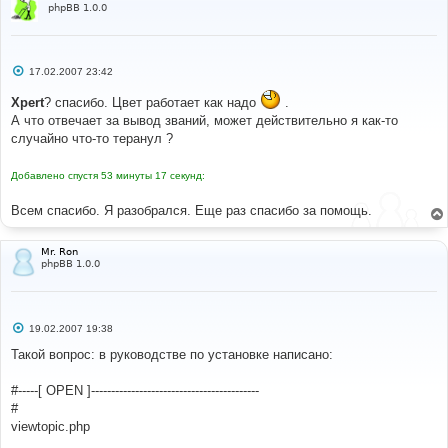
phpBB 1.0.0
С
17.02.2007 23:42
о
о
Xpert
? спасибо. Цвет работает как надо
.
б
щ
А что отвечает за вывод званий, может действительно я как-то
е
случайно что-то теранул ?
н
и
е
Добавлено спустя 53 минуты 17 секунд:
Всем спасибо. Я разобрался. Еще раз спасибо за помощь.
Mr. Ron
phpBB 1.0.0
С
19.02.2007 19:38
о
о
Такой вопрос: в руководстве по установке написано:
б
щ
е
#-----[ OPEN ]------------------------------------------
н
#
и
е
viewtopic.php