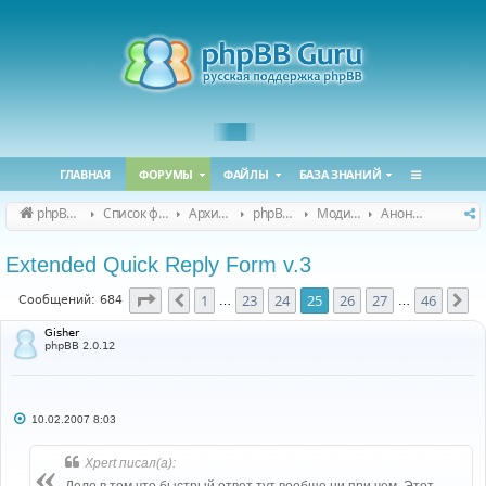
ГЛАВНАЯ
ФОРУМЫ
ФАЙЛЫ
БАЗА ЗНАНИЙ
phpBB Guru
Список форумов
Архивные форумы
phpBB 2.0.x (архив)
Модификация phpBB 2.0.x
Анонсы и поддержка модов для phpBB 2.0.x
Extended Quick Reply Form v.3
Страница
25
из
46
1
23
24
25
26
27
46
Пред.
Сл
Сообщений: 684
…
…
Gisher
phpBB 2.0.12
С
10.02.2007 8:03
о
о
б
Xpert писал(а):
щ
е