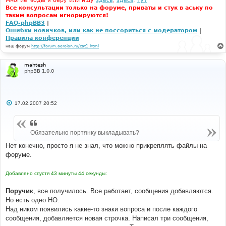
Многие моды я беру или ищу
здесь
,
здесь
,
тут
Все консультации только на форуме, приваты и стук в аську по
таким вопросам игнорируются!
FAQ-phpBB3
|
Ошибки новичков, или как не поссориться с модератором
|
Правила конференции
наш форум
http://forum.aeroion.ru/cat1.html
mahtesh
phpBB 1.0.0
С
17.02.2007 20:52
о
о
б
щ
Обязательно портянку выкладывать?
е
н
и
Нет конечно, просто я не знал, что можно прикреплять файлы на
е
форуме.
Добавлено спустя 43 минуты 44 секунды:
Поручик
, все получилось. Все работает, сообщения добавляются.
Но есть одно НО.
Над ником появились какие-то знаки вопроса и после каждого
сообщения, добавляется новая строчка. Написал три сообщения,