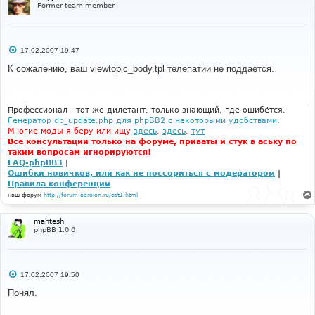
Former team member
С
17.02.2007 19:47
о
о
К сожалению, ваш viewtopic_body.tpl телепатии не поддается.
б
щ
е
н
и
Профессионал - тот же дилетант, только знающий, где ошибётся.
е
Генератор db_update.php для phpBB2 с некоторыми удобствами
.
Многие моды я беру или ищу
здесь
,
здесь
,
тут
Все консультации только на форуме, приваты и стук в аську по
таким вопросам игнорируются!
FAQ-phpBB3
|
Ошибки новичков, или как не поссориться с модератором
|
Правила конференции
наш форум
http://forum.aeroion.ru/cat1.html
mahtesh
phpBB 1.0.0
С
17.02.2007 19:50
о
о
Понял.
б
щ