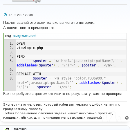
С
17.02.2007 22:38
о
о
Насчет званий это если только вы чего-то потерли...
б
А насчет цвета примерно так:
щ
е
н
КОД:
ВЫДЕЛИТЬ ВСЁ
и
е
OPEN
viewtopic
.
php
FIND
$poster
=
'<a href="javascript:putName(\''
.
addslashes
(
$poster
)
.
'\')">'
.
$poster
.
'</a>'
;
REPLACE WTIH
$poster
=
'<a style="color:#DD6900;" 
href="javascript:putName(\''
.
addslashes
(
$poster
)
.
'\')">'
.
$poster
.
'</a>'
;
Как попробуете с цветом отпишите по результату, сам не проверял.
Эксперт - это человек, который избегает мелких ошибок на пути к
грандиозному провалу.
Любая более-менее сложная задача имеет несколько простых,
изящных, лёгких для понимания неправильных решений
mahtesh