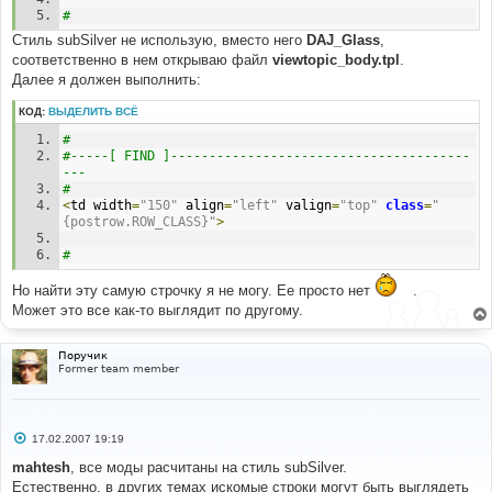
#
Стиль subSilver не использую, вместо него
DAJ_Glass
,
соответственно в нем открываю файл
viewtopic_body.tpl
.
Далее я должен выполнить:
КОД:
ВЫДЕЛИТЬ ВСЁ
# 
#-----[ FIND ]---------------------------------------
--- 
# 
<
td width
=
"150"
 align
=
"left"
 valign
=
"top"
class
=
"
{postrow.ROW_CLASS}"
>
#
Но найти эту самую строчку я не могу. Ее просто нет
.
Может это все как-то выглядит по другому.
Поручик
Former team member
С
17.02.2007 19:19
о
о
mahtesh
, все моды расчитаны на стиль subSilver.
б
Естественно, в других темах искомые строки могут быть выглядеть
щ