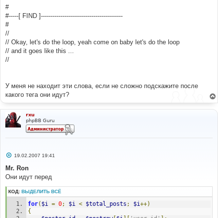
#
#-----[ FIND ]------------------------------------------
#
//
// Okay, let's do the loop, yeah come on baby let's do the loop
// and it goes like this ...
//
У меня не находит эти слова, если не сложно подскажите после
какого тега они идут?
rxu
phpBB Guru
С
19.02.2007 19:41
о
о
Mr. Ron
б
Они идут перед
щ
е
н
КОД:
ВЫДЕЛИТЬ ВСЁ
и
е
for
(
$i
=
0
;
$i
<
$total_posts
;
$i
++)
{