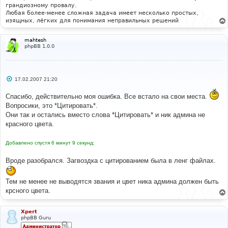
грандиозному провалу.
Любая более-менее сложная задача имеет несколько простых,
изящных, лёгких для понимания неправильных решений
mahtesh
phpBB 1.0.0
С
17.02.2007 21:20
о
о
Спасибо, действительно моя ошибка. Все встало на свои места.
б
щ
Вопросики, это *Цитировать*.
е
Они так и остались вместо слова *Цитировать* и ник админа не
н
и
красного цвета.
е
Добавлено спустя 6 минут 9 секунд:
Вроде разобрался. Загвоздка с цитированием была в ленг файлах.
Тем не менее не выводятся звания и цвет ника админа должен быть
крсного цвета.
Xpert
phpBB Guru