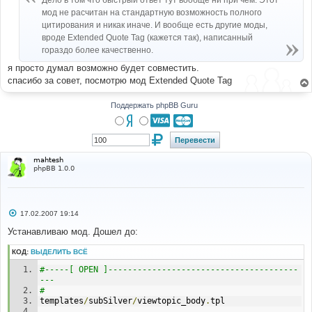
Дело в том что быстрый ответ тут вообще ни при чем. Этот
н
мод не расчитан на стандартную возможность полного
и
е
цитирования и никак иначе. И вообще есть другие моды,
вроде Extended Quote Tag (кажется так), написанный
гораздо более качественно.
я просто думал возможно будет совместить.
спасибо за совет, посмотрю мод Extended Quote Tag
Поддержать phpBB Guru
mahtesh
phpBB 1.0.0
С
17.02.2007 19:14
о
о
Устанавливаю мод. Дошел до:
б
щ
КОД:
ВЫДЕЛИТЬ ВСЁ
е
н
#-----[ OPEN ]---------------------------------------
и
е
--- 
# 
templates
/
subSilver
/
viewtopic_body
.
tpl 