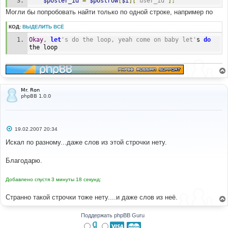
$poster_id
=
$postrow
[
$i
][
'user_id'
];
Могли бы попробовать найти только по одной строке, например по
КОД:
ВЫДЕЛИТЬ ВСЁ
Okay
,
let
's do the loop, yeah come on baby let'
s 
do
the loop
Mr. Ron
phpBB 1.0.0
С
19.02.2007 20:34
о
о
Искал по разному...даже слов из этой строчки нету.
б
щ
е
Благодарю.
н
и
е
Добавлено спустя 3 минуты 18 секунд:
Странно такой строчки тоже нету....и даже слов из неё.
Поддержать phpBB Guru