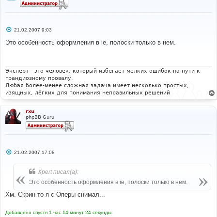
С
21.02.2007 9:03
о
о
Это особенность оформления в ie, полоски только в нем.
б
щ
е
н
и
Эксперт - это человек, который избегает мелких ошибок на пути к
е
грандиозному провалу.
Любая более-менее сложная задача имеет несколько простых,
изящных, лёгких для понимания неправильных решений
rxu
phpBB Guru
С
21.02.2007 17:08
о
о
б
Xpert писал(а):
щ
е
Это особенность оформления в ie, полоски только в нем.
н
и
Хм. Скрин-то я с Оперы снимал...
е
Добавлено спустя 1 час 14 минут 24 секунды: