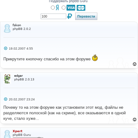
Поддержать phpBB Guru
fskon
phpBB 2.0.2
С
19.02.2007 4:55
о
о
Прикрутите кнопочку спасибо на этом форуме
б
щ
е
н
и
edgar
е
phpBB 2.0.13
С
20.02.2007 23:24
о
о
Почему то на этом форуме как установили этот мод, файлы не
б
разделяются полоской (как на скрине), все оказываются в одной
щ
е
куче, стало хуже...
н
и
е
Xpert
phpBB Guru