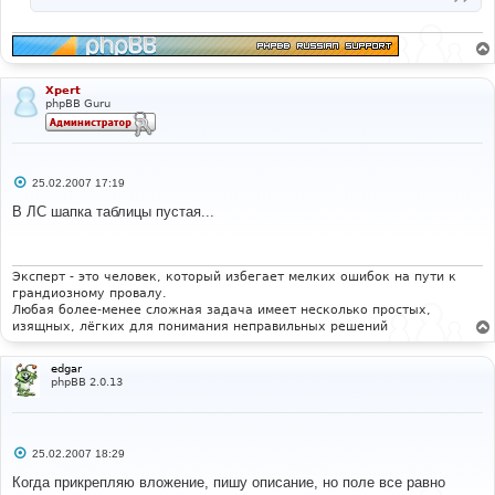
Xpert
phpBB Guru
С
25.02.2007 17:19
о
о
В ЛС шапка таблицы пустая...
б
щ
е
н
и
Эксперт - это человек, который избегает мелких ошибок на пути к
е
грандиозному провалу.
Любая более-менее сложная задача имеет несколько простых,
изящных, лёгких для понимания неправильных решений
edgar
phpBB 2.0.13
С
25.02.2007 18:29
о
о
Когда прикрепляю вложение, пишу описание, но поле все равно
б