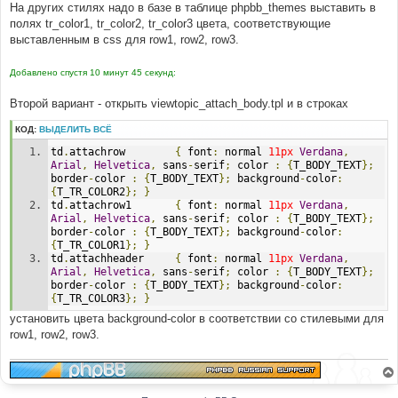
е
На других стилях надо в базе в таблице phpbb_themes выставить в
н
полях tr_color1, tr_color2, tr_color3 цвета, соответствующие
и
е
выставленным в css для row1, row2, row3.
Добавлено спустя 10 минут 45 секунд:
Второй вариант - открыть viewtopic_attach_body.tpl и в строках
КОД:
ВЫДЕЛИТЬ ВСЁ
td
.
attachrow		
{
 font
:
 normal 
11px
Verdana
,
Arial
,
Helvetica
,
 sans
-
serif
;
 color 
:
{
T_BODY_TEXT
};
border
-
color 
:
{
T_BODY_TEXT
};
 background
-
color
:
{
T_TR_COLOR2
};
}
td
.
attachrow1		
{
 font
:
 normal 
11px
Verdana
,
Arial
,
Helvetica
,
 sans
-
serif
;
 color 
:
{
T_BODY_TEXT
};
border
-
color 
:
{
T_BODY_TEXT
};
 background
-
color
:
{
T_TR_COLOR1
};
}
td
.
attachheader     
{
 font
:
 normal 
11px
Verdana
,
Arial
,
Helvetica
,
 sans
-
serif
;
 color 
:
{
T_BODY_TEXT
};
border
-
color 
:
{
T_BODY_TEXT
};
 background
-
color
:
{
T_TR_COLOR3
};
}
установить цвета background-color в соответствии со стилевыми для
row1, row2, row3.