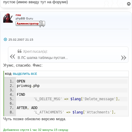
пустое (имею ввиду тут на форуме)
щ
е
н
и
rxu
е
phpBB Guru
С
25.02.2007 21:15
о
о
б
Xpert писал(а):
щ
е
В ЛС шапка таблицы пустая...
н
и
Угумс, спасибо. Фикс:
е
КОД:
ВЫДЕЛИТЬ ВСЁ
OPEN
privmsg
.
php
FIND
'L_DELETE_MSG'
=>
$lang
[
'Delete_message'
],
AFTER
,
 ADD
'L_ATTACHMENTS'
=>
$lang
[
'Attachments'
],
Чуть позже обновлю версию мода.
Добавлено спустя 1 час 32 минуты 15 секунд: