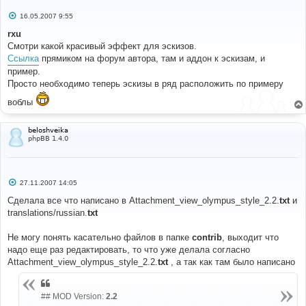
С
16.05.2007 9:55
о
о
rxu
б
Смотри какой красивый эффект для эскизов.
щ
е
Ссылка
прямиком на форум автора, там и аддон к эскизам, и
н
пример.
и
е
Просто необходимо теперь эскизы в ряд расположить по примеру
воблы
beloshveika
phpBB 1.4.0
С
27.11.2007 14:05
о
о
Сделала все что написано в Attachment_view_olympus_style_2.2.
txt
и
б
translations/russian.
txt
щ
е
н
Не могу понять касательно файлов в папке
contrib
, выходит что
и
е
надо еще раз редактировать, то что уже делала согласно
Attachment_view_olympus_style_2.2.
txt
, а так как там было написано
## MOD Version:
2.2