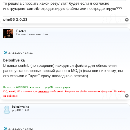
то решила спросить:какой результат будет если я согласно
инструкциям
contrib
отредактирую файлы или неотредактирую???
phpBB 2.0.22
Палыч
Former team member
С
27.11.2007 14:11
о
о
beloshveika
б
В папке contrib (по традиции) находятся файлы для обновления
щ
е
ранее установленных версий данного МОДа (вам они ни к чему, вы
н
его ставили с "нуля" сразу последнюю версию).
и
е
Не все то WINDOWS, что висит... phpBB только учусь.
ICQ, email, ЛС - только для
личных
сообщений. Вопросы по phpbb только на форумах. По найму
не работаю.
beloshveika
phpBB 1.4.0
С
27.11.2007 14:52