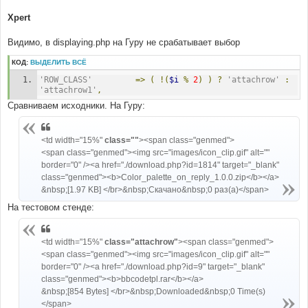
Xpert
Видимо, в displaying.php на Гуру не срабатывает выбор
КОД:
ВЫДЕЛИТЬ ВСЁ
'ROW_CLASS'
=>
(
!(
$i
%
2
)
)
?
'attachrow'
:
'attachrow1'
,
Сравниваем исходники. На Гуру:
<td width="15%"
class=""
><span class="genmed">
<span class="genmed"><img src="images/icon_clip.gif" alt=""
border="0" /><a href="./download.php?id=1814" target="_blank"
class="genmed"><b>Color_palette_on_reply_1.0.0.zip</b></a>
&nbsp;[1.97 KB] </br>&nbsp;Скачано&nbsp;0 раз(а)</span>
На тестовом стенде:
<td width="15%"
class="attachrow"
><span class="genmed">
<span class="genmed"><img src="images/icon_clip.gif" alt=""
border="0" /><a href="./download.php?id=9" target="_blank"
class="genmed"><b>bbcodetpl.rar</b></a>
&nbsp;[854 Bytes] </br>&nbsp;Downloaded&nbsp;0 Time(s)
</span>