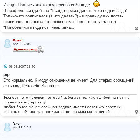
о
И еще: Подпись как-то неуверенно себя ведет
б
щ
В профиле всегда было "Всегда присоединять мою подпись: да"
е
Только-что подписался (а что делать?) - в предыдущих постах
н
и
появилась, а в постах с вложениями - нет. То есть галочка
е
"Присоединить подпись" неактивна...
Xpert
phpBB Guru
С
09.03.2007 23:40
о
о
pip
б
Это нормально. К моду отношения не имеет. Для старых сообщений
щ
е
есть мод Retroactie Signature.
н
и
е
Эксперт - это человек, который избегает мелких ошибок на пути к
грандиозному провалу.
Любая более-менее сложная задача имеет несколько простых,
изящных, лёгких для понимания неправильных решений
fskon
phpBB 2.0.2