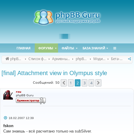
ГЛАВНАЯ
ФОРУМЫ
ФАЙЛЫ
БАЗА ЗНАНИЙ
phpBB Guru
Список форумов
Архивные форумы
phpBB 2.0.x (архив)
Модификация phpBB 2.0.x
Бета-версии модов для phpBB 2.0.x
[final] Attachment view in Olympus style
1
2
3
4
Пред.
След.
Сообщений: 50
rxu
phpBB Guru
С
18.02.2007 12:39
о
о
fskon
б
Сам знаешь - всё расчитано только на subSilver.
щ