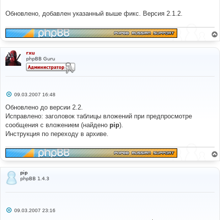
Обновлено, добавлен указанный выше фикс. Версия 2.1.2.
rxu
phpBB Guru
С
09.03.2007 16:48
о
о
Обновлено до версии 2.2.
б
Исправлено: заголовок таблицы вложений при предпросмотре
щ
е
сообщения с вложением (найдено
pip
).
н
Инструкция по переходу в архиве.
и
е
pip
phpBB 1.4.3
С
09.03.2007 23:16
о