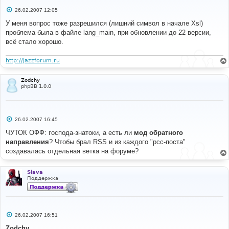
С
26.02.2007 12:05
о
о
У меня вопрос тоже разрешился (лишний символ в начале Xsl)
б
проблема была в файле lang_main, при обновлении до 22 версии,
щ
е
всё стало хорошо.
н
и
е
http://jazzforum.ru
Zodchy
phpBB 1.0.0
С
26.02.2007 16:45
о
о
ЧУТОК ОФФ: господа-знатоки, а есть ли
мод обратного
б
направления
? Чтобы брал RSS и из каждого "рсс-поста"
щ
е
создавалась отдельная ветка на форуме?
н
и
е
Siava
Поддержка
С
26.02.2007 16:51
о
о
Zodchy