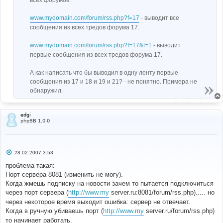
www.mydomain.com/forum/rss.php?f=17
- выводит все
сообщения из всех тредов форума 17.
www.mydomain.com/forum/rss.php?f=17&t=1
- выводит
первые сообщения из всех тредов форума 17.
А как написать что бы выводил в одну ленту первые
сообщения из 17 и 18 и 19 и 21? - не понятно. Примера не
обнаружил.
edgi
phpBB 1.0.0
С
28.02.2007 3:53
о
о
проблема такая:
б
Порт сервера 8081 (изменить не могу).
щ
е
Когда жмешь подписку на новости зачем то пытается подключиться
н
через порт сервера (
http://www.my
server.ru:8081/forum/rss.php)..... но
и
е
через некоторое время выходит ошибка: сервер не отвечает.
Когда в ручную убиваешь порт (
http://www.my
server.ru/forum/rss.php)
то начинает работать.