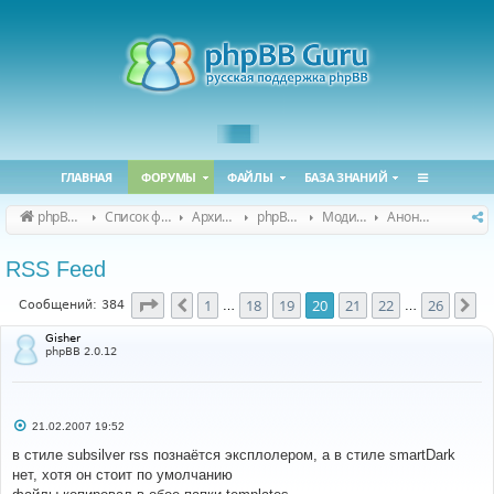
ГЛАВНАЯ
ФОРУМЫ
ФАЙЛЫ
БАЗА ЗНАНИЙ
phpBB Guru
Список форумов
Архивные форумы
phpBB 2.0.x (архив)
Модификация phpBB 2.0.x
Анонсы и поддержка модов для phpBB 2.0.x
RSS Feed
Страница
20
из
26
1
18
19
20
21
22
26
Пред.
Сл
Сообщений: 384
…
…
Gisher
phpBB 2.0.12
С
21.02.2007 19:52
о
о
в стиле subsilver rss познаётся эксплолером, а в стиле smartDark
б
нет, хотя он стоит по умолчанию
щ
е