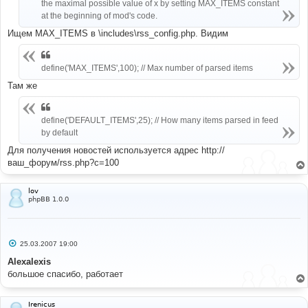
the maximal possible value of x by setting MAX_ITEMS constant
at the beginning of mod's code.
Ищем MAX_ITEMS в \includes\rss_config.php. Видим
define('MAX_ITEMS',100); // Max number of parsed items
Там же
define('DEFAULT_ITEMS',25); // How many items parsed in feed
by default
Для получения новостей используется адрес http://
ваш_форум/rss.php?c=100
lov
phpBB 1.0.0
С
25.03.2007 19:00
о
о
Alexalexis
б
большое спасибо, работает
щ
е
н
и
Irenicus