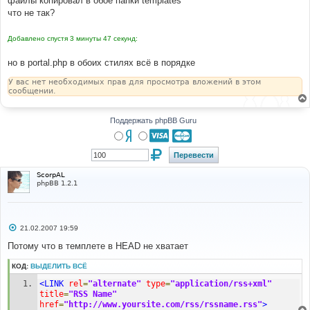
файлы копировал в обое папки templates
н
что не так?
и
е
Добавлено спустя 3 минуты 47 секунд:
но в portal.php в обоих стилях всё в порядке
У вас нет необходимых прав для просмотра вложений в этом
сообщении.
Поддержать phpBB Guru
ScorpAL
phpBB 1.2.1
С
21.02.2007 19:59
о
о
Потому что в темплете в HEAD не хватает
б
щ
КОД:
ВЫДЕЛИТЬ ВСЁ
е
н
<LINK
rel
=
"alternate"
type
=
"application/rss+xml"
и
е
title
=
"RSS Name"
href
=
"http://www.yoursite.com/rss/rssname.rss"
>