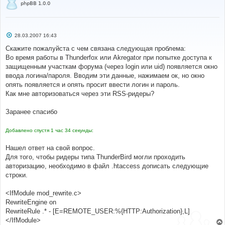
е
phpBB 1.0.0
С
28.03.2007 16:43
о
о
Скажите пожалуйста с чем связана следующая проблема:
б
Во время работы в Thunderfox или Akregator при попытке доступа к
щ
е
защищенным участкам форума (через login или uid) появляется окно
н
ввода логина/пароля. Вводим эти данные, нажимаем ок, но окно
и
е
опять появляется и опять просит ввести логин и пароль.
Как мне авторизоваться через эти RSS-ридеры?
Заранее спасибо
Добавлено спустя 1 час 34 секунды:
Нашел ответ на свой вопрос.
Для того, чтобы ридеры типа ThunderBird могли проходить
авторизацию, необходимо в файл .htaccess дописать следующие
строки.
<IfModule mod_rewrite.c>
RewriteEngine on
RewriteRule .* - [E=REMOTE_USER:%{HTTP:Authorization},L]
</IfModule>