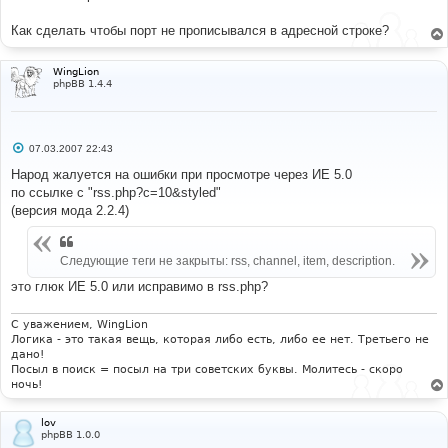
Как сделать чтобы порт не прописывался в адресной строке?
WingLion
phpBB 1.4.4
С
07.03.2007 22:43
о
о
Народ жалуется на ошибки при просмотре через ИЕ 5.0
б
по ссылке с "rss.php?c=10&styled"
щ
е
(версия мода 2.2.4)
н
и
е
Следующие теги не закрыты: rss, channel, item, description.
это глюк ИЕ 5.0 или исправимо в rss.php?
С уважением, WingLion
Логика - это такая вещь, которая либо есть, либо ее нет. Третьего не
дано!
Посыл в поиск = посыл на три советских буквы. Молитесь - скоро
ночь!
lov
phpBB 1.0.0