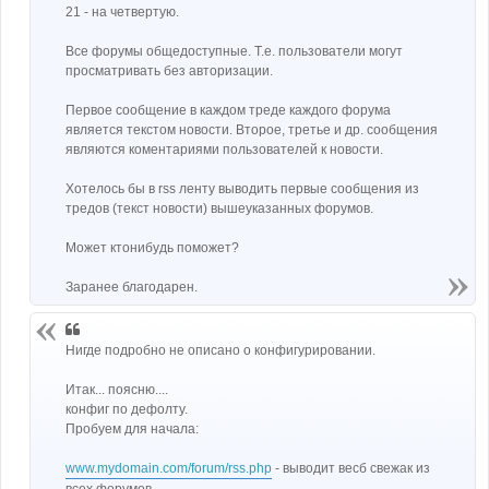
21 - на четвертую.
Все форумы общедоступные. Т.е. пользователи могут
просматривать без авторизации.
Первое сообщение в каждом треде каждого форума
является текстом новости. Второе, третье и др. сообщения
являются коментариями пользователей к новости.
Хотелось бы в rss ленту выводить первые сообщения из
тредов (текст новости) вышеуказанных форумов.
Может ктонибудь поможет?
Заранее благодарен.
Нигде подробно не описано о конфигурировании.
Итак... поясню....
конфиг по дефолту.
Пробуем для начала:
www.mydomain.com/forum/rss.php
- выводит весб свежак из
всех форумов.