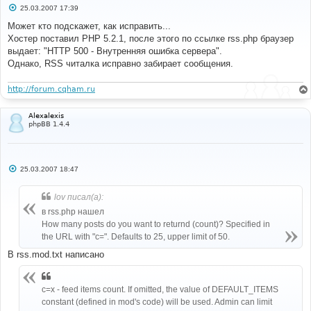
С
25.03.2007 17:39
о
о
Может кто подскажет, как исправить...
б
Хостер поставил PHP 5.2.1, после этого по ссылке rss.php браузер
щ
е
выдает: "HTTP 500 - Внутренняя ошибка сервера".
н
Однако, RSS читалка исправно забирает сообщения.
и
е
http://forum.cqham.ru
Alexalexis
phpBB 1.4.4
С
25.03.2007 18:47
о
о
б
lov писал(а):
щ
е
в rss.php нашел
н
How many posts do you want to returnd (count)? Specified in
и
е
the URL with "c=". Defaults to 25, upper limit of 50.
В rss.mod.txt написано
c=x - feed items count. If omitted, the value of DEFAULT_ITEMS
constant (defined in mod's code) will be used. Admin can limit