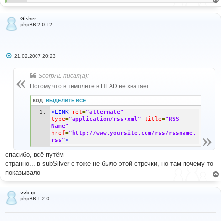
Gisher
phpBB 2.0.12
С
21.02.2007 20:23
о
о
б
ScorpAL писал(а):
щ
е
Потому что в темплете в HEAD не хватает
н
и
КОД:
ВЫДЕЛИТЬ ВСЁ
е
<LINK
rel
=
"alternate"
type
=
"application/rss+xml"
title
=
"RSS 
Name"
href
=
"http://www.yoursite.com/rss/rssname.
rss"
>
спасибо, всё путём
странно... в subSilver е тоже не было этой строчки, но там почему то
показывало
vvb5p
phpBB 1.2.0