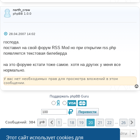
north_crow
phpBB 1.0.0
С
28.04.2007 14:02
о
о
господа.
б
поставил на свой форум RSS Mod но при открытии rss.php
щ
е
появляется текстовая билеберда
н
и
е
на это форуме кстати тоже самое. хотя на других у меня все
нормально.
У вас нет необходимых прав для просмотра вложений в этом
сообщении.
Поддержать phpBB Guru
Страница
20
из
26
1
18
19
20
21
22
26
Пред.
Сл
Сообщений: 384
…
…
Перейти
Этот сайт использует cookies для