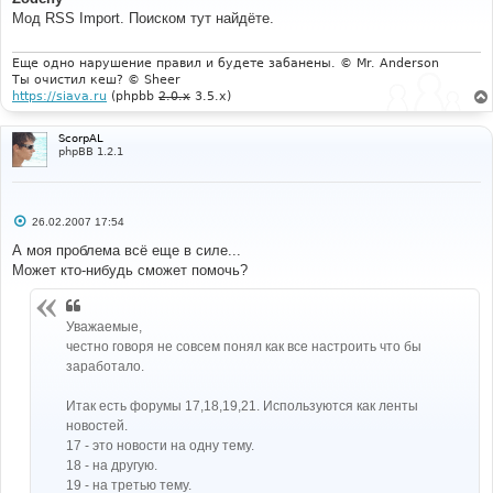
б
Мод RSS Import. Поиском тут найдёте.
щ
е
н
и
Еще одно нарушение правил и будете забанены. © Mr. Anderson
е
Ты очистил кеш? © Sheer
https://siava.ru
(phpbb
2.0.x
3.5.x)
ScorpAL
phpBB 1.2.1
С
26.02.2007 17:54
о
о
А моя проблема всё еще в силе...
б
Может кто-нибудь сможет помочь?
щ
е
н
и
Уважаемые,
е
честно говоря не совсем понял как все настроить что бы
заработало.
Итак есть форумы 17,18,19,21. Используются как ленты
новостей.
17 - это новости на одну тему.
18 - на другую.
19 - на третью тему.