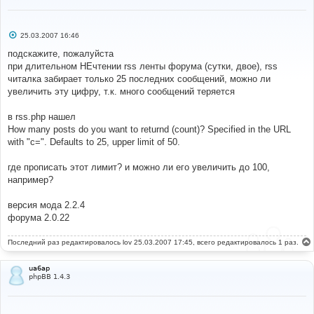
С
25.03.2007 16:46
о
о
подскажите, пожалуйста
б
при длительном НЕчтении rss ленты форума (сутки, двое), rss
щ
е
читалка забирает только 25 последних сообщений, можно ли
н
увеличить эту цифру, т.к. много сообщений теряется
и
е
в rss.php нашел
How many posts do you want to returnd (count)? Specified in the URL
with "c=". Defaults to 25, upper limit of 50.
где прописать этот лимит? и можно ли его увеличить до 100,
например?
версия мода 2.2.4
форума 2.0.22
Последний раз редактировалось
lov
25.03.2007 17:45, всего редактировалось 1 раз.
ua6ap
phpBB 1.4.3