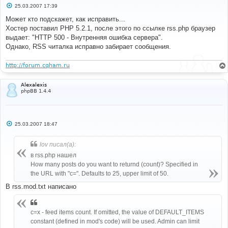
С
25.03.2007 17:39
о
о
Может кто подскажет, как исправить...
б
Хостер поставил PHP 5.2.1, после этого по ссылке rss.php браузер
щ
е
выдает: "HTTP 500 - Внутренняя ошибка сервера".
н
Однако, RSS читалка исправно забирает сообщения.
и
е
http://forum.cqham.ru
Alexalexis
phpBB 1.4.4
С
25.03.2007 18:47
о
о
б
lov писал(а):
щ
е
в rss.php нашел
н
How many posts do you want to returnd (count)? Specified in
и
е
the URL with "c=". Defaults to 25, upper limit of 50.
В rss.mod.txt написано
c=x - feed items count. If omitted, the value of DEFAULT_ITEMS
constant (defined in mod's code) will be used. Admin can limit