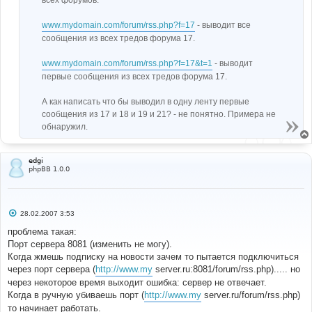
www.mydomain.com/forum/rss.php?f=17
- выводит все
сообщения из всех тредов форума 17.
www.mydomain.com/forum/rss.php?f=17&t=1
- выводит
первые сообщения из всех тредов форума 17.
А как написать что бы выводил в одну ленту первые
сообщения из 17 и 18 и 19 и 21? - не понятно. Примера не
обнаружил.
edgi
phpBB 1.0.0
С
28.02.2007 3:53
о
о
проблема такая:
б
Порт сервера 8081 (изменить не могу).
щ
е
Когда жмешь подписку на новости зачем то пытается подключиться
н
через порт сервера (
http://www.my
server.ru:8081/forum/rss.php)..... но
и
е
через некоторое время выходит ошибка: сервер не отвечает.
Когда в ручную убиваешь порт (
http://www.my
server.ru/forum/rss.php)
то начинает работать.