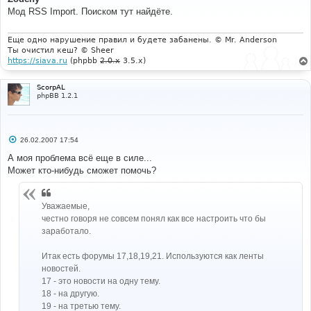
б
Мод RSS Import. Поиском тут найдёте.
щ
е
н
и
Еще одно нарушение правил и будете забанены. © Mr. Anderson
е
Ты очистил кеш? © Sheer
https://siava.ru
(phpbb
2.0.x
3.5.x)
ScorpAL
phpBB 1.2.1
С
26.02.2007 17:54
о
о
А моя проблема всё еще в силе...
б
Может кто-нибудь сможет помочь?
щ
е
н
и
Уважаемые,
е
честно говоря не совсем понял как все настроить что бы
заработало.
Итак есть форумы 17,18,19,21. Используются как ленты
новостей.
17 - это новости на одну тему.
18 - на другую.
19 - на третью тему.