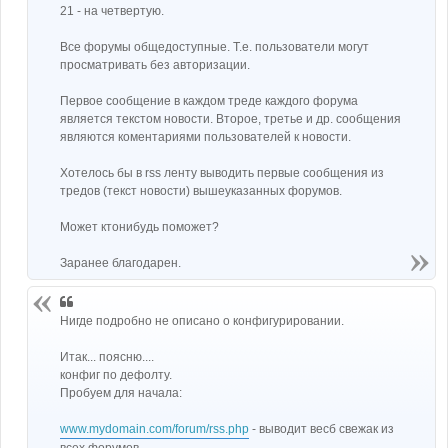
21 - на четвертую.
Все форумы общедоступные. Т.е. пользователи могут
просматривать без авторизации.
Первое сообщение в каждом треде каждого форума
является текстом новости. Второе, третье и др. сообщения
являются коментариями пользователей к новости.
Хотелось бы в rss ленту выводить первые сообщения из
тредов (текст новости) вышеуказанных форумов.
Может ктонибудь поможет?
Заранее благодарен.
Нигде подробно не описано о конфигурировании.
Итак... поясню....
конфиг по дефолту.
Пробуем для начала:
www.mydomain.com/forum/rss.php
- выводит весб свежак из
всех форумов.