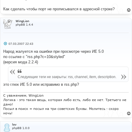
Как сделать чтобы порт не прописывался в адресной строке?
WingLion
phpBB 1.4.4
С
07.03.2007 22:43
о
о
Народ жалуется на ошибки при просмотре через ИЕ 5.0
б
по ссылке с "rss.php?c=10&styled"
щ
е
(версия мода 2.2.4)
н
и
е
Следующие теги не закрыты: rss, channel, item, description.
это глюк ИЕ 5.0 или исправимо в rss.php?
С уважением, WingLion
Логика - это такая вещь, которая либо есть, либо ее нет. Третьего не
дано!
Посыл в поиск = посыл на три советских буквы. Молитесь - скоро
ночь!
lov
phpBB 1.0.0