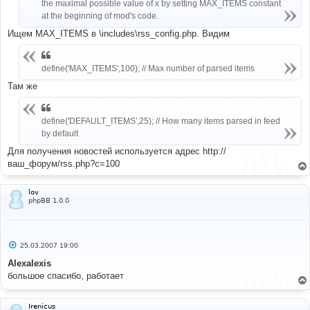
the maximal possible value of x by setting MAX_ITEMS constant
at the beginning of mod's code.
Ищем MAX_ITEMS в \includes\rss_config.php. Видим
define('MAX_ITEMS',100); // Max number of parsed items
Там же
define('DEFAULT_ITEMS',25); // How many items parsed in feed
by default
Для получения новостей используется адрес http://
ваш_форум/rss.php?c=100
lov
phpBB 1.0.0
С
25.03.2007 19:00
о
о
Alexalexis
б
большое спасибо, работает
щ
е
н
и
Irenicus