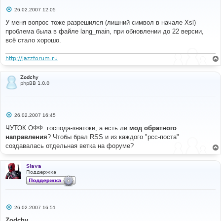
С
26.02.2007 12:05
о
о
У меня вопрос тоже разрешился (лишний символ в начале Xsl)
б
проблема была в файле lang_main, при обновлении до 22 версии,
щ
е
всё стало хорошо.
н
и
е
http://jazzforum.ru
Zodchy
phpBB 1.0.0
С
26.02.2007 16:45
о
о
ЧУТОК ОФФ: господа-знатоки, а есть ли
мод обратного
б
направления
? Чтобы брал RSS и из каждого "рсс-поста"
щ
е
создавалась отдельная ветка на форуме?
н
и
е
Siava
Поддержка
С
26.02.2007 16:51
о
о
Zodchy