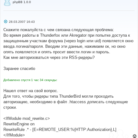
е
phpBB 1.0.0
С
28.03.2007 16:43
о
о
Скажите пожалуйста с чем связана следующая проблема:
б
Во время работы в Thunderfox или Akregator при попытке доступа к
щ
е
защищенным участкам форума (через login или uid) появляется окно
н
ввода логина/пароля. Вводим эти данные, нажимаем ок, но окно
и
е
опять появляется и опять просит ввести логин и пароль.
Как мне авторизоваться через эти RSS-ридеры?
Заранее спасибо
Добавлено спустя 1 час 34 секунды:
Нашел ответ на свой вопрос.
Для того, чтобы ридеры типа ThunderBird могли проходить
авторизацию, необходимо в файл .htaccess дописать следующие
строки.
<IfModule mod_rewrite.c>
RewriteEngine on
RewriteRule .* - [E=REMOTE_USER:%{HTTP:Authorization},L]
</IfModule>