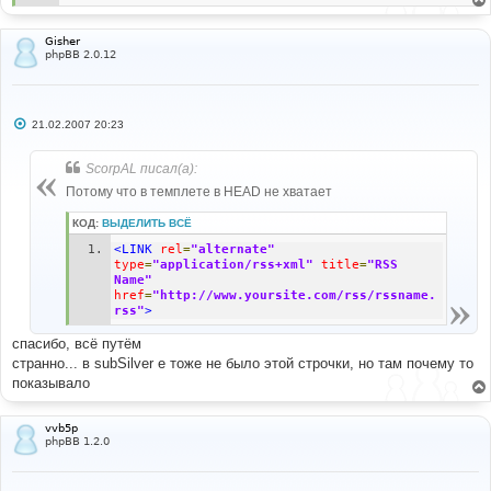
Gisher
phpBB 2.0.12
С
21.02.2007 20:23
о
о
б
ScorpAL писал(а):
щ
е
Потому что в темплете в HEAD не хватает
н
и
КОД:
ВЫДЕЛИТЬ ВСЁ
е
<LINK
rel
=
"alternate"
type
=
"application/rss+xml"
title
=
"RSS 
Name"
href
=
"http://www.yoursite.com/rss/rssname.
rss"
>
спасибо, всё путём
странно... в subSilver е тоже не было этой строчки, но там почему то
показывало
vvb5p
phpBB 1.2.0