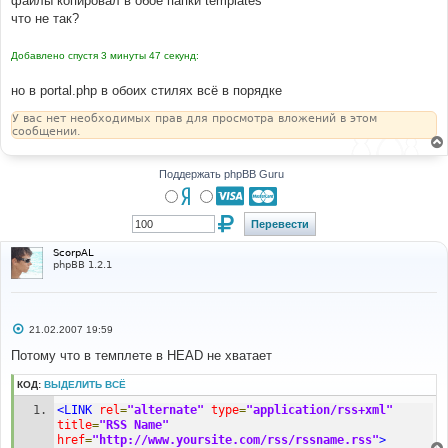
файлы копировал в обое папки templates
н
что не так?
и
е
Добавлено спустя 3 минуты 47 секунд:
но в portal.php в обоих стилях всё в порядке
У вас нет необходимых прав для просмотра вложений в этом
сообщении.
Поддержать phpBB Guru
ScorpAL
phpBB 1.2.1
С
21.02.2007 19:59
о
о
Потому что в темплете в HEAD не хватает
б
щ
КОД:
ВЫДЕЛИТЬ ВСЁ
е
н
<LINK
rel
=
"alternate"
type
=
"application/rss+xml"
и
е
title
=
"RSS Name"
href
=
"http://www.yoursite.com/rss/rssname.rss"
>