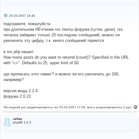
С
25.03.2007 16:46
о
о
подскажите, пожалуйста
б
при длительном НЕчтении rss ленты форума (сутки, двое), rss
щ
е
читалка забирает только 25 последних сообщений, можно ли
н
увеличить эту цифру, т.к. много сообщений теряется
и
е
в rss.php нашел
How many posts do you want to returnd (count)? Specified in the URL
with "c=". Defaults to 25, upper limit of 50.
где прописать этот лимит? и можно ли его увеличить до 100,
например?
версия мода 2.2.4
форума 2.0.22
Последний раз редактировалось
lov
25.03.2007 17:45, всего редактировалось 1 раз.
ua6ap
phpBB 1.4.3