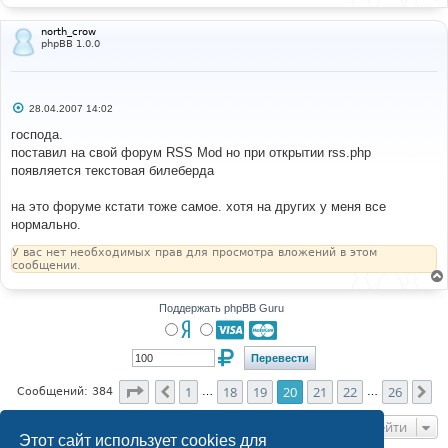
north_crow
phpBB 1.0.0
С
28.04.2007 14:02
о
о
господа.
б
поставил на свой форум RSS Mod но при открытии rss.php
щ
е
появляется текстовая билеберда
н
и
е
на это форуме кстати тоже самое. хотя на других у меня все
нормально.
У вас нет необходимых прав для просмотра вложений в этом
сообщении.
Поддержать phpBB Guru
Страница
20
из
26
1
18
19
20
21
22
26
Пред.
Сл
Сообщений: 384
…
…
Перейти
Этот сайт использует cookies для