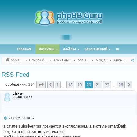
ГЛАВНАЯ
ФОРУМЫ
ФАЙЛЫ
БАЗА ЗНАНИЙ
phpBB Guru
Список форумов
Архивные форумы
phpBB 2.0.x (архив)
Модификация phpBB 2.0.x
Анонсы и поддержка модов для phpBB 2.0.x
RSS Feed
Страница
20
из
26
1
18
19
20
21
22
26
Пред.
Сл
Сообщений: 384
…
…
Gisher
phpBB 2.0.12
С
21.02.2007 19:52
о
о
в стиле subsilver rss познаётся эксплолером, а в стиле smartDark
б
нет, хотя он стоит по умолчанию
щ
е