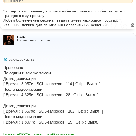
сообщении.
Эксперт - это человек, который избегает мелких ошибок на пути к
грандиозному провалу.
Любая более-менее сложная задача имеет несколько простых,
изящных, лёгких для понимания неправильных решений
Палыч
Former team member
С
08.04.2007 21:53
о
о
Проверено:
б
По одним и тем же темам
щ
е
До модернизации
н
[ Время : 3.957с | SQL-запросов : 114 | Gzip : Выкл. ]
и
е
После модернизации
[ Время : 4.325с | SQL-запросов : 28 | Gzip : Выкл. ]
До модернизации
[ Время : 1.6579с | SQL-запросов : 102 | Gzip : Выкл. ]
После модернизации
[ Время : 1.8077с | SQL-запросов : 25 | Gzip : Выкл. ]
Не все то WINDOWS, что висит... phpBB только учусь.