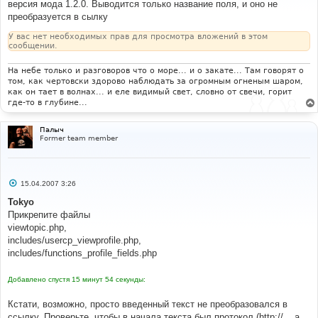
версия мода 1.2.0. Выводится только название поля, и оно не
е
преобразуется в сылку
н
и
е
У вас нет необходимых прав для просмотра вложений в этом
сообщении.
На небе только и разговоров что о море... и о закате... Там говорят о
том, как чертовски здорово наблюдать за огромным огненым шаром,
как он тает в волнах... и еле видимый свет, словно от свечи, горит
где-то в глубине...
Палыч
Former team member
С
15.04.2007 3:26
о
о
Tokyo
б
Прикрепите файлы
щ
е
viewtopic.php,
н
includes/usercp_viewprofile.php,
и
е
includes/functions_profile_fields.php
Добавлено спустя 15 минут 54 секунды:
Кстати, возможно, просто введенный текст не преобразовался в
ссылку. Проверьте, чтобы в начала текста был протокол (http://... а