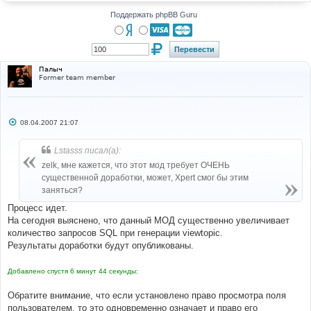
н
и
Поддержать phpBB Guru
е
Палыч
Former team member
С
08.04.2007 21:07
о
о
б
Lstasss писал(а):
щ
е
zelk, мне кажется, что этот мод требует ОЧЕНЬ
н
существенной доработки, может, Xpert смог бы этим
и
е
заняться?
Процесс идет.
На сегодня выяснено, что данный МОД существенно увеличивает
количество запросов SQL при генерации viewtopic.
Результаты доработки будут опубликованы.
Добавлено спустя 6 минут 44 секунды:
Обратите внимание, что если установлено право просмотра поля
пользователем, то это одновременно означает и право его