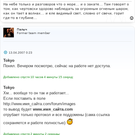
е
На небе только и разговоров что о море... и о закате... Там говорят о
том, как чертовски здорово наблюдать за огромным огненым шаром,
как он тает в волнах... и еле видимый свет, словно от свечи, горит
где-то в глубине...
Палыч
Former team member
С
13.04.2007 0:23
о
о
Tokyo
б
Понял. Вечером посмотрю, сейчас на работе нет доступа.
щ
е
н
Добавлено спустя 10 часов 4 минуты 15 секунд:
и
е
Tokyo
Хм... вообще то он так и работает...
Если поставить в поле
http://www.имя_сайта.com/forum/images
то вывод будет
www.имя_сайта.com
отрубает только протокол и все поддомены (сама ссылка
сохраняется и работе полностью)
Добавлено спустя 2 минуты 2 секунды: