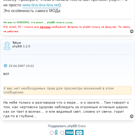
не просто
www.бла-бла-бла.net
)
Это особенность самого МОДа
Не все то WINDOWS, что висит... phpBB только учусь.
ICQ, email, ЛС - только для
личных
сообщений. Вопросы по phpbb только на форумах. По найму
не работаю.
Tokyo
phpBB 1.2.0
С
15.04.2007 13:21
о
о
вот
б
щ
е
н
У вас нет необходимых прав для просмотра вложений в этом
и
сообщении.
е
На небе только и разговоров что о море... и о закате... Там говорят о
том, как чертовски здорово наблюдать за огромным огненым шаром,
как он тает в волнах... и еле видимый свет, словно от свечи, горит
где-то в глубине...
Поддержать phpBB Guru