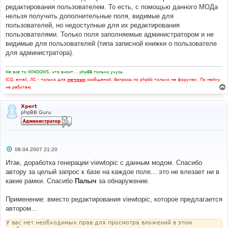
редактирования пользователем. То есть, с помощью данного МОДа
нельзя получить дополнительные поля, видимые для
пользователей, но недоступные для их редактирования
пользователями. Только поля заполняемые администратором и не
видимые для пользователей (типа записной книжки о пользователе
для администратора).
Не все то WINDOWS, что висит... phpBB только учусь.
ICQ, email, ЛС - только для
личных
сообщений. Вопросы по phpbb только на форумах. По найму
не работаю.
Xpert
phpBB Guru
С
08.04.2007 21:20
о
о
Итак, доработка генерации viewtopic c данным модом. Спасибо
б
автору за целый запрос к базе на каждое поле... это не влезает ни в
щ
е
какие рамки. Спасибо
Палыч
за обнаружение.
н
и
е
Применение: вместо редактирования viewtopic, которое предлагается
автором...
У вас нет необходимых прав для просмотра вложений в этом