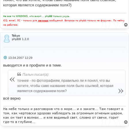
которая является содержанием поля?)
Не все то WINDOWS, что висит... phpBB только учусь.
ICQ, email, ЛС - только для
личных
сообщений. Вопросы по phpbb только на форумах. По найму
не работаю.
Tokyo
phpBB 1.2.0
С
13.04.2007 12:29
о
о
выводится и в профиле и в теме.
б
щ
Палыч писал(а):
е
н
точнее - по фотографиям, правильно ли я понял, что вы
и
е
хотите, чтобы само название поля было ссылкой, которая
является содержанием поля?
всё верно
На небе только и разговоров что о море... и о закате... Там говорят о
том, как чертовски здорово наблюдать за огромным огненым шаром,
как он тает в волнах... и еле видимый свет, словно от свечи, горит
где-то в глубине...