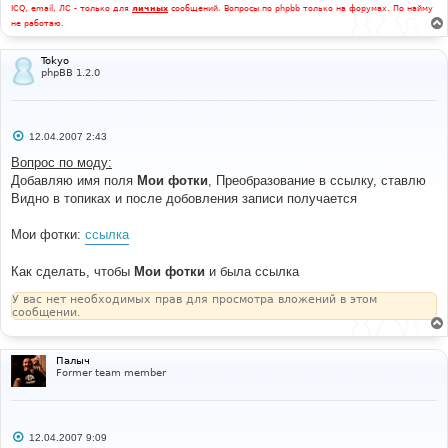
ICQ, email, ЛС - только для
личных
сообщений. Вопросы по phpbb только на форумах. По найму
не работаю.
Tokyo
phpBB 1.2.0
С
12.04.2007 2:43
о
о
Вопрос по моду:
б
Добавляю имя поля
Мои фотки
, Преобразование в ссылку, ставлю
щ
е
Видно в топиках и после добовления записи получается
н
и
е
Мои фотки:
ссылка
Как сделать, чтобы
Мои фотки
и была ссылка
У вас нет необходимых прав для просмотра вложений в этом
сообщении.
Палыч
Former team member
С
12.04.2007 9:09
о