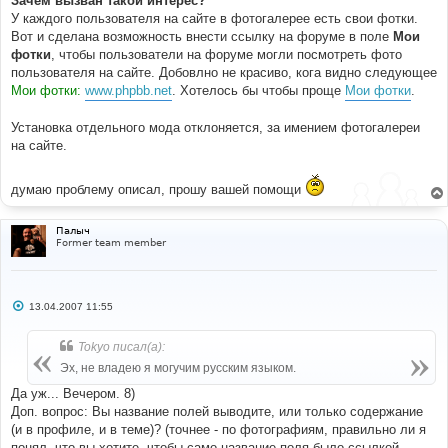
Зачем вызван такой интерес?
У каждого пользователя на сайте в фотогалерее есть свои фотки.
Вот и сделана возможность внести ссылку на форуме в поле
Мои
фотки
, чтобы пользователи на форуме могли посмотреть фото
пользователя на сайте. Добовлно не красиво, кога видно следующее
Мои фотки:
www.phpbb.net
. Хотелось бы чтобы проще
Мои фотки
.
Установка отдельного мода отклоняется, за имением фотогалереи
на сайте.
думаю проблему описал, прошу вашей помощи
Палыч
Former team member
С
13.04.2007 11:55
о
о
б
Tokyo писал(а):
щ
е
Эх, не владею я могучим русским языком.
н
и
Да уж... Вечером. 8)
е
Доп. вопрос: Вы название полей выводите, или только содержание
(и в профиле, и в теме)? (точнее - по фотографиям, правильно ли я
понял, что вы хотите, чтобы само название поля было ссылкой,