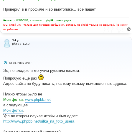
Проверил в в профиле и во вьютопике... все пашет.
Не все то WINDOWS, что висит... phpBB только учусь.
ICQ, email, ЛС - только для
личных
сообщений. Вопросы по phpbb только на форумах. По найму
не работаю.
Tokyo
phpBB 1.2.0
С
13.04.2007 3:00
о
о
Эх, не владею я могучим русским языком.
б
щ
Попробую ещё раз
е
Адрес сайта не буду писать, поэтому возьму вымышленные адреса:
н
и
е
Нужно чтобы было не
Мои фотки:
www.phpbb.net
а следующее
Мои фотки
.
Урл во втором случае чтобы и был адрес
http://www.phpbb.net/silka_na_foto_usera
.