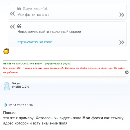
о
б
Tokyo писал(а):
щ
е
Мои фотки: ссылка
н
и
е
Невозможно найти удаленный сервер
http://www.ssilka.com/
Не все то WINDOWS, что висит... phpBB только учусь.
ICQ, email, ЛС - только для
личных
сообщений. Вопросы по phpbb только на форумах. По найму
не работаю.
Tokyo
phpBB 1.2.0
С
12.04.2007 13:36
о
о
Палыч
б
это же к примеру. Хотелось бы видеть поле
Мои фотки
как ссылку,
щ
е
адрес которой и есть значение поля
н
и