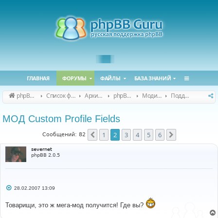
ГЛАВНАЯ
ФОРУМЫ
ФАЙЛЫ
БАЗА ЗНАНИЙ
phpBB Guru
Список форумов
Архивные форумы
phpBB 2.0.x (архив)
Модификация phpBB 2.0.x
Поддержка модов для phpBB 2.0.x
МОД Custom Profile Fields
1
2
3
4
5
6
Пред.
След.
Сообщений: 82
severnet
phpBB 2.0.5
С
28.02.2007 13:09
о
о
Товарищи, это ж мега-мод получится! Где вы?
б
щ
е