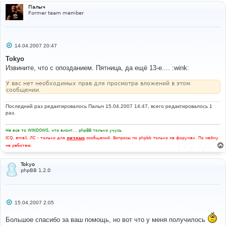
Палыч
Former team member
С
14.04.2007 20:47
о
о
Tokyo
б
Извините, что с опозданием. Пятница, да ещё 13-е.... :wink:
щ
е
н
У вас нет необходимых прав для просмотра вложений в этом
и
сообщении.
е
Последний раз редактировалось
Палыч
15.04.2007 14:47, всего редактировалось 1
раз.
Не все то WINDOWS, что висит... phpBB только учусь.
ICQ, email, ЛС - только для
личных
сообщений. Вопросы по phpbb только на форумах. По найму
не работаю.
Tokyo
phpBB 1.2.0
С
15.04.2007 2:05
о
о
Большое спасибо за ваш помощь, но вот что у меня получилось
б
щ