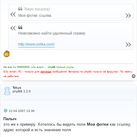
о
б
Tokyo писал(а):
щ
е
Мои фотки: ссылка
н
и
е
Невозможно найти удаленный сервер
http://www.ssilka.com/
Не все то WINDOWS, что висит... phpBB только учусь.
ICQ, email, ЛС - только для
личных
сообщений. Вопросы по phpbb только на форумах. По найму
не работаю.
Tokyo
phpBB 1.2.0
С
12.04.2007 13:36
о
о
Палыч
б
это же к примеру. Хотелось бы видеть поле
Мои фотки
как ссылку,
щ
е
адрес которой и есть значение поля
н
и