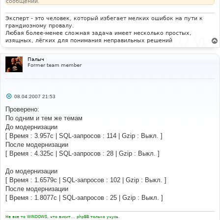
сообщении.
Эксперт - это человек, который избегает мелких ошибок на пути к
грандиозному провалу.
Любая более-менее сложная задача имеет несколько простых,
изящных, лёгких для понимания неправильных решений
Палыч
Former team member
С
08.04.2007 21:53
о
о
Проверено:
б
По одним и тем же темам
щ
е
До модернизации
н
[ Время : 3.957с | SQL-запросов : 114 | Gzip : Выкл. ]
и
е
После модернизации
[ Время : 4.325с | SQL-запросов : 28 | Gzip : Выкл. ]
До модернизации
[ Время : 1.6579с | SQL-запросов : 102 | Gzip : Выкл. ]
После модернизации
[ Время : 1.8077с | SQL-запросов : 25 | Gzip : Выкл. ]
Не все то WINDOWS, что висит... phpBB только учусь.