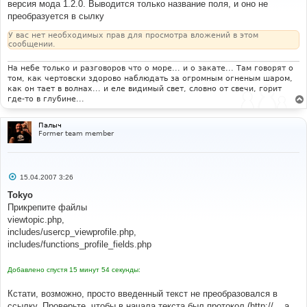
версия мода 1.2.0. Выводится только название поля, и оно не
е
преобразуется в сылку
н
и
е
У вас нет необходимых прав для просмотра вложений в этом
сообщении.
На небе только и разговоров что о море... и о закате... Там говорят о
том, как чертовски здорово наблюдать за огромным огненым шаром,
как он тает в волнах... и еле видимый свет, словно от свечи, горит
где-то в глубине...
Палыч
Former team member
С
15.04.2007 3:26
о
о
Tokyo
б
Прикрепите файлы
щ
е
viewtopic.php,
н
includes/usercp_viewprofile.php,
и
е
includes/functions_profile_fields.php
Добавлено спустя 15 минут 54 секунды:
Кстати, возможно, просто введенный текст не преобразовался в
ссылку. Проверьте, чтобы в начала текста был протокол (http://... а