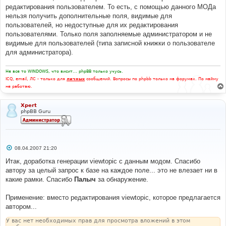
редактирования пользователем. То есть, с помощью данного МОДа
нельзя получить дополнительные поля, видимые для
пользователей, но недоступные для их редактирования
пользователями. Только поля заполняемые администратором и не
видимые для пользователей (типа записной книжки о пользователе
для администратора).
Не все то WINDOWS, что висит... phpBB только учусь.
ICQ, email, ЛС - только для
личных
сообщений. Вопросы по phpbb только на форумах. По найму
не работаю.
Xpert
phpBB Guru
С
08.04.2007 21:20
о
о
Итак, доработка генерации viewtopic c данным модом. Спасибо
б
автору за целый запрос к базе на каждое поле... это не влезает ни в
щ
е
какие рамки. Спасибо
Палыч
за обнаружение.
н
и
е
Применение: вместо редактирования viewtopic, которое предлагается
автором...
У вас нет необходимых прав для просмотра вложений в этом