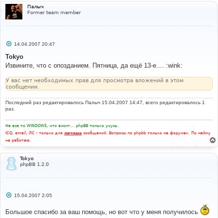
Палыч
Former team member
С
14.04.2007 20:47
о
о
Tokyo
б
Извините, что с опозданием. Пятница, да ещё 13-е.... :wink:
щ
е
н
У вас нет необходимых прав для просмотра вложений в этом
и
сообщении.
е
Последний раз редактировалось
Палыч
15.04.2007 14:47, всего редактировалось 1
раз.
Не все то WINDOWS, что висит... phpBB только учусь.
ICQ, email, ЛС - только для
личных
сообщений. Вопросы по phpbb только на форумах. По найму
не работаю.
Tokyo
phpBB 1.2.0
С
15.04.2007 2:05
о
о
Большое спасибо за ваш помощь, но вот что у меня получилось
б
щ