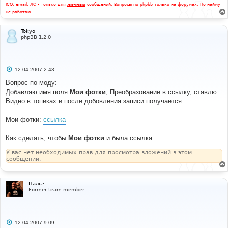
ICQ, email, ЛС - только для
личных
сообщений. Вопросы по phpbb только на форумах. По найму
не работаю.
Tokyo
phpBB 1.2.0
С
12.04.2007 2:43
о
о
Вопрос по моду:
б
Добавляю имя поля
Мои фотки
, Преобразование в ссылку, ставлю
щ
е
Видно в топиках и после добовления записи получается
н
и
е
Мои фотки:
ссылка
Как сделать, чтобы
Мои фотки
и была ссылка
У вас нет необходимых прав для просмотра вложений в этом
сообщении.
Палыч
Former team member
С
12.04.2007 9:09
о