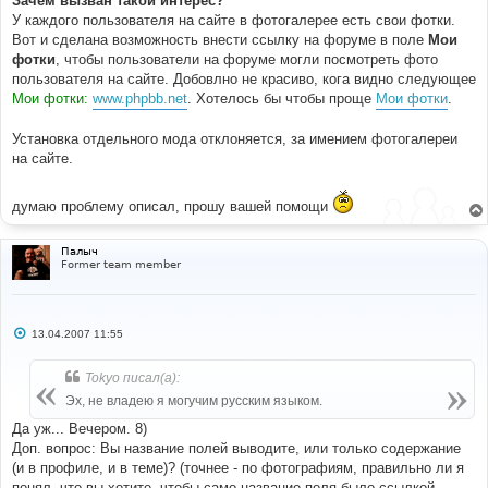
Зачем вызван такой интерес?
У каждого пользователя на сайте в фотогалерее есть свои фотки.
Вот и сделана возможность внести ссылку на форуме в поле
Мои
фотки
, чтобы пользователи на форуме могли посмотреть фото
пользователя на сайте. Добовлно не красиво, кога видно следующее
Мои фотки:
www.phpbb.net
. Хотелось бы чтобы проще
Мои фотки
.
Установка отдельного мода отклоняется, за имением фотогалереи
на сайте.
думаю проблему описал, прошу вашей помощи
Палыч
Former team member
С
13.04.2007 11:55
о
о
б
Tokyo писал(а):
щ
е
Эх, не владею я могучим русским языком.
н
и
Да уж... Вечером. 8)
е
Доп. вопрос: Вы название полей выводите, или только содержание
(и в профиле, и в теме)? (точнее - по фотографиям, правильно ли я
понял, что вы хотите, чтобы само название поля было ссылкой,