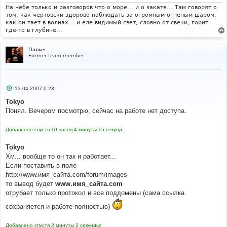
е
На небе только и разговоров что о море... и о закате... Там говорят о
том, как чертовски здорово наблюдать за огромным огненым шаром,
как он тает в волнах... и еле видимый свет, словно от свечи, горит
где-то в глубине...
Палыч
Former team member
С
13.04.2007 0:23
о
о
Tokyo
б
Понял. Вечером посмотрю, сейчас на работе нет доступа.
щ
е
н
Добавлено спустя 10 часов 4 минуты 15 секунд:
и
е
Tokyo
Хм... вообще то он так и работает...
Если поставить в поле
http://www.имя_сайта.com/forum/images
то вывод будет
www.имя_сайта.com
отрубает только протокол и все поддомены (сама ссылка
сохраняется и работе полностью)
Добавлено спустя 2 минуты 2 секунды: