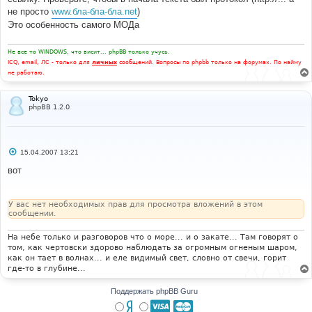
не просто
www.бла-бла-бла.net
)
Это особенность самого МОДа
Не все то WINDOWS, что висит... phpBB только учусь.
ICQ, email, ЛС - только для
личных
сообщений. Вопросы по phpbb только на форумах. По найму
не работаю.
Tokyo
phpBB 1.2.0
С
15.04.2007 13:21
о
о
вот
б
щ
е
н
У вас нет необходимых прав для просмотра вложений в этом
и
сообщении.
е
На небе только и разговоров что о море... и о закате... Там говорят о
том, как чертовски здорово наблюдать за огромным огненым шаром,
как он тает в волнах... и еле видимый свет, словно от свечи, горит
где-то в глубине...
Поддержать phpBB Guru