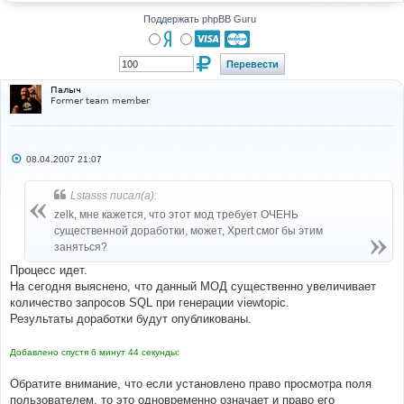
н
и
Поддержать phpBB Guru
е
Палыч
Former team member
С
08.04.2007 21:07
о
о
б
Lstasss писал(а):
щ
е
zelk, мне кажется, что этот мод требует ОЧЕНЬ
н
существенной доработки, может, Xpert смог бы этим
и
е
заняться?
Процесс идет.
На сегодня выяснено, что данный МОД существенно увеличивает
количество запросов SQL при генерации viewtopic.
Результаты доработки будут опубликованы.
Добавлено спустя 6 минут 44 секунды:
Обратите внимание, что если установлено право просмотра поля
пользователем, то это одновременно означает и право его