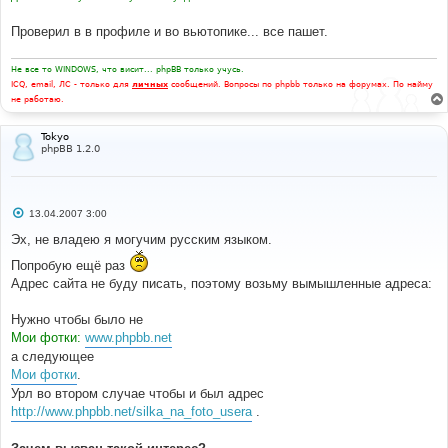
Проверил в в профиле и во вьютопике... все пашет.
Не все то WINDOWS, что висит... phpBB только учусь.
ICQ, email, ЛС - только для
личных
сообщений. Вопросы по phpbb только на форумах. По найму
не работаю.
Tokyo
phpBB 1.2.0
С
13.04.2007 3:00
о
о
Эх, не владею я могучим русским языком.
б
щ
Попробую ещё раз
е
Адрес сайта не буду писать, поэтому возьму вымышленные адреса:
н
и
е
Нужно чтобы было не
Мои фотки:
www.phpbb.net
а следующее
Мои фотки
.
Урл во втором случае чтобы и был адрес
http://www.phpbb.net/silka_na_foto_usera
.