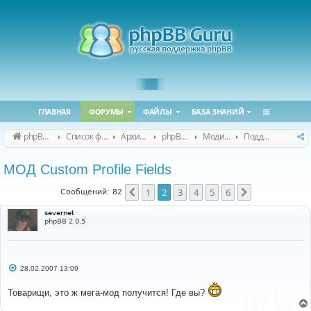
ГЛАВНАЯ
ФОРУМЫ
ФАЙЛЫ
БАЗА ЗНАНИЙ
phpBB Guru
Список форумов
Архивные форумы
phpBB 2.0.x (архив)
Модификация phpBB 2.0.x
Поддержка модов для phpBB 2.0.x
МОД Custom Profile Fields
1
2
3
4
5
6
Пред.
След.
Сообщений: 82
severnet
phpBB 2.0.5
С
28.02.2007 13:09
о
о
Товарищи, это ж мега-мод получится! Где вы?
б
щ
е