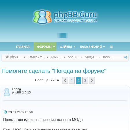
ГЛАВНАЯ
ФОРУМЫ
ФАЙЛЫ
БАЗА ЗНАНИЙ
phpBB Guru
Список форумов
Архивные форумы
phpBB 2.0.x (архив)
Модификация phpBB 2.0.x
Запросы модов для phpBB 2.0.x
Помогите сделать "Погода на форуме"
1
2
3
Пред.
След.
Сообщений: 41
Erlang
phpBB 2.0.15
С
23.09.2005 20:50
о
о
Предлагаю идею расширения данного МОДа:
б
щ
е