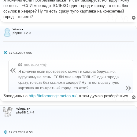
Я конечно если протрезвею может и сам разберусь, но, вдруг кому
б
не лень...ЕСЛИ мне надо ТОЛЬКО один город и сразу, то есть без
щ
е
ссылок в хедере? Ну то есть сразу тупо картинка на конкретный
н
город...то чего?
и
е
Wowka
phpBB 1.2.0
С
17.03.2007 0:07
о
о
б
arhi писал(а):
щ
е
Я конечно если протрезвею может и сам разберусь, но,
н
вдруг кому не лень...ЕСЛИ мне надо ТОЛЬКО один город и
и
е
сразу, то есть без ссылок в хедере? Ну то есть сразу тупо
картинка на конкретный город...то чего?
Заходишь на
http://informer.gismeteo.ru/
, а там думаю разберёшься.
WingLion
phpBB 1.4.4
С
17.03.2007 0:53
о