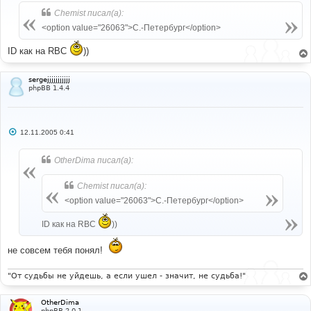
о
б
Chemist писал(а):
щ
е
<option value="26063">С.-Петербург</option>
н
и
ID как на RBC
))
е
sergejjjjjjjjjjj
phpBB 1.4.4
С
12.11.2005 0:41
о
о
б
OtherDima писал(а):
щ
е
н
Chemist писал(а):
и
е
<option value="26063">С.-Петербург</option>
ID как на RBC
))
не совсем тебя понял!
"От судьбы не уйдешь, а если ушел - значит, не судьба!"
OtherDima
phpBB 2.0.1