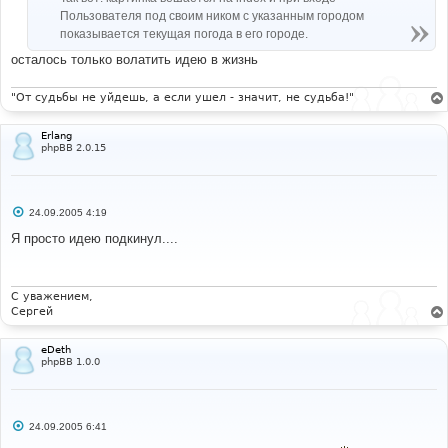
Пользователя под своим ником с указанным городом
показывается текущая погода в его городе.
осталось только волатить идею в жизнь
"От судьбы не уйдешь, а если ушел - значит, не судьба!"
Erlang
phpBB 2.0.15
С
24.09.2005 4:19
о
о
Я просто идею подкинул....
б
щ
е
н
и
С уважением,
е
Сергей
eDeth
phpBB 1.0.0
С
24.09.2005 6:41
о