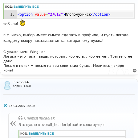
о
б
КОД:
ВЫДЕЛИТЬ ВСЁ
щ
е
<option
value
=
"27612"
>
Клопомухинск
</option>
н
и
забыли!
е
п.с. имхо, выбор имеет смысл сделать в профиле, и пусть погода
каждому юзеру показывается та, которая ему нужна!
С уважением, WingLion
Логика - это такая вещь, которая либо есть, либо ее нет. Третьего не
дано!
Посыл в поиск = посыл на три советских буквы. Молитесь - скоро
ночь!
Inferno666
phpBB 1.0.0
С
15.04.2007 20:19
о
о
б
Chemist писал(а):
щ
е
Это нужно в overall_header.tpl найти конструкцию
н
и
КОД:
ВЫДЕЛИТЬ ВСЁ
е