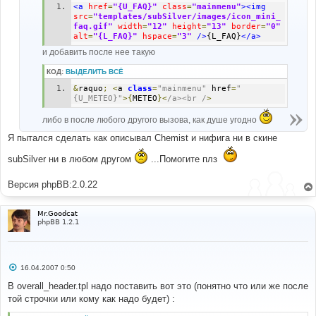
<a
href
=
"{U_FAQ}"
class
=
"mainmenu"
><img
src
=
"templates/subSilver/images/icon_mini_
faq.gif"
width
=
"12"
height
=
"13"
border
=
"0"
alt
=
"{L_FAQ}"
hspace
=
"3"
/>
{L_FAQ}
</a>
и добавить после нее такую
КОД:
ВЫДЕЛИТЬ ВСЁ
&
raquo
;
<
a 
class
=
"mainmenu"
 href
=
"
{U_METEO}"
>{
METEO
}<
/a><br /
>
либо в после любого другого вызова, как душе угодно
Я пытался сделать как описывал Chemist и нифига ни в скине
subSilver ни в любом другом
...Помогите плз
Версия phpBB:2.0.22
Mr.Goodcat
phpBB 1.2.1
С
16.04.2007 0:50
о
о
В overall_header.tpl надо поставить вот это (понятно что или же после
б
той строчки или кому как надо будет) :
щ
е