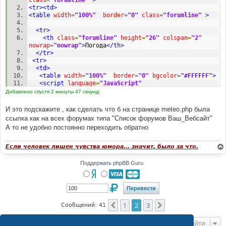
<tr><td>
<table
width
=
"100%"
border
=
"0"
class
=
"forumline"
>
<tr>
<th
class
=
"forumline"
height
=
"26"
colspan
=
"2"
nowrap
=
"nowrap"
>
Погода
</th>
</tr>
<tr>
<td>
<table
width
=
"100%"
border
=
"0"
bgcolor
=
"#FFFFFF"
>
<script
language
=
"JavaScript"
type
=
"text/javascript"
>
Добавлено спустя 2 минуты 47 секунд:
function
 writeWetter
(
i
){
   document
.
write
(
'<a 
И это подскажите , как сделать что б на странице meteo.php была
href="http://www2.gismeteo.ru/weather/towns/'
+
i
+
'.htm
ссылка как на всех форумах типа "Список форумов Ваш_Вебсайт"
" target="_wetter" >'
)
А то не удобно постоянно переходить обратно
   document
.
write
(
' <div align="center"><img alt="" 
src="http://informer.gismeteo.ru/'
+
i
+
'-6.GIF" 
border=0 width=100  height=100 hspace="10" 
Если человек лишен чувства юмора... значит, было за что.
vspace="10"></a></div>'
)
}
Поддержать phpBB Guru
Staedte
=
window
.
location
.
search 
   i
=
0
;
while
(
Staedte
.
indexOf
(
"&"
)!=-
1
){
if
(
i
%
5
==
0
)
 document
.
write
(
'<br>'
);
1
2
3
var
Stadt
=
Пред.
След.
Сообщений: 41
Staedte
.
substring
(
Staedte
.
indexOf
(
"="
)+
1
,
Staedte
.
inde
xOf
(
"&"
));
Перейти