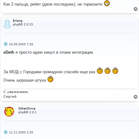
о
Как 2 пальца, ребят (двое последних), не тормозите
б
щ
е
н
и
Erlang
е
phpBB 2.0.15
С
24.09.2005 7:28
о
о
eDeth
я просто идею кинул в плане интеграции.
б
щ
е
н
и
За МОД с Городами громадное спасибо еще раз
е
Очень шорошая штука
С уважением,
Сергей
OtherDima
phpBB 2.0.1
С
11.11.2005 2:26
о