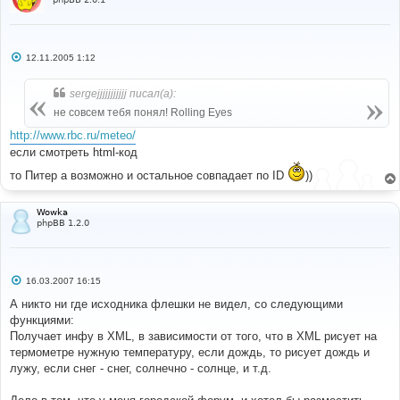
С
12.11.2005 1:12
о
о
б
sergejjjjjjjjjjj писал(а):
щ
е
не совсем тебя понял! Rolling Eyes
н
и
http://www.rbc.ru/meteo/
е
если смотреть html-код
то Питер а возможно и остальное совпадает по ID
))
Wowka
phpBB 1.2.0
С
16.03.2007 16:15
о
о
А никто ни где исходника флешки не видел, со следующими
б
функциями:
щ
е
Получает инфу в XML, в зависимости от того, что в XML рисует на
н
термометре нужную температуру, если дождь, то рисует дождь и
и
е
лужу, если снег - снег, солнечно - солнце, и т.д.