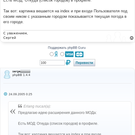
Есть МОД: Откуда (список городов) в профиле.
н
и
е
Так вот: картинка вешается на index и при входе Пользователя под
своим ником с указанным городом показывается текущая погода в
его городе.
С уважением,
Сергей
Поддержать phpBB Guru
sergejjjjjjjjjjj
phpBB 1.4.4
С
24.09.2005 0:25
о
о
б
Erlang писал(а):
щ
е
Предлагаю идею расширения данного МОДа:
н
и
е
Есть МОД: Откуда (список городов) в профиле.
Так вот: картинка вешается на index и при входе