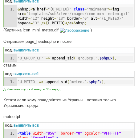
н
КОД:
ВЫДЕЛИТЬ ВСЁ
и
е
&
nbsp
;<
a href
=
"{U_METEO}"
class
=
"mainmenu"
><
img 
src
=
"templates/subSilver/images/icon_mini_meteo.gif"
width
=
"12"
 height
=
"13"
 border
=
"0"
 alt
=
"{L_METEO}"
hspace
=
"3"
/>{
L_METEO
}</
a
>&
nbsp
;
(Картинка icon_mini_meteo.gif
)
Открываем page_header.php и после
КОД:
ВЫДЕЛИТЬ ВСЁ
'U_GROUP_CP'
=>
 append_sid
(
'groupcp.'
.
$phpEx
),
ставим
КОД:
ВЫДЕЛИТЬ ВСЁ
'U_METEO'
=>
 append_sid
(
'meteo.'
.
$phpEx
),
Добавлено спустя 4 минуты 36 секунд:
Кстати если кому понадобится из Украины , оставил только
Украинские города
meteo.tpl
КОД:
ВЫДЕЛИТЬ ВСЁ
<table
width
=
"85%"
border
=
"0"
bgcolor
=
"#FFFFFF"
class
=
"forumline"
>