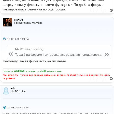
Дело в том, что у меня городской форум, и хотел бы разместить
вверху и внизу флешку с такими функциями. Тогда б на форуме
имитировалась реальная погода города.
Палыч
Former team member
С
16.03.2007 19:34
о
о
б
Wowka писал(а):
щ
е
Тогда б на форуме имитировалась реальная погода города.
н
и
По-моему, такая фигня есть на гисметео...
е
Не все то WINDOWS, что висит... phpBB только учусь.
ICQ, email, ЛС - только для
личных
сообщений. Вопросы по phpbb только на форумах. По найму
не работаю.
arhi
phpBB 1.4.4
С
16.03.2007 23:44
о
о