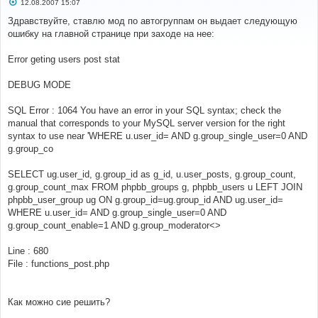
С
12.08.2007 15:07
о
о
Здравствуйте, ставлю мод по автогруппам он выдает следующую
б
ошибку на главной странице при заходе на нее:
щ
е
н
Error geting users post stat
и
е
DEBUG MODE
SQL Error : 1064 You have an error in your SQL syntax; check the
manual that corresponds to your MySQL server version for the right
syntax to use near 'WHERE u.user_id= AND g.group_single_user=0 AND
g.group_co
SELECT ug.user_id, g.group_id as g_id, u.user_posts, g.group_count,
g.group_count_max FROM phpbb_groups g, phpbb_users u LEFT JOIN
phpbb_user_group ug ON g.group_id=ug.group_id AND ug.user_id=
WHERE u.user_id= AND g.group_single_user=0 AND
g.group_count_enable=1 AND g.group_moderator<>
Line : 680
File : functions_post.php
Как можно сие решить?