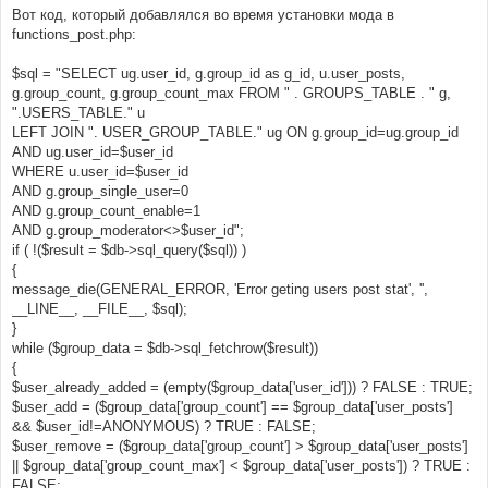
Вот код, который добавлялся во время установки мода в
functions_post.php:
$sql = "SELECT ug.user_id, g.group_id as g_id, u.user_posts,
g.group_count, g.group_count_max FROM " . GROUPS_TABLE . " g,
".USERS_TABLE." u
LEFT JOIN ". USER_GROUP_TABLE." ug ON g.group_id=ug.group_id
AND ug.user_id=$user_id
WHERE u.user_id=$user_id
AND g.group_single_user=0
AND g.group_count_enable=1
AND g.group_moderator<>$user_id";
if ( !($result = $db->sql_query($sql)) )
{
message_die(GENERAL_ERROR, 'Error geting users post stat', '',
__LINE__, __FILE__, $sql);
}
while ($group_data = $db->sql_fetchrow($result))
{
$user_already_added = (empty($group_data['user_id'])) ? FALSE : TRUE;
$user_add = ($group_data['group_count'] == $group_data['user_posts']
&& $user_id!=ANONYMOUS) ? TRUE : FALSE;
$user_remove = ($group_data['group_count'] > $group_data['user_posts']
|| $group_data['group_count_max'] < $group_data['user_posts']) ? TRUE :
FALSE;