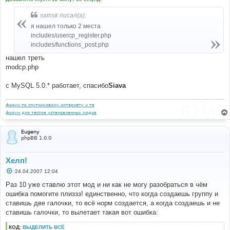
satnsk писал(а):
я нашел только 2 места
includes/usercp_register.php
includes/functions_post.php
нашел треть
modcp.php
с MySQL 5.0.* работает, спасибо
Siava
форум по спутниковому интернету и тв
форум для тестов установленных модов
Eugeny
phpBB 1.0.0
Хелп!
С
24.04.2007 12:04
о
о
Раз 10 уже ставлю этот мод и ни как не могу разобраться в чём
б
ошибка помогите плиззз! единственно, что когда создаешь группу и
щ
е
ставишь две галочки, то всё норм создается, а когда создаешь и не
н
ставишь галочки, то вылетает такая вот ошибка:
и
е
КОД:
ВЫДЕЛИТЬ ВСЁ