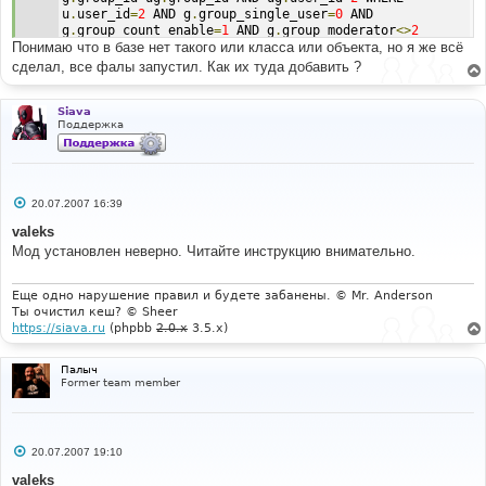
u
.
user_id
=
2
 AND g
.
group_single_user
=
0
 AND 
g
.
group_count_enable
=
1
 AND g
.
group_moderator
<>
2
Понимаю что в базе нет такого или класса или объекта, но я же всё
Line
:
456
сделал, все фалы запустил. Как их туда добавить ?
File
:
 functions_post
.
php
Siava
Поддержка
С
20.07.2007 16:39
о
о
valeks
б
Мод установлен неверно. Читайте инструкцию внимательно.
щ
е
н
и
Еще одно нарушение правил и будете забанены. © Mr. Anderson
е
Ты очистил кеш? © Sheer
https://siava.ru
(phpbb
2.0.x
3.5.x)
Палыч
Former team member
С
20.07.2007 19:10
о
о
valeks