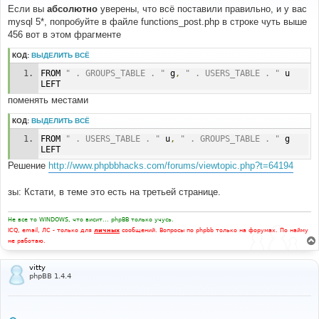
б
Если вы
абсолютно
уверены, что всё поставили правильно, и у вас
щ
е
mysql 5*, попробуйте в файле functions_post.php в строке чуть выше
н
456 вот в этом фрагменте
и
е
КОД:
ВЫДЕЛИТЬ ВСЁ
FROM 
" . GROUPS_TABLE . "
 g
,
" . USERS_TABLE . "
 u 
LEFT
поменять местами
КОД:
ВЫДЕЛИТЬ ВСЁ
FROM 
" . USERS_TABLE . "
 u
,
" . GROUPS_TABLE . "
 g 
LEFT
Решение
http://www.phpbbhacks.com/forums/viewtopic.php?t=64194
зы: Кстати, в теме это есть на третьей странице.
Не все то WINDOWS, что висит... phpBB только учусь.
ICQ, email, ЛС - только для
личных
сообщений. Вопросы по phpbb только на форумах. По найму
не работаю.
vitty
phpBB 1.4.4