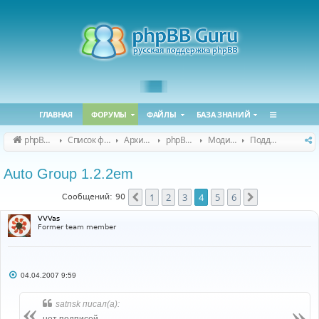
ГЛАВНАЯ
ФОРУМЫ
ФАЙЛЫ
БАЗА ЗНАНИЙ
phpBB Guru
Список форумов
Архивные форумы
phpBB 2.0.x (архив)
Модификация phpBB 2.0.x
Поддержка модов для phpBB 2.0.x
Auto Group 1.2.2em
1
2
3
4
5
6
Пред.
След.
Сообщений: 90
VVVas
Former team member
С
04.04.2007 9:59
о
о
б
satnsk писал(а):
щ
е