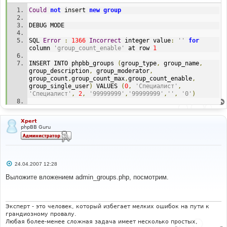
Could
not
 insert 
new
group
DEBUG MODE
SQL 
Error
:
1366
Incorrect
 integer value
:
''
for
column 
'group_count_enable'
 at row 
1
INSERT INTO phpbb_groups 
(
group_type
,
 group_name
,
group_description
,
 group_moderator
,
group_count
,
group_count_max
,
group_count_enable
,
group_single_user
)
 VALUES 
(
0
,
'Специалист'
,
'Специалист'
,
2
,
'99999999'
,
'99999999'
,
''
,
'0'
)
Line
:
401
File
:
 admin_groups
.
php
Xpert
phpBB Guru
С
24.04.2007 12:28
о
о
Выложите вложением admin_groups.php, посмотрим.
б
щ
е
н
и
Эксперт - это человек, который избегает мелких ошибок на пути к
е
грандиозному провалу.
Любая более-менее сложная задача имеет несколько простых,