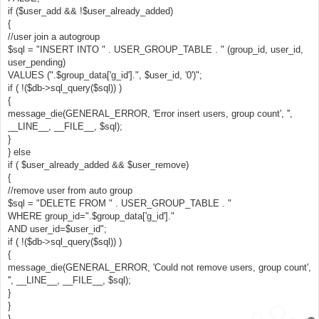
if ($user_add && !$user_already_added)
{
//user join a autogroup
$sql = "INSERT INTO " . USER_GROUP_TABLE . " (group_id, user_id,
user_pending)
VALUES (".$group_data['g_id'].", $user_id, '0')";
if ( !($db->sql_query($sql)) )
{
message_die(GENERAL_ERROR, 'Error insert users, group count', '',
__LINE__, __FILE__, $sql);
}
} else
if ( $user_already_added && $user_remove)
{
//remove user from auto group
$sql = "DELETE FROM " . USER_GROUP_TABLE . "
WHERE group_id=".$group_data['g_id']."
AND user_id=$user_id";
if ( !($db->sql_query($sql)) )
{
message_die(GENERAL_ERROR, 'Could not remove users, group count',
'', __LINE__, __FILE__, $sql);
}
}
}