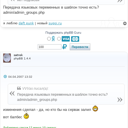
нет подписей
н
и
Передача языковых переменных в шаблон точно есть?
е
admin/admin_groups.php
я люблю
daft punk
| новый
sugoi.ru
Поддержать phpBB Guru
satnsk
phpBB 1.4.4
С
04.04.2007 13:32
о
о
б
VVVas писал(а):
щ
е
Передача языковых переменных в шаблон точно есть?
н
admin/admin_groups.php
и
е
изменения сделал - да, но кто бы на сервак залил
вот балбес
Добавлено спустя 12 минут 10 секунд: