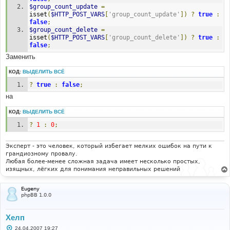
$group_count_update
=
isset
(
$HTTP_POST_VARS
[
'group_count_update'
])
?
true
:
false
;
$group_count_delete
=
isset
(
$HTTP_POST_VARS
[
'group_count_delete'
])
?
true
:
false
;
Заменить
КОД:
ВЫДЕЛИТЬ ВСЁ
?
true
:
false
;
на
КОД:
ВЫДЕЛИТЬ ВСЁ
?
1
:
0
;
Эксперт - это человек, который избегает мелких ошибок на пути к
грандиозному провалу.
Любая более-менее сложная задача имеет несколько простых,
изящных, лёгких для понимания неправильных решений
Eugeny
phpBB 1.0.0
Хелп
С
24.04.2007 19:27