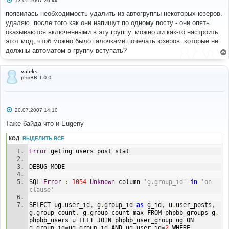
13.05.2007 20:44
о
о
появилась необходимость удалить из автогруппы некоторых юзеров.
б
удаляю. после того как они напишут по одному посту - они опять
щ
е
оказываются включенными в эту группу. можно ли как-то настроить
н
этот мод, чтоб можно было галочками почечать юзеров. которые не
и
е
должны автоматом в группу вступать?
valeks
phpBB 1.0.0
С
20.07.2007 14:10
о
о
Таже байда что и Eugeny
б
щ
КОД:
ВЫДЕЛИТЬ ВСЁ
е
н
Error
 geting users post stat
и
е
DEBUG MODE
SQL 
Error
:
1054
Unknown
 column 
'g.group_id'
in
'on 
clause'
SELECT ug
.
user_id
,
 g
.
group_id 
as
 g_id
,
 u
.
user_posts
,
g
.
group_count
,
 g
.
group_count_max FROM phpbb_groups g
,
phpbb_users u LEFT JOIN phpbb_user_group ug ON 
g
.
group_id
=
ug
.
group_id AND ug
.
user_id
=
2
 WHERE 