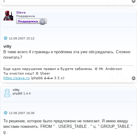
Siava
Поддержка
С
12.08.2007 15:12
о
о
vitty
б
В теме всего 4 страницы и проблема эта уже обсуждалась. Сложно
щ
е
почитать?
н
и
е
Еще одно нарушение правил и будете забанены. © Mr. Anderson
Ты очистил кеш? © Sheer
https://siava.ru
(phpbb
2.0.x
3.5.x)
vitty
phpBB 1.4.4
С
12.08.2007 16:36
о
о
То решение, которое было предложено не помогает. Я имею ввиду
б
местами поменять: FROM " . USERS_TABLE . " u, ".GROUP_TABLE."
щ
е
g .
н