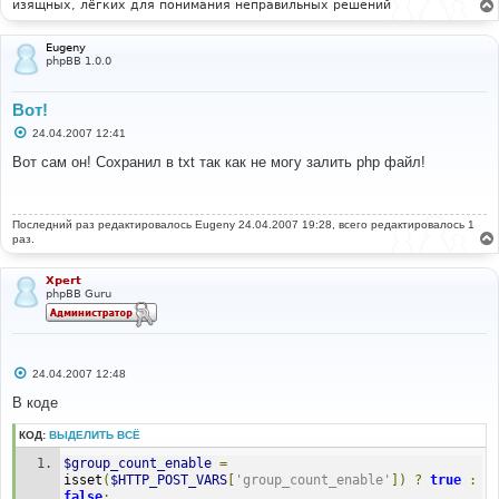
изящных, лёгких для понимания неправильных решений
Eugeny
phpBB 1.0.0
Вот!
С
24.04.2007 12:41
о
о
Вот сам он! Сохранил в txt так как не могу залить php файл!
б
щ
е
н
Последний раз редактировалось
и
Eugeny
24.04.2007 19:28, всего редактировалось 1
е
раз.
Xpert
phpBB Guru
С
24.04.2007 12:48
о
о
В коде
б
щ
КОД:
ВЫДЕЛИТЬ ВСЁ
е
н
$group_count_enable
=
и
е
isset
(
$HTTP_POST_VARS
[
'group_count_enable'
])
?
true
:
false
;