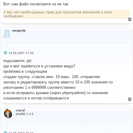
Вот сам файл посмотрите че не так
У вас нет необходимых прав для просмотра вложений в этом
сообщении.
sergeyde
С
13.05.2007 17:43
о
о
подскажите, plz
б
где я мог ошибиться в установке мода?
щ
е
проблема в следующем:
н
создаю группу, ставлю мин. 10 макс. 100, отправляю.
и
е
захожу в редактировать группу вместо 10 и 100 значения по
умолчанию 1 и 9999999 соответственно
а если исправить руками (через phpmyadmin) то значения
сохраняются и потом отображаются
cianid
phpBB 1.4.3
С