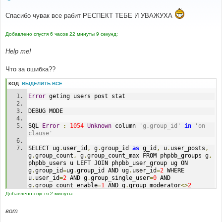
о
о
Спасибо чувак все рабит РЕСПЕКТ ТЕБЕ И УВАЖУХА
б
щ
е
н
Добавлено спустя 6 часов 22 минуты 9 секунд:
и
е
Help me!
Что за ошибка??
КОД:
ВЫДЕЛИТЬ ВСЁ
Error
 geting users post stat
DEBUG MODE
SQL 
Error
:
1054
Unknown
 column 
'g.group_id'
in
'on 
clause'
SELECT ug
.
user_id
,
 g
.
group_id 
as
 g_id
,
 u
.
user_posts
,
g
.
group_count
,
 g
.
group_count_max FROM phpbb_groups g
,
phpbb_users u LEFT JOIN phpbb_user_group ug ON 
g
.
group_id
=
ug
.
group_id AND ug
.
user_id
=
2
 WHERE 
u
.
user_id
=
2
 AND g
.
group_single_user
=
0
 AND 
g
.
group_count_enable
=
1
 AND g
.
group_moderator
<>
2
Добавлено спустя 2 минуты:
Line
:
456
File
:
 functions_post
.
php 
вот