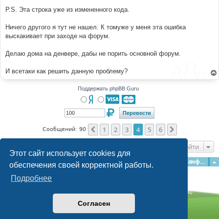
и
е
P.S. Эта строка уже из измененного кода.
Ничего другого я тут не нашел. К томуже у меня эта ошибка
выскакивает при заходе на форум.
Делаю дома на денвере, дабы не порить основной форум.
И всетаки как решить данную проблему?
Поддержать phpBB Guru
1
2
3
4
5
6
Пред.
След.
Сообщений: 90
Перейти
Этот сайт использует cookies для
Главная
Форумы
Наша команда
О команде
Конфиденциальность
обеспечения своей корректной работы.
Подробнее
Time: 0.180s
| Peak Memory Usage: 3.08 МБ | GZIP: Off |
Queries: 40
© phpBB Guru, 2004—2026
Согласен
Powered by
phpBB
Style by
Artodia