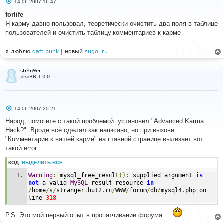
С
14.06.2007 16:47
о
о
forlife
б
Я карму давно пользовал, теоретически очистить два поля в таблице
щ
е
пользователей и очистить таблицу комментариев к карме
н
и
е
я люблю
daft punk
| новый
sugoi.ru
str4n9er
phpBB 1.0.0
С
14.06.2007 20:21
о
о
Народ, помогите с такой проблемой: установил "Advanced Karma
б
Hack?". Вроде всё сделал как написано, но при вызове
щ
е
"Комментарии к вашей карме" на главной странице вылезает вот
н
такой error:
и
е
КОД:
ВЫДЕЛИТЬ ВСЁ
Warning
:
 mysql_free_result
():
 supplied argument 
is
not
 a valid 
MySQL
 result resource 
in
/
home
/
s
/
stranger
.
hut2
.
ru
/
WWW
/
forum
/
db
/
mysql4
.
php on 
line 
318
P.S. Это мой первый опыт в пропатчивании форума...