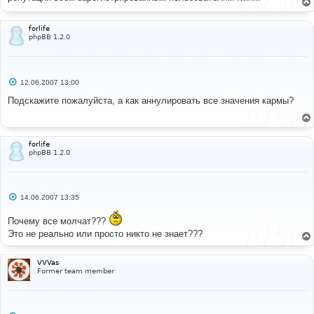
е
н
и
forlife
е
phpBB 1.2.0
С
12.06.2007 13:00
о
о
Подскажите пожалуйста, а как аннулировать все значения кармы?
б
щ
е
н
и
forlife
е
phpBB 1.2.0
С
14.06.2007 13:35
о
о
Почему все молчат???
б
щ
Это не реально или просто никто не знает???
е
н
и
VVVas
е
Former team member