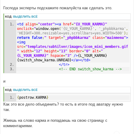
Господа эксперты подскажите пожалуйста как сделать это.
КОД:
ВЫДЕЛИТЬ ВСЁ
<td
align
=
"center"
><a
href
=
"{U_YOUR_KARMA}"
onclick
=
"
window
.
open
(
'{U_YOUR_KARMA}'
,
'_phpbbkarma'
,
'HEIGHT=300,resizable=yes,scrollbars=yes,WIDTH=500'
);
return
false
;
"
target
=
"_phpbbkarma"
class
=
"mainmenu"
>
<img
src
=
"templates/subSilver/images/icon_mini_members.gif
"
width
=
"12"
height
=
"13"
border
=
"0"
alt
=
"
{L_YOUR_KARMA}"
hspace
=
"3"
/>
{L_YOUR_KARMA}
{switch_show_karma.UNREAD}
</a></td>
</tr>
<!-- END switch_show_karma -->
и
КОД:
ВЫДЕЛИТЬ ВСЁ
{
postrow
.
KARMA
}
Как это все дело объединить? то есть в итоге под аватару нужно
так.
Жмешь на слово карма и попадаешь на свою страницу с
комментариями.