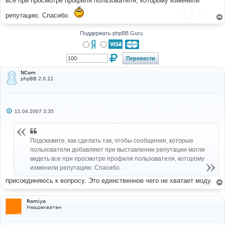
все при просмотре профиля пользователя, которому изменили
н
и
репутацию. Спасибо.
е
Поддержать phpBB Guru
NCom
phpBB 2.0.11
С
11.04.2007 3:35
о
о
б
щ
Подскажите, как сделать так, чтобы сообщения, которые
е
н
пользователи добавляют при выставлении репутации могли
и
видеть все при просмотре профиля пользователя, которому
е
изменили репутацию. Спасибо.
присоединяюсь к вопросу. Это единственное чего не хватает моду.
Romiyo
Неадекватен