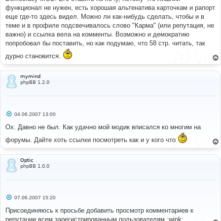
н
функционал не нужен, есть хорошая альтенатива карточкам и рапорт
и
е
еще где-то здесь видел. Можно ли как-нибудь сделать, чтобы и в
теме и в профиле подсвечивалось слово "Карма" (или репутация, не
важно) и ссылка вела на комменты. Возможно и демократию
попробовал бы поставить, но как подумаю, что 58 стр. читать, так
дурно становится.
mymind
phpBB 1.2.0
С
04.06.2007 13:00
о
о
Ох. Давно не был. Как удачно мой модик вписался ко многим на
б
щ
форумы. Дайте хоть ссылки посмотреть как и у кого что
е
н
и
Optic
е
phpBB 1.0.0
С
07.06.2007 15:20
о
о
Присоединяюсь к просьбе добавить просмотр комментариев к
б
репутации всем зарегистрированным пользователям :wink:
щ