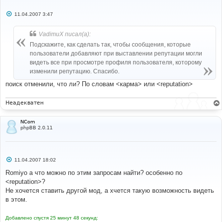
С
11.04.2007 3:47
о
о
б
VadimuX писал(а):
щ
е
Подскажите, как сделать так, чтобы сообщения, которые
н
пользователи добавляют при выставлении репутации могли
и
е
видеть все при просмотре профиля пользователя, которому
изменили репутацию. Спасибо.
поиск отменили, что ли? По словам <карма> или <reputation>
Неадекватен
NCom
phpBB 2.0.11
С
11.04.2007 18:02
о
о
Romiyo а что можно по этим запросам найти? особенно по
б
<reputation>?
щ
е
Не хочется ставить другой мод, а хчется такую возможность видеть
н
в этом.
и
е
Добавлено спустя 25 минут 48 секунд: