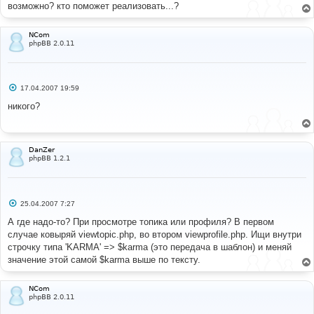
возможно? кто поможет реализовать...?
NCom
phpBB 2.0.11
С
17.04.2007 19:59
о
о
никого?
б
щ
е
н
и
DanZer
е
phpBB 1.2.1
С
25.04.2007 7:27
о
о
А где надо-то? При просмотре топика или профиля? В первом
б
случае ковыряй viewtopic.php, во втором viewprofile.php. Ищи внутри
щ
е
строчку типа 'KARMA' => $karma (это передача в шаблон) и меняй
н
значение этой самой $karma выше по тексту.
и
е
NCom
phpBB 2.0.11