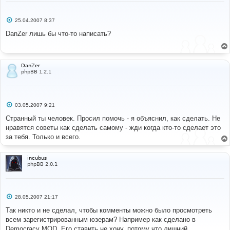
С
25.04.2007 8:37
о
о
DanZer лишь бы что-то написать?
б
щ
е
н
и
DanZer
е
phpBB 1.2.1
С
03.05.2007 9:21
о
о
Странный ты человек. Просил помочь - я объяснил, как сделать. Не
б
нравятся советы как сделать самому - жди когда кто-то сделает это
щ
е
за тебя. Только и всего.
н
и
е
incubus
phpBB 2.0.1
С
28.05.2007 21:17
о
о
Так никто и не сделал, чтобы комменты можно было просмотреть
б
всем зарегистрированным юзерам? Например как сделано в
щ
е
Democracy MOD. Его ставить не хочу, потому что лишний