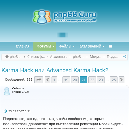
ГЛАВНАЯ
ФОРУМЫ
ФАЙЛЫ
БАЗА ЗНАНИЙ
phpBB Guru
Список форумов
Архивные форумы
phpBB 2.0.x (архив)
Модификация phpBB 2.0.x
Поддержка модов для phpBB 2.0.x
Karma Hack или Advanced Karma Hack?
Страница
21
из
25
1
19
20
21
22
23
25
Пред.
Сл
Сообщений: 365
…
…
VadimuX
phpBB 1.0.0
С
23.03.2007 0:31
о
о
Подскажите, как сделать так, чтобы сообщения, которые
б
пользователи добавляют при выставлении репутации могли видеть
щ
е