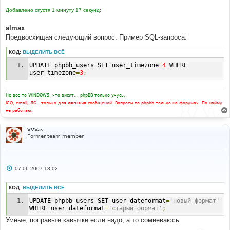
Добавлено спустя 1 минуту 17 секунд:
almax
Предвосхищая следующий вопрос. Пример SQL-запроса:
КОД:
ВЫДЕЛИТЬ ВСЁ
UPDATE phpbb_users SET user_timezone
=
4
 WHERE 
user_timezone
=
3
;
Не все то WINDOWS, что висит... phpBB только учусь.
ICQ, email, ЛС - только для
личных
сообщений. Вопросы по phpbb только на форумах. По найму
не работаю.
VVVas
Former team member
С
07.06.2007 13:02
о
о
б
КОД:
ВЫДЕЛИТЬ ВСЁ
щ
е
UPDATE phpbb_users SET user_dateformat
=
'новый_формат'
н
WHERE user_dateformat
=
'старый формат'
;
и
е
Умные, поправьте кавычки если надо, а то сомневаюсь.