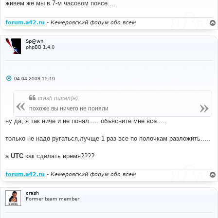
живем же мы в 7-м часовом поясе....
щ
е
н
и
forum.a42.ru
-
Кемеровский форум обо всем
е
Sp@wn
phpBB 1.4.0
С
04.04.2008 15:19
о
о
б
crash писал(а):
щ
е
похоже вы ничего не поняли
н
и
ну да, я так ниче и не понял..... объясните мне все.....
е
только не надо ругаться,лучще 1 раз все по полочкам разложить.....
а
UTC
как сделать время????
forum.a42.ru
-
Кемеровский форум обо всем
crash
Former team member