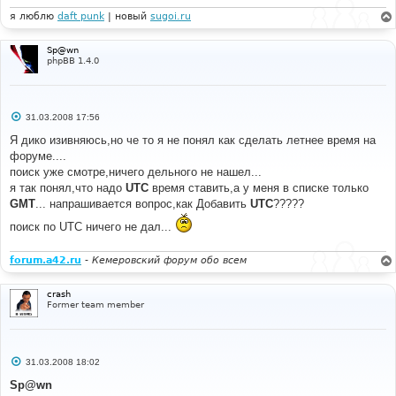
я люблю
daft punk
| новый
sugoi.ru
Sp@wn
phpBB 1.4.0
С
31.03.2008 17:56
о
о
Я дико изивняюсь,но че то я не понял как сделать летнее время на
б
форуме....
щ
е
поиск уже смотре,ничего дельного не нашел...
н
я так понял,что надо
UTC
время ставить,а у меня в списке только
и
е
GMT
... напрашивается вопрос,как Добавить
UTC
?????
поиск по UTC ничего не дал...
forum.a42.ru
-
Кемеровский форум обо всем
crash
Former team member
С
31.03.2008 18:02
о
о
Sp@wn
б