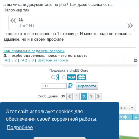
б
а вы читали документацю по php? Там даже ссылка есть.
щ
е
Напрмиер так
н
и
е
d.m.Y H:i
, только это все описано на 1 странице. И менять надо не только в
админке, но и в своем профиле
Как правильно задавать вопросы
Для особо одаренных: поиск - это есть круто.
FAQ v.2
|
FAQ v.3
|
Шаблон запроса
Поддержать phpBB Guru
1
2
3
Пред.
След.
Сообщений: 39
Перейти
Этот сайт использует cookies для
Главная
Форумы
Наша команда
О команде
Конфиденциальность
обеспечения своей корректной работы.
Подробнее
Time: 0.164s
| Peak Memory Usage: 3.1 МБ | GZIP: Off |
Queries: 40