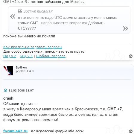
GMT+4 как бы летняя таймзоня для Москвы.
щ
е
н
Sp@wn писал(а):
и
е
я так понял,что надо UTC время ставить,а у меня в списке
только GMT... напрашивается вопрос,как Добавить
UTC?????
похоже вы ничего не поняли
Как правильно задавать вопросы
Для особо одаренных: поиск - это есть круто.
FAQ v.2
|
FAQ v.3
|
Шаблон запроса
Sp@wn
phpBB 1.4.0
С
31.03.2008 18:07
о
о
crash
б
Объясните,плиз....
щ
е
я живу в Кемерово,у меня время как в Красноярске, т.е.
GMT +7
,
н
когда было зимнее время,все было ок, а сейчас на час отстает
и
е
форум от реального времени!
forum.a42.ru
-
Кемеровский форум обо всем