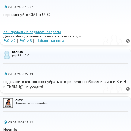
С
04.04.2008 16:27
о
о
переименуйте GMT в UTC
б
щ
е
н
и
Как правильно задавать вопросы
е
Для особо одаренных: поиск - это есть круто.
FAQ v.2
|
FAQ v.3
|
Шаблон запроса
Nasrula
phpBB 1.2.0
С
04.04.2008 22:43
о
о
подскажите как наконец убрать эти pm am(( пробовал и а и с и В и Н
б
и ЁКЛМН))) не уходит!!!
щ
е
н
и
crash
е
Former team member
С
05.04.2008 11:13
о
о
Nasrula