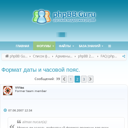
ГЛАВНАЯ
ФОРУМЫ
ФАЙЛЫ
БАЗА ЗНАНИЙ
phpBB Guru
Список форумов
Архивные форумы
phpBB 2.0.x (архив)
FAQ (phpBB 2.0.x)
Формат даты и часовой пояс.
1
2
3
Пред.
След.
Сообщений: 39
VVVas
Former team member
С
07.06.2007 12:34
о
о
б
almax писал(а):
щ
е