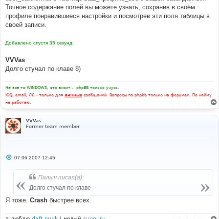
Точное содержание полей вы можете узнать, сохранив в своём
профиле понравившиеся настройки и посмотрев эти поля таблицы в
своей записи.
Добавлено спустя 35 секунд:
VVVas
Долго стучал по клаве 8)
Не все то WINDOWS, что висит... phpBB только учусь.
ICQ, email, ЛС - только для
личных
сообщений. Вопросы по phpbb только на форумах. По найму
не работаю.
VVVas
Former team member
С
07.06.2007 12:45
о
о
б
Палыч писал(а):
щ
е
Долго стучал по клаве
н
и
Я тоже.
Crash
быстрее всех.
е
я люблю
daft punk
| новый
sugoi.ru