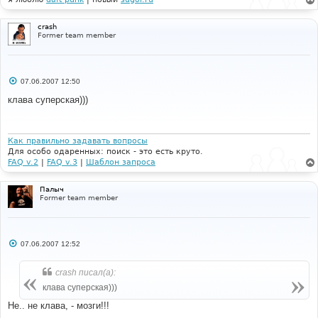
crash
Former team member
С
07.06.2007 12:50
о
о
клава суперская)))
б
щ
е
н
и
Как правильно задавать вопросы
е
Для особо одаренных: поиск - это есть круто.
FAQ v.2
|
FAQ v.3
|
Шаблон запроса
Палыч
Former team member
С
07.06.2007 12:52
о
о
б
crash писал(а):
щ
е
клава суперская)))
н
и
Не.. не клава, - мозги!!!
е