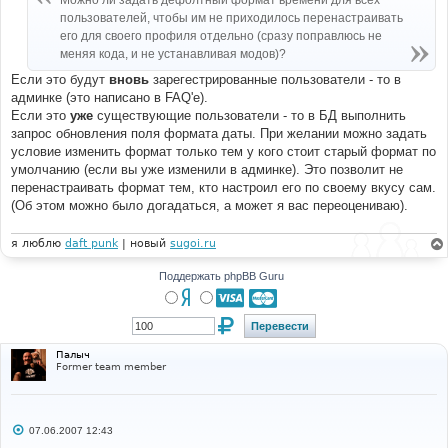
Можно ли задать дефолтный формат времени для всех
н
пользователей, чтобы им не приходилось перенастраивать
и
е
его для своего профиля отдельно (сразу поправлюсь не
меняя кода, и не устанавливая модов)?
Если это будут
вновь
зарегестрированные пользователи - то в
админке (это написано в FAQ'е).
Если это
уже
существующие пользователи - то в БД выполнить
запрос обновления поля формата даты. При желании можно задать
условие изменить формат только тем у кого стоит старый формат по
умолчанию (если вы уже изменили в админке). Это позволит не
перенастраивать формат тем, кто настроил его по своему вкусу сам.
(Об этом можно было догадаться, а может я вас переоцениваю).
я люблю
daft punk
| новый
sugoi.ru
Поддержать phpBB Guru
Палыч
Former team member
С
07.06.2007 12:43
о