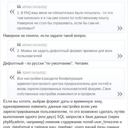
о
б
almax писал(а):
щ
е
1. В FAQ ваш меня не обязательно было посылать - то что
н
там написано я и так уже понял по собственному опыту.
и
е
Наверное не стал бы спрашивать, если бы сам не
пробовал?
Наверное не поняли, если задали такой вопрос.
almax писал(а):
2. Можно ли задать дефолтный формат времени для всех
пользователей
Дефолтный - по русски "по умолчанию". Читаем:
Xpert писал(а):
Все настройки в разделе Конфигурация
администраторского центра предназначены для гостей и
вновь зарегистрированных пользователей форума. Свои
собственные настройки изменяются в профиле.
Если вы хотите, выбрав формат даты и временную зону,
единовременно изменить данные настройки всем уже
зарегистрированным пользователям, то это возможно сделать путём
выполнения одного (или двух) SQL запросов к базе данных (через
phpMуadmin, например) изменив содержание полей user_timezone и
user_dateformat в таблице ваш_префикс_users вашей базы данных.