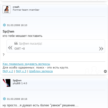
crash
Former team member
С
31.03.2008 18:10
о
о
Sp@wn
б
кто тебе мешает поставить
щ
е
н
Sp@wn писал(а):
и
е
GMT +8
?
Как правильно задавать вопросы
Для особо одаренных: поиск - это есть круто.
FAQ v.2
|
FAQ v.3
|
Шаблон запроса
Sp@wn
phpBB 1.4.0
С
31.03.2008 18:16
о
о
ну просто...я думал есть более
"умное"
решение....
б