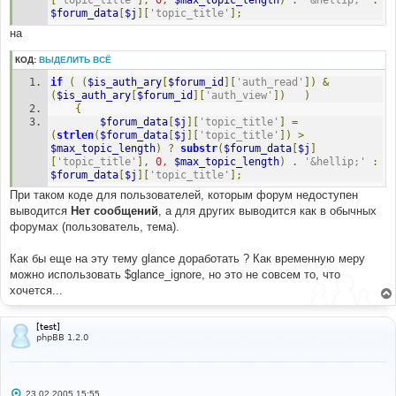
[
'topic_title'
],
0
,
$max_topic_length
)
.
'&hellip;'
:
$forum_data
[
$j
][
'topic_title'
];
на
КОД:
ВЫДЕЛИТЬ ВСЁ
if
(
(
$is_auth_ary
[
$forum_id
][
'auth_read'
])
&
(
$is_auth_ary
[
$forum_id
][
'auth_view'
])
)
{
$forum_data
[
$j
][
'topic_title'
]
=
(
strlen
(
$forum_data
[
$j
][
'topic_title'
])
>
$max_topic_length
)
?
substr
(
$forum_data
[
$j
]
[
'topic_title'
],
0
,
$max_topic_length
)
.
'&hellip;'
:
$forum_data
[
$j
][
'topic_title'
];
При таком коде для пользователей, которым форум недоступен
выводится
Нет сообщений
, а для других выводится как в обычных
форумах (пользователь, тема).
Как бы еще на эту тему glance доработать ? Как временную меру
можно использовать $glance_ignore, но это не совсем то, что
хочется...
[test]
phpBB 1.2.0
С
23.02.2005 15:55