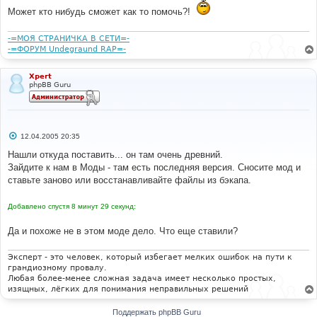
Может кто нибудь сможет как то помочь?!
-=МОЯ СТРАНИЧКА В СЕТИ=-
-=ФОРУМ Undegraund RAP=-
Xpert
phpBB Guru
С
12.04.2005 20:35
о
о
Нашли откуда поставить... он там очень древний.
б
Зайдите к нам в Моды - там есть последняя версия. Сносите мод и
щ
е
ставьте заново или восстанавливайте файлы из бэкапа.
н
и
е
Добавлено спустя 8 минут 29 секунд:
Да и похоже не в этом моде дело. Что еще ставили?
Эксперт - это человек, который избегает мелких ошибок на пути к
грандиозному провалу.
Любая более-менее сложная задача имеет несколько простых,
изящных, лёгких для понимания неправильных решений
Поддержать phpBB Guru