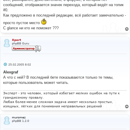
б
сообщений, отображается значек перехода, который ведёт на топик
щ
е
#0.
н
Как предложено в последней редакции, всё работает замечательно -
и
е
просто пустое место
С glance ни кто не поможет ???
Xpert
phpBB Guru
С
25.02.2005 8:02
о
о
Alexgraf
б
А что с ней? В последней бете показываются только те темы,
щ
е
которые пользователь может читать.
н
и
е
Эксперт - это человек, который избегает мелких ошибок на пути к
грандиозному провалу.
Любая более-менее сложная задача имеет несколько простых,
изящных, лёгких для понимания неправильных решений
muromez
phpBB 1.2.0