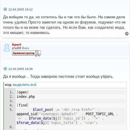
С
12.04.2005 19:12
о
о
Да вобщем то да, но хотелось бы и так что бы было. На самом деле
б
очень удобно.Просто заметил на одном из форумов, подумал что не
щ
е
плохо бы и на моем так сделать. Но если Вам, как создателю мода,
н
это мешает, то извиняюсь.
и
е
Xpert
phpBB Guru
С
12.04.2005 19:38
о
о
Да я вообще... Тогда наверное листочек стоит вообще убрать.
б
щ
КОД:
ВЫДЕЛИТЬ ВСЁ
е
н
[
open
]
и
е
index
.
php
[
find
]
$last_post
.=
'<br /><a href="'
.
append_sid
(
"viewtopic.$phpEx?"
.
 POST_TOPIC_URL 
.
'='
.
$forum_data
[
$j
][
'topic_id'
])
.
'">'
.
$forum_data
[
$j
][
'topic_title'
]
.
'</a>'
;