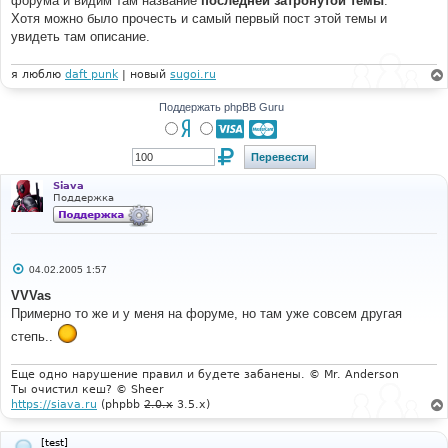
форума и видим там название
последней затронутой темы
.
н
Хотя можно было прочесть и самый первый пост этой темы и
и
е
увидеть там описание.
я люблю
daft punk
| новый
sugoi.ru
Поддержать phpBB Guru
Siava
Поддержка
С
04.02.2005 1:57
о
о
VVVas
б
Примерно то же и у меня на форуме, но там уже совсем другая
щ
е
степь..
н
и
е
Еще одно нарушение правил и будете забанены. © Mr. Anderson
Ты очистил кеш? © Sheer
https://siava.ru
(phpbb
2.0.x
3.5.x)
[test]