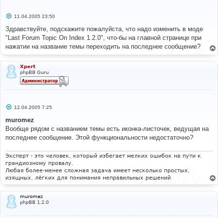
С
11.04.2005 23:50
о
о
Здравствуйте, подскажите пожалуйста, что надо изменить в моде
б
"Last Forum Topic On Index 1.2.0", что-бы на главной странице при
щ
е
нажатии на название темы переходить на последнее сообщение?
н
и
е
Xpert
phpBB Guru
С
12.04.2005 7:25
о
о
muromez
б
Вообще рядом с названием темы есть иконка-листочек, ведущая на
щ
е
последнее сообщение. Этой функциональности недостаточно?
н
и
е
Эксперт - это человек, который избегает мелких ошибок на пути к
грандиозному провалу.
Любая более-менее сложная задача имеет несколько простых,
изящных, лёгких для понимания неправильных решений
muromez
phpBB 1.2.0