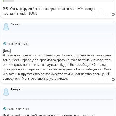
P.S. Отцы форума ! а нельзя для textarea name='message' ,
поставить width:100%
Alexgraf
С
23.02.2005 17:33
о
о
[test]
б
Что то я не понял про что речь идет. Если в форуме есть хоть одна
щ
е
тема и есть права для просмотра форума, то эта тема и выводится,
н
если в форуме нет тем, то, думаю, будет
Нет сообщений
. Если
и
е
прав для просмотра нет, то так же выводится
Нет сообщений
. Хотя
и в том и в другом случае количество тем и количество сообщений
выводится. Меня это вполне устраивает.
Alexgraf
С
24.02.2005 23:01
о
о
Всё, разобрался, действительно, в форуме, в котором нет