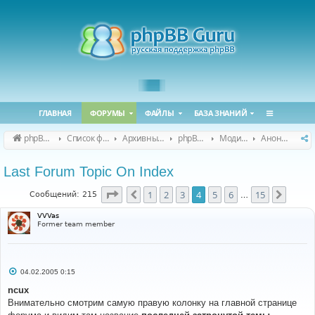
ГЛАВНАЯ
ФОРУМЫ
ФАЙЛЫ
БАЗА ЗНАНИЙ
phpBB Guru
Список форумов
Архивные форумы
phpBB 2.0.x (архив)
Модификация phpBB 2.0.x
Анонсы и поддержка модов для phpBB 2.0.x
Last Forum Topic On Index
Страница
4
из
15
1
2
3
4
5
6
15
Пред.
След.
Сообщений: 215
…
VVVas
Former team member
С
04.02.2005 0:15
о
о
ncux
б
Внимательно смотрим самую правую колонку на главной странице
щ
е