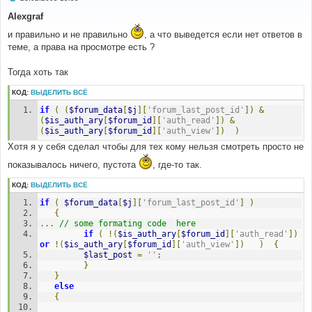
о
о
Alexgraf
б
щ
и правильно и не правильно
, а что выведется если нет ответов в
е
теме, а права на просмотре есть ?
н
и
е
Тогда хоть так
КОД:
ВЫДЕЛИТЬ ВСЁ
if
(
(
$forum_data
[
$j
][
'forum_last_post_id'
])
&
(
$is_auth_ary
[
$forum_id
][
'auth_read'
])
&
(
$is_auth_ary
[
$forum_id
][
'auth_view'
])
)
Хотя я у себя сделал чтобы для тех кому нельзя смотреть просто не
показывалось ничего, пустота
, где-то так.
КОД:
ВЫДЕЛИТЬ ВСЁ
if
(
$forum_data
[
$j
][
'forum_last_post_id'
]
)
{
...
// some formating code  here
if
(
!(
$is_auth_ary
[
$forum_id
][
'auth_read'
])
or
!(
$is_auth_ary
[
$forum_id
][
'auth_view'
])
)
{
$last_post
=
''
;
}
}
else
{