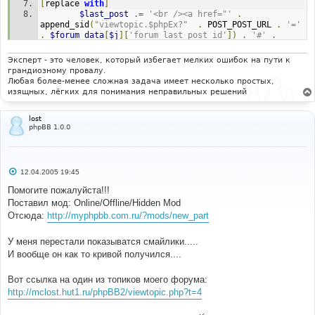
[
replace 
with
]
$last_post
.=
'<br /><a href="'
.
append_sid
(
"viewtopic.$phpEx?"
.
 POST_POST_URL 
.
'='
.
$forum_data
[
$j
][
'forum_last_post_id'
])
.
'#'
.
$forum_data
[
$j
][
'forum_last_post_id'
]
.
'">'
.
$forum_data
[
$j
][
'topic_title'
]
.
'</a>'
;
Эксперт - это человек, который избегает мелких ошибок на пути к
грандиозному провалу.
Любая более-менее сложная задача имеет несколько простых,
изящных, лёгких для понимания неправильных решений
lost
phpBB 1.0.0
С
12.04.2005 19:45
о
о
Помогите пожалуйста!!!
б
Поставил мод: Online/Offline/Hidden Mod
щ
е
Отсюда:
http://myphpbb.com.ru/?mods/new_part
н
и
е
У меня перестали показыватся смайлики.....
И вообще он как то кривой получился....
Вот ссылка на один из топиков моего форума:
http://mclost.hut1.ru/phpBB2/viewtopic.php?t=4