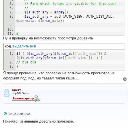
// Find which forums are visible for this user
//
$is_auth_ary
=
array
();
$is_auth_ary
=
 auth
(
AUTH_VIEW
,
 AUTH_LIST_ALL
,
$userdata
,
$forum_data
);
#
Ну и проверку на возможность просмотра добавить
#-----[ REPLACE WITH ]-------------------------------
---------
#
КОД:
ВЫДЕЛИТЬ ВСЁ
//
if
(
(
$is_auth_ary
[
$forum_id
][
'auth_read'
])
&
// Find which forums are visible for this user
(
$is_auth_ary
[
$forum_id
][
'auth_view'
])
)
{
//
// bla bla
$is_auth_ary
=
array
();
}
$is_auth_ary
=
 auth
(
AUTH_ALL
,
 AUTH_LIST_ALL
,
$userdata
,
$forum_data
);
Я прощу прощения, что проверку на возможность просмотра не
оформил под мод, но таааам такая каша ...
Xpert
phpBB Guru
С
19.02.2005 8:46
о
о
Принято, изменение довольно полезное.
б
щ