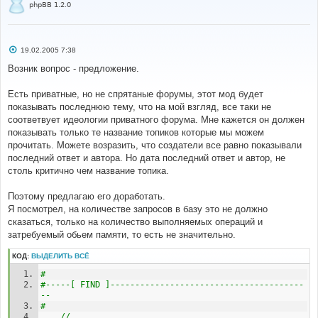
phpBB 1.2.0
С
19.02.2005 7:38
о
о
Возник вопрос - предложение.
б
щ
е
Есть приватные, но не спрятаные форумы, этот мод будет
н
показывать последнюю тему, что на мой взгляд, все таки не
и
е
соответвует идеологии приватного форума. Мне кажется он должен
показывать только те название топиков которые мы можем
прочитать. Можете возразить, что создатели все равно показывали
последний ответ и автора. Но дата последний ответ и автор, не
столь критично чем название топика.
Поэтому предлагаю его доработать.
Я посмотрел, на количестве запросов в базу это не должно
сказаться, только на количество выполняемых операций и
затребуемый обьем памяти, то есть не значительно.
КОД:
ВЫДЕЛИТЬ ВСЁ
#
#-----[ FIND ]---------------------------------------
--
#
//