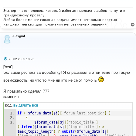
е
н
и
Эксперт - это человек, который избегает мелких ошибок на пути к
е
грандиозному провалу.
Любая более-менее сложная задача имеет несколько простых,
изящных, лёгких для понимания неправильных решений
Alexgraf
С
23.02.2005 13:25
о
о
[test]
б
Большой респект за доработку! Я спрашивал в этой теме про такую
щ
е
возможность, но что то мне ни кто не смог помочь
н
и
е
Я правильно сделал ???
заменил
КОД:
ВЫДЕЛИТЬ ВСЁ
if
(
$forum_data
[
$j
][
'forum_last_post_id'
]
)
{
$forum_data
[
$j
][
'topic_title'
]
=
(
strlen
(
$forum_data
[
$j
][
'topic_title'
])
>
$max_topic_length
)
?
substr
(
$forum_data
[
$j
]