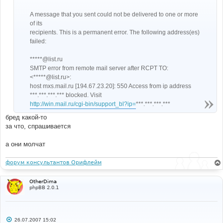
A message that you sent could not be delivered to one or more
of its
recipients. This is a permanent error. The following address(es)
failed:
*****@list.ru
SMTP error from remote mail server after RCPT TO:
<*****@list.ru>:
host mxs.mail.ru [194.67.23.20]: 550 Access from ip address
***.***.***.*** blocked. Visit
http://win.mail.ru/cgi-bin/support_bl?ip=
***.***.***.***
бред какой-то
за что, спрашивается
а они молчат
форум консультантов Орифлейм
OtherDima
phpBB 2.0.1
С
26.07.2007 15:02