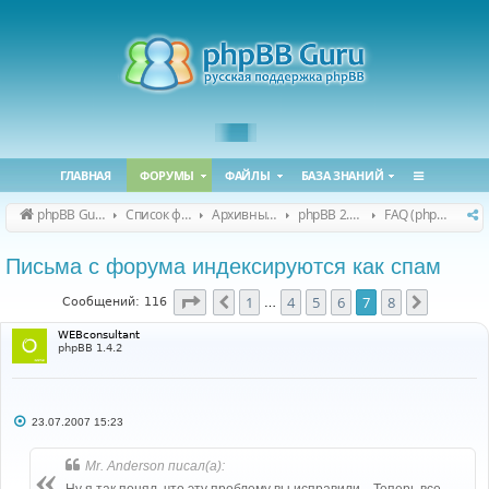
ГЛАВНАЯ
ФОРУМЫ
ФАЙЛЫ
БАЗА ЗНАНИЙ
phpBB Guru
Список форумов
Архивные форумы
phpBB 2.0.x (архив)
FAQ (phpBB 2.0.x)
Письма с форума индексируются как спам
Страница
7
из
8
1
4
5
6
7
8
Пред.
След.
Сообщений: 116
…
WEBconsultant
phpBB 1.4.2
С
23.07.2007 15:23
о
о
б
Mr. Anderson писал(а):
щ
е