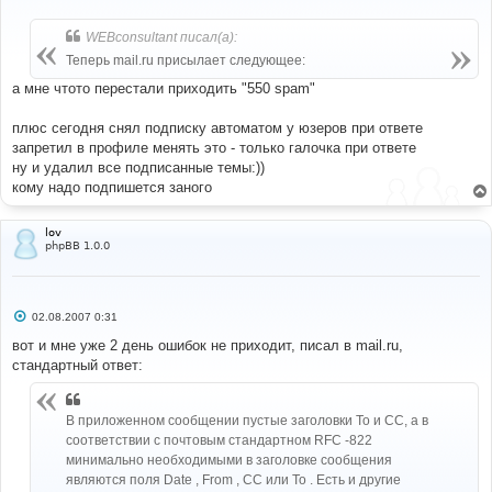
о
о
б
WEBconsultant писал(а):
щ
е
Теперь mail.ru присылает следующее:
н
и
а мне чтото перестали приходить "550 spam"
е
плюс сегодня снял подписку автоматом у юзеров при ответе
запретил в профиле менять это - только галочка при ответе
ну и удалил все подписанные темы:))
кому надо подпишется заного
lov
phpBB 1.0.0
С
02.08.2007 0:31
о
о
вот и мне уже 2 день ошибок не приходит, писал в mail.ru,
б
стандартный ответ:
щ
е
н
и
В приложенном сообщении пустые заголовки To и СС, а в
е
соответствии с почтовым стандартном RFC -822
минимально необходимыми в заголовке сообщения
являются поля Date , From , CC или To . Есть и другие