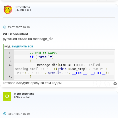
OtherDima
phpBB 2.0.1
С
23.07.2007 16:10
о
о
WEBconsultant
б
ругаться стало на message_die
щ
е
н
КОД:
ВЫДЕЛИТЬ ВСЁ
и
е
// Did it work?
if
(!
$result
)
{
			message_die
(
GENERAL_ERROR
,
'Failed 
sending email :: '
.
((
$this
->
use_smtp
)
?
'SMTP'
:
'PHP'
)
.
' :: '
.
$result
,
''
,
__LINE__
,
__FILE__
);
}
которое следует сразу за тем кодом
WEBconsultant
phpBB 1.4.2
С
23.07.2007 16:19
о