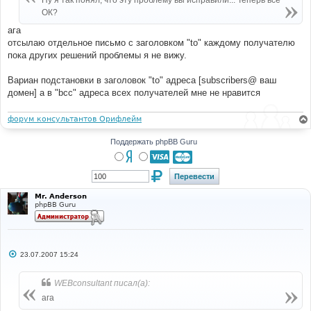
Ну я так понял, что эту проблему вы исправили... Теперь все
н
ОК?
и
е
ага
отсылаю отдельное письмо с заголовком "to" каждому получателю
пока других решений проблемы я не вижу.
Вариан подстановки в заголовок "to" адреса [subscribers@ ваш
домен] а в "bcc" адреса всех получателей мне не нравится
форум консультантов Орифлейм
Поддержать phpBB Guru
Mr. Anderson
phpBB Guru
С
23.07.2007 15:24
о
о
б
WEBconsultant писал(а):
щ
е
ага
н