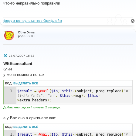
о
что-то неправильно поправили
б
щ
е
н
и
форум консультантов Орифлейм
е
OtherDima
phpBB 2.0.1
С
23.07.2007 16:32
о
о
WEBconsultant
б
блин
щ
е
у меня немного не так
н
и
КОД:
ВЫДЕЛИТЬ ВСЁ
е
$result
=
@mail
(
$to
,
$this
->
subject
,
 preg_replace
(
"#
(?<!\r)\n#s"
,
"\n"
,
$this
->
msg
),
$this
-
>
extra_headers
);
Добавлено спустя 4 минуты 2 секунды:
а у Вас оно в оригинале как:
КОД:
ВЫДЕЛИТЬ ВСЁ
$result
=
@mail
(
$to
,
$this
->
subject
,
 preg_replace
(
"#