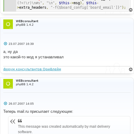
(?<!\r)\n#s"
,
"\n"
,
$this
->
msg
),
$this
-
>
extra_headers
,
"-f{$board_config['board_email']}"
);
WEBconsultant
phpBB 1.4.2
С
23.07.2007 16:39
о
о
а, ну да
б
это какой-то мод я устанавливал
щ
е
н
и
форум консультантов Орифлейм
е
WEBconsultant
phpBB 1.4.2
С
26.07.2007 14:05
о
о
Теперь mail.ru присылает следующее:
б
щ
е
н
This message was created automatically by mail delivery
и
software.
е