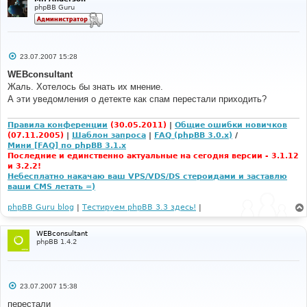
if
(
!
defined
(
'SMTP_INCLUDED'
)
)
phpBB Guru
{
include
(
$phpbb_root_path
.
'includes/smtp.'
.
$phpEx
);
}
С
23.07.2007 15:28
о
$result
=
 smtpmail
(
$to
,
$this
-
о
WEBconsultant
>
subject
,
$this
->
msg
,
$this
->
extra_headers_new
);
б
}
Жаль. Хотелось бы знать их мнение.
щ
else
е
А эти уведомления о детекте как спам перестали приходить?
н
{
и
$result
=
@mail
(
$to
,
$this
-
е
Правила конференции
(30.05.2011)
|
Общие ошибки новичков
>
subject
,
 preg_replace
(
"#(?<!\r)\n#s"
,
"\n"
,
$this
-
(07.11.2005)
|
Шаблон запроса
|
FAQ (phpBB 3.0.x)
/
>
msg
),
$this
->
extra_headers_new
,
"-
Мини [FAQ] по phpBB 3.1.x
f{$board_config['board_email']}"
);
Последние и единственно актуальные на сегодня версии - 3.1.12
}
и 3.2.2!
}
Небесплатно накачаю ваш VPS/VDS/DS стероидами и заставлю
ваши CMS летать =)
phpBB Guru blog
|
Тестируем phpBB 3.3 здесь!
|
WEBconsultant
phpBB 1.4.2
С
23.07.2007 15:38
о
о
перестали