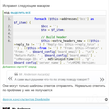
Исправил следующим макаром
КОД:
ВЫДЕЛИТЬ ВСЁ
foreach
(
$this
->
addresses
[
'bcc'
]
as
$f_item
)
{
$bcc
=
''
;
$to
=
$f_item
;
// Build header 
$this
->
extra_headers_new 
=
((
$this
-
>
reply_to 
!=
''
)
?
"Reply-to: $this->reply_to\n"
:
''
)
.
((
$this
->
from
!=
''
)
?
"From: $this->from\n"
:
"From: "
.
$board_config
[
'board_email'
]
.
"\n"
)
.
"Return-Path: "
.
$board_config
[
'board_email'
]
.
"\nMessage-ID: <"
.
 md5
(
uniqid
(
time
()))
.
"@"
.
$board_config
[
'server_name'
]
.
">\nMIME-Version: 
1.0\nContent-type: text/plain; charset="
.
$this
-
Добавлено спустя 57 секунд:
>
encoding 
.
"\nContent-transfer-encoding: 8bit\nDate: 
"
.
date
(
'r'
,
 time
())
.
"\nX-Priority: 3\nX-MSMail-
Mr. Anderson писал(а):
Priority: Normal\nX-Mailer: PHP\nX-MimeOLE: Produced 
А сами мыл.рушники что-то по этому поводу говорят?
By phpBB2\n"
.
$this
->
extra_headers 
.
((
$cc
!=
''
)
?
"Cc: $cc\n"
:
''
)
.
((
$bcc
!=
''
)
?
"Bcc: $bcc\n"
:
Они могут только шаблоны ответов отправлять. Нормально ответить
''
);
по проблеме у них не получается
// Send message ... removed $this-
>encode() from subject for time being 
форум консультантов Орифлейм
if
(
$this
->
use_smtp 
)
{
Mr. Anderson