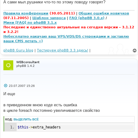
и
А сами мыл.рушники что-то по этому поводу говорят?
е
Правила конференции
(30.05.2011)
|
Общие ошибки новичков
(07.11.2005)
|
Шаблон запроса
|
FAQ (phpBB 3.0.x)
/
Мини [FAQ] по phpBB 3.1.x
Последние и единственно актуальные на сегодня версии - 3.1.12
и 3.2.2!
Небесплатно накачаю ваш VPS/VDS/DS стероидами и заставлю
ваши CMS летать =)
phpBB Guru blog
|
Тестируем phpBB 3.3 здесь!
|
WEBconsultant
phpBB 1.4.2
С
23.07.2007 15:26
о
о
И еще
б
щ
е
в приведенном мною коде есть ошибка
н
в цикле foreach постоянно увеличивается свойство
и
е
КОД:
ВЫДЕЛИТЬ ВСЁ
$this
->
extra_headers