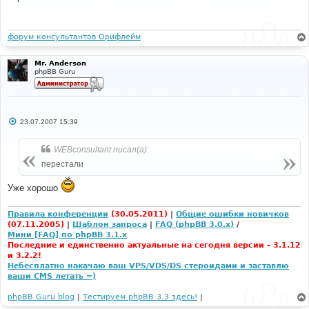
б
щ
е
н
и
форум консультантов Орифлейм
е
Mr. Anderson
phpBB Guru
С
23.07.2007 15:39
о
о
б
WEBconsultant писал(а):
щ
е
перестали
н
и
е
Уже хорошо
Правила конференции
(30.05.2011)
|
Общие ошибки новичков
(07.11.2005)
|
Шаблон запроса
|
FAQ (phpBB 3.0.x)
/
Мини [FAQ] по phpBB 3.1.x
Последние и единственно актуальные на сегодня версии - 3.1.12
и 3.2.2!
Небесплатно накачаю ваш VPS/VDS/DS стероидами и заставлю
ваши CMS летать =)
phpBB Guru blog
|
Тестируем phpBB 3.3 здесь!
|