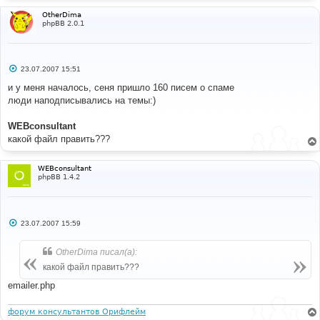
OtherDima
phpBB 2.0.1
С
23.07.2007 15:51
о
о
и у меня началось, сеня пришло 160 писем о спаме
б
люди наподписывались на темы:)
щ
е
н
WEBconsultant
и
е
какой файл править???
WEBconsultant
phpBB 1.4.2
С
23.07.2007 15:59
о
о
б
OtherDima писал(а):
щ
е
какой файл править???
н
и
emailer.php
е
форум консультантов Орифлейм