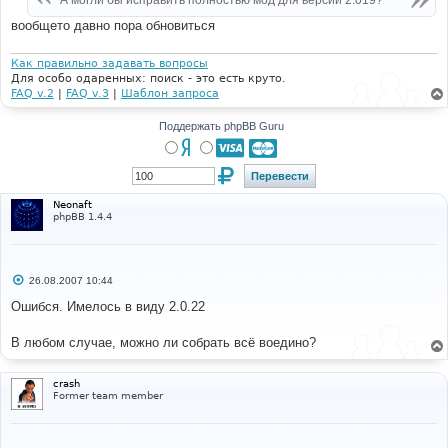
А могли бы исправить полностью мод для версии 2.019?
н
и
вообщето давно пора обновиться
е
Как правильно задавать вопросы
Для особо одаренных: поиск - это есть круто.
FAQ v.2
|
FAQ v.3
|
Шаблон запроса
Поддержать phpBB Guru
Neonaft
phpBB 1.4.4
С
26.08.2007 10:44
о
о
Ошибся. Имелось в виду 2.0.22
б
щ
е
В любом случае, можно ли собрать всё воедино?
н
и
е
crash
Former team member