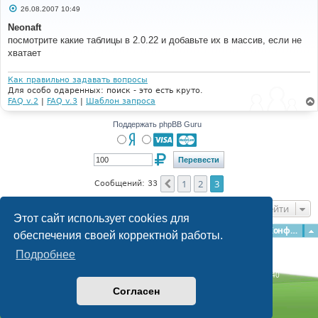
С
26.08.2007 10:49
о
о
Neonaft
б
посмотрите какие таблицы в 2.0.22 и добавьте их в массив, если не
щ
е
хватает
н
и
е
Как правильно задавать вопросы
Для особо одаренных: поиск - это есть круто.
FAQ v.2
|
FAQ v.3
|
Шаблон запроса
Поддержать phpBB Guru
1
2
3
Пред.
Сообщений: 33
Перейти
Этот сайт использует cookies для
Главная
Форумы
Наша команда
О команде
Конфиденциальность
обеспечения своей корректной работы.
Подробнее
Time: 0.145s
| Peak Memory Usage: 2.86 МБ | GZIP: Off |
Queries: 40
© phpBB Guru, 2004—2026
Согласен
Powered by
phpBB
Style by
Artodia