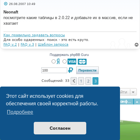
С
26.08.2007 10:49
о
о
Neonaft
б
посмотрите какие таблицы в 2.0.22 и добавьте их в массив, если не
щ
е
хватает
н
и
е
Как правильно задавать вопросы
Для особо одаренных: поиск - это есть круто.
FAQ v.2
|
FAQ v.3
|
Шаблон запроса
Поддержать phpBB Guru
1
2
3
Пред.
Сообщений: 33
Перейти
Этот сайт использует cookies для
Главная
Форумы
Наша команда
О команде
Конфиденциальность
обеспечения своей корректной работы.
Подробнее
Time: 0.164s
| Peak Memory Usage: 2.86 МБ | GZIP: Off |
Queries: 40
© phpBB Guru, 2004—2026
Согласен
Powered by
phpBB
Style by
Artodia