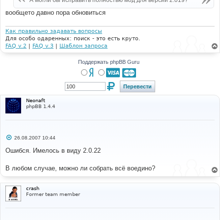
А могли бы исправить полностью мод для версии 2.019?
н
и
вообщето давно пора обновиться
е
Как правильно задавать вопросы
Для особо одаренных: поиск - это есть круто.
FAQ v.2
|
FAQ v.3
|
Шаблон запроса
Поддержать phpBB Guru
Neonaft
phpBB 1.4.4
С
26.08.2007 10:44
о
о
Ошибся. Имелось в виду 2.0.22
б
щ
е
В любом случае, можно ли собрать всё воедино?
н
и
е
crash
Former team member