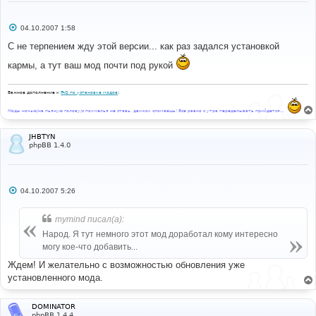
С
04.10.2007 1:58
о
о
С не терпением жду этой версии... как раз задался установкой
б
щ
кармы, а тут ваш мод почти под рукой
е
н
и
Важное дополнение к
FAQ по установке модов
:
е
Моды ночью/на пьяную голову/с похмелья не ставь, движок сломаешь! Все равно с утра переделывать прийдется...
JHBTYN
phpBB 1.4.0
С
04.10.2007 5:26
о
о
б
mymind писал(а):
щ
е
Народ. Я тут немного этот мод доработал кому интересно
н
могу кое-что добавить...
и
е
Ждем! И желательно с возможностью обновления уже
установленного мода.
DOMINATOR
phpBB 1.4.4