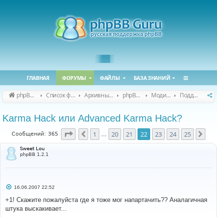
ГЛАВНАЯ
ФОРУМЫ
ФАЙЛЫ
БАЗА ЗНАНИЙ
phpBB Guru
Список форумов
Архивные форумы
phpBB 2.0.x (архив)
Модификация phpBB 2.0.x
Поддержка модов для phpBB 2.0.x
Karma Hack или Advanced Karma Hack?
Страница
22
из
25
1
20
21
22
23
24
25
Пред.
Сле
Сообщений: 365
…
Sweet Lou
phpBB 1.2.1
С
16.06.2007 22:52
о
о
+1! Скажите пожалуйста где я тоже мог напартачить?? Аналагичная
б
штука выскакивает...
щ
е