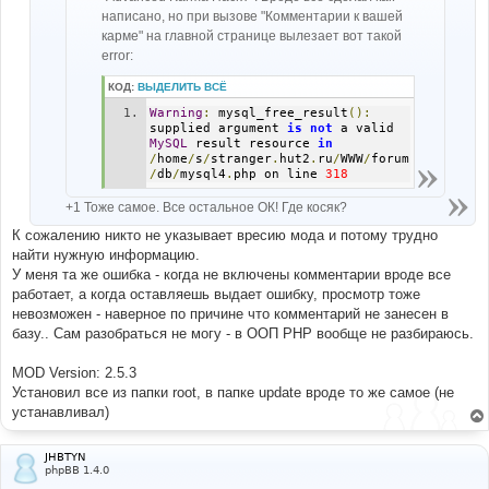
написано, но при вызове "Комментарии к вашей
карме" на главной странице вылезает вот такой
error:
КОД:
ВЫДЕЛИТЬ ВСЁ
Warning
:
 mysql_free_result
():
supplied argument 
is
not
 a valid 
MySQL
 result resource 
in
/
home
/
s
/
stranger
.
hut2
.
ru
/
WWW
/
forum
/
db
/
mysql4
.
php on line 
318
+1 Тоже самое. Все остальное ОК! Где косяк?
К сожалению никто не указывает вресию мода и потому трудно
найти нужную информацию.
У меня та же ошибка - когда не включены комментарии вроде все
работает, а когда оставляешь выдает ошибку, просмотр тоже
невозможен - наверное по причине что комментарий не занесен в
базу.. Сам разобраться не могу - в ООП PHP вообще не разбираюсь.
MOD Version: 2.5.3
Установил все из папки root, в папке update вроде то же самое (не
устанавливал)
JHBTYN
phpBB 1.4.0