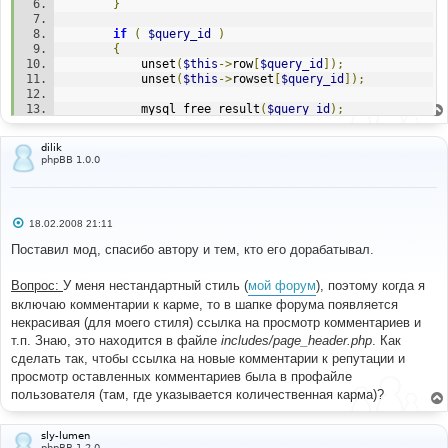
}
if
(
$query_id
)
{
			unset
(
$this
->
row
[
$query_id
]);
			unset
(
$this
->
rowset
[
$query_id
]);
			mysql_free_result
(
$query_id
);
return
true
;
dilik
}
phpBB 1.0.0
else
{
return
false
;
}
С
18.02.2008 21:11
}
о
о
Поставил мод, спасибо автору и тем, кто его дорабатывал.
б
щ
е
Вопрос:
У меня нестандартный стиль (
мой форум
), поэтому когда я
н
включаю комментарии к карме, то в шапке форума появляется
и
е
некрасивая (для моего стиля) ссылка на просмотр комментариев и
т.п. Знаю, это находится в файле
includes/page_header.php
. Как
сделать так, чтобы ссылка на новые комментарии к репутации и
просмотр оставленных комментариев была в профайле
пользователя (там, где указывается количественная карма)?
sly-lumen
phpBB 1.2.0