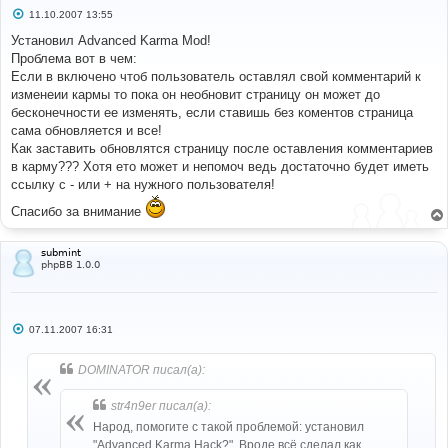
С
11.10.2007 13:55
о
о
Установил Advanced Karma Mod!
б
Проблема вот в чем:
щ
е
Если в включено чтоб пользователь оставлял свой комментарий к
н
изменеии кармы то пока он необновит страницу он может до
и
е
бесконечности ее изменять, если ставишь без коментов страница
сама обновляется и все!
Как заставить обновлятся страницу после оставления комментариев
в карму??? Хотя ето может и непомоч ведь достаточно будет иметь
ссылку с - или + на нужного пользователя!
Спасибо за внимание
submint
phpBB 1.0.0
С
07.11.2007 16:31
о
о
б
DOMINATOR писал(а):
щ
е
н
str4n9er писал(а):
и
е
Народ, помогите с такой проблемой: установил
"Advanced Karma Hack?". Вроде всё сделал как