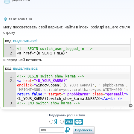
С
19.02.2008 1:18
о
о
могу посоветовать свой вариант. найти в index_body.tpl вашего стиля
б
строку
щ
е
н
КОД:
ВЫДЕЛИТЬ ВСЁ
и
е
<!-- BEGIN switch_user_logged_in -->
<a href="{U_SEARCH_NEW}"
и перед ней вставить
КОД:
ВЫДЕЛИТЬ ВСЁ
<!-- BEGIN switch_show_karma -->
<a
href
=
"{U_YOUR_KARMA}"
onclick
=
"
window
.
open
(
'{U_YOUR_KARMA}'
,
'_phpbbkarma'
,
'HEIGHT=300,resizable=yes,scrollbars=yes,WIDTH=500'
);
return
false
;
"
target
=
"_phpbbkarma"
class
=
"gensmall"
>
{L_YOUR_KARMA}{switch_show_karma.UNREAD}
</a><br
/>
<!-- END switch_show_karma -->
Поддержать phpBB Guru