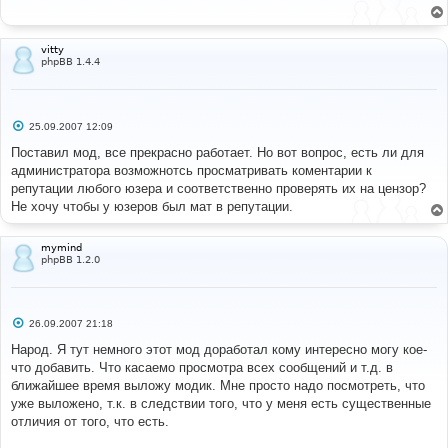
щ
е
н
и
vitty
е
phpBB 1.4.4
С
25.09.2007 12:09
о
о
Поставил мод, все прекрасно работает. Но вот вопрос, есть ли для
б
администратора возможнотсь просматривать коментарии к
щ
е
репутации любого юзера и соответственно проверять их на цензор?
н
Не хочу чтобы у юзеров был мат в репутации.
и
е
mymind
phpBB 1.2.0
С
26.09.2007 21:18
о
о
Народ. Я тут немного этот мод доработал кому интересно могу кое-
б
что добавить. Что касаемо просмотра всех сообщений и т.д. в
щ
е
ближайшее время выложу модик. Мне просто надо посмотреть, что
н
уже выложено, т.к. в следствии того, что у меня есть существенные
и
е
отличия от того, что есть.