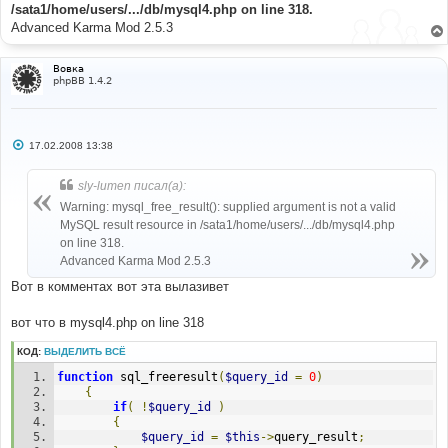
/sata1/home/users/.../db/mysql4.php on line 318.
Advanced Karma Mod 2.5.3
Вовка
phpBB 1.4.2
С
17.02.2008 13:38
о
о
б
sly-lumen писал(а):
щ
е
Warning: mysql_free_result(): supplied argument is not a valid
н
MySQL result resource in /sata1/home/users/.../db/mysql4.php
и
е
on line 318.
Advanced Karma Mod 2.5.3
Вот в комментах вот эта вылазивет
вот что в mysql4.php on line 318
КОД:
ВЫДЕЛИТЬ ВСЁ
function
 sql_freeresult
(
$query_id
=
0
)
{
if
(
!
$query_id
)
{
$query_id
=
$this
->
query_result
;