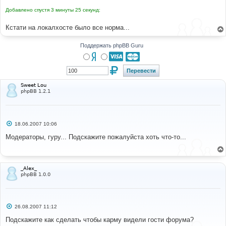
н
Добавлено спустя 3 минуты 25 секунд:
и
е
Кстати на локалхосте было все норма...
Поддержать phpBB Guru
Sweet Lou
phpBB 1.2.1
С
18.06.2007 10:06
о
о
Модераторы, гуру... Подскажите пожалуйста хоть что-то...
б
щ
е
н
и
_Alex_
е
phpBB 1.0.0
С
26.08.2007 11:12
о
о
Подскажите как сделать чтобы карму видели гости форума?
б