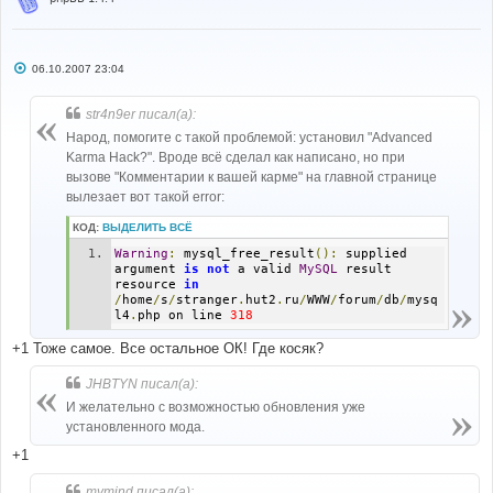
С
06.10.2007 23:04
о
о
б
str4n9er писал(а):
щ
е
Народ, помогите с такой проблемой: установил "Advanced
н
Karma Hack?". Вроде всё сделал как написано, но при
и
е
вызове "Комментарии к вашей карме" на главной странице
вылезает вот такой error:
КОД:
ВЫДЕЛИТЬ ВСЁ
Warning
:
 mysql_free_result
():
 supplied 
argument 
is
not
 a valid 
MySQL
 result 
resource 
in
/
home
/
s
/
stranger
.
hut2
.
ru
/
WWW
/
forum
/
db
/
mysq
l4
.
php on line 
318
+1 Тоже самое. Все остальное ОК! Где косяк?
JHBTYN писал(а):
И желательно с возможностью обновления уже
установленного мода.
+1
mymind писал(а):