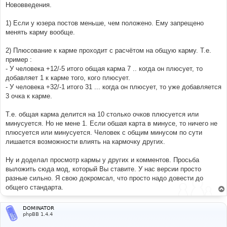
Нововведения.
1) Если у юзера постов меньше, чем положено. Ему запрещено
менять карму вообще.
2) Плюсование к карме проходит с расчётом на общую карму. Т.е.
пример :
- У человека +12/-5 итого общая карма 7 .. когда он плюсует, то
добавляет 1 к карме того, кого плюсует.
- У человека +32/-1 итого 31 ... когда он плюсует, то уже добавляется
3 очка к карме.
Т.е. общая карма делится на 10 столько очков плюсуется или
минусуется. Но не мене 1. Если обшая карта в минусе, то ничего не
плюсуется или минусуется. Человек с общим минусом по сути
лишается возможности влиять на кармочку других.
Ну и доделал просмотр кармы у других и комментов. Просьба
выложить сюда мод, который Вы ставите. У нас версии просто
разные сильно. Я свою докромсал, что просто надо довести до
общего стандарта.
DOMINATOR
phpBB 1.4.4