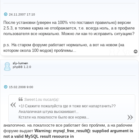
С
24.11.2007 17:10
о
о
После установки (уверен на 100% что поставил правильно) версии
б
2.5.3, в топике карма не отображается, т.е. всегда ноль, а в профиле
щ
е
пользователя все нормально. Можно ли как-то исправить ситуацию?
н
и
е
p.s. На старом форуме работает нормально, а вот на новом (на
котором окола 100 модов) проблемы...
sly-lumen
phpBB 1.2.0
С
15.02.2008 9:00
о
о
б
Sweet Lou писал(а):
щ
е
+1! Скажите пожалуйста где я тоже мог напартачить??
н
Аналагичная штука выскакивает...
и
е
Кстати на локалхосте было все норма...
аналогично. на локалхосте все работает без проблем, а на рабочем
форуме выдает
Warning: mysql_free_result(): supplied argument is
not a valid MySQL result resource in