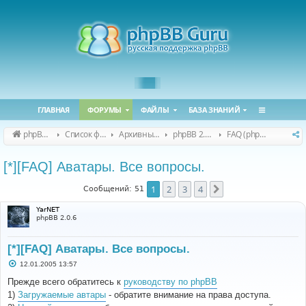
ГЛАВНАЯ
ФОРУМЫ
ФАЙЛЫ
БАЗА ЗНАНИЙ
phpBB Guru
Список форумов
Архивные форумы
phpBB 2.0.x (архив)
FAQ (phpBB 2.0.x)
[*][FAQ] Аватары. Все вопросы.
1
2
3
4
След.
Сообщений: 51
YarNET
phpBB 2.0.6
[*][FAQ] Аватары. Все вопросы.
С
12.01.2005 13:57
о
о
Прежде всего обратитесь к
руководству по phpBB
б
1)
Загружаемые автары
- обратите внимание на права доступа.
щ
е