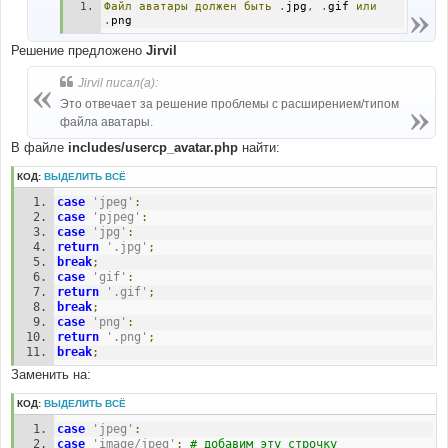
Файл
аватары
должен
быть
.
jpg
,
.
gif 
или
.
png
Решение предложено
Jirvil
Jirvil писал(а):
Это отвечает за решение проблемы с расширением/типом
файла аватары.
В файле
includes/usercp_avatar.php
найти:
КОД:
ВЫДЕЛИТЬ ВСЁ
case
'jpeg'
:
case
'pjpeg'
:
case
'jpg'
:
return
'.jpg'
;
break
;
case
'gif'
:
return
'.gif'
;
break
;
case
'png'
:
return
'.png'
;
break
;
Заменить на:
КОД:
ВЫДЕЛИТЬ ВСЁ
case
'jpeg'
:
case
'image/jpeg'
:
# добавим эту строчку 