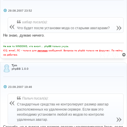
С
29.08.2007 23:52
о
о
б
ua6ap писал(а):
щ
е
Что будет после установки мода со старыми аватарами?
н
и
Не знаю, думаю ничего.
е
Не все то WINDOWS, что висит... phpBB только учусь.
ICQ, email, ЛС - только для
личных
сообщений. Вопросы по phpbb только на форумах. По найму
не работаю.
Tjrn
phpBB 1.0.0
С
23.09.2007 19:46
о
о
б
Палыч писал(а):
щ
е
Стандартные средства не контролируют размер аватар
н
расположенных на удаленном сервере. Если вам это
и
е
необходимо установите любой из модов по контролю
удаленных аватар.
Спасибо, но я думал что размер аватары контролируется (ведь если