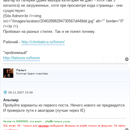
аватар из галереи (даже выбора категорий не дает - хотя там 3
и
е
каталога) ни загруженных, хотя при просмотре кода страницы - они
существуют.
(Site Admin<br /><img
src="/images/avatars/20402898284730567d449dd.jpg" alt="" border="0"
/><br />)
Пробовал на разных стилях. Так и не понял почему.
Рабочий -
http://climbatica.ru/forum/
"проблемный"
http://belozer.ru/forum
Палыч
Former team member
С
06.11.2007 15:49
о
о
Альтаир
б
Пробуйте варианты из первого поста. Ничего нового не предвидится.
щ
е
И проверьте пути к аватарам (лучше через IE)
н
и
е
Не все то WINDOWS, что висит... phpBB только учусь.
ICQ, email, ЛС - только для
личных
сообщений. Вопросы по phpbb только на форумах. По найму