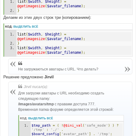
list
(
$width
,
$height
)
=
@getimagesize
(
$avatar_filename
);
}
Делаем из этих двух строк три (копированием):
КОД:
ВЫДЕЛИТЬ ВСЁ
list
(
$width
,
$height
)
=
@getimagesize
(
$avatar_filename
);
}
list
(
$width
,
$height
)
=
@getimagesize
(
$avatar_filename
);
Не загружаються аватары с URL. Что делать?
Решение предложено
Jirvil
Jirvil писал(а):
Для загрузки аватары с URL необходимо создать
следующую папку:
/images/avatars/tmp
с правами доступа 777.
Временная папка форуме определяется этой строкой:
КОД:
ВЫДЕЛИТЬ ВСЁ
$tmp_path
=
(
!
@$ini_val
(
'safe_mode'
)
)
?
'/tmp'
:
'./'
.
$board_config
[
'avatar_path'
]
.
'/tmp'
;