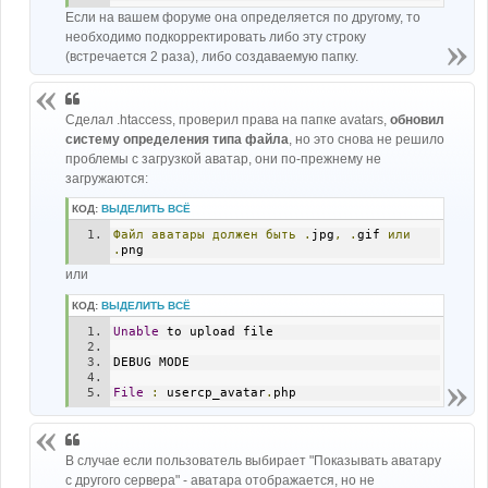
Если на вашем форуме она определяется по другому, то
необходимо подкорректировать либо эту строку
(встречается 2 раза), либо создаваемую папку.
Сделал .htaccess, проверил права на папке avatars,
обновил
систему определения типа файла
, но это снова не решило
проблемы с загрузкой аватар, они по-прежнему не
загружаются:
КОД:
ВЫДЕЛИТЬ ВСЁ
Файл
аватары
должен
быть
.
jpg
,
.
gif 
или
.
png
или
КОД:
ВЫДЕЛИТЬ ВСЁ
Unable
 to upload file 
DEBUG MODE 
File
:
 usercp_avatar
.
php
В случае если пользователь выбирает "Показывать аватару
с другого сервера" - аватара отображается, но не