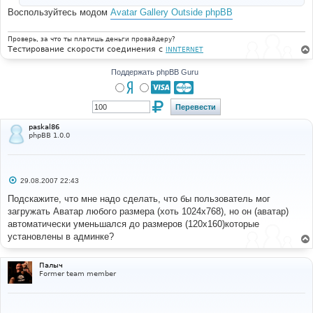
Воспользуйтесь модом
Avatar Gallery Outside phpBB
Проверь, за что ты платишь деньги провайдеру?
Тестирование скорости соединения с
INNTERNET
Поддержать phpBB Guru
paskal86
phpBB 1.0.0
С
29.08.2007 22:43
о
о
Подскажите, что мне надо сделать, что бы пользователь мог
б
загружать Аватар любого размера (хоть 1024х768), но он (аватар)
щ
е
автоматически уменьшался до размеров (120х160)которые
н
установлены в админке?
и
е
Палыч
Former team member