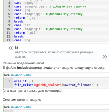
case
'pjpeg'
:
case
'image/pjpeg'
:
# добавим эту строчку 
case
'jpg'
:
case
'image/jpg'
:
# добавим эту строчку 
return
'.jpg'
;
break
;
case
'gif'
:
case
'image/gif'
:
# добавим эту строчку 
return
'.gif'
;
break
;
case
'png'
:
case
'image/png'
:
# добавим эту строчку 
return
'.png'
;
break
;
Аватары загружаются, но не контролируется размеры
аватар.
Решение предложено
Jirvil
В файле
includes/usercp_avatar.php
находим следующую строку:
КОД:
ВЫДЕЛИТЬ ВСЁ
else
if
(
(
file_exists
(
@phpbb_realpath
(
$avatar_filename
))
)
(она нам нужна только для ориентира)
Смотрим ниже и находим:
КОД:
ВЫДЕЛИТЬ ВСЁ