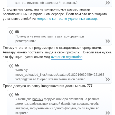
контролируются её размеры. Что делать?
Стандартные средства не контролируют размер аватар
расположенных на удаленном сервере. Если вам это необходимо
установите любой из
модов по контролю удаленных аватар
.
Почему я не могу поставить аватару сразу при
регистрации?
Потому что это не предусмотренно стандартными средствами.
Аватару можно поставить зайдя в свой профиль. Но если вам нужна
эта функция - установите мод
avatar on registration
Warning:
move_uploaded_file(./images/avatars/11829166304594221083
fa3.png): failed to open stream: Permission denied
Права доступа на папку images/avatars должны быть
777
У меня два
разных
форума (набора скриптов) на разных
доменах, работающих с одной базой. Как сделать, чтобы
аватары, загруженные из одного форума, были видны во
втором?