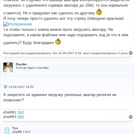
загружать с удалённого сервера аватару до 10кб, то она нормально
ставится). Но я придумал как сделать по другому
Я хочу теперь просто удалить вот эту строку (обведено красным)
т.е чтобы только с компа можно было загрузить аватару. Не
подскажите, в каком файлике мне надо подправить код (и что в нём
удалить)? Буду благодарен
Последний раз редактировалось
Tjrn
24.09.2007 9:32, всего редактировалось 2 раза.
Rayden
Former team member
С
23.09.2007 19:52
о
о
А запретить из админки загрузку уаленных аватар религия не
б
позволяет?
щ
е
н
и
phpBB2
FAQ
е
phpBB3
FAQ
Tjrn
phpBB 1.0.0