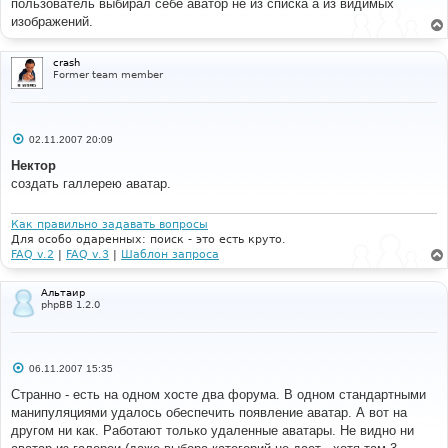
пользователь выбирал себе аватор не из списка а из видимых
щ
е
изображений.
н
и
е
crash
Former team member
С
02.11.2007 20:09
о
о
Нектор
б
создать галлерею аватар.
щ
е
н
и
Как правильно задавать вопросы
е
Для особо одаренных: поиск - это есть круто.
FAQ v.2
|
FAQ v.3
|
Шаблон запроса
Альтаир
phpBB 1.2.0
С
06.11.2007 15:35
о
о
Странно - есть на одном хосте два форума. В одном стандартными
б
манипуляциями удалось обеспечить появление аватар. А вот на
щ
е
другом ни как. Работают только удаленные аватары. Не видно ни
н