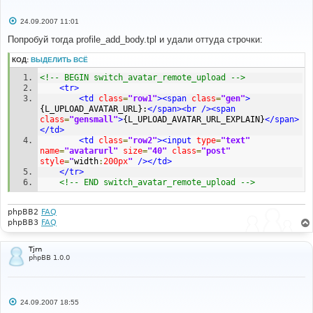
С
24.09.2007 11:01
о
о
Попробуй тогда profile_add_body.tpl и удали оттуда строчки:
б
щ
КОД:
ВЫДЕЛИТЬ ВСЁ
е
н
<!-- BEGIN switch_avatar_remote_upload -->
и
е
<tr>
<td
class
=
"row1"
><span
class
=
"gen"
>
{L_UPLOAD_AVATAR_URL}:
</span><br
/><span
class
=
"gensmall"
>
{L_UPLOAD_AVATAR_URL_EXPLAIN}
</span>
</td>
<td
class
=
"row2"
><input
type
=
"text"
name
=
"avatarurl"
size
=
"40"
class
=
"post"
style
=
"
width
:
200px
"
/></td>
</tr>
<!-- END switch_avatar_remote_upload -->
phpBB2
FAQ
phpBB3
FAQ
Tjrn
phpBB 1.0.0
С
24.09.2007 18:55
о