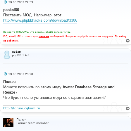
С
29.08.2007 22:53
о
о
paskal86
б
Поставить МОД. Например, этот
щ
е
http://www.phpbbhacks.com/download/3306
н
и
е
Не все то WINDOWS, что висит... phpBB только учусь.
ICQ, email, ЛС - только для
личных
сообщений. Вопросы по phpbb только на форумах. По найму
не работаю.
ua6ap
phpBB 1.4.3
С
29.08.2007 23:28
о
о
Палыч
б
Можете пояснить по этому моду
Avatar Database Storage and
щ
е
Resize
?
н
Что будет после установки мода со старыми аватарами?
и
е
http://forum.cqham.ru
Палыч
Former team member