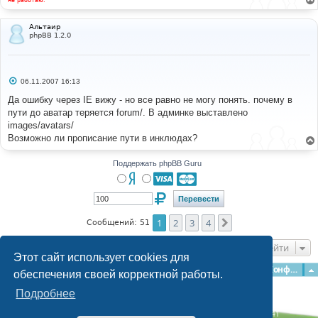
не работаю.
Альтаир
phpBB 1.2.0
С
06.11.2007 16:13
о
о
Да ошибку через IE вижу - но все равно не могу понять. почему в
б
пути до аватар теряется forum/. В админке выставлено
щ
е
images/avatars/
н
Возможно ли прописание пути в инклюдах?
и
е
Поддержать phpBB Guru
1
2
3
4
След.
Сообщений: 51
Перейти
Этот сайт использует cookies для
Главная
Форумы
Наша команда
О команде
Конфиденциальность
обеспечения своей корректной работы.
Подробнее
Time: 0.207s
| Peak Memory Usage: 3.08 МБ | GZIP: Off |
Queries: 41