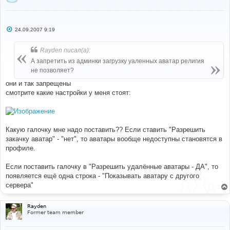
С
24.09.2007 9:19
о
о
б
Rayden писал(а):
щ
е
А запретить из админки загрузку уаленных аватар религия
н
не позволяет?
и
е
они и так запрещены
смотрите какие настройки у меня стоят:
Какую галочку мне надо поставить?? Если ставить "Разрешить
закачку аватар" - "нет", то аватары вообще недоступны становятся в
профиле.
Если поставить галочку в "Разрешить удалённые аватары - ДА", то
появляется ещё одна строка - "Показывать аватару с другого
сервера"
Rayden
Former team member