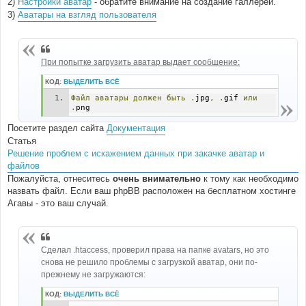
2)
Настройки аватар
- обратите внимание на создание галлерей.
н
3)
Аватары на взгляд пользователя
и
е
При попытке загрузить аватар выдает сообщение:
КОД:
ВЫДЕЛИТЬ ВСЁ
Файл
аватары
должен
быть
.
jpg
,
.
gif 
или
.
png
Посетите раздел сайта
Документация
Статья
Решение проблем с искажением данных при закачке аватар и
файлов
Пожалуйста, отнеситесь
очень внимательно
к тому как необходимо
назвать файл. Если ваш phpBB расположен на бесплатном хостинге
Агавы - это ваш случай.
Сделал .htaccess, проверил права на папке avatars, но это
снова не решило проблемы с загрузкой аватар, они по-
прежнему не загружаются:
КОД:
ВЫДЕЛИТЬ ВСЁ