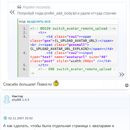
о
б
Rayden писал(а):
щ
е
Попробуй тогда profile_add_body.tpl и удали оттуда строчки:
н
и
КОД:
ВЫДЕЛИТЬ ВСЁ
е
<!-- BEGIN switch_avatar_remote_upload -->
<tr>
<td
class
=
"row1"
><span
class
=
"gen"
>
{L_UPLOAD_AVATAR_URL}:
</span>
<br
/><span
class
=
"gensmall"
>
{L_UPLOAD_AVATAR_URL_EXPLAIN}
</span></td>
<td
class
=
"row2"
><input
type
=
"text"
name
=
"avatarurl"
size
=
"40"
class
=
"post"
style
=
"
width
:
200px
"
/></td>
</tr>
<!-- END switch_avatar_remote_upload -
->
Спасибо большое! Помогло
Нектор
phpBB 1.4.3
С
02.11.2007 20:02
о
о
А как сделать, чтобы была отдельная страница с аватарами и
б