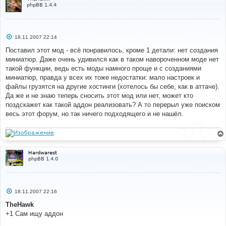
phpBB 1.4.4
С
18.11.2007 22:14
о
о
Поставил этот мод - всё понравилось, кроме 1 детали: нет создания
б
миниатюр. Даже очень удивился как в таком навороченном моде нет
щ
е
такой функции, ведь есть моды намного проще и с созданиями
н
миниатюр, правда у всех их тоже недостатки: мало настроек и
и
е
файлы грузятся на другие хостинги (хотелось бы себе, как в аттаче).
Да же и не знаю теперь сносить этот мод или нет, может кто
поздскажет как такой аддон реализовать? А то перерыл уже поиском
весь этот форум, но так ничего подходящего и не нашёл.
Hardwarest
phpBB 1.4.0
С
18.11.2007 22:16
о
о
TheHawk
б
+1 Сам ищу аддон
щ
е