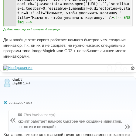
onclick="javascript:window.open('{URL}','','scrollbar
s=1,toolbar=0,resizable=1,menubar=0,directories=0,sta
tus=0')" alt="Нажмите, чтобы увеличить картинку." 
title="Нажмите, чтобы увеличить картинку." />
<!-- END 
img -->
Добавлено спустя 4 минуты 4 секунды:
Да и вообще этот скрипт работает намного быстрее чем создание
миниатюр, т.к. он их и не создаёт: не нужно никаких специальных
программ типа ImageMagick или GD2 + не забивает лишнее место
миниатюрами.
vlad77
phpBB 1.4.4
С
20.11.2007 4:36
о
о
б
TheHawk писал(а):
щ
е
скрипт работает намного быстрее чем создание миниатюр,
н
т.к. он их и не создаёт:
и
е
Хм, а ведь вместе со страницей грузятся полноразмерные картинки.