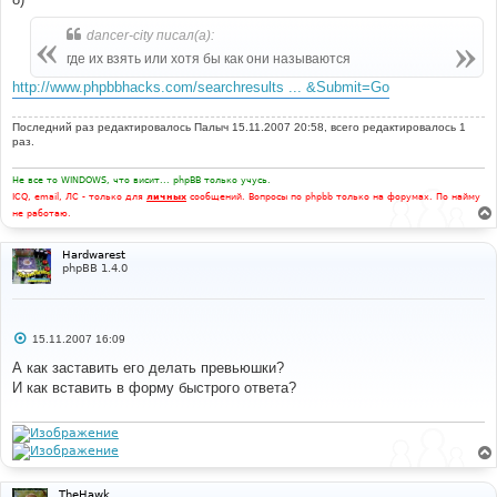
dancer-city писал(а):
где их взять или хотя бы как они называются
http://www.phpbbhacks.com/searchresults ... &Submit=Go
Последний раз редактировалось
Палыч
15.11.2007 20:58, всего редактировалось 1
раз.
Не все то WINDOWS, что висит... phpBB только учусь.
ICQ, email, ЛС - только для
личных
сообщений. Вопросы по phpbb только на форумах. По найму
не работаю.
Hardwarest
phpBB 1.4.0
С
15.11.2007 16:09
о
о
А как заставить его делать превьюшки?
б
И как вставить в форму быстрого ответа?
щ
е
н
и
е
TheHawk