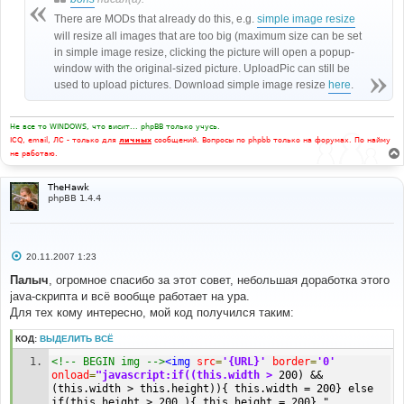
There are MODs that already do this, e.g.
simple image resize
will resize all images that are too big (maximum size can be set
in simple image resize, clicking the picture will open a popup-
window with the original-sized picture. UploadPic can still be
used to upload pictures. Download simple image resize
here
.
Не все то WINDOWS, что висит... phpBB только учусь.
ICQ, email, ЛС - только для
личных
сообщений. Вопросы по phpbb только на форумах. По найму
не работаю.
TheHawk
phpBB 1.4.4
С
20.11.2007 1:23
о
о
Палыч
, огромное спасибо за этот совет, небольшая доработка этого
б
java-скрипта и всё вообще работает на ура.
щ
е
Для тех кому интересно, мой код получился таким:
н
и
КОД:
ВЫДЕЛИТЬ ВСЁ
е
<!-- BEGIN img -->
<img
src
=
'{URL}'
border
=
'0'
onload
=
"javascript:if((this.width >
 200) && 
(this.width > this.height)){ this.width = 200} else 
if(this.height > 200 ){ this.height = 200} " 