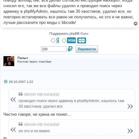
поводу аплоад пик, все делал согласно инструкции наоборот, когда
н
сносил его, так же все файлы удалял и проводил поиск через
и
е
админку в phpMyAdmin, нашлось там 30 хвостиков, удалил все, но
повторно исталировать все равно не получилось, но это и не важно,
лучше расскачите про моды с bbcode/
Поддержать phpBB Guru
Палыч
Former team member
С
29.10.2007 1:22
о
о
б
dancer-city писал(а):
щ
е
проводил поиск через админку в phpMyAdmin, нашлось там
н
30 хвостиков, удалил все
и
е
Честно говоря, ни хрена не понял...
dancer-city писал(а):
но это и не важно
8)