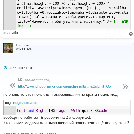
if
(!
document
.
all
)
 im
.
style
.
cursor 
=
if(this.height > 200 ){ this.height = 200} " 
'pointer'
;
onclick="javascript:window.open('{URL}','','scrollbar
            im
.
title 
=
'Click Here To See Image Full 
s=1,toolbar=0,resizable=1,menubar=0,directories=0,sta
Size '
;
tus=0')" alt="Нажмите, чтобы увеличить картинку." 
}
title="Нажмите, чтобы увеличить картинку." />
<!-- END 
}
img -->
}
спасибо
}
</script>
TheHawk
phpBB 1.4.4
С
26.11.2007 12:37
о
о
б
Палыч писал(а):
щ
е
http://www.phpbbhacks.com/searchresults ... &Submit=Go
н
и
не очень то этот поиск для выравниваний по краям помог, мод
е
КОД:
ВЫДЕЛИТЬ ВСЁ
Left
and
Right
 IMG 
Tags
-
With
 quick 
BBcode
вообще не работает (проверял на 2-х форумах).
Кто какими модами для выравниваний право/лево ещё пользуется ?
Добавлено спустя 29 минут 7 секунд: