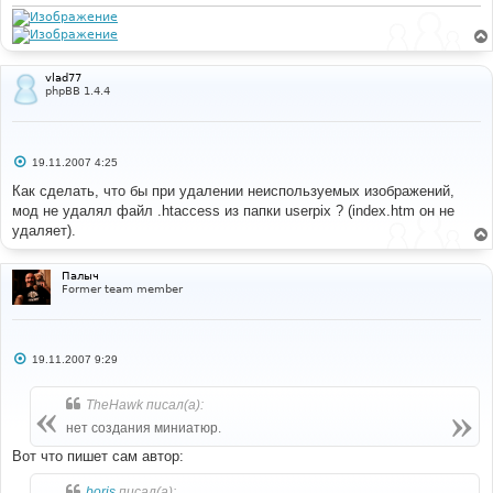
н
и
е
vlad77
phpBB 1.4.4
С
19.11.2007 4:25
о
о
Как сделать, что бы при удалении неиспользуемых изображений,
б
мод не удалял файл .htaccess из папки userpix ? (index.htm он не
щ
е
удаляет).
н
и
е
Палыч
Former team member
С
19.11.2007 9:29
о
о
б
TheHawk писал(а):
щ
е
нет создания миниатюр.
н
и
Вот что пишет сам автор:
е
boris
писал(а):