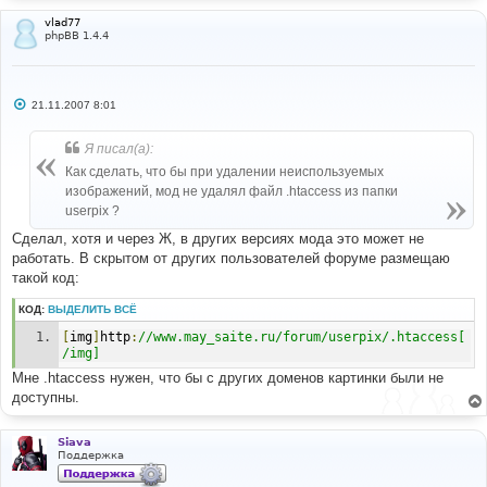
vlad77
phpBB 1.4.4
С
21.11.2007 8:01
о
о
б
Я писал(а):
щ
е
Как сделать, что бы при удалении неиспользуемых
н
изображений, мод не удалял файл .htaccess из папки
и
е
userpix ?
Сделал, хотя и через Ж, в других версиях мода это может не
работать. В скрытом от других пользователей форуме размещаю
такой код:
КОД:
ВЫДЕЛИТЬ ВСЁ
[
img
]
http
:
//www.may_saite.ru/forum/userpix/.htaccess[
/img]
Мне .htaccess нужен, что бы с других доменов картинки были не
доступны.
Siava
Поддержка