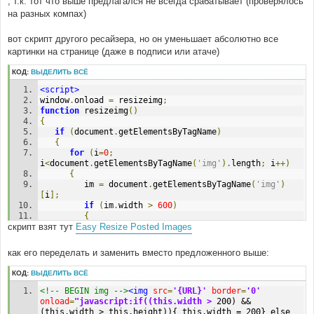
, т.к. тот что выше предлагался не всегда срабатывает (проверялось
на разных компах)
вот скрипт другого ресайзера, но он уменьшает абсолютно все
картинки на странице (даже в подписи или атаче)
КОД:
ВЫДЕЛИТЬ ВСЁ
<script>
window
.
onload 
=
 resizeimg
;
function
 resizeimg
()
{
if
(
document
.
getElementsByTagName
)
{
for
(
i
=
0
;
i
<
document
.
getElementsByTagName
(
'img'
).
length
;
 i
++)
{
         im 
=
 document
.
getElementsByTagName
(
'img'
)
[
i
];
if
(
im
.
width 
>
600
)
{
скрипт взят тут
Easy Resize Posted Images
            im
.
style
.
width 
=
'600px'
;
eval
(
"pop"
+
String
(
i
)
+
" = new 
Function(\"pop = window.open('"
+
 im
.
src 
+
" 
как его переделать и заменить вместо предложенного выше:
','fullscale','width=400,height=400,scrollbars=1,resi
zable=1'); pop.focus();\")"
);
КОД:
ВЫДЕЛИТЬ ВСЁ
eval
(
"im.onclick = pop"
+
String
(
i
)
+
";"
);
<!-- BEGIN img -->
<img
src
=
'{URL}'
border
=
'0'
if
(
document
.
all
)
 im
.
style
.
cursor 
=
onload
=
"javascript:if((this.width >
 200) && 
'hand'
;
(this.width > this.height)){ this.width = 200} else 