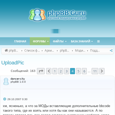
ГЛАВНАЯ
ФОРУМЫ
ФАЙЛЫ
БАЗА ЗНАНИЙ
phpBB Guru
Список форумов
Архивные форумы
phpBB 2.0.x (архив)
Модификация phpBB 2.0.x
Поддержка модов для phpBB 2.0.x
UploadPic
Страница
4
из
11
1
2
3
4
5
6
11
Пред.
След.
Сообщений: 163
…
dancer-city
phpBB 1.0.0
С
29.10.2007 0:30
о
о
хм, ясненько, а что за МОДы вставляющие дополнительные bbcode
б
такого типа, где их взять или хотя бы как они называются. А по
щ
е