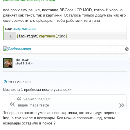
всё проблему решил, поставил BBCode LCR MOD, который хорошо
равняет как текст, так и картинки. Осталось только додумать как его
ещё совместить с uploadpic, чтобы работали теги типа
КОД:
ВЫДЕЛИТЬ ВСЁ
[
img
=
right
]картинка[/
img
]
TheHawk
phpBB 1.4.4
С
29.11.2007 3:21
о
о
Возникла 1 проблема после установки
б
щ
Палыч писал(а):
е
н
simple image resize
и
е
Теперь оно похоже умешает все картинки, которые идут через тэг
img, в том числе и юзербары. Как можно поправить код, чтобы
юзербары оставило в покое ?