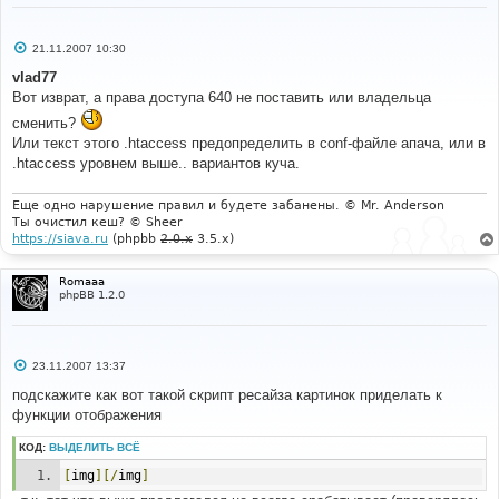
С
21.11.2007 10:30
о
о
vlad77
б
Вот изврат, а права доступа 640 не поставить или владельца
щ
е
сменить?
н
и
Или текст этого .htaccess предопределить в conf-файле апача, или в
е
.htaccess уровнем выше.. вариантов куча.
Еще одно нарушение правил и будете забанены. © Mr. Anderson
Ты очистил кеш? © Sheer
https://siava.ru
(phpbb
2.0.x
3.5.x)
Romaaa
phpBB 1.2.0
С
23.11.2007 13:37
о
о
подскажите как вот такой скрипт ресайза картинок приделать к
б
функции отображения
щ
е
н
КОД:
ВЫДЕЛИТЬ ВСЁ
и
е
[
img
][/
img
]