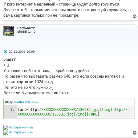
У кого интернет медленный - страница будет долго грузиться.
Лучше что бы только миниатюры вместе со страницей грузились, а
сама картинка только при ее просмотре.
Hardwarest
phpBB 1.4.0
С
20.11.2007 16:05
о
о
vlad77
б
+ 1
щ
е
Установил себе этот мод... Крайне не удобно :-(
н
Но разве что выставить размер 640, это если совсем наглеют и
и
е
ставят картинки 1024 и.т.д.
Не, это не то что нужно :-(
Вот если бы выдавал тэг тип этого:
КОД:
ВЫДЕЛИТЬ ВСЁ
[
url
=
http
:
//ХХХХХХХХХХХХХХХ/136631.jpg][img]http://
ХХХХХХХХХХХХХХХ/136631.jpg[/img][/URL]