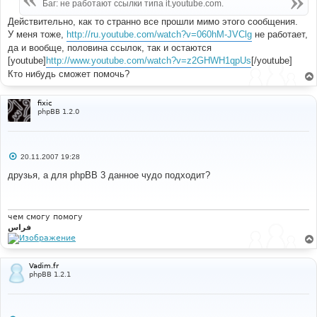
е
Баг: не работают ссылки типа it.youtube.com.
н
и
Действительно, как то странно все прошли мимо этого сообщения.
е
У меня тоже,
http://ru.youtube.com/watch?v=060hM-JVClg
не работает,
да и вообще, половина ссылок, так и остаются
[youtube]
http://www.youtube.com/watch?v=z2GHWH1qpUs
[/youtube]
Кто нибудь сможет помочь?
fixic
phpBB 1.2.0
С
20.11.2007 19:28
о
о
друзья, а для phpBB 3 данное чудо подходит?
б
щ
е
н
и
чем смогу помогу
е
فراس
Vadim.fr
phpBB 1.2.1