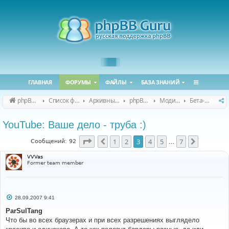
ГЛАВНАЯ
ФОРУМЫ
ФАЙЛЫ
БАЗА ЗНАНИЙ
phpBB Guru
Список форумов
Архивные форумы
phpBB 2.0.x (архив)
Модификация phpBB 2.0.x
Бета-версии модов для phpBB 2.0.x
YouTube: Ваше дело - труба :)
Страница
3
из
7
1
2
3
4
5
7
Пред.
След.
Сообщений: 92
…
VVVas
Former team member
С
28.09.2007 9:41
о
о
ParSulTang
б
Что бы во всех браузерах и при всех разрешениях выглядело
щ
е