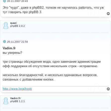
С
20.11.2007 20:43
о
о
Это "чудо", даже в phpBB2, толком не научилось работать, что уж
б
тут говорить про phpBB 3.
щ
е
н
и
quazi
е
phpBB 2.0.2
С
20.11.2007 21:56
о
о
Vadim.fr
б
вы уверены?
щ
е
н
три страницы обсуждения мода, одно замечание администрации
и
е
офф.поддержки об отсутствии нескольких строк - исправлено.
несколько благодарностей, и несколько одинаковых вопросов,
связанных с добавлением кнопки.
http://www.localhost/
Vadim.fr
phpBB 1.2.1