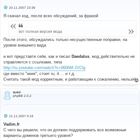
С
20.11.2007 23:36
о
о
Я скачал код, после всех обсуждений, за фразой
б
щ
е
н
вот полная версия мода
и
е
После этого, обсуждались только несущественные поправки, на
уровне внешнего вида.
и вот представте себе, как и писал
Daedalus
, мод действительно не
справляется с ссылками, типа
http://ru.youtube.com/watch?v=060hM-JVClg
где вместо "www", стоит ru, it.... и т.д.
Считать такой мод корректным, и работающим к сожалению, нельзя!
quazi
phpBB 2.0.2
С
21.11.2007 0:16
о
о
Vadim.fr
б
С чего вы решили, что он должен поддерживать все возможные
щ
е
варианты доменов третьего уровня?
н