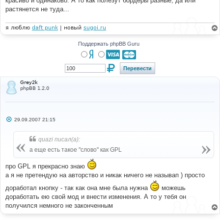
красиво и одинаково. А то как полезут бордеры разные, да или
н
растянется не туда...
и
е
я люблю
daft punk
| новый
sugoi.ru
Поддержать phpBB Guru
Grey2k
phpBB 1.2.0
С
29.09.2007 21:15
о
о
б
quazi писал(а):
щ
е
а еще есть такое "слово" как GPL
н
и
про GPL я прекрасно знаю
е
а я не претендую на авторство и никак ничего не называп ) просто
доработал кнопку - так как она мне была нужна
можешь
доработать ею свой мод и внести изменения. А то у тебя он
получился немного не законченным