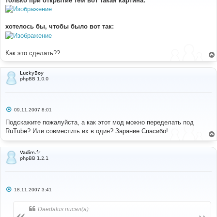
только при открытие тем вот такая картина:
щ
е
н
и
е
хотелось бы, чтобы было вот так:
Как это сделать??
LuckyBoy
phpBB 1.0.0
С
09.11.2007 8:01
о
о
Подскажите пожалуйста, а как этот мод можно переделать под
б
RuTube? Или совместить их в один? Зарание Спасибо!
щ
е
н
и
Vadim.fr
е
phpBB 1.2.1
С
18.11.2007 3:41
о
о
б
Daedalus писал(а):
щ