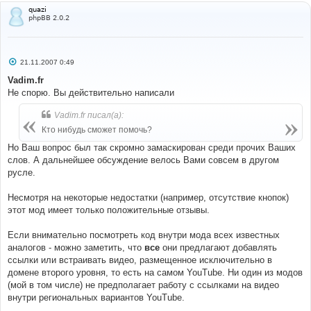
quazi
phpBB 2.0.2
С
21.11.2007 0:49
о
о
Vadim.fr
б
Не спорю. Вы действительно написали
щ
е
н
Vadim.fr писал(а):
и
е
Кто нибудь сможет помочь?
Но Ваш вопрос был так скромно замаскирован среди прочих Ваших
слов. А дальнейшее обсуждение велось Вами совсем в другом
русле.
Несмотря на некоторые недостатки (например, отсутствие кнопок)
этот мод имеет только положительные отзывы.
Если внимательно посмотреть код внутри мода всех известных
аналогов - можно заметить, что
все
они предлагают добавлять
ссылки или встраивать видео, размещенное исключительно в
домене второго уровня, то есть на самом YouTube. Ни один из модов
(мой в том числе) не предполагает работу с ссылками на видео
внутри региональных вариантов YouTube.