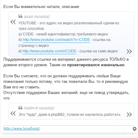
и
е
Если Вы внимательно читали, описание
quazi писал(а):
YOUTUBE - это адрес на видео реализованный одним из
трех способов
а) CODE - некий идентификатор требуемого видео
б)
http://www.youtube.com/watch?v=CODE
- ссылка на
страницу с видео
в)
http://www.youtube.com/v/CODE
- ссылка на само видео
Поддерживаются ссылки на материал данного ресурса ТОЛЬКО в
домене второго уровня. Таким он
проектировался изначально
.
Если Вы считаете, что он должен поддерживать любые Ваши
пожелания только потому, что так пожелали Вы, то я рекомендую
Вам его не ставить.
Отсутствие поддержки Ваших желаний, еще не повод утверждать,
что
Vadim.fr писал(а):
Это "чудо", даже в phpBB2, толком не научилось работать
http://www.localhost/