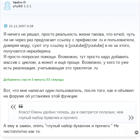
Vadim.fr
phpBB 1.2.1
С
21.11.2007 0:28
о
о
Я ничего не решал, просто реальность жизни такова, что ютюб, чуть
б
ли не через раз предлагает ссылку с префиксом .ru и пользователи,
щ
е
доверяя моду, суют эту ссылку в [youtube][/youtube] и из за этого,
н
получается неразбериха.
и
е
Я просто попросил помощи. Возможно, тут просто надо добавить
массив c циклом, а может и ещё проще. Возможно, у кого то уже
есть реализация, учитывающая это треклятое .ru
Добавлено спустя 3 минуты 53 секунды:
Вот, что мне написал один пользователь, после того, как я объявил
на форуме об установке этой функции
Класс! Очень удобно теперь, да и смотрится получше, чем
глупый набор буквочек и прочего.
А ему в замен, опять "глупый набор буквочек и прочего." Не
чистоплотно как то.