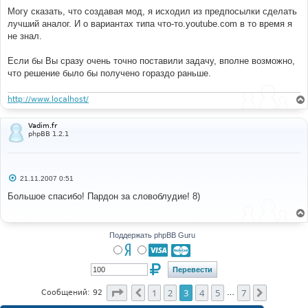
Могу сказать, что создавая мод, я исходил из предпосылки сделать
лучший аналог. И о вариантах типа что-то.youtube.com в то время я
не знал.
Если бы Вы сразу очень точно поставили задачу, вполне возможно,
что решение было бы получено гораздо раньше.
http://www.localhost/
Vadim.fr
phpBB 1.2.1
С
21.11.2007 0:51
о
о
Большое спасибо! Пардон за словоблудие! 8)
б
щ
е
н
и
Поддержать phpBB Guru
е
Страница
3
из
7
1
2
3
4
5
7
Пред.
След.
Сообщений: 92
…