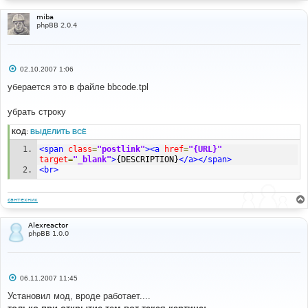
miba
phpBB 2.0.4
С
02.10.2007 1:06
о
о
уберается это в файле bbcode.tpl
б
щ
е
убрать строку
н
и
КОД:
ВЫДЕЛИТЬ ВСЁ
е
<span
class
=
"postlink"
><a
href
=
"{URL}"
target
=
"_blank"
>
{DESCRIPTION}
</a></span>
<br>
сантехник
Alexreactor
phpBB 1.0.0
С
06.11.2007 11:45
о
о
Установил мод, вроде работает....
б