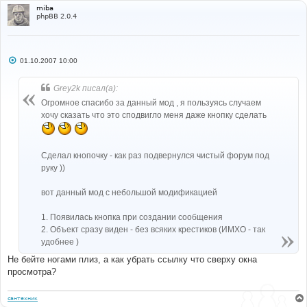
miba
phpBB 2.0.4
С
01.10.2007 10:00
о
о
б
Grey2k писал(а):
щ
е
Огромное спасибо за данный мод , я пользуясь случаем
н
хочу сказать что это сподвигло меня даже кнопку сделать
и
е
Сделал кнопочку - как раз подвернулся чистый форум под
руку ))
вот данный мод с небольшой модификацией
1. Появилась кнопка при создании сообщения
2. Объект сразу виден - без всяких крестиков (ИМХО - так
удобнее )
Не бейте ногами плиз, а как убрать ссылку что сверху окна
просмотра?
сантехник