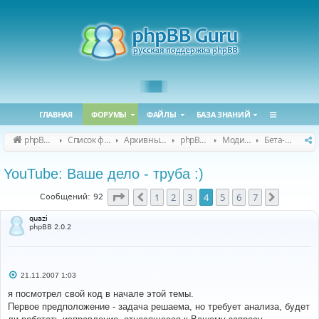
ГЛАВНАЯ
ФОРУМЫ
ФАЙЛЫ
БАЗА ЗНАНИЙ
phpBB Guru
Список форумов
Архивные форумы
phpBB 2.0.x (архив)
Модификация phpBB 2.0.x
Бета-версии модов для phpBB 2.0.x
YouTube: Ваше дело - труба :)
Страница
4
из
7
1
2
3
4
5
6
7
Пред.
След.
Сообщений: 92
quazi
phpBB 2.0.2
С
21.11.2007 1:03
о
о
я посмотрел свой код в начале этой темы.
б
Первое предположение - задача решаема, но требует анализа, будет
щ
е