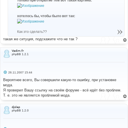
только при открытие тем вот такая картина:
и
е
хотелось бы, чтобы было вот так:
Как это сделать??
такая же ситуция, подскажите что не так ?
Vadim.fr
phpBB 1.2.1
С
26.11.2007 15:44
о
о
Вероятнее всего, Вы совершили какую-то ошибку, при установке
б
мода.
щ
е
Я проверил Вашу ссылку на своём форуме - всё идёт без проблем.
н
Т. е. это не является проблемой мода.
и
е
djslap
phpBB 1.2.0