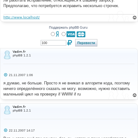
ли работать исправление, относящееся к Вашему запросу.
н
Предполагаю, что потребуется исправить несколько строчек.
и
е
http://www.localhost/
Поддержать phpBB Guru
Vadim.fr
phpBB 1.2.1
С
21.11.2007 1:06
о
о
я думаю, не больше. Просто я не вникал в алгоритм кода, поэтому
б
ничего определённого сказать не могу. возможно, нужно поставить
щ
е
маленький цикл на проверку if WWW if ru
н
и
е
Vadim.fr
phpBB 1.2.1
С
22.11.2007 14:17
о
о