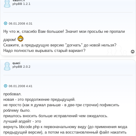
Vadim.fr
phpBB 1.2.1
С
06.01.2008 4:31
о
о
Ну что ж, спасибо Вам большое! Значит мои просьбы не пропали
б
щ
даром!
е
Скажите, а предыдущую версию "догнать" до новой нельзя?
н
и
Надо полностью вырывать старый вариант?
е
quazi
phpBB 2.0.2
С
06.01.2008 4:41
о
о
пробовал.
б
новая - это продолжение предыдущей.
щ
е
не просто (как я думал раньше - в две-три строчки) пофиксить
н
роблему было.
и
е
пришлось вносить больше исправлений чем ожидалось.
лучший апдейт - это
вернуть bbcode.php к первоначальному виду (до применения мода
предыдущей версии), а потом на восстановленный файл накатить