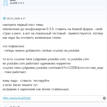
quazi
phpBB 2.0.2
С
06.01.2008 4:17
о
о
смотрите первый пост темы
б
обновление до альфа-версии 0.3.0. ставить на боевой форум - свой
щ
е
страх и риск. а вот на локальный тестовый - приветствуется, потому
н
как надо бы отловить возможные глюки
и
е
что пофиксено
- теперь можно добавлять любые ссылки на youtube
то есть ссылки типа субдомен.youtube.com, ru.youtube.com
en.youtube.com работают одинаково корректно
ссылки типа субдомен.youtube.com/watch?v=CODE&что-то=там_еще
- тоже работают.
кому надо - ставьте, тестируйте
о всех багах пишите тут.
исправим и зарелизим как более стабильную.
http://www.localhost/