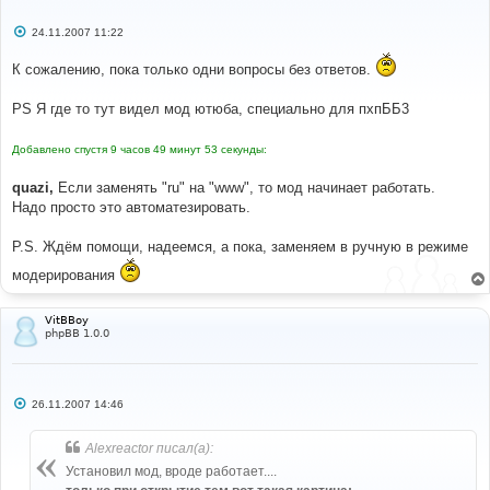
С
24.11.2007 11:22
о
о
К сожалению, пока только одни вопросы без ответов.
б
щ
е
PS Я где то тут видел мод ютюба, специально для пхпББ3
н
и
е
Добавлено спустя 9 часов 49 минут 53 секунды:
quazi,
Если заменять "ru" на "www", то мод начинает работать.
Надо просто это автоматезировать.
P.S. Ждём помощи, надеемся, а пока, заменяем в ручную в режиме
модерирования
VitBBoy
phpBB 1.0.0
С
26.11.2007 14:46
о
о
б
Alexreactor писал(а):
щ
е
Установил мод, вроде работает....
н