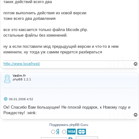
таких действий всего два
потом выполнить действия из новой версии
тоже всего два добавления
все это каксается только файла bbcode.php.
остальные файлы без изменений.
ну а если поставили мод предыдущей версии и что-то в нем
изменили, ну тогда уж самим придется разбираться
http://www.localhost/
Vadim.fr
phpBB 1.2.1
С
06.01.2008 4:52
о
о
Ок! Спасибо Вам большущее! Не плохой подарок, к Новому году и
б
Рождеству! :wink:
щ
е
н
и
Поддержать phpBB Guru
е