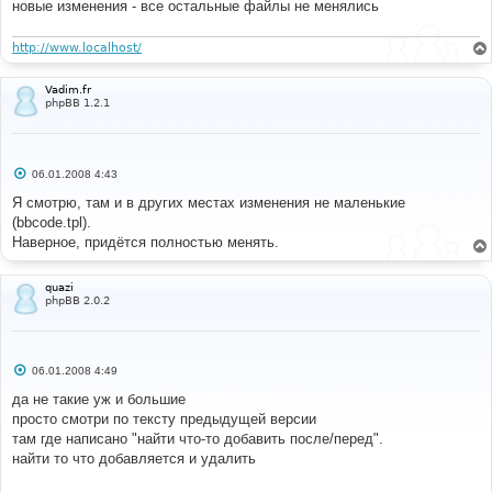
новые изменения - все остальные файлы не менялись
http://www.localhost/
Vadim.fr
phpBB 1.2.1
С
06.01.2008 4:43
о
о
Я смотрю, там и в других местах изменения не маленькие
б
(bbcode.tpl).
щ
е
Наверное, придётся полностью менять.
н
и
е
quazi
phpBB 2.0.2
С
06.01.2008 4:49
о
о
да не такие уж и большие
б
просто смотри по тексту предыдущей версии
щ
е
там где написано "найти что-то добавить после/перед".
н
найти то что добавляется и удалить
и
е