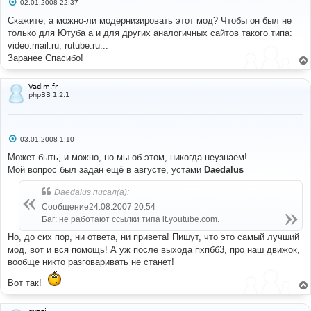
С
02.01.2008 22:37
о
о
Скажите, а можно-ли модернизировать этот мод? Чтобы он был не
б
только для Ютуба а и для других аналогичных сайтов такого типа:
щ
е
video.mail.ru, rutube.ru...
н
Заранее Спасибо!
и
е
Vadim.fr
phpBB 1.2.1
С
03.01.2008 1:10
о
о
Может быть, и можно, но мы об этом, никогда неузнаем!
б
Мой вопрос был задан ещё в августе, устами
Daedalus
щ
е
н
Daedalus писал(а):
и
е
Сообщение24.08.2007 20:54
Баг: не работают ссылки типа it.youtube.com.
Но, до сих пор, ни ответа, ни привета! Пишут, что это самый лучший
мод, вот и вся помощь! А уж после выхода пхпбб3, про наш движок,
вообще никто разговаривать не станет!
Вот так!