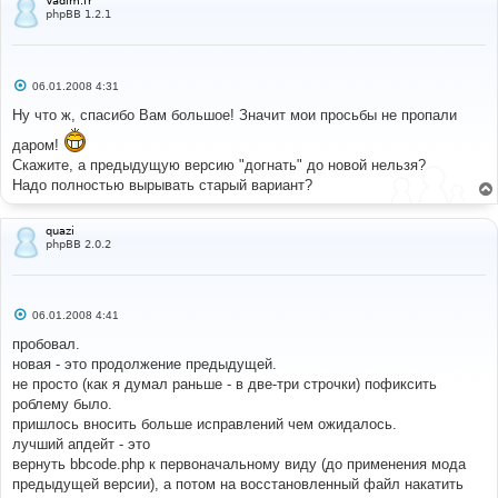
Vadim.fr
phpBB 1.2.1
С
06.01.2008 4:31
о
о
Ну что ж, спасибо Вам большое! Значит мои просьбы не пропали
б
щ
даром!
е
Скажите, а предыдущую версию "догнать" до новой нельзя?
н
и
Надо полностью вырывать старый вариант?
е
quazi
phpBB 2.0.2
С
06.01.2008 4:41
о
о
пробовал.
б
новая - это продолжение предыдущей.
щ
е
не просто (как я думал раньше - в две-три строчки) пофиксить
н
роблему было.
и
е
пришлось вносить больше исправлений чем ожидалось.
лучший апдейт - это
вернуть bbcode.php к первоначальному виду (до применения мода
предыдущей версии), а потом на восстановленный файл накатить