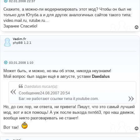
С
02.01.2008 22:37
о
о
Скажите, а можно-ли модернизировать этот мод? Чтобы он был не
б
только для Ютуба а и для других аналогичных сайтов такого типа:
щ
е
video.mail.ru, rutube.ru...
н
Заранее Спасибо!
и
е
Vadim.fr
phpBB 1.2.1
С
03.01.2008 1:10
о
о
Может быть, и можно, но мы об этом, никогда неузнаем!
б
Мой вопрос был задан ещё в августе, устами
Daedalus
щ
е
н
Daedalus писал(а):
и
е
Сообщение24.08.2007 20:54
Баг: не работают ссылки типа it.youtube.com.
Но, до сих пор, ни ответа, ни привета! Пишут, что это самый лучший
мод, вот и вся помощь! А уж после выхода пхпбб3, про наш движок,
вообще никто разговаривать не станет!
Вот так!