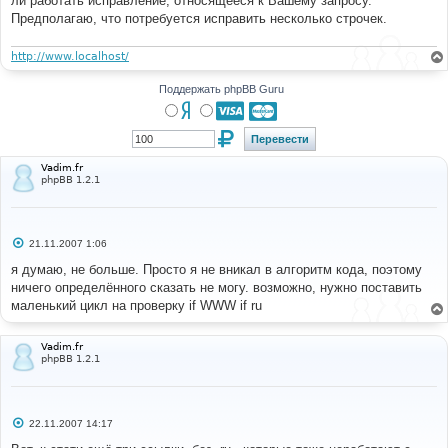
ли работать исправление, относящееся к Вашему запросу.
н
Предполагаю, что потребуется исправить несколько строчек.
и
е
http://www.localhost/
Поддержать phpBB Guru
Vadim.fr
phpBB 1.2.1
С
21.11.2007 1:06
о
о
я думаю, не больше. Просто я не вникал в алгоритм кода, поэтому
б
ничего определённого сказать не могу. возможно, нужно поставить
щ
е
маленький цикл на проверку if WWW if ru
н
и
е
Vadim.fr
phpBB 1.2.1
С
22.11.2007 14:17
о
о