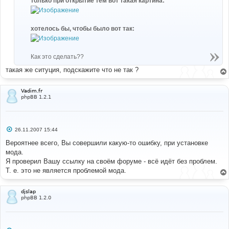
только при открытие тем вот такая картина:
и
е
хотелось бы, чтобы было вот так:
Как это сделать??
такая же ситуция, подскажите что не так ?
Vadim.fr
phpBB 1.2.1
С
26.11.2007 15:44
о
о
Вероятнее всего, Вы совершили какую-то ошибку, при установке
б
мода.
щ
е
Я проверил Вашу ссылку на своём форуме - всё идёт без проблем.
н
Т. е. это не является проблемой мода.
и
е
djslap
phpBB 1.2.0