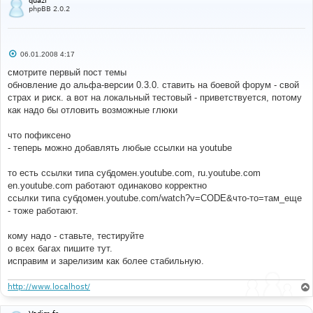
quazi
phpBB 2.0.2
С
06.01.2008 4:17
о
о
смотрите первый пост темы
б
обновление до альфа-версии 0.3.0. ставить на боевой форум - свой
щ
е
страх и риск. а вот на локальный тестовый - приветствуется, потому
н
как надо бы отловить возможные глюки
и
е
что пофиксено
- теперь можно добавлять любые ссылки на youtube
то есть ссылки типа субдомен.youtube.com, ru.youtube.com
en.youtube.com работают одинаково корректно
ссылки типа субдомен.youtube.com/watch?v=CODE&что-то=там_еще
- тоже работают.
кому надо - ставьте, тестируйте
о всех багах пишите тут.
исправим и зарелизим как более стабильную.
http://www.localhost/