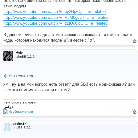
Вот, к стати ещё три ссылки, без .ru , которые тоже неработают с
б
этим модом
щ
е
http://www.youtube.com/watch?v=by2HjwlQ ... re=related
н
http://www.youtube.com/watch?v=VJM0goE7 ... re=related
и
е
http://www.youtube.com/watch?v=zzjOcOcQ ... re=related
В данном случае, надо автоматически распознавать и стирать часть
кода, которая находится после"&", вместе с "&".
fixic
phpBB 1.2.0
С
24.11.2007 1:29
о
о
хм.. ну а на мой вопрос есть ответ? для ББ3 есть модификация? или
б
всетаки самому ковырятся в этом?
щ
е
н
и
чем смогу помогу
е
فراس
Vadim.fr
phpBB 1.2.1