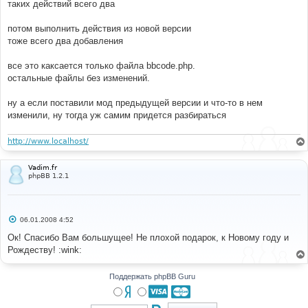
таких действий всего два
потом выполнить действия из новой версии
тоже всего два добавления
все это каксается только файла bbcode.php.
остальные файлы без изменений.
ну а если поставили мод предыдущей версии и что-то в нем
изменили, ну тогда уж самим придется разбираться
http://www.localhost/
Vadim.fr
phpBB 1.2.1
С
06.01.2008 4:52
о
о
Ок! Спасибо Вам большущее! Не плохой подарок, к Новому году и
б
Рождеству! :wink:
щ
е
н
и
Поддержать phpBB Guru
е