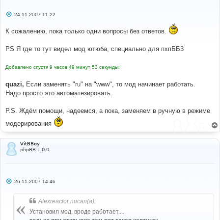
С
24.11.2007 11:22
о
о
К сожалению, пока только одни вопросы без ответов.
б
щ
е
PS Я где то тут видел мод ютюба, специально для пхпББ3
н
и
е
Добавлено спустя 9 часов 49 минут 53 секунды:
quazi,
Если заменять "ru" на "www", то мод начинает работать.
Надо просто это автоматезировать.
P.S. Ждём помощи, надеемся, а пока, заменяем в ручную в режиме
модерирования
VitBBoy
phpBB 1.0.0
С
26.11.2007 14:46
о
о
б
Alexreactor писал(а):
щ
е
Установил мод, вроде работает....
н