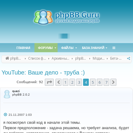
ГЛАВНАЯ
ФОРУМЫ
ФАЙЛЫ
БАЗА ЗНАНИЙ
phpBB Guru
Список форумов
Архивные форумы
phpBB 2.0.x (архив)
Модификация phpBB 2.0.x
Бета-версии модов для phpBB 2.0.x
YouTube: Ваше дело - труба :)
Страница
4
из
7
1
2
3
4
5
6
7
Пред.
След.
Сообщений: 92
quazi
phpBB 2.0.2
С
21.11.2007 1:03
о
о
я посмотрел свой код в начале этой темы.
б
Первое предположение - задача решаема, но требует анализа, будет
щ
е