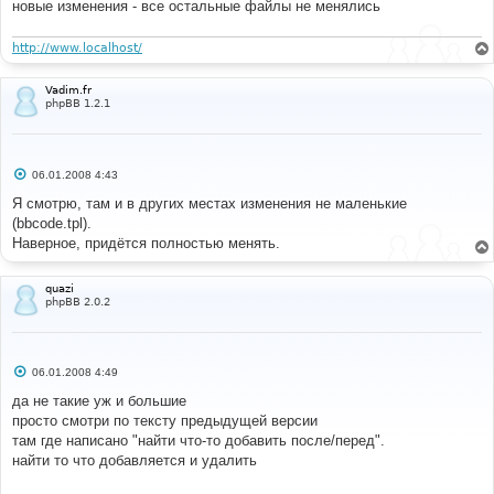
новые изменения - все остальные файлы не менялись
http://www.localhost/
Vadim.fr
phpBB 1.2.1
С
06.01.2008 4:43
о
о
Я смотрю, там и в других местах изменения не маленькие
б
(bbcode.tpl).
щ
е
Наверное, придётся полностью менять.
н
и
е
quazi
phpBB 2.0.2
С
06.01.2008 4:49
о
о
да не такие уж и большие
б
просто смотри по тексту предыдущей версии
щ
е
там где написано "найти что-то добавить после/перед".
н
найти то что добавляется и удалить
и
е