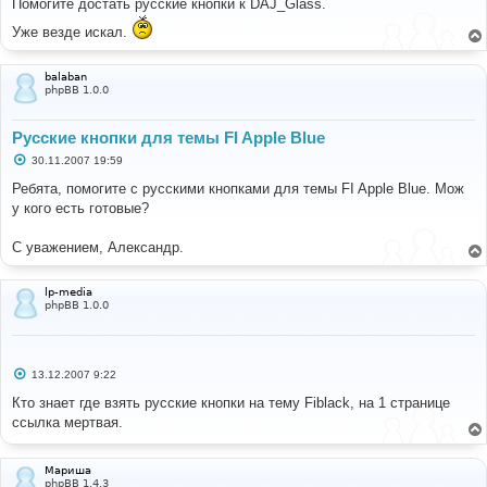
Помогите достать русские кнопки к DAJ_Glass.
б
щ
Уже везде искал.
е
н
и
balaban
е
phpBB 1.0.0
Русские кнопки для темы FI Apple Blue
С
30.11.2007 19:59
о
о
Ребята, помогите с русскими кнопками для темы FI Apple Blue. Мож
б
у кого есть готовые?
щ
е
н
С уважением, Александр.
и
е
lp-media
phpBB 1.0.0
С
13.12.2007 9:22
о
о
Кто знает где взять русские кнопки на тему Fiblack, на 1 странице
б
ссылка мертвая.
щ
е
н
и
Мариша
е
phpBB 1.4.3