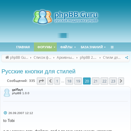
ГЛАВНАЯ
ФОРУМЫ
ФАЙЛЫ
БАЗА ЗНАНИЙ
phpBB Guru
Список форумов
Архивные форумы
phpBB 2.0.x (архив)
Стили для phpBB 2.0.x
Русские кнопки для стилей
Страница
20
из
23
1
18
19
20
21
22
23
Пред.
Сле
Сообщений: 335
…
galflayt
phpBB 1.0.0
С
26.09.2007 12:12
о
о
to Tobi
б
щ
е