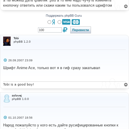
а ты можеш дать файлик .psd а то мне надо чучуть изменить
н
кнопочку ответить или скажи каким ты пользовался шрифтом
и
е
Поддержать phpBB Guru
Tobi
phpBB 1.2.0
С
26.09.2007 23:09
о
о
Шрифт Anime Ace, только вот я в гиф сразу закатывал
б
щ
е
н
и
Tobi is a good boy!
е
solovej
phpBB 1.0.0
С
01.10.2007 18:56
о
о
Народ пожалуйсто у кого есть дайте русифицированные кнопки к
б