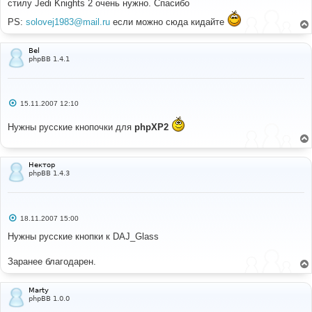
стилу Jedi Knights 2 очень нужно. Спасибо
щ
е
PS:
solovej1983@mail.ru
если можно сюда кидайте
н
и
е
Bel
phpBB 1.4.1
С
15.11.2007 12:10
о
о
Нужны русские кнопочки для
phpXP2
б
щ
е
н
и
Нектор
е
phpBB 1.4.3
С
18.11.2007 15:00
о
о
Нужны русские кнопки к DAJ_Glass
б
щ
е
Заранее благодарен.
н
и
е
Marty
phpBB 1.0.0