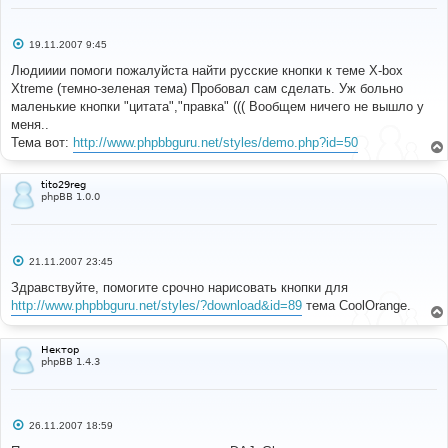
С
19.11.2007 9:45
о
о
Людииии помоги пожалуйста найти русские кнопки к теме X-box
б
Xtreme (темно-зеленая тема) Пробовал сам сделать. Уж больно
щ
е
маленькие кнопки "цитата","правка" ((( Вообщем ничего не вышло у
н
меня..
и
е
Тема вот:
http://www.phpbbguru.net/styles/demo.php?id=50
tito29reg
phpBB 1.0.0
С
21.11.2007 23:45
о
о
Здравствуйте, помогите срочно нарисовать кнопки для
б
http://www.phpbbguru.net/styles/?download&id=89
тема CoolOrange.
щ
е
н
и
Нектор
е
phpBB 1.4.3
С
26.11.2007 18:59
о
о