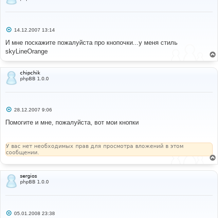
С
14.12.2007 13:14
о
о
И мне поскажите пожалуйста про кнопочки...у меня стиль
б
skyLineOrange
щ
е
н
и
chipchik
е
phpBB 1.0.0
С
28.12.2007 9:06
о
о
Помогите и мне, пожалуйста, вот мои кнопки
б
щ
е
н
У вас нет необходимых прав для просмотра вложений в этом
и
сообщении.
е
sergios
phpBB 1.0.0
С
05.01.2008 23:38