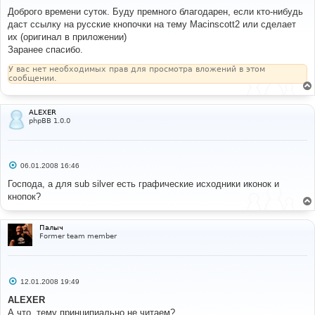
о
о
Доброго времени суток. Буду премного благодарен, если кто-нибудь
б
даст ссылку на русские кнопочки на тему Macinscott2 или сделает
щ
е
их (оригинал в приложении)
н
Заранее спасибо.
и
е
У вас нет необходимых прав для просмотра вложений в этом
сообщении.
ALEXER
phpBB 1.0.0
С
06.01.2008 16:46
о
о
Господа, а для sub silver есть графические исходники иконок и
б
кнопок?
щ
е
н
и
Палыч
е
Former team member
С
12.01.2008 19:49
о
о
ALEXER
б
А что, тему принципиально не читаем?
щ