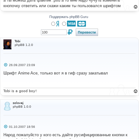
а ты можеш дать файлик .psd а то мне надо чучуть изменить
н
кнопочку ответить или скажи каким ты пользовался шрифтом
и
е
Поддержать phpBB Guru
Tobi
phpBB 1.2.0
С
26.09.2007 23:09
о
о
Шрифт Anime Ace, только вот я в гиф сразу закатывал
б
щ
е
н
и
Tobi is a good boy!
е
solovej
phpBB 1.0.0
С
01.10.2007 18:56
о
о
Народ пожалуйсто у кого есть дайте русифицированные кнопки к
б