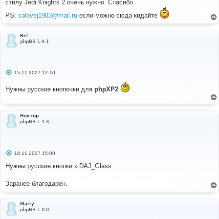
стилу Jedi Knights 2 очень нужно. Спасибо
щ
е
PS:
solovej1983@mail.ru
если можно сюда кидайте
н
и
е
Bel
phpBB 1.4.1
С
15.11.2007 12:10
о
о
Нужны русские кнопочки для
phpXP2
б
щ
е
н
и
Нектор
е
phpBB 1.4.3
С
18.11.2007 15:00
о
о
Нужны русские кнопки к DAJ_Glass
б
щ
е
Заранее благодарен.
н
и
е
Marty
phpBB 1.0.0