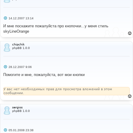
С
14.12.2007 13:14
о
о
И мне поскажите пожалуйста про кнопочки...у меня стиль
б
skyLineOrange
щ
е
н
и
chipchik
е
phpBB 1.0.0
С
28.12.2007 9:06
о
о
Помогите и мне, пожалуйста, вот мои кнопки
б
щ
е
н
У вас нет необходимых прав для просмотра вложений в этом
и
сообщении.
е
sergios
phpBB 1.0.0
С
05.01.2008 23:38