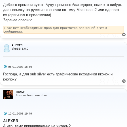
о
о
Доброго времени суток. Буду премного благодарен, если кто-нибудь
б
даст ссылку на русские кнопочки на тему Macinscott2 или сделает
щ
е
их (оригинал в приложении)
н
Заранее спасибо.
и
е
У вас нет необходимых прав для просмотра вложений в этом
сообщении.
ALEXER
phpBB 1.0.0
С
06.01.2008 16:46
о
о
Господа, а для sub silver есть графические исходники иконок и
б
кнопок?
щ
е
н
и
Палыч
е
Former team member
С
12.01.2008 19:49
о
о
ALEXER
б
А что, тему принципиально не читаем?
щ