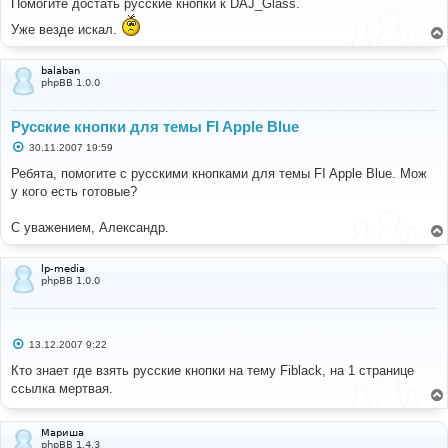
Помогите достать русские кнопки к DAJ_Glass.
б
щ
Уже везде искал.
е
н
и
balaban
е
phpBB 1.0.0
Русские кнопки для темы FI Apple Blue
С
30.11.2007 19:59
о
о
Ребята, помогите с русскими кнопками для темы FI Apple Blue. Мож
б
у кого есть готовые?
щ
е
н
С уважением, Александр.
и
е
lp-media
phpBB 1.0.0
С
13.12.2007 9:22
о
о
Кто знает где взять русские кнопки на тему Fiblack, на 1 странице
б
ссылка мертвая.
щ
е
н
и
Мариша
е
phpBB 1.4.3