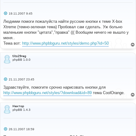
С
19.11.2007 9:45
о
о
Людииии помоги пожалуйста найти русские кнопки к теме X-box
б
Xtreme (темно-зеленая тема) Пробовал сам сделать. Уж больно
щ
е
маленькие кнопки "цитата","правка" ((( Вообщем ничего не вышло у
н
меня..
и
е
Тема вот:
http://www.phpbbguru.net/styles/demo.php?id=50
tito29reg
phpBB 1.0.0
С
21.11.2007 23:45
о
о
Здравствуйте, помогите срочно нарисовать кнопки для
б
http://www.phpbbguru.net/styles/?download&id=89
тема CoolOrange.
щ
е
н
и
Нектор
е
phpBB 1.4.3
С
26.11.2007 18:59
о
о