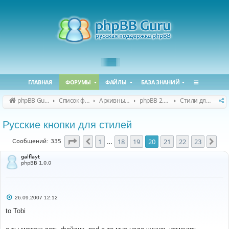
ГЛАВНАЯ
ФОРУМЫ
ФАЙЛЫ
БАЗА ЗНАНИЙ
phpBB Guru
Список форумов
Архивные форумы
phpBB 2.0.x (архив)
Стили для phpBB 2.0.x
Русские кнопки для стилей
Страница
20
из
23
1
18
19
20
21
22
23
Пред.
Сле
Сообщений: 335
…
galflayt
phpBB 1.0.0
С
26.09.2007 12:12
о
о
to Tobi
б
щ
е