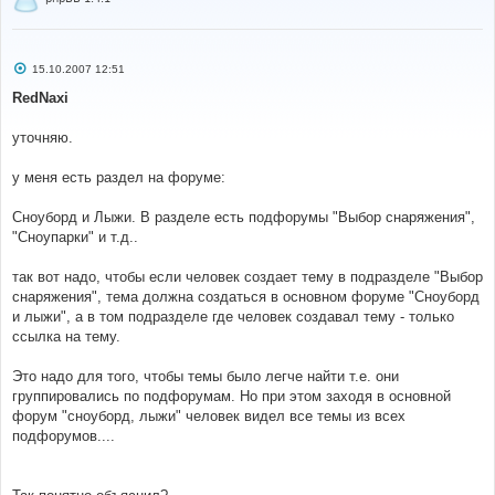
С
15.10.2007 12:51
о
о
RedNaxi
б
щ
е
уточняю.
н
и
е
у меня есть раздел на форуме:
Сноуборд и Лыжи. В разделе есть подфорумы "Выбор снаряжения",
"Сноупарки" и т.д..
так вот надо, чтобы если человек создает тему в подразделе "Выбор
снаряжения", тема должна создаться в основном форуме "Сноуборд
и лыжи", а в том подразделе где человек создавал тему - только
ссылка на тему.
Это надо для того, чтобы темы было легче найти т.е. они
группировались по подфорумам. Но при этом заходя в основной
форум "сноуборд, лыжи" человек видел все темы из всех
подфорумов....