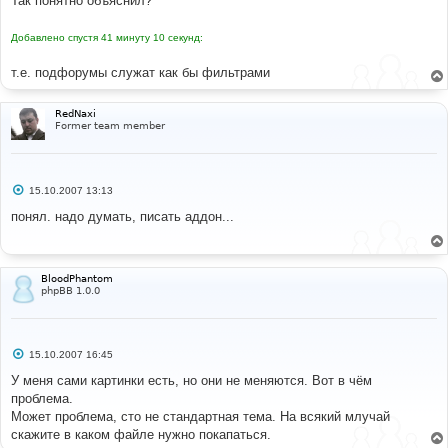
Так понятно объяснил?
Добавлено спустя 41 минуту 10 секунд:
т.е. подфорумы служат как бы фильтрами
RedNaxi
Former team member
С
15.10.2007 13:13
о
о
понял. надо думать, писать аддон...
б
щ
е
н
и
BloodPhantom
е
phpBB 1.0.0
С
15.10.2007 16:45
о
о
У меня сами картинки есть, но они не меняются. Вот в чём
б
проблема.
щ
е
Может проблема, сто не стандартная тема. На всякий млучай
н
скажите в каком файле нужно покапаться.
и