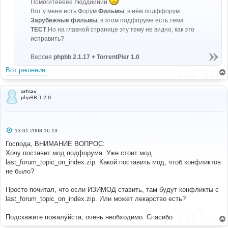
Помогитеееее люддиииии
н
и
Вот у меня есть Форум
Фильмы
, в нём подффорум
е
Зарубежные фильмы
, в этом подфоруме есть тема
ТЕСТ
.Но на главной странице эту тему не видно, как это
исправить?
Версия
phpbb 2.1.17 + TorrentPier 1.0
Вот решение.
artsav
phpBB 1.2.0
С
13.01.2008 16:13
о
о
Господа, ВНИМАНИЕ ВОПРОС:
б
Хочу поставит мод подфорума. Уже стоит мод
щ
е
last_forum_topic_on_index.zip. Какой поставить мод, чтоб конфликтов
н
не было?
и
е
Просто почитал, что если ИЗИМОД ставить, там будут конфликты с
last_forum_topic_on_index.zip. Или может лекарство есть?
Подскажите пожалуйста, очень необходимо. Спасибо