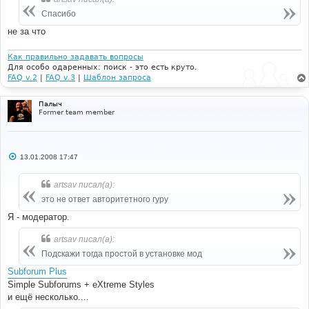
Спасибо
не за что
Как правильно задавать вопросы
Для особо одаренных: поиск - это есть круто.
FAQ v.2
|
FAQ v.3
|
Шаблон запроса
Палыч
Former team member
С
13.01.2008 17:47
о
о
б
artsav писал(а):
щ
е
это не ответ авторитетного гуру
н
и
Я - модератор.
е
artsav писал(а):
Подскажи тогда простой в установке мод
Subforum Plus
Simple Subforums + eXtreme Styles
и ещё несколько....