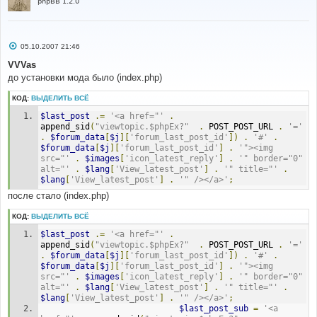
phpBB 1.2.0
С
05.10.2007 21:46
о
о
VVVas
б
до установки мода было (index.php)
щ
е
н
КОД:
ВЫДЕЛИТЬ ВСЁ
и
е
$last_post
.=
'<a href="'
.
append_sid
(
"viewtopic.$phpEx?"
.
 POST_POST_URL 
.
'='
.
$forum_data
[
$j
][
'forum_last_post_id'
])
.
'#'
.
$forum_data
[
$j
][
'forum_last_post_id'
]
.
'"><img 
src="'
.
$images
[
'icon_latest_reply'
]
.
'" border="0" 
alt="'
.
$lang
[
'View_latest_post'
]
.
'" title="'
.
$lang
[
'View_latest_post'
]
.
'" /></a>'
;
после стало (index.php)
КОД:
ВЫДЕЛИТЬ ВСЁ
$last_post
.=
'<a href="'
.
append_sid
(
"viewtopic.$phpEx?"
.
 POST_POST_URL 
.
'='
.
$forum_data
[
$j
][
'forum_last_post_id'
])
.
'#'
.
$forum_data
[
$j
][
'forum_last_post_id'
]
.
'"><img 
src="'
.
$images
[
'icon_latest_reply'
]
.
'" border="0" 
alt="'
.
$lang
[
'View_latest_post'
]
.
'" title="'
.
$lang
[
'View_latest_post'
]
.
'" /></a>'
;
$last_post_sub
=
'<a 