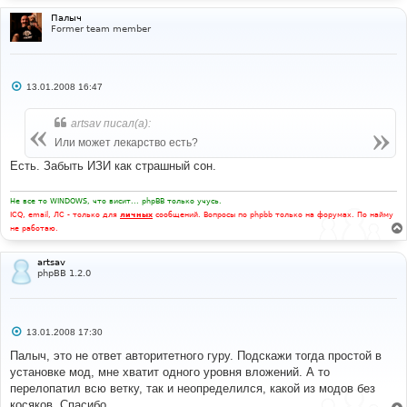
Палыч
Former team member
С
13.01.2008 16:47
о
о
б
artsav писал(а):
щ
е
Или может лекарство есть?
н
и
Есть. Забыть ИЗИ как страшный сон.
е
Не все то WINDOWS, что висит... phpBB только учусь.
ICQ, email, ЛС - только для
личных
сообщений. Вопросы по phpbb только на форумах. По найму
не работаю.
artsav
phpBB 1.2.0
С
13.01.2008 17:30
о
о
Палыч, это не ответ авторитетного гуру. Подскажи тогда простой в
б
установке мод, мне хватит одного уровня вложений. А то
щ
е
перелопатил всю ветку, так и неопределился, какой из модов без
н
косяков. Спасибо
и