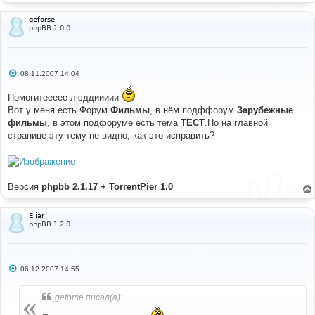
е
geforse
phpBB 1.0.0
С
08.11.2007 14:04
о
о
Помогитеееее люддиииии
б
щ
Вот у меня есть Форум
Фильмы
, в нём подффорум
Зарубежные
е
фильмы
, в этом подфоруме есть тема
ТЕСТ
.Но на главной
н
и
странице эту тему не видно, как это исправить?
е
Версия
phpbb 2.1.17 + TorrentPier 1.0
Eliar
phpBB 1.2.0
С
06.12.2007 14:55
о
о
б
geforse писал(а):
щ
е