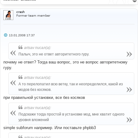
е
crash
Former team member
С
13.01.2008 17:37
о
о
б
artsav писал(а):
щ
е
Палыч, это не ответ авторитетного гуру.
н
и
почему не ответ? Тогда ваш вопрос, это не вопрос авторитетному
е
гуру.
artsav писал(а):
А то перелопатил всю ветку, так и неопределился, какой из
модов без косяков.
при правильной установки, все без косяков
artsav писал(а):
Подскажи тогда простой в установке мод, мне хватит одного
уровня вложений
simple subforum например. Или поставьте phpbb3
artsav писал(а):