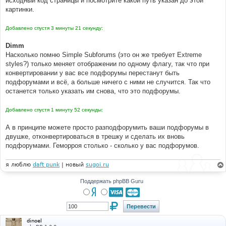
исходный код страницы и посмотрите какой путь указан до этой
н
картинки.
и
е
Добавлено спустя 3 минуты 21 секунду:
Dimm
Насколько помню Simple Subforums (это он же требует Extreme
styles?) только меняет отображении по одному флагу, так что при
конвертировании у вас все подфорумы перестанут быть
подфорумами и всё, а больше ничего с ними не случится. Так что
останется только указать им снова, что это подфорумы.
Добавлено спустя 1 минуту 52 секунды:
А в принципе можете просто разподфорумить ваши подфорумы в
двушке, отконвертироваться в трешку и сделать их вновь
подфорумами. Геморроя столько - сколько у вас подфорумов.
я люблю
daft punk
| новый
sugoi.ru
Поддержать phpBB Guru
dinoel