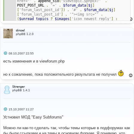
href="'
.
 append_sid
(
"viewtopic.$phpEx?"
.
POST_POST_URL 
.
'='
.
$forum_data
[
$j
]
[
'forum_last_post_id'
])
.
'#'
.
$forum_data
[
$j
]
[
'forum_last_post_id'
]
.
'"><img src="'
.
(
$unread_topics
?
$images
[
'icon_newest_reply'
]
:
$images
[
'icon_latest_reply'
])
.
'" border="0" alt="'
.
$lang
[
'View_latest_post'
]
.
'" title="'
.
dinoel
$lang
[
'View_latest_post'
]
.
'" /></a>'
;
phpBB 1.2.0
$last_post_time
=
$forum_data
[
$j
][
'post_time'
];
С
08.10.2007 22:55
о
о
есть изменения и в viewforum.php
б
щ
е
но к сожалению, пока положительного результата не получил
н
и
е
Strenger
phpBB 1.4.1
С
15.10.2007 11:27
о
о
Устновил МОД "Easy Subforums"
б
щ
е
Можно ли как-то сделать так, чтобы темы которые в подфорумах как
н
бы были ссылками и на темы в основном форуме. Я понимаю, что
и