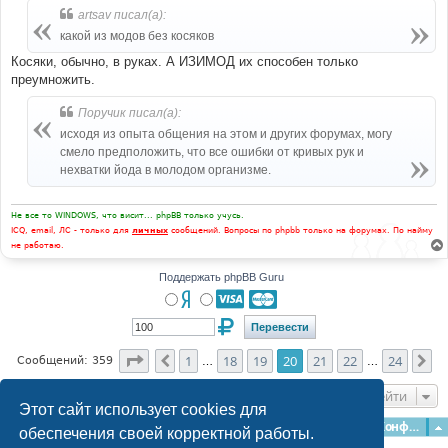
artsav писал(а):
какой из модов без косяков
Косяки, обычно, в руках. А ИЗИМОД их способен только
преумножить.
Поручик писал(а):
исходя из опыта общения на этом и других форумах, могу
смело предположить, что все ошибки от кривых рук и
нехватки йода в молодом организме.
Не все то WINDOWS, что висит... phpBB только учусь.
ICQ, email, ЛС - только для
личных
сообщений. Вопросы по phpbb только на форумах. По найму
не работаю.
Поддержать phpBB Guru
Страница
20
из
24
1
18
19
20
21
22
24
Пред.
Сл
Сообщений: 359
…
…
Перейти
Этот сайт использует cookies для
Главная
Форумы
Наша команда
О команде
Конфиденциальность
обеспечения своей корректной работы.