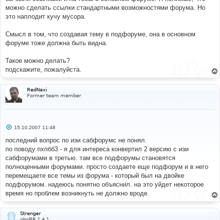
е
можно сделать ссылки стандартными возможностями форума. Но
это наплодит кучу мусора.
Смысл в том, что создавая тему в подфоруме, она в основном
форуме тоже должна быть видна.
Такое можно делать?
подскажите, пожалуйста.
RedNaxi
Former team member
С
15.10.2007 11:48
о
о
последний вопрос по изи сабфорумс не понял.
б
по поводу пхпбб3 - я для интереса конвертил 2 версию с изи
щ
е
сабфорумами в третью. там все подфорумы становятся
н
полноценными форумами. просто создаете еще подфорум и в него
и
е
перемещаете все темы из форума - который был на двойке
подфорумом. надеюсь понятно объяснил. на это уйдет некоторое
время но проблем возникнуть не должно вроде.
Strenger
phpBB 1.4.1