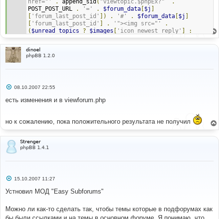
href="'
.
 append_sid
(
"viewtopic.$phpEx?"
.
POST_POST_URL 
.
'='
.
$forum_data
[
$j
]
[
'forum_last_post_id'
])
.
'#'
.
$forum_data
[
$j
]
[
'forum_last_post_id'
]
.
'"><img src="'
.
(
$unread_topics
?
$images
[
'icon_newest_reply'
]
:
$images
[
'icon_latest_reply'
])
.
'" border="0" alt="'
.
$lang
[
'View_latest_post'
]
.
'" title="'
.
dinoel
$lang
[
'View_latest_post'
]
.
'" /></a>'
;
phpBB 1.2.0
$last_post_time
=
$forum_data
[
$j
][
'post_time'
];
С
08.10.2007 22:55
о
о
есть изменения и в viewforum.php
б
щ
е
но к сожалению, пока положительного результата не получил
н
и
е
Strenger
phpBB 1.4.1
С
15.10.2007 11:27
о
о
Устновил МОД "Easy Subforums"
б
щ
е
Можно ли как-то сделать так, чтобы темы которые в подфорумах как
н
бы были ссылками и на темы в основном форуме. Я понимаю, что
и