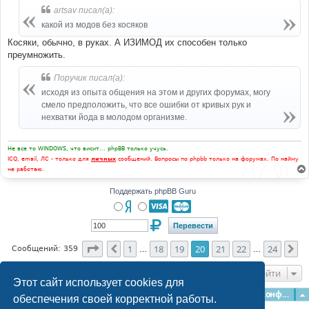
artsav писал(а):
какой из модов без косяков
Косяки, обычно, в руках. А ИЗИМОД их способен только
преумножить.
Поручик писал(а):
исходя из опыта общения на этом и других форумах, могу
смело предположить, что все ошибки от кривых рук и
нехватки йода в молодом организме.
Не все то WINDOWS, что висит... phpBB только учусь.
ICQ, email, ЛС - только для
личных
сообщений. Вопросы по phpbb только на форумах. По найму
не работаю.
Поддержать phpBB Guru
Страница
20
из
24
1
18
19
20
21
22
24
Пред.
Сл
Сообщений: 359
…
…
Перейти
Этот сайт использует cookies для
Главная
Форумы
Наша команда
О команде
Конфиденциальность
обеспечения своей корректной работы.