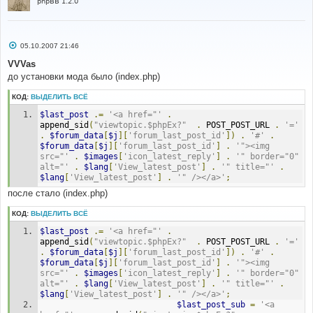
phpBB 1.2.0
С
05.10.2007 21:46
о
о
VVVas
б
до установки мода было (index.php)
щ
е
н
КОД:
ВЫДЕЛИТЬ ВСЁ
и
е
$last_post
.=
'<a href="'
.
append_sid
(
"viewtopic.$phpEx?"
.
 POST_POST_URL 
.
'='
.
$forum_data
[
$j
][
'forum_last_post_id'
])
.
'#'
.
$forum_data
[
$j
][
'forum_last_post_id'
]
.
'"><img 
src="'
.
$images
[
'icon_latest_reply'
]
.
'" border="0" 
alt="'
.
$lang
[
'View_latest_post'
]
.
'" title="'
.
$lang
[
'View_latest_post'
]
.
'" /></a>'
;
после стало (index.php)
КОД:
ВЫДЕЛИТЬ ВСЁ
$last_post
.=
'<a href="'
.
append_sid
(
"viewtopic.$phpEx?"
.
 POST_POST_URL 
.
'='
.
$forum_data
[
$j
][
'forum_last_post_id'
])
.
'#'
.
$forum_data
[
$j
][
'forum_last_post_id'
]
.
'"><img 
src="'
.
$images
[
'icon_latest_reply'
]
.
'" border="0" 
alt="'
.
$lang
[
'View_latest_post'
]
.
'" title="'
.
$lang
[
'View_latest_post'
]
.
'" /></a>'
;
$last_post_sub
=
'<a 