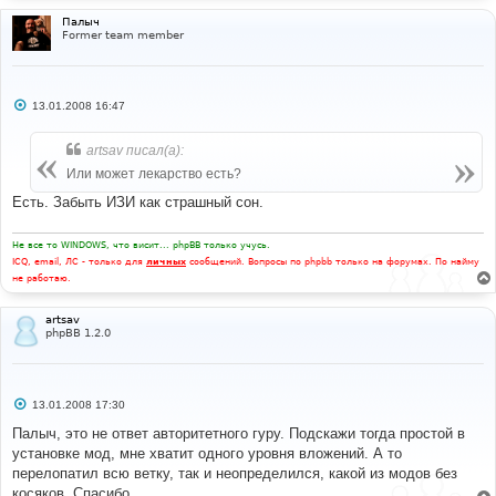
Палыч
Former team member
С
13.01.2008 16:47
о
о
б
artsav писал(а):
щ
е
Или может лекарство есть?
н
и
Есть. Забыть ИЗИ как страшный сон.
е
Не все то WINDOWS, что висит... phpBB только учусь.
ICQ, email, ЛС - только для
личных
сообщений. Вопросы по phpbb только на форумах. По найму
не работаю.
artsav
phpBB 1.2.0
С
13.01.2008 17:30
о
о
Палыч, это не ответ авторитетного гуру. Подскажи тогда простой в
б
установке мод, мне хватит одного уровня вложений. А то
щ
е
перелопатил всю ветку, так и неопределился, какой из модов без
н
косяков. Спасибо
и