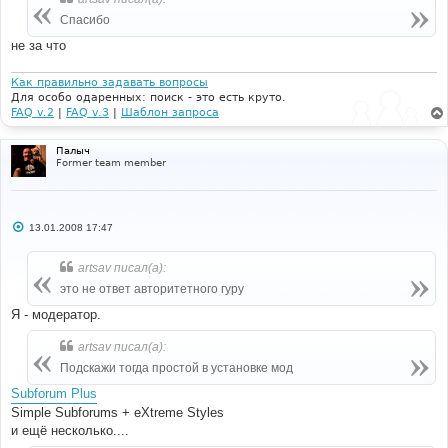
Спасибо
не за что
Как правильно задавать вопросы
Для особо одаренных: поиск - это есть круто.
FAQ v.2
|
FAQ v.3
|
Шаблон запроса
Палыч
Former team member
С
13.01.2008 17:47
о
о
б
artsav писал(а):
щ
е
это не ответ авторитетного гуру
н
и
Я - модератор.
е
artsav писал(а):
Подскажи тогда простой в установке мод
Subforum Plus
Simple Subforums + eXtreme Styles
и ещё несколько....