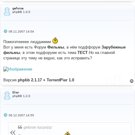
е
geforse
phpBB 1.0.0
С
08.11.2007 14:04
о
о
Помогитеееее люддиииии
б
щ
Вот у меня есть Форум
Фильмы
, в нём подффорум
Зарубежные
е
фильмы
, в этом подфоруме есть тема
ТЕСТ
.Но на главной
н
и
странице эту тему не видно, как это исправить?
е
Версия
phpbb 2.1.17 + TorrentPier 1.0
Eliar
phpBB 1.2.0
С
06.12.2007 14:55
о
о
б
geforse писал(а):
щ
е