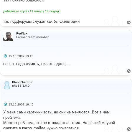
Так понятно объяснил?
Добавлено спустя 41 минуту 10 секунд:
т.е. подфорумы служат как бы фильтрами
RedNaxi
Former team member
С
15.10.2007 13:13
о
о
понял. надо думать, писать аддон...
б
щ
е
н
и
BloodPhantom
е
phpBB 1.0.0
С
15.10.2007 16:45
о
о
У меня сами картинки есть, но они не меняются. Вот в чём
б
проблема.
щ
е
Может проблема, сто не стандартная тема. На всякий млучай
н
скажите в каком файле нужно покапаться.
и