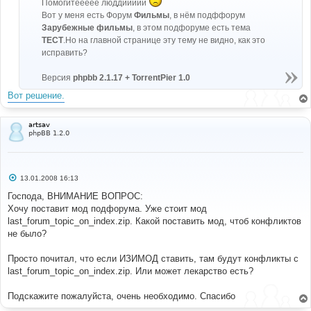
Помогитеееее люддиииии
н
и
Вот у меня есть Форум
Фильмы
, в нём подффорум
е
Зарубежные фильмы
, в этом подфоруме есть тема
ТЕСТ
.Но на главной странице эту тему не видно, как это
исправить?
Версия
phpbb 2.1.17 + TorrentPier 1.0
Вот решение.
artsav
phpBB 1.2.0
С
13.01.2008 16:13
о
о
Господа, ВНИМАНИЕ ВОПРОС:
б
Хочу поставит мод подфорума. Уже стоит мод
щ
е
last_forum_topic_on_index.zip. Какой поставить мод, чтоб конфликтов
н
не было?
и
е
Просто почитал, что если ИЗИМОД ставить, там будут конфликты с
last_forum_topic_on_index.zip. Или может лекарство есть?
Подскажите пожалуйста, очень необходимо. Спасибо