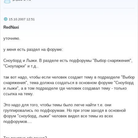
С
15.10.2007 12:51
о
о
RedNaxi
б
щ
е
уточняю.
н
и
е
у меня есть раздел на форуме:
Сноуборд и Лыжи. В разделе есть подфорумы "Выбор снаряжения",
"Сноупарки" и т.д..
так вот надо, чтобы если человек создает тему в подразделе "Выбор
снаряжения", тема должна создаться в основном форуме "Сноуборд
и лыжи", а в том подразделе где человек создавал тему - только
ссылка на тему.
Это надо для того, чтобы темы было легче найти т.е. они
группировались по подфорумам. Но при этом заходя в основной
форум "сноуборд, лыжи" человек видел все темы из всех
подфорумов....