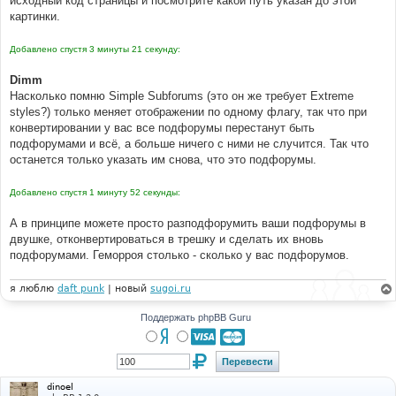
исходный код страницы и посмотрите какой путь указан до этой
н
картинки.
и
е
Добавлено спустя 3 минуты 21 секунду:
Dimm
Насколько помню Simple Subforums (это он же требует Extreme
styles?) только меняет отображении по одному флагу, так что при
конвертировании у вас все подфорумы перестанут быть
подфорумами и всё, а больше ничего с ними не случится. Так что
останется только указать им снова, что это подфорумы.
Добавлено спустя 1 минуту 52 секунды:
А в принципе можете просто разподфорумить ваши подфорумы в
двушке, отконвертироваться в трешку и сделать их вновь
подфорумами. Геморроя столько - сколько у вас подфорумов.
я люблю
daft punk
| новый
sugoi.ru
Поддержать phpBB Guru
dinoel