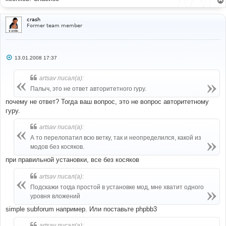
е
crash
Former team member
С
13.01.2008 17:37
о
о
б
artsav писал(а):
щ
е
Палыч, это не ответ авторитетного гуру.
н
и
почему не ответ? Тогда ваш вопрос, это не вопрос авторитетному
е
гуру.
artsav писал(а):
А то перелопатил всю ветку, так и неопределился, какой из
модов без косяков.
при правильной установки, все без косяков
artsav писал(а):
Подскажи тогда простой в установке мод, мне хватит одного
уровня вложений
simple subforum например. Или поставьте phpbb3
artsav писал(а):