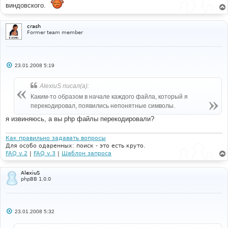
виндовского.
crash
Former team member
С
23.01.2008 5:19
о
о
б
AlexiuS писал(а):
щ
е
Каким-то образом в начале каждого файла, который я
н
перекодировал, появились непонятные символы.
и
е
я извиняюсь, а вы php файлы перекодировали?
Как правильно задавать вопросы
Для особо одаренных: поиск - это есть круто.
FAQ v.2
|
FAQ v.3
|
Шаблон запроса
AlexiuS
phpBB 1.0.0
С
23.01.2008 5:32
о
о