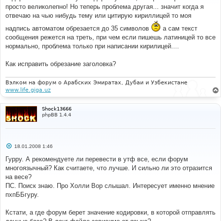
е
просто великолепно! Но теперь проблема другая... значит когда я
н
отвечаю на чью нибудь тему или цитирую кириллицей то моя
и
е
надпись автоматом обрезается до 35 символов
а сам текст
сообщения режется на треть, при чем если пишешь латиницей то все
нормально, проблема только при написании кирилицей....
Как исправить обрезание заголовка?
Вэлком на форум о Арабских Эмиратах, Дубаи и Узбекистане
www.life.giga.uz
Shock13666
phpBB 1.4.4
С
18.01.2008 1:46
о
о
Гурру. А рекомендуете ли перевести в утф все, если форум
б
многоязычный? Как считаете, что лучше. И сильно ли это отразится
щ
е
на весе?
н
ПС. Поиск знаю. Про Холли Вор слышал. Интересует именно мнение
и
е
пхпББгуру.
Кстати, а где форум берет значение кодировки, в которой отправлять