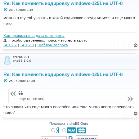
Re: Kак поменять кодировку windows-1251 на UTF-8
С
24.07.2008 2:45
о
о
можно в my.cnf указать в какой кодировке соединятьсяя и еще много
б
чего.
щ
е
н
и
Как правильно задавать вопросы
е
Для особо одаренных: поиск - это есть круто.
FAQ v.2
|
FAQ v.3
|
Шаблон запроса
eternal201
phpBB 1.0.0
Re: Kак поменять кодировку windows-1251 на UTF-8
С
25.07.2008 13:38
о
о
б
щ
еще много чего
е
н
и
это значит что еще много способов или еще много всего переписать
е
надо?
Поддержать phpBB Guru