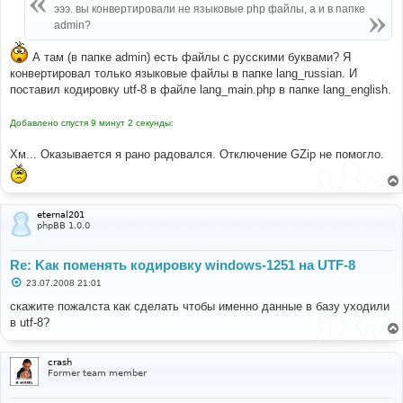
эээ. вы конвертировали не языковые php файлы, а и в папке
admin?
А там (в папке admin) есть файлы с русскими буквами? Я
конвертировал только языковые файлы в папке lang_russian. И
поставил кодировку utf-8 в файле lang_main.php в папке lang_english.
Добавлено спустя 9 минут 2 секунды:
Хм... Оказывается я рано радовался. Отключение GZip не помогло.
eternal201
phpBB 1.0.0
Re: Kак поменять кодировку windows-1251 на UTF-8
С
23.07.2008 21:01
о
о
скажите пожалста как сделать чтобы именно данные в базу уходили
б
в utf-8?
щ
е
н
и
crash
е
Former team member