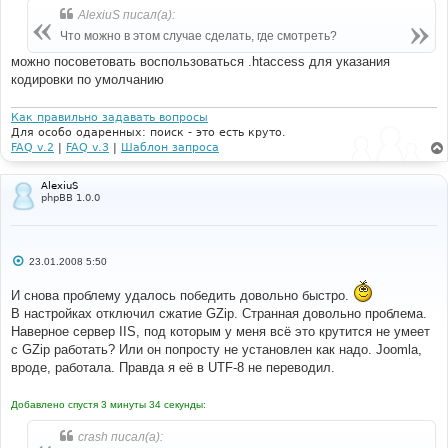
AlexiuS писал(а):
Что можно в этом случае сделать, где смотреть?
можно посоветовать воспользоваться .htaccess для указания
кодировки по умолчанию
Как правильно задавать вопросы
Для особо одаренных: поиск - это есть круто.
FAQ v.2
|
FAQ v.3
|
Шаблон запроса
AlexiuS
phpBB 1.0.0
С
23.01.2008 5:50
о
о
И снова проблему удалось победить довольно быстро.
б
щ
В настройках отключил сжатие GZip. Странная довольно проблема.
е
Наверное сервер IIS, под которым у меня всё это крутится не умеет
н
и
с GZip работать? Или он попросту не установлен как надо. Joomla,
е
вроде, работала. Правда я её в UTF-8 не переводил.
Добавлено спустя 3 минуты 34 секунды:
crash писал(а):