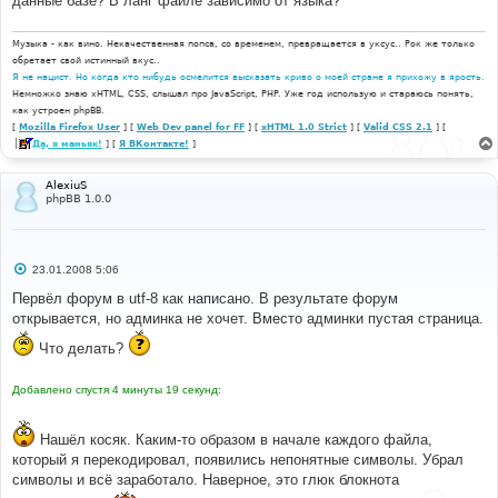
данные базе? В ланг файле зависимо от языка?
Музыка - как вино. Некачественная попса, со временем, превращается в уксус.. Рок же только
обретает свой истинный вкус..
Я не нацист. Но когда кто нибудь осмелится высказать криво о моей стране я прихожу в ярость.
Немножко знаю xHTML, CSS, слышал про JavaScript, PHP. Уже год использую и стараюсь понять,
как устроен phpBB.
[
Mozilla Firefox User
] [
Web Dev panel for FF
] [
xHTML 1.0 Strict
] [
Valid CSS 2.1
] [
Да, я маньяк!
] [
Я ВКонтакте!
]
AlexiuS
phpBB 1.0.0
С
23.01.2008 5:06
о
о
Первёл форум в utf-8 как написано. В результате форум
б
открывается, но админка не хочет. Вместо админки пустая страница.
щ
е
Что делать?
н
и
е
Добавлено спустя 4 минуты 19 секунд:
Нашёл косяк. Каким-то образом в начале каждого файла,
который я перекодировал, появились непонятные символы. Убрал
символы и всё заработало. Наверное, это глюк блокнота