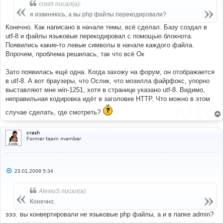
б
crash писал(а):
щ
е
я извиняюсь, а вы php файлы перекодировали?
н
и
Конечно. Как написано в начале темы, всё сделал. Базу создал в
е
utf-8 и файлы языковые перекодировал с помощью блокнота.
Появились какие-то левые символы в начале каждого файла.
Впрочем, проблема решилась, так что всё Ок
Зато появилась ещё одна. Когда захожу на форум, он отображается
в utf-8. А вот браузеры, что Ослик, что мозилла файрфокс, упорно
выставляют мне win-1251, хотя в странице указано utf-8. Видимо,
неправильная кодировка идёт в заголовке HTTP. Что можно в этом
случае сделать, где смотреть?
crash
Former team member
С
23.01.2008 5:34
о
о
б
AlexiuS писал(а):
щ
е
Конечно.
н
и
эээ. вы конвертировали не языковые php файлы, а и в папке admin?
е