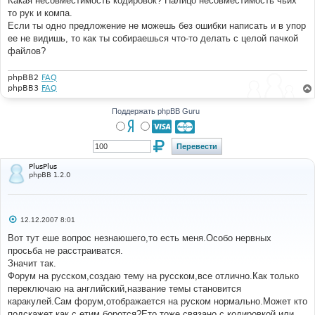
Какая несовместимость кодировок? Налицо несовместимость чьих
н
то рук и компа.
и
е
Если ты одно предложение не можешь без ошибки написать и в упор
ее не видишь, то как ты собираешься что-то делать с целой пачкой
файлов?
phpBB2
FAQ
phpBB3
FAQ
Поддержать phpBB Guru
PlusPlus
phpBB 1.2.0
С
12.12.2007 8:01
о
о
Вот тут еше вопрос незнаюшего,то есть меня.Особо нервных
б
просьба не расстраиватся.
щ
е
Значит так.
н
Форум на русском,создаю тему на русском,все отлично.Как только
и
е
переключаю на английский,название темы становится
каракулей.Сам форум,отображается на руском нормально.Может кто
подскажет как с етим боротся?Ето тоже связано с кодировкой или