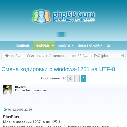
ГЛАВНАЯ
ФОРУМЫ
ФАЙЛЫ
БАЗА ЗНАНИЙ
phpBB Guru
Список форумов
Архивные форумы
phpBB 2.0.x (архив)
FAQ (phpBB 2.0.x)
Смена кодировки с windows-1251 на UTF-8
1
2
Пред.
Сообщений: 28
Rayden
Former team member
С
07.12.2007 22:29
о
о
PlusPlus
б
Мля, в названии 1257, а не 1251!
щ
е