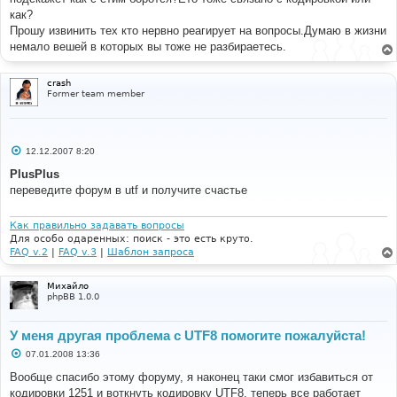
как?
Прошу извинить тех кто нервно реагирует на вопросы.Думаю в жизни
немало вешей в которых вы тоже не разбираетесь.
crash
Former team member
С
12.12.2007 8:20
о
о
PlusPlus
б
переведите форум в utf и получите счастье
щ
е
н
и
Как правильно задавать вопросы
е
Для особо одаренных: поиск - это есть круто.
FAQ v.2
|
FAQ v.3
|
Шаблон запроса
Михайло
phpBB 1.0.0
У меня другая проблема с UTF8 помогите пожалуйста!
С
07.01.2008 13:36
о
о
Вообще спасибо этому форуму, я наконец таки смог избавиться от
б
кодировки 1251 и воткнуть кодировку UTF8, теперь все работает
щ