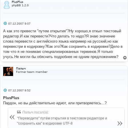
PlusPlus
phpBB 1.2.0
С
07.12.2007 9:07
о
о
А как это превести "путем открытия"?Ну хорошо,я откыл текстовый
б
редактор.И как перевести?Что делать то надо?Я знаю значение
щ
е
слова перевести с английского языка например на русский,но как
н
перевестри в кодировку?Как это?Как сохранить в кодировке?Дело в
и
е
том что я не понимаю специализированных терминов.Я только
учусь.Не могли бы обяснить подробнее не одним предложением?
Палыч
Former team member
С
07.12.2007 9:52
о
о
PlusPlus
б
Пардон, но вы действительно идиот, или притворяетесь...?
щ
е
н
Палыч писал(а):
и
е
"Переводите" путём открытия в текстовом редакторе и
"сохранить как" в кодировке UTF-8