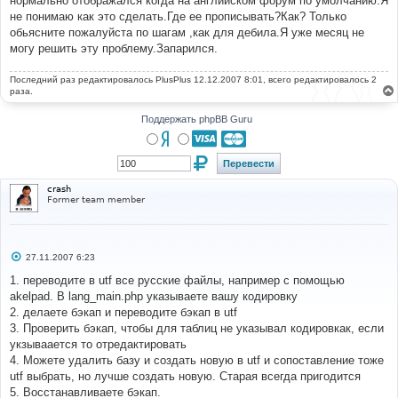
нормально отображался когда на английском форум по умолчанию.Я
н
не понимаю как это сделать.Где ее прописывать?Как? Только
и
е
обьясните пожалуйста по шагам ,как для дебила.Я уже месяц не
могу решить эту проблему.Запарился.
Последний раз редактировалось
PlusPlus
12.12.2007 8:01, всего редактировалось 2
раза.
Поддержать phpBB Guru
crash
Former team member
С
27.11.2007 6:23
о
о
1. переводите в utf все русские файлы, например с помощью
б
akelpad. В lang_main.php указываете вашу кодировку
щ
е
2. делаете бэкап и переводите бэкап в utf
н
3. Проверить бэкап, чтобы для таблиц не указывал кодировкак, если
и
е
укзываается то отредактировать
4. Можете удалить базу и создать новую в utf и сопоставление тоже
utf выбрать, но лучше создать новую. Старая всегда пригодится
5. Восстанавливаете бэкап.