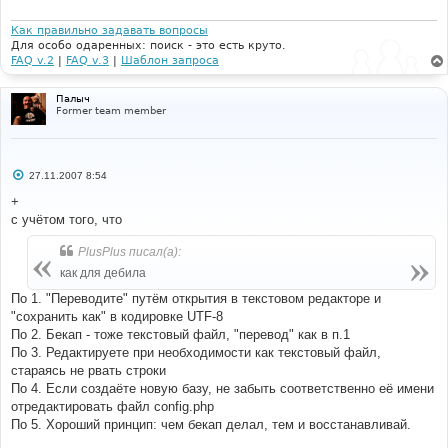
Как правильно задавать вопросы
Для особо одаренных: поиск - это есть круто.
FAQ v.2
|
FAQ v.3
|
Шаблон запроса
Палыч
Former team member
С
27.11.2007 8:54
о
о
+
б
с учётом того, что
щ
е
н
PlusPlus писал(а):
и
е
как для дебила
По 1. "Переводите" путём открытия в текстовом редакторе и
"сохранить как" в кодировке UTF-8
По 2. Бекап - тоже текстовый файл, "перевод" как в п.1
По 3. Редактируете при необходимости как текстовый файл,
стараясь не рвать строки
По 4. Если создаёте новую базу, не забыть соответственно её имени
отредактировать файл config.php
По 5. Хороший принцип: чем бекап делал, тем и восстанавливай.