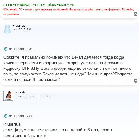
Не все то WINDOWS, что висит... phpBB только учусь.
ICQ, email, ЛС - только для
личных
сообщений. Вопросы по phpbb только на форумах. По найму
не работаю.
PlusPlus
phpBB 1.2.0
С
04.12.2007 8:45
о
о
Скажите ,я правильно понимаю что Бекап делается тогда когда
б
хочешь перевести информацию которая уже есть на форуме в
щ
е
кодровку UTF-8.Ну а если форум еще не открыт,и в нем нет ничего
н
пока, то пoлучается Бекап делать не надо?Или я не прав?Поправте
и
е
если я не прав.В чем смысл?
crash
Former team member
С
04.12.2007 9:08
о
о
PlusPlus
б
если форум еще не ставили, то не делайте бэкап, просто
щ
е
подготовьте базу в ютф
н