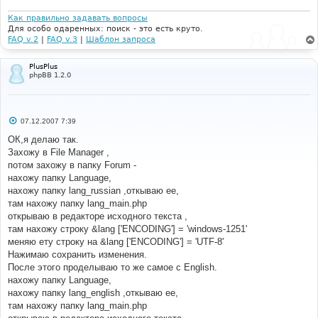
и
е
Как правильно задавать вопросы
Для особо одаренных: поиск - это есть круто.
FAQ v.2
|
FAQ v.3
|
Шаблон запроса
PlusPlus
phpBB 1.2.0
С
07.12.2007 7:39
о
о
ОК,я делаю так.
б
Захожу в File Mаnager ,
щ
е
потом захожу в папку Forum -
н
нахожу папку Language,
и
е
нахожу папку lang_russian ,откываю ее,
там нахожу папку lang_main.php
открываю в редакторе исходного текста ,
там нахожу строку &lang ['ENCODING'] = 'windows-1251'
меняю ету строку на &lang ['ENCODING'] = 'UTF-8'
Нажимаю сохранить изменения.
После этого проделываю то же самое с English.
нахожу папку Language,
нахожу папку lang_english ,откываю ее,
там нахожу папку lang_main.php