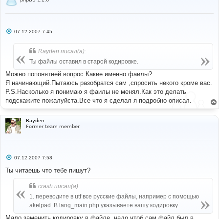
С
07.12.2007 7:45
о
о
б
Rayden писал(а):
щ
е
Ты файлы оставил в старой кодировке.
н
и
Можно попонятней вопрос.Какие именно фаилы?
е
Я начинающий.Пытаюсь разобратся сам ,спросить некого кроме вас.
P.S.Насколько я понимаю я фаилы не менял.Как это делать
подскажите пожалуйста.Все что я сделал я подробно описал.
Rayden
Former team member
С
07.12.2007 7:58
о
о
Ты читаешь что тебе пишут?
б
щ
crash писал(а):
е
н
1. переводите в utf все русские файлы, например с помощью
и
е
akelpad. В lang_main.php указываете вашу кодировку
Мало заменить кодировку в файле, надо чтоб сам файл был в