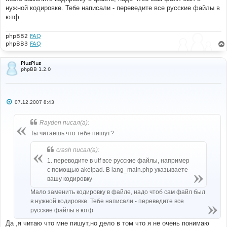
нужной кодировке. Тебе написали - переведите все русские файлы в
ютф
phpBB2
FAQ
phpBB3
FAQ
PlusPlus
phpBB 1.2.0
С
07.12.2007 8:43
о
о
б
Rayden писал(а):
щ
е
Ты читаешь что тебе пишут?
н
и
crash писал(а):
е
1. переводите в utf все русские файлы, например
с помощью akelpad. В lang_main.php указываете
вашу кодировку
Мало заменить кодировку в файле, надо чтоб сам файл был
в нужной кодировке. Тебе написали - переведите все
русские файлы в ютф
Да ,я читаю что мне пишут,но дело в том что я не очень понимаю