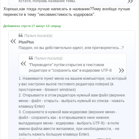
Кстати, поправь название темы.
и
е
Хорошо,как тогда лучше написать в названии?Тему вообще лучше
перенести в тему "несовместимость кодировок".
Добавлено спустя 17 минут 13 секунд:
Палыч писал(а):
PlusPlus
Пардон, но вы действительно идиот, или притворяетесь...?
Палыч писал(а):
"Переводите" путём открытия в текстовом
редакторе и "сохранить как" в кодировке UTF-8
1. Нажимаете пункт меню на вашем компьютере, на который
у вас настроен вызов тестового редактора notepad (в
просторечии - блокнот windows)
2. Открываете в этом редакторе нужный вам файл (верхнее
меню - файл - открыть - выбрать нужный из списка - нажать
клавишу Enter)
3. Сохраняете в нужной вам кодировке (верхнее меню -
файл - сохранить как - в открывшемся окне нижнее
выпадающее меню - кодировка - выбрать UTF-8) - в поле
имени файла ввести желаемое, при необходимости, - не
забыть нажать большую клавишу Enter).