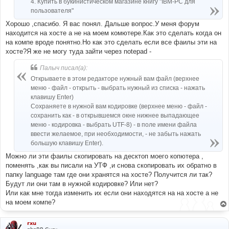
4. Купить в букинистическом магазине книгу "IBM-PC для
пользователя"
Хорошо ,спасибо. Я вас понял. Дальше вопрос.У меня форум
находится на хосте а не на моем комютере.Как это сделать когда он
на компе вроде понятно.Но как это сделать если все фаилы эти на
хосте?Я же не могу туда зайти через notepad -
Палыч писал(а):
Открываете в этом редакторе нужный вам файл (верхнее
меню - файл - открыть - выбрать нужный из списка - нажать
клавишу Enter)
Сохраняете в нужной вам кодировке (верхнее меню - файл -
сохранить как - в открывшемся окне нижнее выпадающее
меню - кодировка - выбрать UTF-8) - в поле имени файла
ввести желаемое, при необходимости, - не забыть нажать
большую клавишу Enter).
Можно ли эти фаилы скопировать на десктоп моего копютера ,
поменять ,как вы писали на УТФ ,и снова скопировать их обратно в
папку language там где они хранятся на хосте? Получится ли так?
Будут ли они там в нужной кодировке? Или нет?
Или как мне тогда изменить их если они находятся на на хосте а не
на моем компе?
rxu