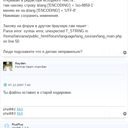
открываю в редакторе исходного текста ,
там нахожу строку &lang ['ENCODING'] = 'iso-8859-1'
меняю ее на &lang ['ENCODING'] = 'UTF-8'
Нажимаю сохранить изменения.
Захожу на форум в другом браузере,там пишет :
Parse error: syntax error, unexpected T_STRING in
/home/latvianw/public_html/forum/language/lang_russian/lang_main.php
on line 50
Люди подскажите что я делаю неправильно?
Rayden
Former team member
С
07.12.2007 7:42
о
о
Ты файлы оставил в старой кодировке.
б
щ
е
н
и
phpBB2
FAQ
е
phpBB3
FAQ
PlusPlus
phpBB 1.2.0