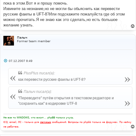
пока в этом.Вот я и прошу помочь.
Извините за незнание,но не могли бы обьяснить как перевести
русские фаилы в UFT-8?Или подскажите пожалуйста где об этом
можно прочитать.Я не знаю как это сделать,но есть большое
желание узнать.
Палыч
Former team member
С
07.12.2007 8:49
о
о
б
PlusPlus писал(а):
щ
е
как перевести русские фаилы в UFT-8?
н
и
е
Палыч писал(а):
"Переводите" путём открытия в текстовом редакторе и
"сохранить как" в кодировке UTF-8
Не все то WINDOWS, что висит... phpBB только учусь.
ICQ, email, ЛС - только для
личных
сообщений. Вопросы по phpbb только на форумах. По найму
не работаю.