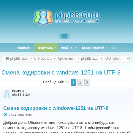
ГЛАВНАЯ
ФОРУМЫ
ФАЙЛЫ
БАЗА ЗНАНИЙ
phpBB Guru
Список форумов
Архивные форумы
phpBB 2.0.x (архив)
FAQ (phpBB 2.0.x)
Смена кодировки с windows-1251 на UTF-8
1
2
След.
Сообщений: 28
PlusPlus
phpBB 1.2.0
Смена кодировки с windows-1251 на UTF-8
С
27.11.2007 6:04
о
о
Добрый день.Обьясните мне пожалуйста хоть кто-нибудь как
б
поменять кодировку windows-1251 на UTF-8.Чтобы русский язык
щ
е