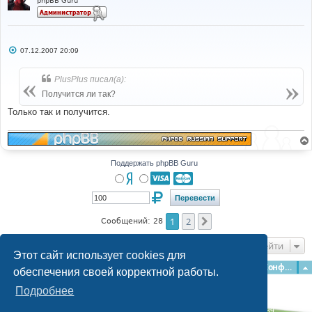
phpBB Guru
С
07.12.2007 20:09
о
о
б
PlusPlus писал(а):
щ
е
Получится ли так?
н
и
Только так и получится.
е
Поддержать phpBB Guru
1
2
След.
Сообщений: 28
Перейти
Этот сайт использует cookies для
Главная
Форумы
Наша команда
О команде
Конфиденциальность
обеспечения своей корректной работы.
Подробнее
Time: 0.189s
| Peak Memory Usage: 3.05 МБ | GZIP: Off |
Queries: 39