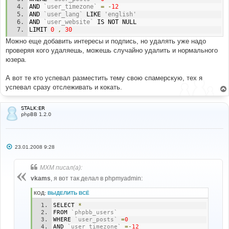
AND 
`user_timezone`
=
-
12
AND 
`user_lang`
 LIKE 
'english'
AND 
`user_website`
 IS NOT NULL 
LIMIT 
0
,
30
Можно еще добавить интересы и подпись, но удалять уже надо
проверяя кого удаляешь, можешь случайно удалить и нормального
юзера.
А вот те кто успевал разместить тему свою спамерскую, тех я
успевал сразу отслеживать и кокать.
STALK:ER
phpBB 1.2.0
С
23.01.2008 9:28
о
о
б
MXM писал(а):
щ
е
vkams
, я вот так делал в phpmyadmin:
н
и
КОД:
ВЫДЕЛИТЬ ВСЁ
е
SELECT 
*
FROM 
`phpbb_users`
WHERE 
`user_posts`
=
0
AND 
`user_timezone`
=-
12