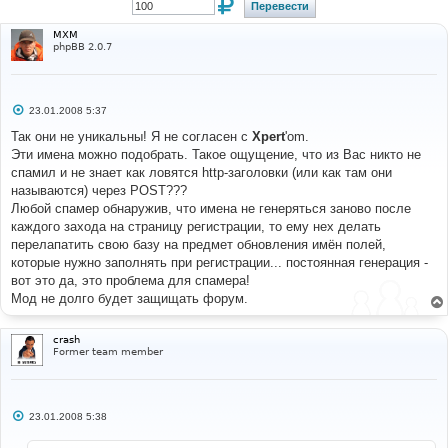
MXM
phpBB 2.0.7
С
23.01.2008 5:37
о
о
Так они не уникальны! Я не согласен с
Xpert
'om.
б
Эти имена можно подобрать. Такое ощущение, что из Вас никто не
щ
е
спамил и не знает как ловятся http-заголовки (или как там они
н
называются) через POST???
и
е
Любой спамер обнаружив, что имена не генеряться заново после
каждого захода на страницу регистрации, то ему нех делать
перелапатить свою базу на предмет обновления имён полей,
которые нужно заполнять при регистрации... постоянная генерация -
вот это да, это проблема для спамера!
Мод не долго будет защищать форум.
crash
Former team member
С
23.01.2008 5:38
о
о