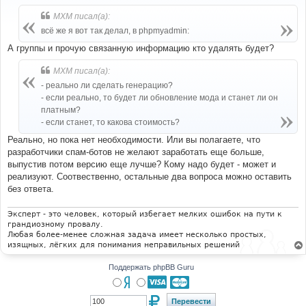
о
б
MXM писал(а):
щ
е
всё же я вот так делал, в phpmyadmin:
н
и
А группы и прочую связанную информацию кто удалять будет?
е
MXM писал(а):
- реально ли сделать генерацию?
- если реально, то будет ли обновление мода и станет ли он
платным?
- если станет, то какова стоимость?
Реально, но пока нет необходимости. Или вы полагаете, что
разработчики спам-ботов не желают заработать еще больше,
выпустив потом версию еще лучше? Кому надо будет - может и
реализуют. Соотвественно, остальные два вопроса можно оставить
без ответа.
Эксперт - это человек, который избегает мелких ошибок на пути к
грандиозному провалу.
Любая более-менее сложная задача имеет несколько простых,
изящных, лёгких для понимания неправильных решений
Поддержать phpBB Guru