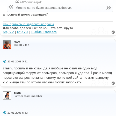
б
MXM писал(а):
щ
е
Мод не долго будет защищать форум.
н
и
а прошлый долго защищал?
е
Как правильно задавать вопросы
Для особо одаренных: поиск - это есть круто.
FAQ v.2
|
FAQ v.3
|
Шаблон запроса
MXM
phpBB 2.0.7
С
23.01.2008 5:41
о
о
crash
, прошлый не юзай, да я вообще не юзал не один мод
б
защищающий форум от спамеров, спамеров я удалял 1 раз в месяц
щ
е
через скл-запрос по заполненому полю вэб-сайта, по жмт равному
н
-12, и еще там по что-то что они любят заполнять...
и
е
crash
Former team member
С
23.01.2008 5:43
о