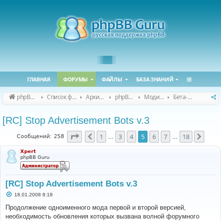
ГЛАВНАЯ
ФОРУМЫ
ФАЙЛЫ
БАЗА ЗНАНИЙ
phpBB Guru
Список форумов
Архивные форумы
phpBB 2.0.x (архив)
Модификация phpBB 2.0.x
Бета-версии модов для phpBB 2.0.x
[RC] Stop Advertisement Bots v.3
Страница
5
из
18
1
3
4
5
6
7
18
Пред.
След
Сообщений: 258
…
…
Xpert
phpBB Guru
[RC] Stop Advertisement Bots v.3
С
18.01.2008 8:18
о
о
Продолжение одноименного мода первой и второй версией,
б
необходимость обновления которых вызвана волной форумного
щ