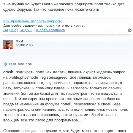
о
я не думаю чо будет много желающих подбирать поля только для
б
одного форума. Так что наверное пока можете спать
щ
е
н
и
Как правильно задавать вопросы
е
Для особо одаренных: поиск - это есть круто.
FAQ v.2
|
FAQ v.3
|
Шаблон запроса
MXM
phpBB 2.0.7
С
23.01.2008 5:58
о
о
crash
, подбирать поля нех делать, пишешь скрипт кидаешь запрос
б
на profile.php?mode=register&agreed=true ловишь заголовок,
щ
е
расскаладываешь его, выдергиваешь параметры, записываешь в
н
базу, запускаешь спамилку кидаешь заголовок только со своими
и
е
значения (из той же базы) для тех параметров что ты выдрал... и
всё... Тем же скриптом прошелся тестовым запросом по базе на
предмет измениния на форуме полей, перезаписал в своей базе
параметры, если они изменились, или если появилилсь новые поля,
то все это в логах сохраняешь, потом ручками обрабатываешь...
вообщем все это легко для программера...
Странная позиция... не думаете, что будет много желающих... пока