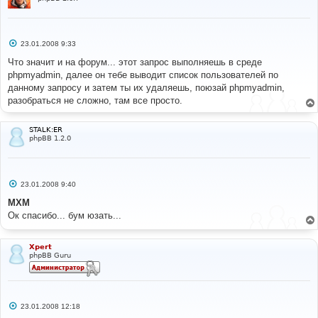
С
23.01.2008 9:33
о
о
Что значит и на форум... этот запрос выполняешь в среде
б
phpmyadmin, далее он тебе выводит список пользователей по
щ
е
данному запросу и затем ты их удаляешь, поюзай phpmyadmin,
н
разобраться не сложно, там все просто.
и
е
STALK:ER
phpBB 1.2.0
С
23.01.2008 9:40
о
о
MXM
б
Ок спасибо... бум юзать...
щ
е
н
и
Xpert
е
phpBB Guru
С
23.01.2008 12:18
о