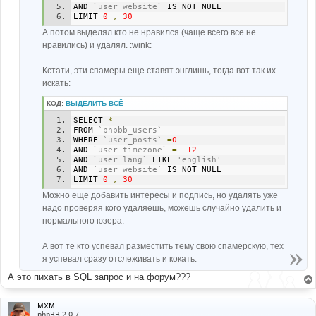
AND 
`user_website`
 IS NOT NULL 
LIMIT 
0
,
30
А потом выделял кто не нравился (чаще всего все не
нравились) и удалял. :wink:
Кстати, эти спамеры еще ставят энглишь, тогда вот так их
искать:
КОД:
ВЫДЕЛИТЬ ВСЁ
SELECT 
*
FROM 
`phpbb_users`
WHERE 
`user_posts`
=
0
AND 
`user_timezone`
=
-
12
AND 
`user_lang`
 LIKE 
'english'
AND 
`user_website`
 IS NOT NULL 
LIMIT 
0
,
30
Можно еще добавить интересы и подпись, но удалять уже
надо проверяя кого удаляешь, можешь случайно удалить и
нормального юзера.
А вот те кто успевал разместить тему свою спамерскую, тех
я успевал сразу отслеживать и кокать.
А это пихать в SQL запрос и на форум???
MXM
phpBB 2.0.7