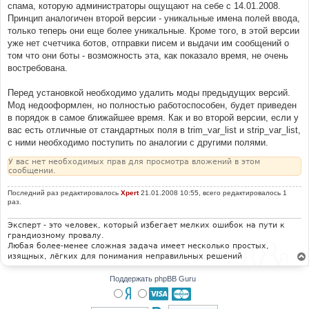
е
спама, которую администраторы ощущают на себе с 14.01.2008.
н
Принцип аналогичен второй версии - уникальные имена полей ввода,
и
е
только теперь они еще более уникальные. Кроме того, в этой версии
уже нет счетчика ботов, отправки писем и выдачи им сообщений о
том что они боты - возможность эта, как показало время, не очень
востребована.
Перед установкой необходимо удалить моды предыдущих версий.
Мод недооформлен, но полностью работоспособен, будет приведен
в порядок в самое ближайшее время. Как и во второй версии, если у
вас есть отличные от стандартных поля в trim_var_list и strip_var_list,
с ними необходимо поступить по аналогии с другими полями.
У вас нет необходимых прав для просмотра вложений в этом
сообщении.
Последний раз редактировалось
Xpert
21.01.2008 10:55, всего редактировалось 1
раз.
Эксперт - это человек, который избегает мелких ошибок на пути к
грандиозному провалу.
Любая более-менее сложная задача имеет несколько простых,
изящных, лёгких для понимания неправильных решений
Поддержать phpBB Guru