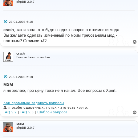
phpBB 2.0.7
С
23.01.2008 6:16
о
о
crash
, так и знал, что будет поднят вопрос о стоимости мода.
б
Вы желаете сделать измененый по моим требованиям мод -
щ
е
платным? Стоимость!?
н
и
е
crash
Former team member
С
23.01.2008 6:18
о
о
MXM
б
я не желаю, про цену тоже не я начал. Все вопросы к Xpert.
щ
е
н
и
Как правильно задавать вопросы
е
Для особо одаренных: поиск - это есть круто.
FAQ v.2
|
FAQ v.3
|
Шаблон запроса
MXM
phpBB 2.0.7