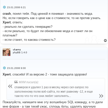
С
23.01.2008 6:21
о
о
crash
, понял тебя. Под ценной я понимал - значимость мода.
б
Но, если говорить как о цене как о стоимости, то не против узнать.
щ
е
Xpert
, ответь:
н
- реально ли сделать генерацию?
и
е
- если реально, то будет ли обновление мода и станет ли он
платным?
- если станет, то какова стоимость?
vkams
phpBB 1.4.0
С
23.01.2008 9:00
о
о
Xpert
, спасибо! И за версию 2 - тоже защищала здорово!
б
щ
MXM писал(а):
е
н
спамеров я удалял 1 раз в месяц через скл-запрос по
и
е
заполненому полю вэб-сайта, по жмт равному -12, и еще
там по что-то что они любят заполнять...
Пожалуйста, напишите мне эту волшебную SQL команду, а то дали
мне форум - а там тихий ужас, сплошь боты, удалять вручную