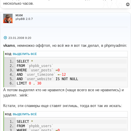
несколько часов.
MXM
phpBB 2.0.7
С
23.01.2008 9:20
о
о
vkams
, немножко оффтоп, но всё же я вот так делал, в phpmyadmin:
б
щ
КОД:
ВЫДЕЛИТЬ ВСЁ
е
н
SELECT 
*
и
е
FROM 
`phpbb_users`
WHERE 
`user_posts`
=
0
AND 
`user_timezone`
=-
12
AND 
`user_website`
 IS NOT NULL 
LIMIT 
0
,
30
А потом выделял кто не нравился (чаще всего все не нравились) и
удалял. :wink:
Кстати, эти спамеры еще ставят энглишь, тогда вот так их искать:
КОД:
ВЫДЕЛИТЬ ВСЁ
SELECT 
*
FROM 
`phpbb_users`
WHERE 
`user_posts`
=
0