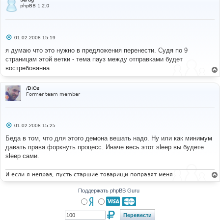
phpBB 1.2.0
С
01.02.2008 15:19
о
о
я думаю что это нужно в предложения перенести. Судя по 9
б
страницам этой ветки - тема пауз между отправками будет
щ
е
востребованна
н
и
е
/DiOs
Former team member
С
01.02.2008 15:25
о
о
Беда в том, что для этого демона вешать надо. Ну или как минимум
б
давать права форкнуть процесс. Иначе весь этот sleep вы будете
щ
е
sleep сами.
н
и
е
И если я неправ, пусть старшие товарищи поправят меня
Поддержать phpBB Guru