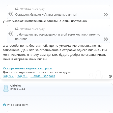
о
о
б
OldMike писал(а):
щ
е
Согласен, бывают у Агавы смешные ляпы!
н
и
у них бывают компетентные ответы, а ляпы постоянно.
е
OldMike писал(а):
то большинство жалующихся в этой теме хостятся именно
на Агаве...
ага, особенно на бесплатной, где по умолчанию отправка почты
запрещена. Да и что за ограничение в отправке одного письма? Вы
меня извините, я плачу вам деньги, будьте добры не ограничивать
меня в отправке моих писем.
Как правильно задавать вопросы
Для особо одаренных: поиск - это есть круто.
FAQ v.2
|
FAQ v.3
|
Шаблон запроса
OldMike
phpBB 1.2.1
С
23.01.2008 18:25
о
о