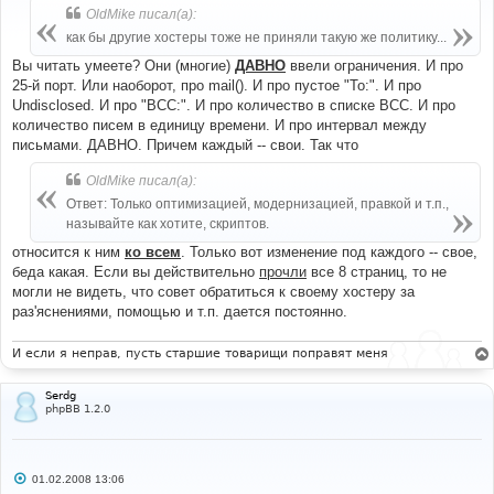
б
OldMike писал(а):
щ
е
как бы другие хостеры тоже не приняли такую же политику...
н
и
Вы читать умеете? Они (многие)
ДАВНО
ввели ограничения. И про
е
25-й порт. Или наоборот, про mail(). И про пустое "To:". И про
Undisclosed. И про "BCC:". И про количество в списке BCC. И про
количество писем в единицу времени. И про интервал между
письмами. ДАВНО. Причем каждый -- свои. Так что
OldMike писал(а):
Ответ: Только оптимизацией, модернизацией, правкой и т.п.,
называйте как хотите, скриптов.
относится к ним
ко всем
. Только вот изменение под каждого -- свое,
беда какая. Если вы действительно
прочли
все 8 страниц, то не
могли не видеть, что совет обратиться к своему хостеру за
раз'яснениями, помощью и т.п. дается постоянно.
И если я неправ, пусть старшие товарищи поправят меня
Serdg
phpBB 1.2.0
С
01.02.2008 13:06
о