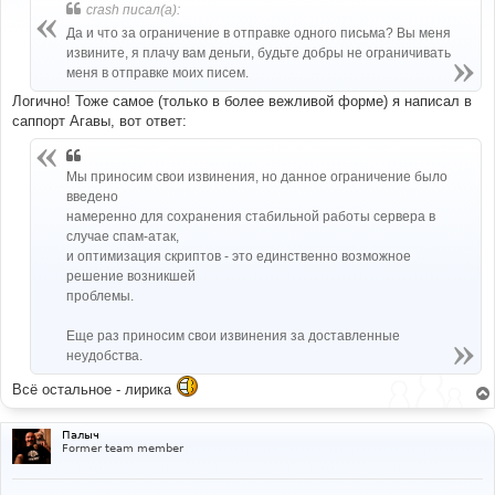
б
crash писал(а):
щ
е
Да и что за ограничение в отправке одного письма? Вы меня
н
извините, я плачу вам деньги, будьте добры не ограничивать
и
е
меня в отправке моих писем.
Логично! Тоже самое (только в более вежливой форме) я написал в
саппорт Агавы, вот ответ:
Мы приносим свои извинения, но данное ограничение было
введено
намеренно для сохранения стабильной работы сервера в
случае спам-атак,
и оптимизация скриптов - это единственно возможное
решение возникшей
проблемы.
Еще раз приносим свои извинения за доставленные
неудобства.
Всё остальное - лирика
Палыч
Former team member