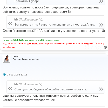
Грамотно! Супер!
Во-первых, только по просьбам трудящихся; во-вторых, сначала,
всё-таки, советуют разобраться с хостером 8)
OldMike писал(а):
Вот компетентный ответ с пояснениями от хостера Агава:
Слова "компетентный" и "Агава" лично у меня как-то не стыкуются 8)
Не все то WINDOWS, что висит... phpBB только учусь.
ICQ, email, ЛС - только для
личных
сообщений. Вопросы по phpbb только на форумах. По найму
не работаю.
crash
Former team member
С
23.01.2008 12:11
о
о
б
OldMike писал(а):
щ
е
Советуют сообщение об ошибке закомментировать...
н
и
еще мы советуем отключяит отправку почты, особенно если сам
е
хостер не позволяет отправлять ее.