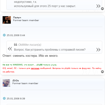
недопустимо, т.к.
используемый для этого 25 порт у нас закрыт.
Палыч
Former team member
С
25.01.2008 0:44
о
о
б
OldMike писал(а):
щ
е
Вопрос: Как устранить проблемы с отправкой писем?
н
и
Ответ: сменить хостера. Ибо их много.
е
Не все то WINDOWS, что висит... phpBB только учусь.
ICQ, email, ЛС - только для
личных
сообщений. Вопросы по phpbb только на форумах. По найму
не работаю.
/DiOs
Former team member
С
25.01.2008 8:39
о
о