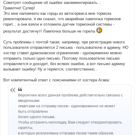
Советуют сообщение об ошибке закомментировать...
н
и
Грамотно! Супер!
е
Это мне напомнило как горцы из автосервиса мне тормоза
ремонтировали, я им сказал, что аварийная лампочка тормозов
горит... а они взяли и отломили датчик тормозной системы -
результат достигнут! Лампочка больше не горела
Суть проблемы с почтой такая, например, при регистрации нового
пользователя отправляется 2 письма - пользователю и админу, НО
хостер ставит драконовское ограничение - одновременно можно
отправить только одно письмо. Поэтому пользователю письмо
отправляется и доходит, без всяких ошибок, а вот письмо админу
вызывает ошибку! Ну и теряется, соответственно...
Вот компетентный ответ с пояснениями от хостера Агава:
Вероятнее всего данная проблема действительно связана с
введенными
лимитами на отправку писем - единовременно не может
быть отправлено
более одного письма.
Чтобы устранить неполадку, Вам следует откорректировать
скрипты,
в которых реализована отправка писем таким образом,