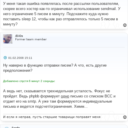
о
У меня такая ошибка появлялась после рассылки пользователям,
б
скорее всего хостер как-то ограничивал использование sendmail. У
щ
е
него ограничение 5 писем в минуту. Подскажите куда нужно
н
поставить sleep 12, чтобы как раз отправлялось только 5 писем в
и
е
минуту?
/DiOs
Former team member
С
01.02.2008 15:11
о
о
Ну наверно в функцию отправки писем? А что, есть другие
б
предположения?
щ
е
н
Добавлено спустя 6 минут 2 секунды:
и
е
А ведь нет, сказывается трехнедельная усталость. Фокус не
пройдет. Ведь phpbb формирует
одно
письмо со списком BCC и
отдает его на smtp. А уже там формируются индивидуальные
письма и ведется подсчет/ограничения. Хммм...
И если я неправ, пусть старшие товарищи поправят меня
Serdg