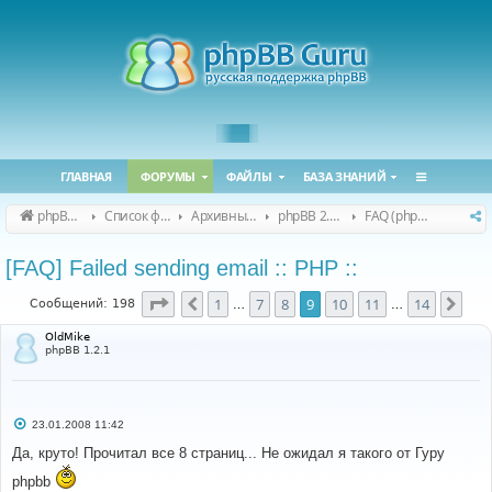
ГЛАВНАЯ
ФОРУМЫ
ФАЙЛЫ
БАЗА ЗНАНИЙ
phpBB Guru
Список форумов
Архивные форумы
phpBB 2.0.x (архив)
FAQ (phpBB 2.0.x)
[FAQ] Failed sending email :: PHP ::
Страница
9
из
14
1
7
8
9
10
11
14
Пред.
Сле
Сообщений: 198
…
…
OldMike
phpBB 1.2.1
С
23.01.2008 11:42
о
о
Да, круто! Прочитал все 8 страниц... Не ожидал я такого от Гуру
б
щ
phpbb
е