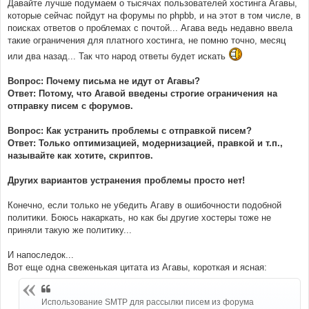
е
Давайте лучше подумаем о тысячах пользователей хостинга Агавы,
н
которые сейчас пойдут на форумы по phpbb, и на этот в том числе, в
и
е
поисках ответов о проблемах с почтой... Агава ведь недавно ввела
такие ограничения для платного хостинга, не помню точно, месяц
или два назад... Так что народ ответы будет искать
Вопрос: Почему письма не идут от Агавы?
Ответ: Потому, что Агавой введены строгие ограничения на
отправку писем с форумов.
Вопрос: Как устранить проблемы с отправкой писем?
Ответ: Только оптимизацией, модернизацией, правкой и т.п.,
называйте как хотите, скриптов.
Других вариантов устранения проблемы просто нет!
Конечно, если только не убедить Агаву в ошибочности подобной
политики. Боюсь накаркать, но как бы другие хостеры тоже не
приняли такую же политику...
И напоследок...
Вот еще одна свеженькая цитата из Агавы, короткая и ясная:
Использование SMTP для рассылки писем из форума