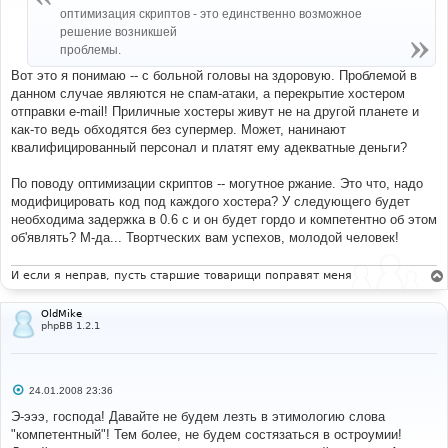
щ
оптимизация скриптов - это единственно возможное
е
н
решение возникшей
и
проблемы.
е
Вот это я понимаю -- с больной головы на здоровую. Проблемой в
данном случае являются не спам-атаки, а перекрытие хостером
отправки e-mail! Приличные хостеры живут не на другой планете и
как-то ведь обходятся без супермер. Может, нанинают
квалифицированный персонал и платят ему адекватные деньги?
По поводу оптимизации скриптов -- могутное ржание. Это что, надо
модифицировать код под каждого хостера? У следующего будет
необходима задержка в 0.6 с и он будет гордо и компетентно об этом
об'являть? М-да... Твортческих вам успехов, молодой человек!
И если я неправ, пусть старшие товарищи поправят меня
OldMike
phpBB 1.2.1
С
24.01.2008 23:36
о
о
Э-эээ, господа! Давайте не будем лезть в этимологию слова
б
"компетентный"! Тем более, не будем состязаться в остроумии!
щ