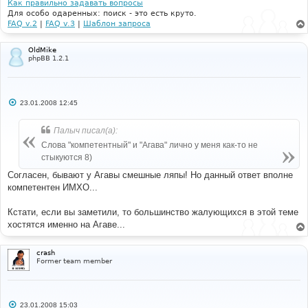
Как правильно задавать вопросы
Для особо одаренных: поиск - это есть круто.
FAQ v.2
|
FAQ v.3
|
Шаблон запроса
OldMike
phpBB 1.2.1
С
23.01.2008 12:45
о
о
б
Палыч писал(а):
щ
е
Слова "компетентный" и "Агава" лично у меня как-то не
н
стыкуются 8)
и
е
Согласен, бывают у Агавы смешные ляпы! Но данный ответ вполне
компетентен ИМХО...
Кстати, если вы заметили, то большинство жалующихся в этой теме
хостятся именно на Агаве...
crash
Former team member
С
23.01.2008 15:03