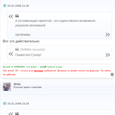
С
23.01.2008 21:30
о
о
б
щ
и оптимизация скриптов - это единственно возможное
е
н
решение возникшей
и
е
проблемы.
Вот это действительно:
OldMike писал(а):
Грамотно! Супер!
Не все то WINDOWS, что висит... phpBB только учусь.
ICQ, email, ЛС - только для
личных
сообщений. Вопросы по phpbb только на форумах. По найму
не работаю.
/DiOs
Former team member
С
23.01.2008 23:29
о
о
б