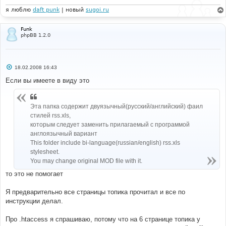
я люблю
daft punk
| новый
sugoi.ru
Funk
phpBB 1.2.0
С
18.02.2008 16:43
о
о
Если вы имеете в виду это
б
щ
е
н
Эта папка содержит двуязычный(русский/английский) фаил
и
стилей rss.xls,
е
которым следует заменить прилагаемый с программой
англоязычный вариант
This folder include bi-language(russian/english) rss.xls
stylesheet.
You may change original MOD file with it.
то это не помогает
Я предварительно все страницы топика прочитал и все по
инструкции делал.
Про .htaccess я спрашиваю, потому что на 6 странице топика у