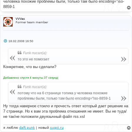
человека похожие проблемы были, только там было encoding="iso-
8859-1
VVVas
Former team member
С
18.02.2008 16:50
о
о
б
Funk писал(а):
щ
е
то это не помогает
н
и
Конкретнее, что вы сделали?
е
Добавлено спустя 4 минуты 37 секунд:
Funk писал(а):
потому что на 6 странице топика у человека похожие
проблемы были, только там было encoding="iso-8859-1
Ну тогда наверное стоило и прочесть ответ который дает решение на
7 странице. Но к вам эта проблема отношения не имеет. Вы не туда/
не так/не положили двуязычный файл rss.xsl
я люблю
daft punk
| новый
sugoi.ru