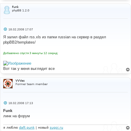
Funk
phpBB 1.2.0
С
18.02.2008 17:07
о
о
Я залил файл rss.xls из папки russian на сервер в раздел
б
pbpBB2/templates/
щ
е
н
Добавлено спустя 3 минуты 12 секунд:
и
е
Вот так у меня выглядит все
VVVas
Former team member
С
18.02.2008 17:13
о
о
Funk
б
линк на форум
щ
е
н
и
я люблю
daft punk
| новый
sugoi.ru
е