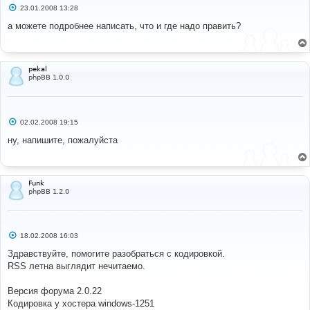
С
23.01.2008 13:28
о
о
а можете подробнее написать, что и где надо править?
б
щ
е
н
и
pekal
е
phpBB 1.0.0
С
02.02.2008 19:15
о
о
ну, напишите, пожалуйста
б
щ
е
н
и
Funk
е
phpBB 1.2.0
С
18.02.2008 16:03
о
о
Здравствуйте, помогите разобраться с кодировкой.
б
RSS летна выглядит нечитаемо.
щ
е
н
Версия форума 2.0.22
и
е
Кодировка у хостера windows-1251