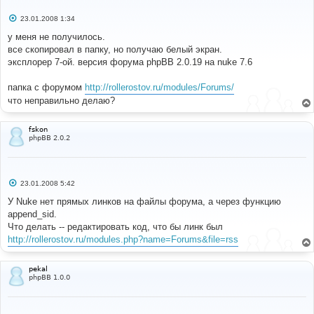
С
23.01.2008 1:34
о
о
у меня не получилось.
б
все скопировал в папку, но получаю белый экран.
щ
е
эксплорер 7-ой. версия форума phpBB 2.0.19 на nuke 7.6
н
и
е
папка с форумом
http://rollerostov.ru/modules/Forums/
что неправильно делаю?
fskon
phpBB 2.0.2
С
23.01.2008 5:42
о
о
У Nuke нет прямых линков на файлы форума, а через функцию
б
append_sid.
щ
е
Что делать -- редактировать код, что бы линк был
н
http://rollerostov.ru/modules.php?name=Forums&file=rss
и
е
pekal
phpBB 1.0.0