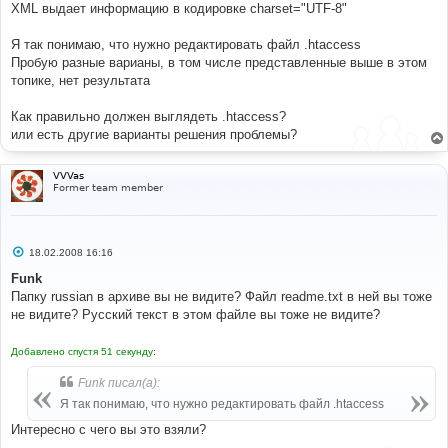
XML выдает информацию в кодировке charset="UTF-8"
Я так понимаю, что нужно редактировать файл .htaccess
Пробую разные варианы, в том числе представленные выше в этом
топике, нет результата
Как правильно должен выглядеть .htaccess?
или есть другие варианты решения проблемы?
VVVas
Former team member
С
18.02.2008 16:16
о
о
Funk
б
Папку russian в архиве вы не видите? Файл readme.txt в ней вы тоже
щ
е
не видите? Русский текст в этом файле вы тоже не видите?
н
и
е
Добавлено спустя 51 секунду:
Funk писал(а):
Я так понимаю, что нужно редактировать файл .htaccess
Интересно с чего вы это взяли?