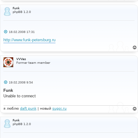
Funk
phpBB 1.2.0
С
18.02.2008 17:31
о
о
http://www.funk-petersburg.ru
б
щ
е
н
и
VVVas
е
Former team member
С
19.02.2008 9:54
о
о
Funk
б
Unable to connect
щ
е
н
и
я люблю
daft punk
| новый
sugoi.ru
е
Funk
phpBB 1.2.0