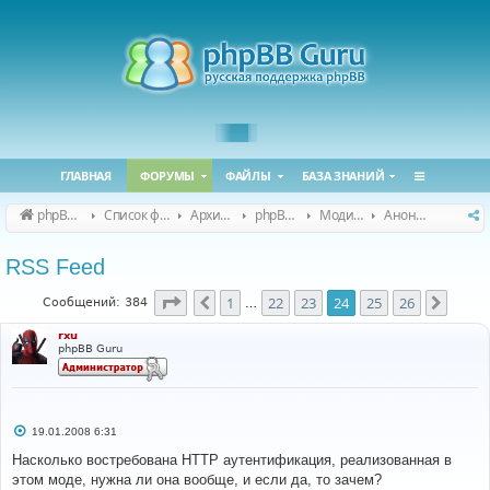
ГЛАВНАЯ
ФОРУМЫ
ФАЙЛЫ
БАЗА ЗНАНИЙ
phpBB Guru
Список форумов
Архивные форумы
phpBB 2.0.x (архив)
Модификация phpBB 2.0.x
Анонсы и поддержка модов для phpBB 2.0.x
RSS Feed
Страница
24
из
26
1
22
23
24
25
26
Пред.
След.
Сообщений: 384
…
rxu
phpBB Guru
С
19.01.2008 6:31
о
о
Насколько востребована HTTP аутентификация, реализованная в
б
этом моде, нужна ли она вообще, и если да, то зачем?
щ