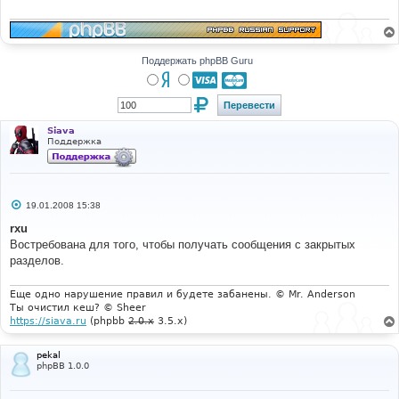
е
н
и
е
Поддержать phpBB Guru
Siava
Поддержка
С
19.01.2008 15:38
о
о
rxu
б
Востребована для того, чтобы получать сообщения с закрытых
щ
е
разделов.
н
и
е
Еще одно нарушение правил и будете забанены. © Mr. Anderson
Ты очистил кеш? © Sheer
https://siava.ru
(phpbb
2.0.x
3.5.x)
pekal
phpBB 1.0.0