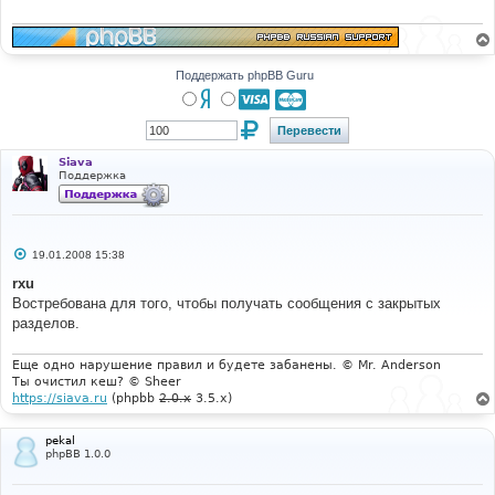
е
н
и
е
Поддержать phpBB Guru
Siava
Поддержка
С
19.01.2008 15:38
о
о
rxu
б
Востребована для того, чтобы получать сообщения с закрытых
щ
е
разделов.
н
и
е
Еще одно нарушение правил и будете забанены. © Mr. Anderson
Ты очистил кеш? © Sheer
https://siava.ru
(phpbb
2.0.x
3.5.x)
pekal
phpBB 1.0.0