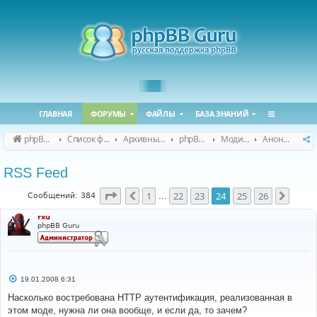
ГЛАВНАЯ
ФОРУМЫ
ФАЙЛЫ
БАЗА ЗНАНИЙ
phpBB Guru
Список форумов
Архивные форумы
phpBB 2.0.x (архив)
Модификация phpBB 2.0.x
Анонсы и поддержка модов для phpBB 2.0.x
RSS Feed
Страница
24
из
26
1
22
23
24
25
26
Пред.
След.
Сообщений: 384
…
rxu
phpBB Guru
С
19.01.2008 6:31
о
о
Насколько востребована HTTP аутентификация, реализованная в
б
этом моде, нужна ли она вообще, и если да, то зачем?
щ