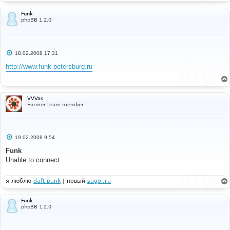
Funk
phpBB 1.2.0
С
18.02.2008 17:31
о
о
http://www.funk-petersburg.ru
б
щ
е
н
и
VVVas
е
Former team member
С
19.02.2008 9:54
о
о
Funk
б
Unable to connect
щ
е
н
и
я люблю
daft punk
| новый
sugoi.ru
е
Funk
phpBB 1.2.0