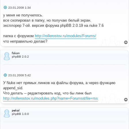
С
23.01.2008 1:34
о
о
у меня не получилось.
б
все скопировал в папку, но получаю белый экран.
щ
е
эксплорер 7-ой. версия форума phpBB 2.0.19 на nuke 7.6
н
и
е
папка с форумом
http://rollerostov.ru/modules/Forums/
что неправильно делаю?
fskon
phpBB 2.0.2
С
23.01.2008 5:42
о
о
У Nuke нет прямых линков на файлы форума, а через функцию
б
append_sid.
щ
е
Что делать -- редактировать код, что бы линк был
н
http://rollerostov.ru/modules.php?name=Forums&file=rss
и
е
pekal
phpBB 1.0.0