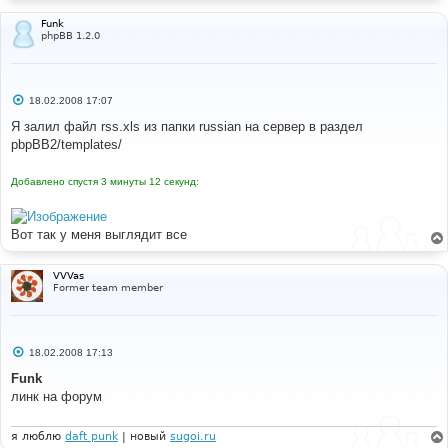
Funk
phpBB 1.2.0
С
18.02.2008 17:07
о
о
Я залил файл rss.xls из папки russian на сервер в раздел
б
pbpBB2/templates/
щ
е
н
Добавлено спустя 3 минуты 12 секунд:
и
е
Вот так у меня выглядит все
VVVas
Former team member
С
18.02.2008 17:13
о
о
Funk
б
линк на форум
щ
е
н
и
я люблю
daft punk
| новый
sugoi.ru
е