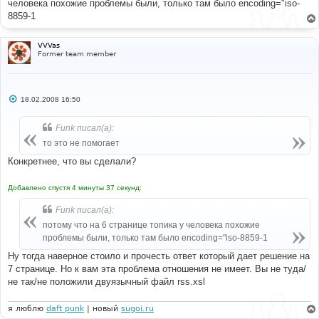
человека похожие проблемы были, только там было encoding="iso-
8859-1
VVVas
Former team member
С
18.02.2008 16:50
о
о
б
Funk писал(а):
щ
е
то это не помогает
н
и
Конкретнее, что вы сделали?
е
Добавлено спустя 4 минуты 37 секунд:
Funk писал(а):
потому что на 6 странице топика у человека похожие
проблемы были, только там было encoding="iso-8859-1
Ну тогда наверное стоило и прочесть ответ который дает решение на
7 странице. Но к вам эта проблема отношения не имеет. Вы не туда/
не так/не положили двуязычный файл rss.xsl
я люблю
daft punk
| новый
sugoi.ru