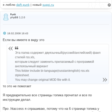
я люблю
daft punk
| новый
sugoi.ru
Funk
phpBB 1.2.0
С
18.02.2008 16:43
о
о
Если вы имеете в виду это
б
щ
е
н
Эта папка содержит двуязычный(русский/английский) фаил
и
стилей rss.xls,
е
которым следует заменить прилагаемый с программой
англоязычный вариант
This folder include bi-language(russian/english) rss.xls
stylesheet.
You may change original MOD file with it.
то это не помогает
Я предварительно все страницы топика прочитал и все по
инструкции делал.
Про .htaccess я спрашиваю, потому что на 6 странице топика у