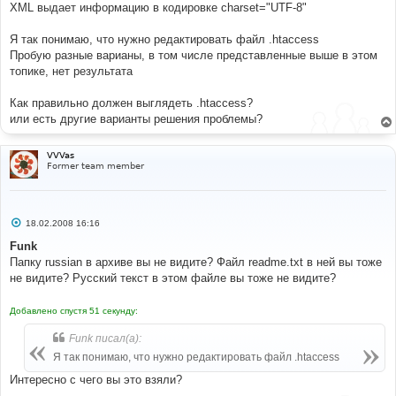
XML выдает информацию в кодировке charset="UTF-8"
Я так понимаю, что нужно редактировать файл .htaccess
Пробую разные варианы, в том числе представленные выше в этом
топике, нет результата
Как правильно должен выглядеть .htaccess?
или есть другие варианты решения проблемы?
VVVas
Former team member
С
18.02.2008 16:16
о
о
Funk
б
Папку russian в архиве вы не видите? Файл readme.txt в ней вы тоже
щ
е
не видите? Русский текст в этом файле вы тоже не видите?
н
и
е
Добавлено спустя 51 секунду:
Funk писал(а):
Я так понимаю, что нужно редактировать файл .htaccess
Интересно с чего вы это взяли?