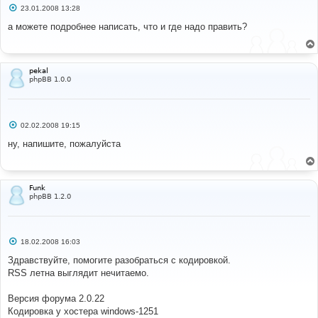
С
23.01.2008 13:28
о
о
а можете подробнее написать, что и где надо править?
б
щ
е
н
и
pekal
е
phpBB 1.0.0
С
02.02.2008 19:15
о
о
ну, напишите, пожалуйста
б
щ
е
н
и
Funk
е
phpBB 1.2.0
С
18.02.2008 16:03
о
о
Здравствуйте, помогите разобраться с кодировкой.
б
RSS летна выглядит нечитаемо.
щ
е
н
Версия форума 2.0.22
и
е
Кодировка у хостера windows-1251