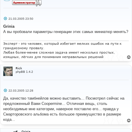
С
21.03.2005 23:50
о
о
Grinia
б
А вы пробовали параметры генерации этих самых миниатюр менять?
щ
е
н
и
Эксперт - это человек, который избегает мелких ошибок на пути к
е
грандиозному провалу.
Любая более-менее сложная задача имеет несколько простых,
изящных, лёгких для понимания неправильных решений
Rick
phpBB 1.4.2
С
22.03.2005 12:28
о
о
Да, качество тамбнейлов можно выставить... Посмотрел сейчас на
б
предложенный Вами Coopermine... Отличная вещь, столь
щ
е
необходимые мне категории, наверное поставлю его... правда у
н
Смарторовского альбома есть большое преимущество в размере
и
е
кода...
Grinia