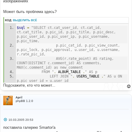
изображениях
c
.
comment_id
)
 AS comments
,
 MAX
(
c
.
comment_id
)
as
new_comment FROM phpbb_album AS p LEFT JOIN 
Может быть проблема здесь?
phpbb_users AS u ON p
.
pic_user_id 
=
 u
.
user_id LEFT 
JOIN phpbb_album_rate AS r ON p
.
pic_id 
=
КОД:
ВЫДЕЛИТЬ ВСЁ
r
.
rate_pic_id LEFT JOIN phpbb_album_comment AS c ON 
p
.
pic_id 
=
 c
.
comment_pic_id LEFT JOIN phpbb_album_cat 
$sql
=
"SELECT ct.cat_user_id, ct.cat_id, 
AS ct ON p
.
pic_cat_id 
=
 ct
.
cat_id WHERE p
.
pic_cat_id 
ct.cat_title, p.pic_id, p.pic_title, p.pic_desc, 
IN 
(
5
)
 AND p
.
pic_approval 
=
1
 GROUP BY p
.
pic_id ORDER 
p.pic_user_id, p.pic_user_ip, p.pic_username, 
BY LIMIT 
12
p.pic_time,
				   p.pic_cat_id, p.pic_view_count, 
Line
:
999
p.pic_lock, p.pic_approval, u.user_id, u.username, 
File
:
.../
phpBB
/
album_mod
/
album_hierarchy_sql
.
php
r.rate_pic_id,
				   AVG(r.rate_point) AS rating, 
COUNT(DISTINCT c.comment_id) AS comments, 
MAX(c.comment_id) as new_comment
			FROM "
.
 ALBUM_TABLE 
.
" AS p
				LEFT JOIN "
.
 USERS_TABLE 
.
" AS u ON 
p.pic_user_id = u.user_id
Подскажите, кто что может...
				LEFT JOIN "
.
 ALBUM_RATE_TABLE 
.
" AS r 
ON p.pic_id = r.rate_pic_id
				LEFT JOIN "
.
 ALBUM_COMMENT_TABLE 
.
" 
April
AS c ON p.pic_id = c.comment_pic_id
phpBB 1.2.0
				LEFT JOIN "
.
 ALBUM_CAT_TABLE 
.
" AS ct 
ON p.pic_cat_id = ct.cat_id
			WHERE p.pic_cat_id IN ($cat_ids) 
$pic_approval_sql
С
10.03.2005 20:53
			GROUP BY p.pic_id
о
			ORDER BY $sort_method $sort_order
о
поставила галерею Smartor'a
			LIMIT $limit_sql"
;
б