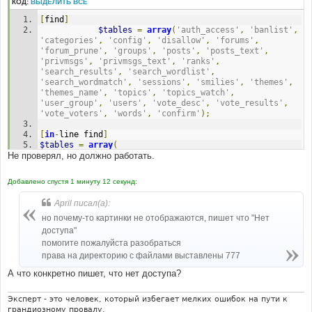
КОД:
ВЫДЕЛИТЬ ВСЁ
е
н
[
find
]
и
е
$tables
=
array
(
'auth_access'
,
'banlist'
,
'categories'
,
'config'
,
'disallow'
,
'forums'
,
'forum_prune'
,
'groups'
,
'posts'
,
'posts_text'
,
'privmsgs'
,
'privmsgs_text'
,
'ranks'
,
'search_results'
,
'search_wordlist'
,
'search_wordmatch'
,
'sessions'
,
'smilies'
,
'themes'
,
'themes_name'
,
'topics'
,
'topics_watch'
,
'user_group'
,
'users'
,
'vote_desc'
,
'vote_results'
,
'vote_voters'
,
'words'
,
'confirm'
);
[
in
-
line find
]
$tables
=
array
(
Не проверял, но должно работать.
[
in
-
line after add
]
'album'
,
'album_cat'
,
'album_config'
,
Добавлено спустя 1 минуту 12 секунд:
'album_comment'
,
'album_rate'
,
April писал(а):
но почему-то картинки не отображаются, пишет что "Нет
доступа"
помогите пожалуйста разобраться
права на директорию с файлами выставлены 777
А что конкретно пишет, что нет доступа?
Эксперт - это человек, который избегает мелких ошибок на пути к
грандиозному провалу.