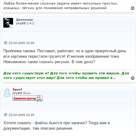
Любая более-менее сложная задача имеет несколько простых,
изящных, лёгких для понимания неправильных решений
Доминион
phpBB 1.4.2
С
25.04.2005 23:05
о
о
Проблема такова. Поставил, работает, но в один прекрпсный день
б
все картинки перестали грузится! И мелкие изображения тоже.
щ
е
Невозможно также скачать рисунок. В чем дело?
н
и
е
Для чего существую я? Для того чтобы править эти миром. Для
чего существует этот мир? Для того чтобы им правил я...
Xpert
phpBB Guru
С
25.04.2005 23:35
о
о
Хотите сказать - файлы бьются при закачке? Тогда вам в
б
документацию, там описано решение.
щ
е