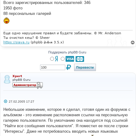
е
Всего зарегистрированных пользователей: 346
н
1950 фото
и
е
88 персональных галерей
Еще одно нарушение правил и будете забанены. © Mr. Anderson
Ты очистил кеш? © Sheer
https://siava.ru
(phpbb
2.0.x
3.5.x)
Поддержать phpBB Guru
Xpert
phpBB Guru
С
27.02.2005 17:27
о
о
Небольшое изменение, которое я сделал, готовя один из форумов с
б
альбомом - это изменение расположения ссылки на персональную
щ
е
галерею пользователя. По умолчанию она находится под ссылкой
н
"Найти все сообщения пользователя". Я поместил ее после строки
и
е
"Интересы". Даже не потребовалось вводить новых языковых