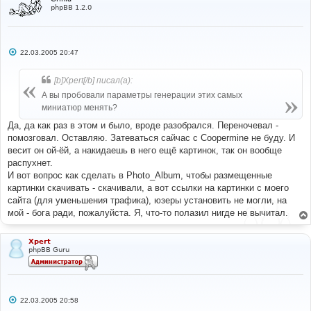
phpBB 1.2.0
С
22.03.2005 20:47
о
о
б
[b]Xpert[/b] писал(а):
щ
е
А вы пробовали параметры генерации этих самых
н
миниатюр менять?
и
е
Да, да как раз в этом и было, вроде разобрался. Переночевал -
помозговал. Оставляю. Затеваться сайчас с Coopermine не буду. И
весит он ой-ёй, а накидаешь в него ещё картинок, так он вообще
распухнет.
И вот вопрос как сделать в Photo_Album, чтобы размещенные
картинки скачивать - скачивали, а вот ссылки на картинки с моего
сайта (для уменьшения трафика), юзеры установить не могли, на
мой - бога ради, пожалуйста. Я, что-то полазил нигде не вычитал.
Xpert
phpBB Guru
С
22.03.2005 20:58
о