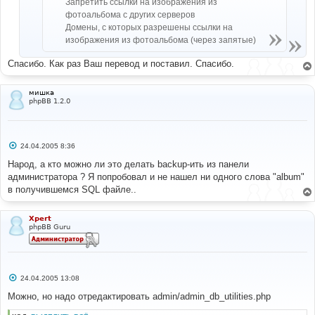
Запретить ссылки на изображения из
е
фотоальбома с других серверов
Домены, с которых разрешены ссылки на
изображения из фотоальбома (через запятые)
Спасибо. Как раз Ваш перевод и поставил. Спасибо.
мишка
phpBB 1.2.0
С
24.04.2005 8:36
о
о
Народ, а кто можно ли это делать backup-ить из панели
б
администратора ? Я попробовал и не нашел ни одного слова "album"
щ
е
в получившемся SQL файле..
н
и
е
Xpert
phpBB Guru
С
24.04.2005 13:08
о
о
Можно, но надо отредактировать admin/admin_db_utilities.php
б
щ