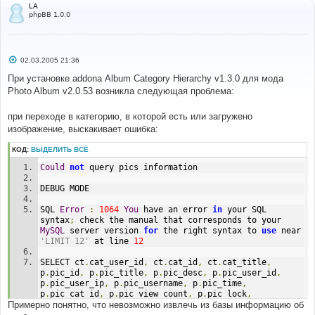
LA
phpBB 1.0.0
С
02.03.2005 21:36
о
о
При установке addonа Album Category Hierarchy v1.3.0 для мода
б
Photo Album v2.0.53 возникла следующая проблема:
щ
е
н
при переходе в категорию, в которой есть или загружено
и
е
изображение, выскакивает ошибка:
КОД:
ВЫДЕЛИТЬ ВСЁ
Could
not
 query pics information
DEBUG MODE
SQL 
Error
:
1064
You
 have an error 
in
 your SQL 
syntax
;
 check the manual that corresponds to your 
MySQL
 server version 
for
 the right syntax to 
use
 near 
'LIMIT 12'
 at line 
12
SELECT ct
.
cat_user_id
,
 ct
.
cat_id
,
 ct
.
cat_title
,
p
.
pic_id
,
 p
.
pic_title
,
 p
.
pic_desc
,
 p
.
pic_user_id
,
p
.
pic_user_ip
,
 p
.
pic_username
,
 p
.
pic_time
,
p
.
pic_cat_id
,
 p
.
pic_view_count
,
 p
.
pic_lock
,
Примерно понятно, что невозможно извлечь из базы информацию об
p
.
pic_approval
,
 u
.
user_id
,
 u
.
username
,
 r
.
rate_pic_id
,
AVG
(
r
.
rate_point
)
 AS rating
,
 COUNT
(
DISTINCT 