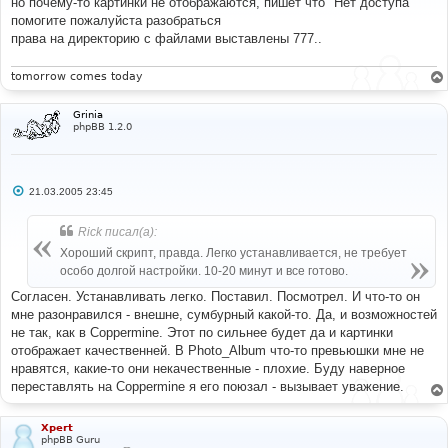
но почему-то картинки не отображаются, пишет что "Нет доступа"
щ
е
помогите пожалуйста разобраться
н
права на директорию с файлами выставлены 777..
и
е
tomorrow comes today
Grinia
phpBB 1.2.0
С
21.03.2005 23:45
о
о
б
Rick писал(а):
щ
е
Хороший скрипт, правда. Легко устанавливается, не требует
н
особо долгой настройки. 10-20 минут и все готово.
и
е
Согласен. Устанавливать легко. Поставил. Посмотрел. И что-то он
мне разонравился - внешне, сумбурный какой-то. Да, и возможностей
не так, как в Coppermine. Этот по сильнее будет да и картинки
отображает качественней. В Photo_Album что-то превьюшки мне не
нравятся, какие-то они некачественные - плохие. Буду наверное
переставлять на Coppermine я его поюзал - вызывает уважение.
Xpert
phpBB Guru