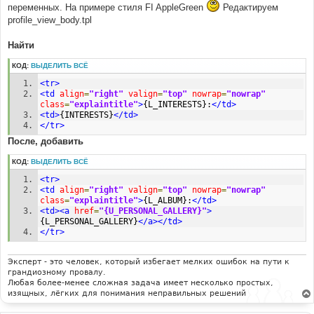
переменных. На примере стиля FI AppleGreen
Редактируем
profile_view_body.tpl
Найти
КОД:
ВЫДЕЛИТЬ ВСЁ
<tr>
<td
align
=
"right"
valign
=
"top"
nowrap
=
"nowrap"
class
=
"explaintitle"
>
{L_INTERESTS}:
</td>
<td>
{INTERESTS}
</td>
</tr>
После, добавить
КОД:
ВЫДЕЛИТЬ ВСЁ
<tr>
<td
align
=
"right"
valign
=
"top"
nowrap
=
"nowrap"
class
=
"explaintitle"
>
{L_ALBUM}:
</td>
<td><a
href
=
"{U_PERSONAL_GALLERY}"
>
{L_PERSONAL_GALLERY}
</a></td>
</tr>
Эксперт - это человек, который избегает мелких ошибок на пути к
грандиозному провалу.
Любая более-менее сложная задача имеет несколько простых,
изящных, лёгких для понимания неправильных решений