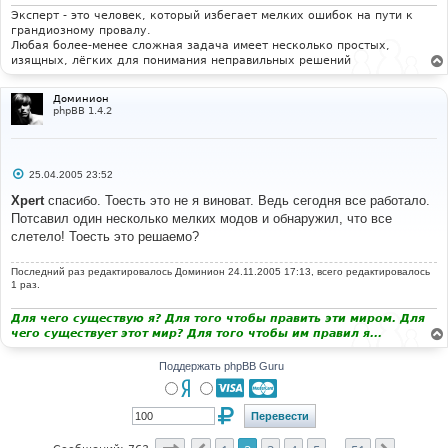
н
и
Эксперт - это человек, который избегает мелких ошибок на пути к
е
грандиозному провалу.
Любая более-менее сложная задача имеет несколько простых,
изящных, лёгких для понимания неправильных решений
Доминион
phpBB 1.4.2
С
25.04.2005 23:52
о
о
Xpert
спасибо. Тоесть это не я виноват. Ведь сегодня все работало.
б
Потсавил один несколько мелких модов и обнаружил, что все
щ
е
слетело! Тоесть это решаемо?
н
и
е
Последний раз редактировалось
Доминион
24.11.2005 17:13, всего редактировалось
1 раз.
Для чего существую я? Для того чтобы править эти миром. Для
чего существует этот мир? Для того чтобы им правил я...
Поддержать phpBB Guru