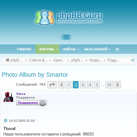
ГЛАВНАЯ
ФОРУМЫ
ФАЙЛЫ
БАЗА ЗНАНИЙ
phpBB Guru
Список форумов
Архивные форумы
phpBB 2.0.x (архив)
Модификация phpBB 2.0.x
Поддержка модов для phpBB 2.0.x
Photo Album by Smartor
Страница
2
из
51
1
2
3
4
5
51
Пред.
След.
Сообщений: 763
…
Siava
Поддержка
С
16.02.2005 22:18
о
о
Thoral
б
Наши пользователи оставили сообщений: 88033
щ