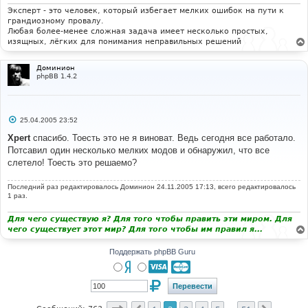
н
и
Эксперт - это человек, который избегает мелких ошибок на пути к
е
грандиозному провалу.
Любая более-менее сложная задача имеет несколько простых,
изящных, лёгких для понимания неправильных решений
Доминион
phpBB 1.4.2
С
25.04.2005 23:52
о
о
Xpert
спасибо. Тоесть это не я виноват. Ведь сегодня все работало.
б
Потсавил один несколько мелких модов и обнаружил, что все
щ
е
слетело! Тоесть это решаемо?
н
и
е
Последний раз редактировалось
Доминион
24.11.2005 17:13, всего редактировалось
1 раз.
Для чего существую я? Для того чтобы править эти миром. Для
чего существует этот мир? Для того чтобы им правил я...
Поддержать phpBB Guru