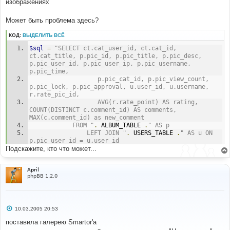
изображениях
c
.
comment_id
)
 AS comments
,
 MAX
(
c
.
comment_id
)
as
new_comment FROM phpbb_album AS p LEFT JOIN 
Может быть проблема здесь?
phpbb_users AS u ON p
.
pic_user_id 
=
 u
.
user_id LEFT 
JOIN phpbb_album_rate AS r ON p
.
pic_id 
=
КОД:
ВЫДЕЛИТЬ ВСЁ
r
.
rate_pic_id LEFT JOIN phpbb_album_comment AS c ON 
p
.
pic_id 
=
 c
.
comment_pic_id LEFT JOIN phpbb_album_cat 
$sql
=
"SELECT ct.cat_user_id, ct.cat_id, 
AS ct ON p
.
pic_cat_id 
=
 ct
.
cat_id WHERE p
.
pic_cat_id 
ct.cat_title, p.pic_id, p.pic_title, p.pic_desc, 
IN 
(
5
)
 AND p
.
pic_approval 
=
1
 GROUP BY p
.
pic_id ORDER 
p.pic_user_id, p.pic_user_ip, p.pic_username, 
BY LIMIT 
12
p.pic_time,
				   p.pic_cat_id, p.pic_view_count, 
Line
:
999
p.pic_lock, p.pic_approval, u.user_id, u.username, 
File
:
.../
phpBB
/
album_mod
/
album_hierarchy_sql
.
php
r.rate_pic_id,
				   AVG(r.rate_point) AS rating, 
COUNT(DISTINCT c.comment_id) AS comments, 
MAX(c.comment_id) as new_comment
			FROM "
.
 ALBUM_TABLE 
.
" AS p
				LEFT JOIN "
.
 USERS_TABLE 
.
" AS u ON 
p.pic_user_id = u.user_id
Подскажите, кто что может...
				LEFT JOIN "
.
 ALBUM_RATE_TABLE 
.
" AS r 
ON p.pic_id = r.rate_pic_id
				LEFT JOIN "
.
 ALBUM_COMMENT_TABLE 
.
" 
April
AS c ON p.pic_id = c.comment_pic_id
phpBB 1.2.0
				LEFT JOIN "
.
 ALBUM_CAT_TABLE 
.
" AS ct 
ON p.pic_cat_id = ct.cat_id
			WHERE p.pic_cat_id IN ($cat_ids) 
$pic_approval_sql
С
10.03.2005 20:53
			GROUP BY p.pic_id
о
			ORDER BY $sort_method $sort_order
о
поставила галерею Smartor'a
			LIMIT $limit_sql"
;
б