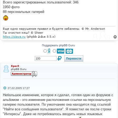
е
Всего зарегистрированных пользователей: 346
н
1950 фото
и
е
88 персональных галерей
Еще одно нарушение правил и будете забанены. © Mr. Anderson
Ты очистил кеш? © Sheer
https://siava.ru
(phpbb
2.0.x
3.5.x)
Поддержать phpBB Guru
Xpert
phpBB Guru
С
27.02.2005 17:27
о
о
Небольшое изменение, которое я сделал, готовя один из форумов с
б
альбомом - это изменение расположения ссылки на персональную
щ
е
галерею пользователя. По умолчанию она находится под ссылкой
н
"Найти все сообщения пользователя". Я поместил ее после строки
и
е
"Интересы". Даже не потребовалось вводить новых языковых