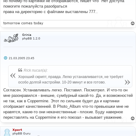
но почему-то картинки не отображаются, пишет что "Нет доступа"
щ
е
помогите пожалуйста разобраться
н
права на директорию с файлами выставлены 777..
и
е
tomorrow comes today
Grinia
phpBB 1.2.0
С
21.03.2005 23:45
о
о
б
Rick писал(а):
щ
е
Хороший скрипт, правда. Легко устанавливается, не требует
н
особо долгой настройки. 10-20 минут и все готово.
и
е
Согласен. Устанавливать легко. Поставил. Посмотрел. И что-то он
мне разонравился - внешне, сумбурный какой-то. Да, и возможностей
не так, как в Coppermine. Этот по сильнее будет да и картинки
отображает качественней. В Photo_Album что-то превьюшки мне не
нравятся, какие-то они некачественные - плохие. Буду наверное
переставлять на Coppermine я его поюзал - вызывает уважение.
Xpert
phpBB Guru