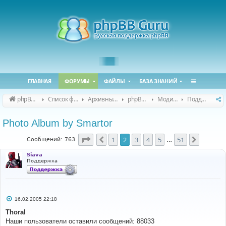
ГЛАВНАЯ
ФОРУМЫ
ФАЙЛЫ
БАЗА ЗНАНИЙ
phpBB Guru
Список форумов
Архивные форумы
phpBB 2.0.x (архив)
Модификация phpBB 2.0.x
Поддержка модов для phpBB 2.0.x
Photo Album by Smartor
Страница
2
из
51
1
2
3
4
5
51
Пред.
След.
Сообщений: 763
…
Siava
Поддержка
С
16.02.2005 22:18
о
о
Thoral
б
Наши пользователи оставили сообщений: 88033
щ