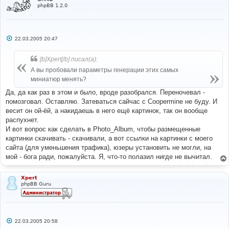
phpBB 1.2.0
С
22.03.2005 20:47
о
о
б
[b]Xpert[/b] писал(а):
щ
е
А вы пробовали параметры генерации этих самых
н
миниатюр менять?
и
е
Да, да как раз в этом и было, вроде разобрался. Переночевал -
помозговал. Оставляю. Затеваться сайчас с Coopermine не буду. И
весит он ой-ёй, а накидаешь в него ещё картинок, так он вообще
распухнет.
И вот вопрос как сделать в Photo_Album, чтобы размещенные
картинки скачивать - скачивали, а вот ссылки на картинки с моего
сайта (для уменьшения трафика), юзеры установить не могли, на
мой - бога ради, пожалуйста. Я, что-то полазил нигде не вычитал.
Xpert
phpBB Guru
С
22.03.2005 20:58
о