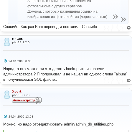
Запретить ссылки на изображения из
е
фотоальбома с других серверов
Домены, с которых разрешены ссылки на
изображения из фотоальбома (через запятые)
Спасибо. Как раз Ваш перевод и поставил. Спасибо.
мишка
phpBB 1.2.0
С
24.04.2005 8:36
о
о
Народ, а кто можно ли это делать backup-ить из панели
б
администратора ? Я попробовал и не нашел ни одного слова "album"
щ
е
в получившемся SQL файле..
н
и
е
Xpert
phpBB Guru
С
24.04.2005 13:08
о
о
Можно, но надо отредактировать admin/admin_db_utilities.php
б
щ