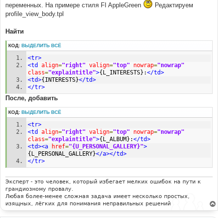
переменных. На примере стиля FI AppleGreen
Редактируем
profile_view_body.tpl
Найти
КОД:
ВЫДЕЛИТЬ ВСЁ
<tr>
<td
align
=
"right"
valign
=
"top"
nowrap
=
"nowrap"
class
=
"explaintitle"
>
{L_INTERESTS}:
</td>
<td>
{INTERESTS}
</td>
</tr>
После, добавить
КОД:
ВЫДЕЛИТЬ ВСЁ
<tr>
<td
align
=
"right"
valign
=
"top"
nowrap
=
"nowrap"
class
=
"explaintitle"
>
{L_ALBUM}:
</td>
<td><a
href
=
"{U_PERSONAL_GALLERY}"
>
{L_PERSONAL_GALLERY}
</a></td>
</tr>
Эксперт - это человек, который избегает мелких ошибок на пути к
грандиозному провалу.
Любая более-менее сложная задача имеет несколько простых,
изящных, лёгких для понимания неправильных решений