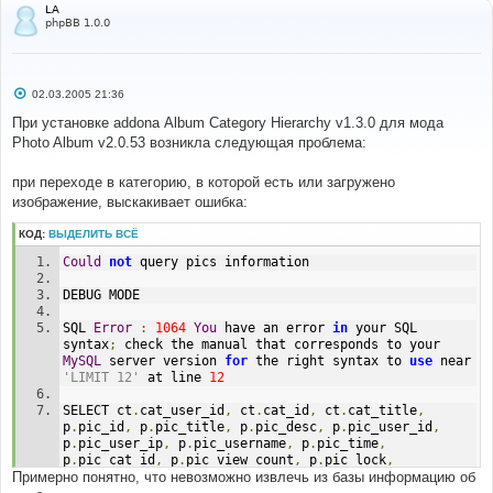
LA
phpBB 1.0.0
С
02.03.2005 21:36
о
о
При установке addonа Album Category Hierarchy v1.3.0 для мода
б
Photo Album v2.0.53 возникла следующая проблема:
щ
е
н
при переходе в категорию, в которой есть или загружено
и
е
изображение, выскакивает ошибка:
КОД:
ВЫДЕЛИТЬ ВСЁ
Could
not
 query pics information
DEBUG MODE
SQL 
Error
:
1064
You
 have an error 
in
 your SQL 
syntax
;
 check the manual that corresponds to your 
MySQL
 server version 
for
 the right syntax to 
use
 near 
'LIMIT 12'
 at line 
12
SELECT ct
.
cat_user_id
,
 ct
.
cat_id
,
 ct
.
cat_title
,
p
.
pic_id
,
 p
.
pic_title
,
 p
.
pic_desc
,
 p
.
pic_user_id
,
p
.
pic_user_ip
,
 p
.
pic_username
,
 p
.
pic_time
,
p
.
pic_cat_id
,
 p
.
pic_view_count
,
 p
.
pic_lock
,
Примерно понятно, что невозможно извлечь из базы информацию об
p
.
pic_approval
,
 u
.
user_id
,
 u
.
username
,
 r
.
rate_pic_id
,
AVG
(
r
.
rate_point
)
 AS rating
,
 COUNT
(
DISTINCT 