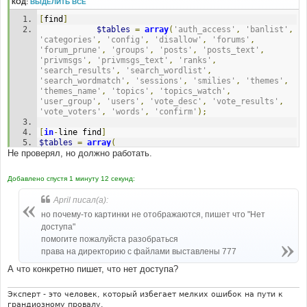
КОД:
ВЫДЕЛИТЬ ВСЁ
е
н
[
find
]
и
е
$tables
=
array
(
'auth_access'
,
'banlist'
,
'categories'
,
'config'
,
'disallow'
,
'forums'
,
'forum_prune'
,
'groups'
,
'posts'
,
'posts_text'
,
'privmsgs'
,
'privmsgs_text'
,
'ranks'
,
'search_results'
,
'search_wordlist'
,
'search_wordmatch'
,
'sessions'
,
'smilies'
,
'themes'
,
'themes_name'
,
'topics'
,
'topics_watch'
,
'user_group'
,
'users'
,
'vote_desc'
,
'vote_results'
,
'vote_voters'
,
'words'
,
'confirm'
);
[
in
-
line find
]
$tables
=
array
(
Не проверял, но должно работать.
[
in
-
line after add
]
'album'
,
'album_cat'
,
'album_config'
,
Добавлено спустя 1 минуту 12 секунд:
'album_comment'
,
'album_rate'
,
April писал(а):
но почему-то картинки не отображаются, пишет что "Нет
доступа"
помогите пожалуйста разобраться
права на директорию с файлами выставлены 777
А что конкретно пишет, что нет доступа?
Эксперт - это человек, который избегает мелких ошибок на пути к
грандиозному провалу.