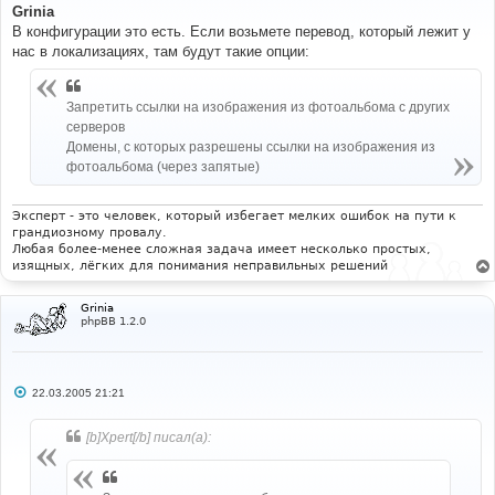
о
Grinia
б
В конфигурации это есть. Если возьмете перевод, который лежит у
щ
е
нас в локализациях, там будут такие опции:
н
и
е
Запретить ссылки на изображения из фотоальбома с других
серверов
Домены, с которых разрешены ссылки на изображения из
фотоальбома (через запятые)
Эксперт - это человек, который избегает мелких ошибок на пути к
грандиозному провалу.
Любая более-менее сложная задача имеет несколько простых,
изящных, лёгких для понимания неправильных решений
Grinia
phpBB 1.2.0
С
22.03.2005 21:21
о
о
б
[b]Xpert[/b] писал(а):
щ
е
н
и