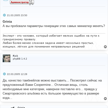
С
21.03.2005 23:50
о
о
Grinia
б
А вы пробовали параметры генерации этих самых миниатюр менять?
щ
е
н
и
Эксперт - это человек, который избегает мелких ошибок на пути к
е
грандиозному провалу.
Любая более-менее сложная задача имеет несколько простых,
изящных, лёгких для понимания неправильных решений
Rick
phpBB 1.4.2
С
22.03.2005 12:28
о
о
Да, качество тамбнейлов можно выставить... Посмотрел сейчас на
б
предложенный Вами Coopermine... Отличная вещь, столь
щ
е
необходимые мне категории, наверное поставлю его... правда у
н
Смарторовского альбома есть большое преимущество в размере
и
е
кода...
Grinia