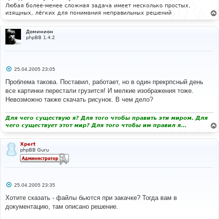
Любая более-менее сложная задача имеет несколько простых,
изящных, лёгких для понимания неправильных решений
Доминион
phpBB 1.4.2
С
25.04.2005 23:05
о
о
Проблема такова. Поставил, работает, но в один прекрпсный день
б
все картинки перестали грузится! И мелкие изображения тоже.
щ
е
Невозможно также скачать рисунок. В чем дело?
н
и
е
Для чего существую я? Для того чтобы править эти миром. Для
чего существует этот мир? Для того чтобы им правил я...
Xpert
phpBB Guru
С
25.04.2005 23:35
о
о
Хотите сказать - файлы бьются при закачке? Тогда вам в
б
документацию, там описано решение.
щ
е