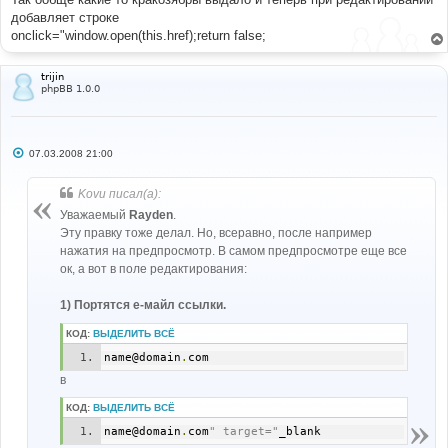
добавляет строкe
onclick="window.open(this.href);return false;
trijin
phpBB 1.0.0
С
07.03.2008 21:00
о
о
б
Kovu писал(а):
щ
е
Уважаемый
Rayden
.
н
Эту правку тоже делал. Но, всеравно, после например
и
е
нажатия на предпросмотр. В самом предпросмотре еще все
ок, а вот в поле редактирования:
1) Портятся е-майл ссылки.
КОД:
ВЫДЕЛИТЬ ВСЁ
name@domain
.
com
в
КОД:
ВЫДЕЛИТЬ ВСЁ
name@domain
.
com
" target="
_blank