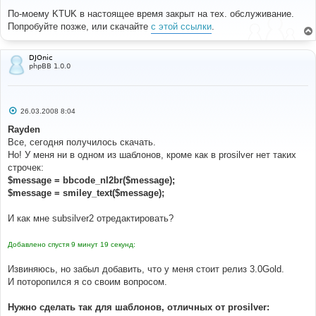
о
о
По-моему KTUK в настоящее время закрыт на тех. обслуживание.
б
Попробуйте позже, или скачайте
с этой ссылки
.
щ
е
н
и
DJOnic
е
phpBB 1.0.0
С
26.03.2008 8:04
о
о
Rayden
б
Все, сегодня получилось скачать.
щ
е
Но! У меня ни в одном из шаблонов, кроме как в prosilver нет таких
н
строчек:
и
е
$message = bbcode_nl2br($message);
$message = smiley_text($message);
И как мне subsilver2 отредактировать?
Добавлено спустя 9 минут 19 секунд:
Извиняюсь, но забыл добавить, что у меня стоит релиз 3.0Gold.
И поторопился я со своим вопросом.
Нужно сделать так для шаблонов, отличных от prosilver: