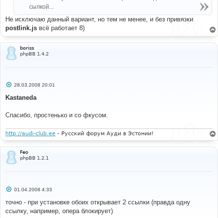
н
сылкой...
и
е
Не исключаю данный вариант, но тем не менее, и без привязки
postlink.js
всё работает 8)
boriss
phpBB 1.4.2
С
28.03.2008 20:01
о
о
Kastaneda
б
щ
е
Спасибо, простенько и со фкусом.
н
и
е
http://audi-club.ee
- Русский форум Ауди в Эстонии!
Feo
phpBB 1.2.1
С
01.04.2008 4:33
о
о
точно - при установке обоих открывает 2 ссылки (правда одну
б
ссылку, например, опера блокирует)
щ
е