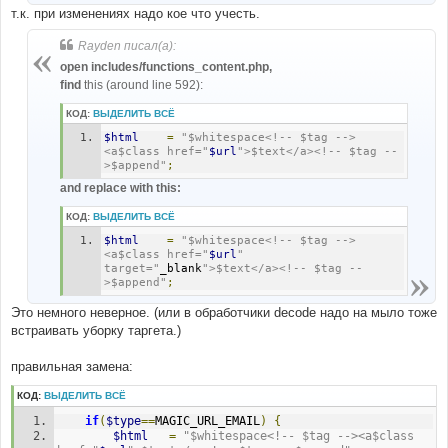
т.к. при изменениях надо кое что учесть.
Rayden писал(а):
open includes/functions_content.php,
find
this (around line 592):
КОД:
ВЫДЕЛИТЬ ВСЁ
$html
=
"$whitespace<!-- $tag -->
<a$class href="
$url
">$text</a><!-- $tag --
>$append"
;
and replace with this:
КОД:
ВЫДЕЛИТЬ ВСЁ
$html
=
"$whitespace<!-- $tag -->
<a$class href="
$url
" 
target="
_blank
">$text</a><!-- $tag --
>$append"
;
Это немного неверное. (или в обработчики decode надо на мыло тоже
встраивать уборку таргета.)
правильная замена:
КОД:
ВЫДЕЛИТЬ ВСЁ
if
(
$type
==
MAGIC_URL_EMAIL
)
{
$html
=
"$whitespace<!-- $tag --><a$class 