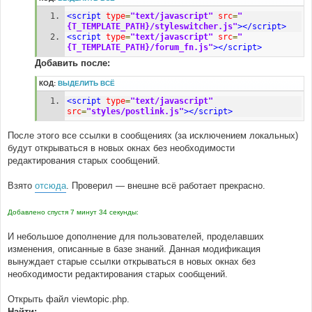
<script
type
=
"text/javascript"
src
=
"
{T_TEMPLATE_PATH}/styleswitcher.js"
></script>
<script
type
=
"text/javascript"
src
=
"
{T_TEMPLATE_PATH}/forum_fn.js"
></script>
Добавить после:
КОД:
ВЫДЕЛИТЬ ВСЁ
<script
type
=
"text/javascript"
src
=
"styles/postlink.js"
></script>
После этого все ссылки в сообщениях (за исключением локальных)
будут открываться в новых окнах без необходимости
редактирования старых сообщений.
Взято
отсюда
. Проверил — внешне всё работает прекрасно.
Добавлено спустя 7 минут 34 секунды:
И небольшое дополнение для пользователей, проделавших
изменения, описанные в базе знаний. Данная модификация
вынуждает старые ссылки открываться в новых окнах без
необходимости редактирования старых сообщений.
Открыть файл viewtopic.php.
Найти: