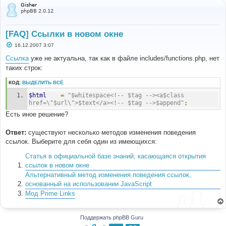
Gisher
phpBB 2.0.12
[FAQ] Ссылки в новом окне
С
16.12.2007 3:07
о
о
Ссылка
уже не актуальна, так как в файле includes/functions.php, нет
б
таких строк:
щ
е
н
КОД:
ВЫДЕЛИТЬ ВСЁ
и
е
$html
=
"$whitespace<!-- $tag --><a$class 
href=\"$url\">$text</a><!-- $tag -->$append"
;
Есть иное решение?
Ответ:
существуют несколько методов изменения поведения
ссылок. Выберите для себя один из имеющихся:
Статья в официальной базе знаний, касающаяся открытия
ссылок в новом окне
Альтернативный метод изменения поведения ссылок,
основанный на использовании JavaScript
Мод Prime Links
Поддержать phpBB Guru