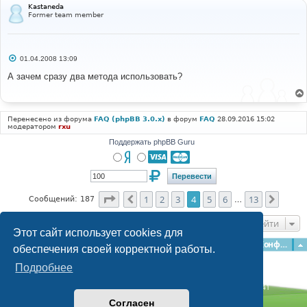
Kastaneda
Former team member
С
01.04.2008 13:09
о
о
А зачем сразу два метода использовать?
б
щ
е
н
и
Перенесено из форума
FAQ (phpBB 3.0.x)
в форум
FAQ
28.09.2016 15:02
е
модератором
rxu
Поддержать phpBB Guru
Страница
4
из
13
1
2
3
4
5
6
13
Пред.
След.
Сообщений: 187
…
Перейти
Этот сайт использует cookies для
Главная
Форумы
Наша команда
О команде
Конфиденциальность
обеспечения своей корректной работы.
Подробнее
Time: 0.187s
| Peak Memory Usage: 3.06 МБ | GZIP: Off |
Queries: 41
© phpBB Guru, 2004—2026
Согласен