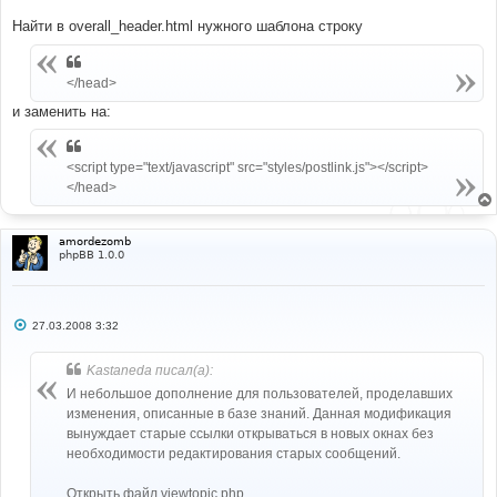
Найти в overall_header.html нужного шаблона строку
</head>
и заменить на:
<script type="text/javascript" src="styles/postlink.js"></script>
</head>
amordezomb
phpBB 1.0.0
С
27.03.2008 3:32
о
о
б
Kastaneda писал(а):
щ
е
И небольшое дополнение для пользователей, проделавших
н
изменения, описанные в базе знаний. Данная модификация
и
е
вынуждает старые ссылки открываться в новых окнах без
необходимости редактирования старых сообщений.
Открыть файл viewtopic.php.