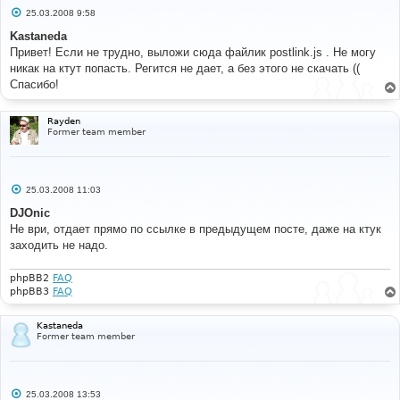
С
25.03.2008 9:58
о
о
Kastaneda
б
Привет! Если не трудно, выложи сюда файлик postlink.js . Не могу
щ
е
никак на ктут попасть. Регится не дает, а без этого не скачать ((
н
Спасибо!
и
е
Rayden
Former team member
С
25.03.2008 11:03
о
о
DJOnic
б
Не ври, отдает прямо по ссылке в предыдущем посте, даже на ктук
щ
е
заходить не надо.
н
и
е
phpBB2
FAQ
phpBB3
FAQ
Kastaneda
Former team member
С
25.03.2008 13:53