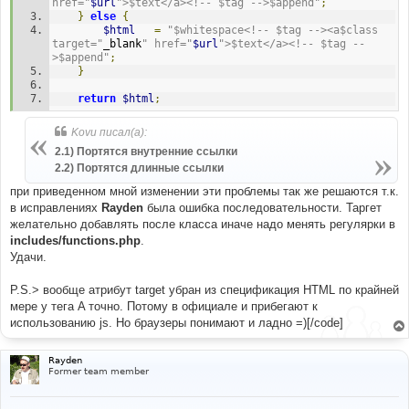
href="
$url
">$text</a><!-- $tag -->$append"
;
}
else
{
$html
=
"$whitespace<!-- $tag --><a$class 
target="
_blank
" href="
$url
">$text</a><!-- $tag --
>$append"
;
}
return
$html
;
Kovu писал(а):
2.1) Портятся внутренние ссылки
2.2) Портятся длинные ссылки
при приведенном мной изменении эти проблемы так же решаются т.к.
в исправлениях
Rayden
была ошибка последовательности. Таргет
желательно добавлять после класса иначе надо менять регулярки в
includes/functions.php
.
Удачи.
P.S.> вообще атрибут target убран из спецификация HTML по крайней
мере у тега A точно. Потому в официале и прибегают к
использованию js. Но браузеры понимают и ладно =)[/code]
Rayden
Former team member