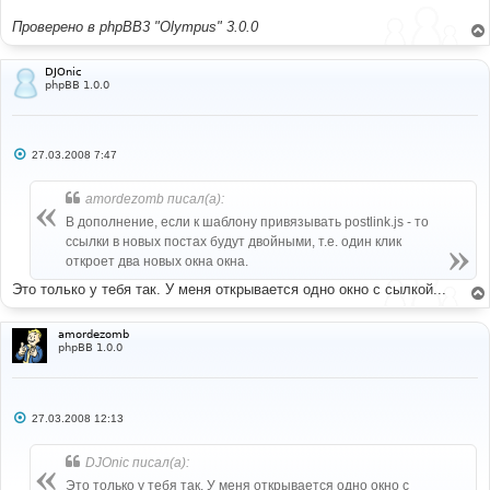
Проверено в phpBB3 "Olympus" 3.0.0
DJOnic
phpBB 1.0.0
С
27.03.2008 7:47
о
о
б
amordezomb писал(а):
щ
е
В дополнение, если к шаблону привязывать postlink.js - то
н
ссылки в новых постах будут двойными, т.е. один клик
и
е
откроет два новых окна окна.
Это только у тебя так. У меня открывается одно окно с сылкой...
amordezomb
phpBB 1.0.0
С
27.03.2008 12:13
о
о
б
DJOnic писал(а):
щ
е
Это только у тебя так. У меня открывается одно окно с