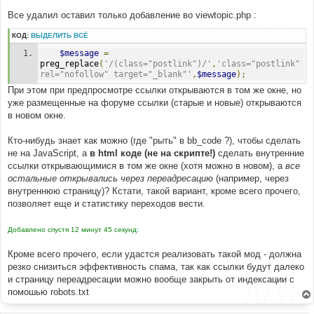
н
Все удалил оставил только добавление во viewtopic.php :
и
е
КОД:
ВЫДЕЛИТЬ ВСЁ
$message
=
preg_replace
(
'/(class="postlink")/'
,
'class="postlink" 
rel="nofollow" target="_blank"'
,
$message
);
При этом при предпросмотре ссылки открываются в том же окне, но
уже размещенные на форуме ссылки (старые и новые) открываются
в новом окне.
Кто-нибудь знает как можно (где "рыть" в bb_code ?), чтобы сделать
не на JavaScript, а
в html коде (не на скрипте!)
сделать внутренние
ссылки открывающимися в том же окне (хотя можно в новом), а
все
остальные открывались через переадресацию
(например, через
внутреннюю страницу)? Кстати, такой вариант, кроме всего прочего,
позволяет еще и статистику переходов вести.
Добавлено спустя 12 минут 45 секунд:
Кроме всего прочего, если удастся реализовать такой мод - должна
резко снизиться эффективность спама, так как ссылки будут далеко
и страницу переадресации можно вообще закрыть от индексации с
помошью robots.txt