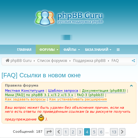
ГЛАВНАЯ
ФОРУМЫ
ФАЙЛЫ
БАЗА ЗНАНИЙ
phpBB Guru
Список форумов
Поддержка phpBB
FAQ
[FAQ] Ссылки в новом окне
Правила форума
Местная Конституция
|
Шаблон запроса
|
Документация (phpBB3)
|
Мини [FAQ] по phpBB 3.1.x/3.2.x/3.3.x
|
FAQ-3 (phpbb3)
|
Как задавать вопросы
|
Как устанавливать расширения
Ваш вопрос может быть удален без объяснения причин, если на
него есть ответы по приведённым ссылкам (а вы рискуете получить
предупреждение
).
Страница
4
из
13
1
2
3
4
5
6
13
Пред.
След.
Сообщений: 187
…