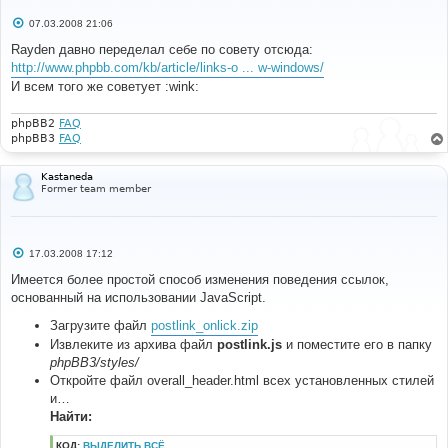
С
07.03.2008 21:06
о
о
Rayden давно переделал себе по совету отсюда:
б
http://www.phpbb.com/kb/article/links-o ... w-windows/
щ
е
И всем того же советует :wink:
н
и
е
phpBB2
FAQ
phpBB3
FAQ
Kastaneda
Former team member
С
17.03.2008 17:12
о
о
Имеется более простой способ изменения поведения ссылок,
б
основанный на использовании JavaScript.
щ
е
н
Загрузите файл
postlink_onlick.zip
и
Извлеките из архива файл
postlink.js
и поместите его в папку
е
phpBB3/styles/
Откройте файл overall_header.html всех установленных стилей
и…
Найти:
КОД:
ВЫДЕЛИТЬ ВСЁ