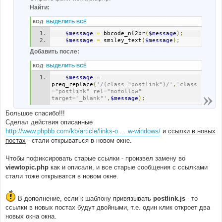
Найти:
КОД:
ВЫДЕЛИТЬ ВСЁ
$message
=
 bbcode_nl2br
(
$message
);
$message
=
 smiley_text
(
$message
);
Добавить после:
КОД:
ВЫДЕЛИТЬ ВСЁ
$message
=
preg_replace
(
'/(class="postlink")/'
,
'class
="postlink" rel="nofollow" 
target="_blank"'
,
$message
);
Большое спасибо!!!
Сделал действия описанные
http://www.phpbb.com/kb/article/links-o ... w-windows/
и
ссылки в новых
постах
- стали открываться в новом окне.
Чтобы пофиксировать старые ссылки - произвел замену во
viewtopic.php
как и описали, и все старые сообщения с ссылками
стали тоже открыватся в новом окне.
В дополнение, если к шаблону привязывать
postlink.js
- то
ссылки в новых постах будут двойными, т.е. один клик откроет два
новых окна окна.