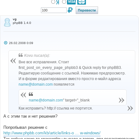
vg
phpBB 1.4.0
С
26.02.2008 0:09
о
о
б
Kovu писал(а):
щ
е
Вне все исправления. Стоит
н
first_post_on_every_page_phpbb3 & Quick reply for phpBB3.
и
е
Редактирую сообщение с ссылкой. Нажимаю предпросмотр.
И в форме редактирования вместо просто е-майл адреса
name@domain.com
появляется
name@domain.com
" target="_blank
Как исправить? http:// ссылка не портится.
А с этим так и нет решения?
Попробывал решение с
http://www.phpbb.com/kb/article/links-o ... w-windows/
Так ообще какие то кракозябры выдало и теперь при редактировании