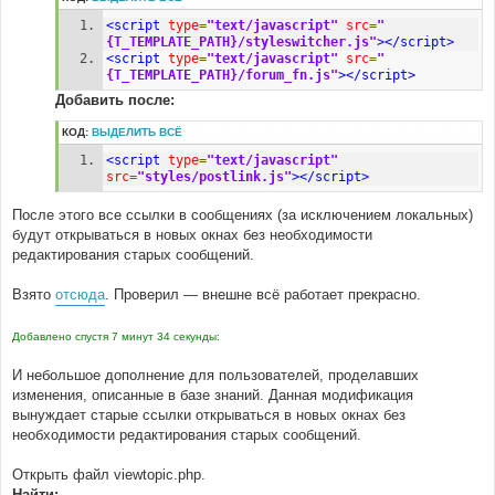
<script
type
=
"text/javascript"
src
=
"
{T_TEMPLATE_PATH}/styleswitcher.js"
></script>
<script
type
=
"text/javascript"
src
=
"
{T_TEMPLATE_PATH}/forum_fn.js"
></script>
Добавить после:
КОД:
ВЫДЕЛИТЬ ВСЁ
<script
type
=
"text/javascript"
src
=
"styles/postlink.js"
></script>
После этого все ссылки в сообщениях (за исключением локальных)
будут открываться в новых окнах без необходимости
редактирования старых сообщений.
Взято
отсюда
. Проверил — внешне всё работает прекрасно.
Добавлено спустя 7 минут 34 секунды:
И небольшое дополнение для пользователей, проделавших
изменения, описанные в базе знаний. Данная модификация
вынуждает старые ссылки открываться в новых окнах без
необходимости редактирования старых сообщений.
Открыть файл viewtopic.php.
Найти: