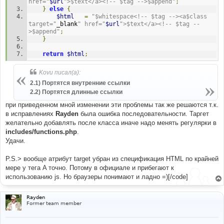
href="
$url
">$text</a><!-- $tag -->$append"
;
}
else
{
$html
=
"$whitespace<!-- $tag --><a$class 
target="
_blank
" href="
$url
">$text</a><!-- $tag --
>$append"
;
}
return
$html
;
Kovu писал(а):
2.1) Портятся внутренние ссылки
2.2) Портятся длинные ссылки
при приведенном мной изменении эти проблемы так же решаются т.к.
в исправлениях
Rayden
была ошибка последовательности. Таргет
желательно добавлять после класса иначе надо менять регулярки в
includes/functions.php
.
Удачи.
P.S.> вообще атрибут target убран из спецификация HTML по крайней
мере у тега A точно. Потому в официале и прибегают к
использованию js. Но браузеры понимают и ладно =)[/code]
Rayden
Former team member