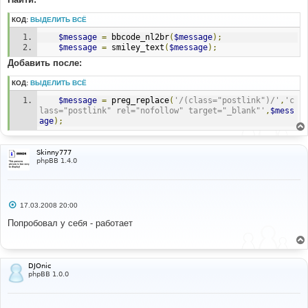
КОД:
ВЫДЕЛИТЬ ВСЁ
$message
=
 bbcode_nl2br
(
$message
);
$message
=
 smiley_text
(
$message
);
Добавить после:
КОД:
ВЫДЕЛИТЬ ВСЁ
$message
=
 preg_replace
(
'/(class="postlink")/'
,
'c
lass="postlink" rel="nofollow" target="_blank"'
,
$mess
age
);
Skinny777
phpBB 1.4.0
С
17.03.2008 20:00
о
о
Попробовал у себя - работает
б
щ
е
н
и
DJOnic
е
phpBB 1.0.0