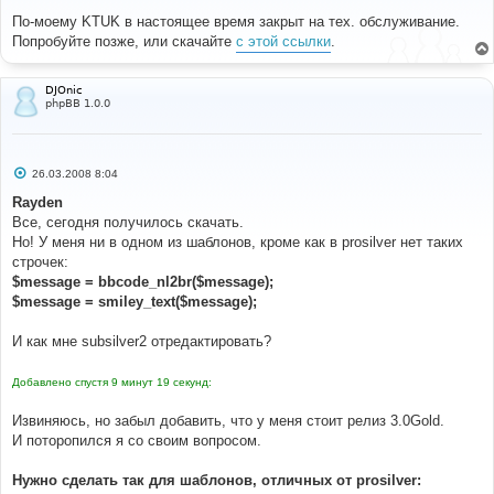
о
о
По-моему KTUK в настоящее время закрыт на тех. обслуживание.
б
Попробуйте позже, или скачайте
с этой ссылки
.
щ
е
н
и
DJOnic
е
phpBB 1.0.0
С
26.03.2008 8:04
о
о
Rayden
б
Все, сегодня получилось скачать.
щ
е
Но! У меня ни в одном из шаблонов, кроме как в prosilver нет таких
н
строчек:
и
е
$message = bbcode_nl2br($message);
$message = smiley_text($message);
И как мне subsilver2 отредактировать?
Добавлено спустя 9 минут 19 секунд:
Извиняюсь, но забыл добавить, что у меня стоит релиз 3.0Gold.
И поторопился я со своим вопросом.
Нужно сделать так для шаблонов, отличных от prosilver: