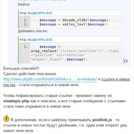
Найти:
КОД:
ВЫДЕЛИТЬ ВСЁ
$message
=
 bbcode_nl2br
(
$message
);
$message
=
 smiley_text
(
$message
);
Добавить после:
КОД:
ВЫДЕЛИТЬ ВСЁ
$message
=
preg_replace
(
'/(class="postlink")/'
,
'class
="postlink" rel="nofollow" 
target="_blank"'
,
$message
);
Большое спасибо!!!
Сделал действия описанные
http://www.phpbb.com/kb/article/links-o ... w-windows/
и
ссылки в новых
постах
- стали открываться в новом окне.
Чтобы пофиксировать старые ссылки - произвел замену во
viewtopic.php
как и описали, и все старые сообщения с ссылками
стали тоже открыватся в новом окне.
В дополнение, если к шаблону привязывать
postlink.js
- то
ссылки в новых постах будут двойными, т.е. один клик откроет два
новых окна окна.