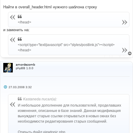
Найти в overall_header.html нужного шаблона строку
</head>
и заменить на:
<script type="text/javascript" src="styles/postlink.js"></script>
</head>
amordezomb
phpBB 1.0.0
С
27.03.2008 3:32
о
о
б
Kastaneda писал(а):
щ
е
И небольшое дополнение для пользователей, проделавших
н
изменения, описанные в базе знаний. Данная модификация
и
е
вынуждает старые ссылки открываться в новых окнах без
необходимости редактирования старых сообщений.
Открыть файл viewtopic.php.