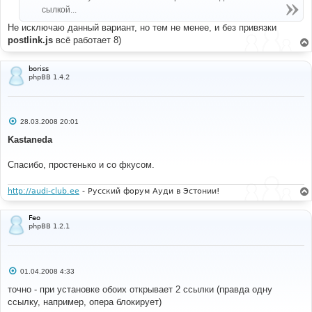
н
сылкой...
и
е
Не исключаю данный вариант, но тем не менее, и без привязки
postlink.js
всё работает 8)
boriss
phpBB 1.4.2
С
28.03.2008 20:01
о
о
Kastaneda
б
щ
е
Спасибо, простенько и со фкусом.
н
и
е
http://audi-club.ee
- Русский форум Ауди в Эстонии!
Feo
phpBB 1.2.1
С
01.04.2008 4:33
о
о
точно - при установке обоих открывает 2 ссылки (правда одну
б
ссылку, например, опера блокирует)
щ
е