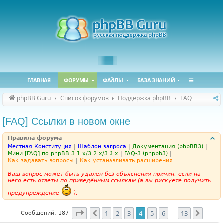
ГЛАВНАЯ
ФОРУМЫ
ФАЙЛЫ
БАЗА ЗНАНИЙ
phpBB Guru
Список форумов
Поддержка phpBB
FAQ
[FAQ] Ссылки в новом окне
Правила форума
Местная Конституция
|
Шаблон запроса
|
Документация (phpBB3)
|
Мини [FAQ] по phpBB 3.1.x/3.2.x/3.3.x
|
FAQ-3 (phpbb3)
|
Как задавать вопросы
|
Как устанавливать расширения
Ваш вопрос может быть удален без объяснения причин, если на
него есть ответы по приведённым ссылкам (а вы рискуете получить
предупреждение
).
Страница
4
из
13
1
2
3
4
5
6
13
Пред.
След.
Сообщений: 187
…