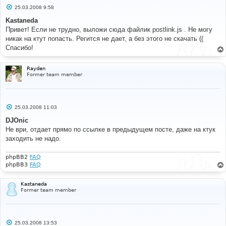
С
25.03.2008 9:58
о
о
Kastaneda
б
Привет! Если не трудно, выложи сюда файлик postlink.js . Не могу
щ
е
никак на ктут попасть. Регится не дает, а без этого не скачать ((
н
Спасибо!
и
е
Rayden
Former team member
С
25.03.2008 11:03
о
о
DJOnic
б
Не ври, отдает прямо по ссылке в предыдущем посте, даже на ктук
щ
е
заходить не надо.
н
и
е
phpBB2
FAQ
phpBB3
FAQ
Kastaneda
Former team member
С
25.03.2008 13:53