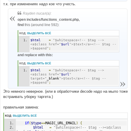
т.к. при изменениях надо кое что учесть.
Rayden писал(а):
open includes/functions_content.php,
find
this (around line 592):
КОД:
ВЫДЕЛИТЬ ВСЁ
$html
=
"$whitespace<!-- $tag -->
<a$class href="
$url
">$text</a><!-- $tag --
>$append"
;
and replace with this:
КОД:
ВЫДЕЛИТЬ ВСЁ
$html
=
"$whitespace<!-- $tag -->
<a$class href="
$url
" 
target="
_blank
">$text</a><!-- $tag --
>$append"
;
Это немного неверное. (или в обработчики decode надо на мыло тоже
встраивать уборку таргета.)
правильная замена:
КОД:
ВЫДЕЛИТЬ ВСЁ
if
(
$type
==
MAGIC_URL_EMAIL
)
{
$html
=
"$whitespace<!-- $tag --><a$class 