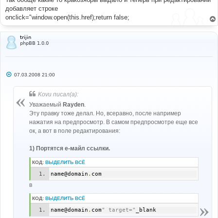
добавляет строкe
onclick="window.open(this.href);return false;
trijin
phpBB 1.0.0
С
07.03.2008 21:00
о
о
б
Kovu писал(а):
щ
е
Уважаемый
Rayden
.
н
Эту правку тоже делал. Но, всеравно, после например
и
е
нажатия на предпросмотр. В самом предпросмотре еще все
ок, а вот в поле редактирования:
1) Портятся е-майл ссылки.
КОД:
ВЫДЕЛИТЬ ВСЁ
name@domain
.
com
в
КОД:
ВЫДЕЛИТЬ ВСЁ
name@domain
.
com
" target="
_blank