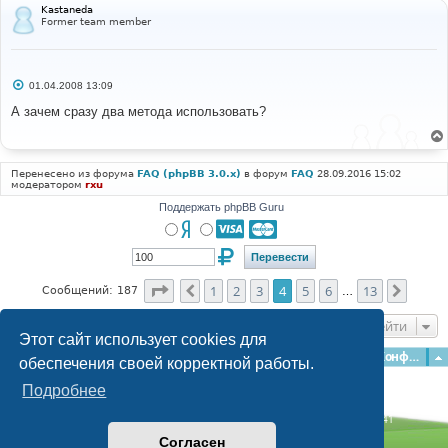
Kastaneda
Former team member
С
01.04.2008 13:09
о
о
А зачем сразу два метода использовать?
б
щ
е
н
и
Перенесено из форума
FAQ (phpBB 3.0.x)
в форум
FAQ
28.09.2016 15:02
е
модератором
rxu
Поддержать phpBB Guru
Страница
4
из
13
1
2
3
4
5
6
13
Пред.
След.
Сообщений: 187
…
Перейти
Этот сайт использует cookies для
Главная
Форумы
Наша команда
О команде
Конфиденциальность
обеспечения своей корректной работы.
Подробнее
Time: 0.167s
| Peak Memory Usage: 3.06 МБ | GZIP: Off |
Queries: 41
© phpBB Guru, 2004—2026
Согласен