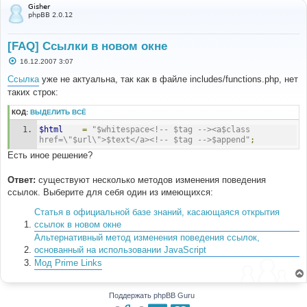
Gisher
phpBB 2.0.12
[FAQ] Ссылки в новом окне
С
16.12.2007 3:07
о
о
Ссылка
уже не актуальна, так как в файле includes/functions.php, нет
б
таких строк:
щ
е
н
КОД:
ВЫДЕЛИТЬ ВСЁ
и
е
$html
=
"$whitespace<!-- $tag --><a$class 
href=\"$url\">$text</a><!-- $tag -->$append"
;
Есть иное решение?
Ответ:
существуют несколько методов изменения поведения
ссылок. Выберите для себя один из имеющихся:
Статья в официальной базе знаний, касающаяся открытия
ссылок в новом окне
Альтернативный метод изменения поведения ссылок,
основанный на использовании JavaScript
Мод Prime Links
Поддержать phpBB Guru