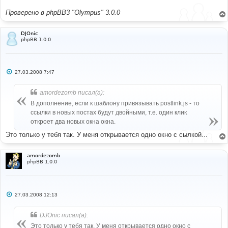
Проверено в phpBB3 "Olympus" 3.0.0
DJOnic
phpBB 1.0.0
С
27.03.2008 7:47
о
о
б
amordezomb писал(а):
щ
е
В дополнение, если к шаблону привязывать postlink.js - то
н
ссылки в новых постах будут двойными, т.е. один клик
и
е
откроет два новых окна окна.
Это только у тебя так. У меня открывается одно окно с сылкой...
amordezomb
phpBB 1.0.0
С
27.03.2008 12:13
о
о
б
DJOnic писал(а):
щ
е
Это только у тебя так. У меня открывается одно окно с