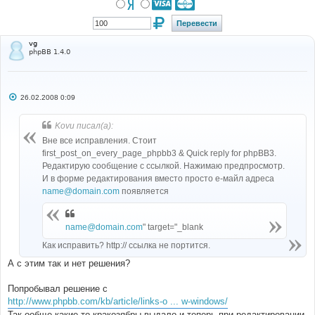
vg
phpBB 1.4.0
С
26.02.2008 0:09
о
о
б
Kovu писал(а):
щ
е
Вне все исправления. Стоит
н
first_post_on_every_page_phpbb3 & Quick reply for phpBB3.
и
е
Редактирую сообщение с ссылкой. Нажимаю предпросмотр.
И в форме редактирования вместо просто е-майл адреса
name@domain.com
появляется
name@domain.com
" target="_blank
Как исправить? http:// ссылка не портится.
А с этим так и нет решения?
Попробывал решение с
http://www.phpbb.com/kb/article/links-o ... w-windows/
Так ообще какие то кракозябры выдало и теперь при редактировании