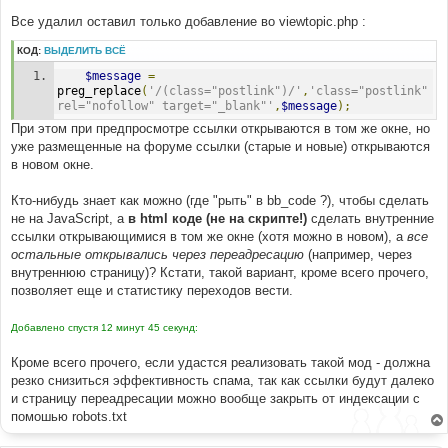
н
Все удалил оставил только добавление во viewtopic.php :
и
е
КОД:
ВЫДЕЛИТЬ ВСЁ
$message
=
preg_replace
(
'/(class="postlink")/'
,
'class="postlink" 
rel="nofollow" target="_blank"'
,
$message
);
При этом при предпросмотре ссылки открываются в том же окне, но
уже размещенные на форуме ссылки (старые и новые) открываются
в новом окне.
Кто-нибудь знает как можно (где "рыть" в bb_code ?), чтобы сделать
не на JavaScript, а
в html коде (не на скрипте!)
сделать внутренние
ссылки открывающимися в том же окне (хотя можно в новом), а
все
остальные открывались через переадресацию
(например, через
внутреннюю страницу)? Кстати, такой вариант, кроме всего прочего,
позволяет еще и статистику переходов вести.
Добавлено спустя 12 минут 45 секунд:
Кроме всего прочего, если удастся реализовать такой мод - должна
резко снизиться эффективность спама, так как ссылки будут далеко
и страницу переадресации можно вообще закрыть от индексации с
помошью robots.txt