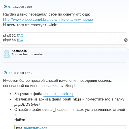
С
07.03.2008 21:06
о
о
Rayden давно переделал себе по совету отсюда:
б
http://www.phpbb.com/kb/article/links-o ... w-windows/
щ
е
И всем того же советует :wink:
н
и
е
phpBB2
FAQ
phpBB3
FAQ
Kastaneda
Former team member
С
17.03.2008 17:12
о
о
Имеется более простой способ изменения поведения ссылок,
б
основанный на использовании JavaScript.
щ
е
н
Загрузите файл
postlink_onlick.zip
и
Извлеките из архива файл
postlink.js
и поместите его в папку
е
phpBB3/styles/
Откройте файл overall_header.html всех установленных стилей
и…
Найти:
КОД:
ВЫДЕЛИТЬ ВСЁ