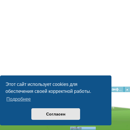
Этот сайт использует cookies для
Главная
Форумы
Наша команда
О команде
Конфиденциальность
обеспечения своей корректной работы.
Подробнее
Time: 0.050s
| Peak Memory Usage: 2.28 МБ | GZIP: Off |
Queries: 16
© phpBB Guru, 2004—2026
Согласен
Powered by
phpBB
Style by
Artodia