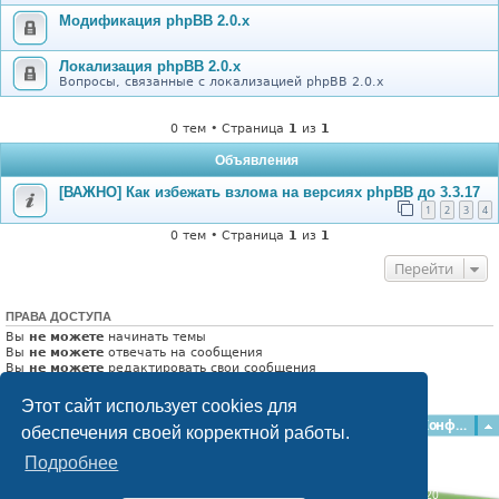
Модификация phpBB 2.0.x
Локализация phpBB 2.0.x
Вопросы, связанные с локализацией phpBB 2.0.x
0 тем • Страница
1
из
1
Объявления
[ВАЖНО] Как избежать взлома на версиях phpBB до 3.3.17
1
2
3
4
0 тем • Страница
1
из
1
Перейти
ПРАВА ДОСТУПА
Вы
не можете
начинать темы
Вы
не можете
отвечать на сообщения
Вы
не можете
редактировать свои сообщения
Вы
не можете
удалять свои сообщения
Вы
не можете
добавлять вложения
Этот сайт использует cookies для
Главная
Форумы
Наша команда
О команде
Конфиденциальность
обеспечения своей корректной работы.
Подробнее
Time: 0.065s
| Peak Memory Usage: 2.46 МБ | GZIP: Off |
Queries: 20