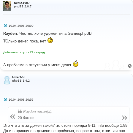
Nemo1987
phpBB 2.0.7
С
10.04.2008 20:00
о
о
Rayden
, Честно, хочe удомен типа GamesphpBB
б
щ
ТОлько денег, пока, нет
е
н
и
Добавлено спустя 21 секунду:
е
А проблема в отсутсвии у меня денег
foxer666
phpBB 1.4.2
С
10.04.2008 20:55
о
о
б
Rayden писал(а):
щ
е
20 баксов
н
и
Это что это за домен такой? .ru стоит порядка 9-11, info вообще 1.99
е
Да и в принципе в домене не проблема, вопрос в том, стоит ли оно