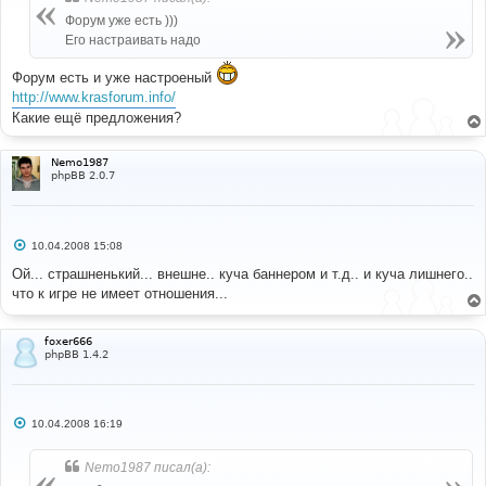
щ
е
Форум уже есть )))
н
Его настраивать надо
и
е
Форум есть и уже настроеный
http://www.krasforum.info/
Какие ещё предложения?
Nemo1987
phpBB 2.0.7
С
10.04.2008 15:08
о
о
Ой... страшненький... внешне.. куча баннером и т.д.. и куча лишнего..
б
что к игре не имеет отношения...
щ
е
н
и
foxer666
е
phpBB 1.4.2
С
10.04.2008 16:19
о
о
б
Nemo1987 писал(а):
щ