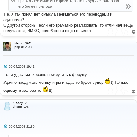
правильнее было бы спросить, а кто-нибудь использовал
н
его более полугода
и
е
Т.е. я так понял нет смысла заниматься его переводами и
аддонами?
С другой стороны, если его граматно реализовать, то отличная вещь
получается, ИМХО, подобного я еще не видел.
Nemo1987
phpBB 2.0.7
С
09.04.2008 19:41
о
о
Если удасться хорошо прикрутить к форуму...
б
щ
Удачно продумать логику игры и т.д... то будет супер
)) ТОлько
е
н
одному тяжелова-то
)))
и
е
Zlodey12
phpBB 1.4.4
С
09.04.2008 21:30
о
о
б