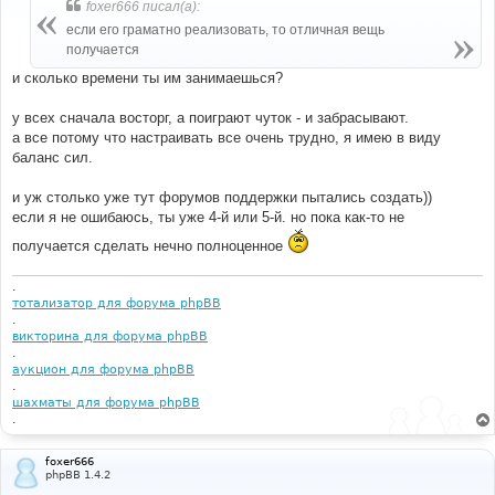
foxer666 писал(а):
щ
е
если его граматно реализовать, то отличная вещь
н
получается
и
е
и сколько времени ты им занимаешься?
у всех сначала восторг, а поиграют чуток - и забрасывают.
а все потому что настраивать все очень трудно, я имею в виду
баланс сил.
и уж столько уже тут форумов поддержки пытались создать))
если я не ошибаюсь, ты уже 4-й или 5-й. но пока как-то не
получается сделать нечно полноценное
.
тотализатор для форума phpBB
.
викторина для форума phpBB
.
аукцион для форума phpBB
.
шахматы для форума phpBB
.
foxer666
phpBB 1.4.2