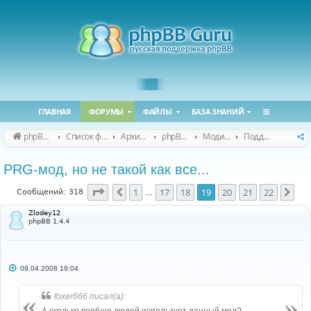
ГЛАВНАЯ
ФОРУМЫ
ФАЙЛЫ
БАЗА ЗНАНИЙ
phpBB Guru
Список форумов
Архивные форумы
phpBB 2.0.x (архив)
Модификация phpBB 2.0.x
Поддержка модов для phpBB 2.0.x
PRG-мод, но не такой как все...
Страница
19
из
22
1
17
18
19
20
21
22
Пред.
Сле
Сообщений: 318
…
Zlodey12
phpBB 1.4.4
С
09.04.2008 19:04
о
о
б
foxer666 писал(а):
щ
е