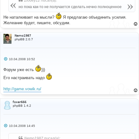
Zlodey12 писал(а):
но пока как-то не получается сделать нечно полноценное
Не наталкивает на мысли?
Я предлагаю объединить усилия.
Желеание будет, пишите, обсудим.
Nemo1987
phpBB 2.0.7
С
10.04.2008 10:52
о
о
Форум уже есть
)))
б
щ
Его настраивать надо
е
н
и
http://game.vowik.ru/
е
foxer666
phpBB 1.4.2
С
10.04.2008 14:45
о
о
б
Nemo1987 писал(а):