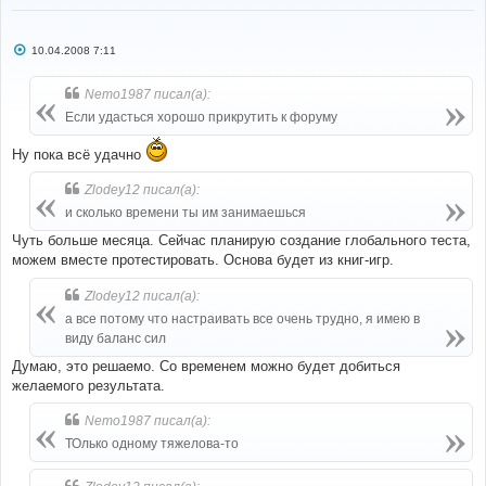
С
10.04.2008 7:11
о
о
б
Nemo1987 писал(а):
щ
е
Если удасться хорошо прикрутить к форуму
н
и
е
Ну пока всё удачно
Zlodey12 писал(а):
и сколько времени ты им занимаешься
Чуть больше месяца. Сейчас планирую создание глобального теста,
можем вместе протестировать. Основа будет из книг-игр.
Zlodey12 писал(а):
а все потому что настраивать все очень трудно, я имею в
виду баланс сил
Думаю, это решаемо. Со временем можно будет добиться
желаемого результата.
Nemo1987 писал(а):
ТОлько одному тяжелова-то