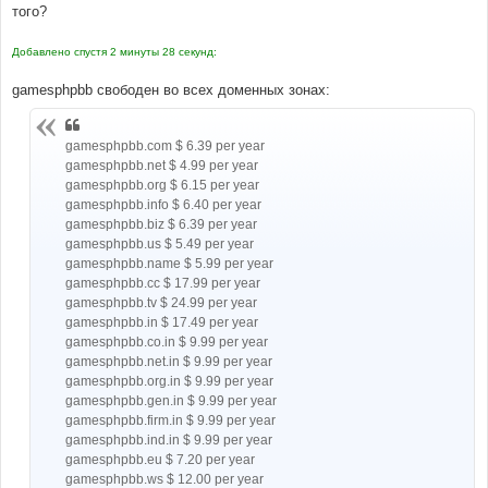
того?
Добавлено спустя 2 минуты 28 секунд:
gamesphpbb свободен во всех доменных зонах:
gamesphpbb.com $ 6.39 per year
gamesphpbb.net $ 4.99 per year
gamesphpbb.org $ 6.15 per year
gamesphpbb.info $ 6.40 per year
gamesphpbb.biz $ 6.39 per year
gamesphpbb.us $ 5.49 per year
gamesphpbb.name $ 5.99 per year
gamesphpbb.cc $ 17.99 per year
gamesphpbb.tv $ 24.99 per year
gamesphpbb.in $ 17.49 per year
gamesphpbb.co.in $ 9.99 per year
gamesphpbb.net.in $ 9.99 per year
gamesphpbb.org.in $ 9.99 per year
gamesphpbb.gen.in $ 9.99 per year
gamesphpbb.firm.in $ 9.99 per year
gamesphpbb.ind.in $ 9.99 per year
gamesphpbb.eu $ 7.20 per year
gamesphpbb.ws $ 12.00 per year