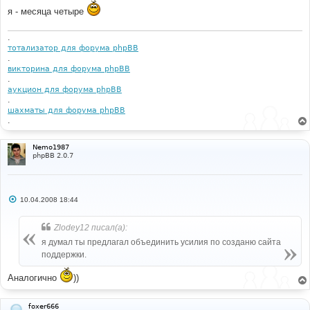
я - месяца четыре
.
тотализатор для форума phpBB
.
викторина для форума phpBB
.
аукцион для форума phpBB
.
шахматы для форума phpBB
.
Nemo1987
phpBB 2.0.7
С
10.04.2008 18:44
о
о
б
Zlodey12 писал(а):
щ
е
я думал ты предлагал объединить усилия по созданю сайта
н
поддержки.
и
е
Аналогично
))
foxer666