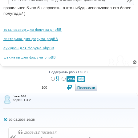
А сколько вообще людей использует данный мод?
н
и
правильнее было бы спросить, а кто-нибудь использовал его более
е
полугода? )
.
тотализатор для форума phpBB
.
викторина для форума phpBB
.
аукцион для форума phpBB
.
шахматы для форума phpBB
.
Поддержать phpBB Guru
foxer666
phpBB 1.4.2
С
09.04.2008 19:38
о
о
б
Zlodey12 писал(а):
щ
е