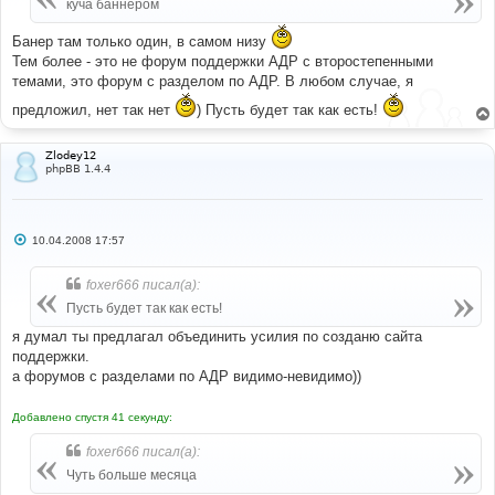
е
куча баннером
н
и
Банер там только один, в самом низу
е
Тем более - это не форум поддержки АДР с второстепенными
темами, это форум с разделом по АДР. В любом случае, я
предложил, нет так нет
) Пусть будет так как есть!
Zlodey12
phpBB 1.4.4
С
10.04.2008 17:57
о
о
б
foxer666 писал(а):
щ
е
Пусть будет так как есть!
н
и
я думал ты предлагал объединить усилия по созданю сайта
е
поддержки.
а форумов с разделами по АДР видимо-невидимо))
Добавлено спустя 41 секунду:
foxer666 писал(а):
Чуть больше месяца