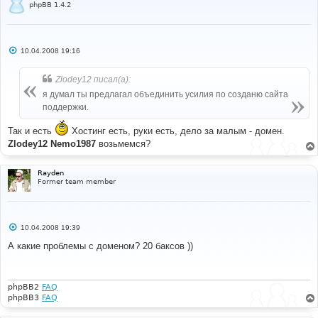
phpBB 1.4.2
С
10.04.2008 19:16
о
о
б
Zlodey12 писал(а):
щ
е
я думал ты предлагал объединить усилия по созданю сайта
н
поддержки.
и
е
Так и есть
Хостинг есть, руки есть, дело за малым - домен.
Zlodey12
Nemo1987
возьмемся?
Rayden
Former team member
С
10.04.2008 19:39
о
о
А какие проблемы с доменом? 20 баксов ))
б
щ
е
н
и
phpBB2
FAQ
е
phpBB3
FAQ