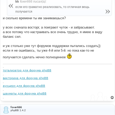
foxer666 писал(а):
щ
е
если его граматно реализовать, то отличная вещь
н
получается
и
е
и сколько времени ты им занимаешься?
у всех сначала восторг, а поиграют чуток - и забрасывают.
а все потому что настраивать все очень трудно, я имею в виду
баланс сил.
и уж столько уже тут форумов поддержки пытались создать))
если я не ошибаюсь, ты уже 4-й или 5-й. но пока как-то не
получается сделать нечно полноценное
.
тотализатор для форума phpBB
.
викторина для форума phpBB
.
аукцион для форума phpBB
.
шахматы для форума phpBB
.
foxer666
phpBB 1.4.2