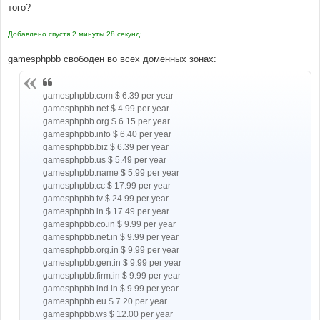
того?
Добавлено спустя 2 минуты 28 секунд:
gamesphpbb свободен во всех доменных зонах:
gamesphpbb.com $ 6.39 per year
gamesphpbb.net $ 4.99 per year
gamesphpbb.org $ 6.15 per year
gamesphpbb.info $ 6.40 per year
gamesphpbb.biz $ 6.39 per year
gamesphpbb.us $ 5.49 per year
gamesphpbb.name $ 5.99 per year
gamesphpbb.cc $ 17.99 per year
gamesphpbb.tv $ 24.99 per year
gamesphpbb.in $ 17.49 per year
gamesphpbb.co.in $ 9.99 per year
gamesphpbb.net.in $ 9.99 per year
gamesphpbb.org.in $ 9.99 per year
gamesphpbb.gen.in $ 9.99 per year
gamesphpbb.firm.in $ 9.99 per year
gamesphpbb.ind.in $ 9.99 per year
gamesphpbb.eu $ 7.20 per year
gamesphpbb.ws $ 12.00 per year