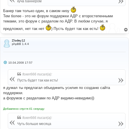
е
куча баннером
н
и
Банер там только один, в самом низу
е
Тем более - это не форум поддержки АДР с второстепенными
темами, это форум с разделом по АДР. В любом случае, я
предложил, нет так нет
) Пусть будет так как есть!
Zlodey12
phpBB 1.4.4
С
10.04.2008 17:57
о
о
б
foxer666 писал(а):
щ
е
Пусть будет так как есть!
н
и
я думал ты предлагал объединить усилия по созданю сайта
е
поддержки.
а форумов с разделами по АДР видимо-невидимо))
Добавлено спустя 41 секунду:
foxer666 писал(а):
Чуть больше месяца