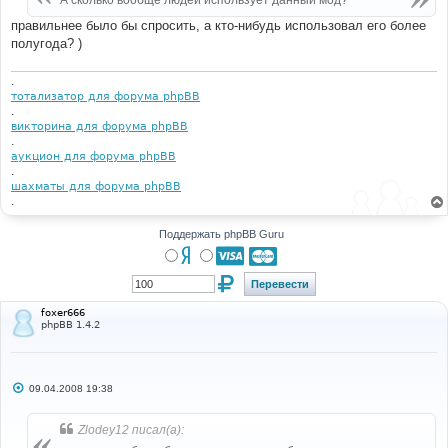
А сколько вообще людей использует данный мод?
н
и
правильнее было бы спросить, а кто-нибудь использовал его более
е
полугода? )
.
тотализатор для форума phpBB
.
викторина для форума phpBB
.
аукцион для форума phpBB
.
шахматы для форума phpBB
.
Поддержать phpBB Guru
foxer666
phpBB 1.4.2
С
09.04.2008 19:38
о
о
б
Zlodey12 писал(а):
щ
е