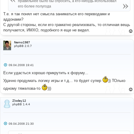
правильнее было бы спросить, а кто-нибудь использовал
н
его более полугода
и
е
Т.е. я так понял нет смысла заниматься его переводами и
аддонами?
С другой стороны, если его граматно реализовать, то отличная вещь
получается, ИМХО, подобного я еще не видел.
Nemo1987
phpBB 2.0.7
С
09.04.2008 19:41
о
о
Если удасться хорошо прикрутить к форуму...
б
щ
Удачно продумать логику игры и т.д... то будет супер
)) ТОлько
е
н
одному тяжелова-то
)))
и
е
Zlodey12
phpBB 1.4.4
С
09.04.2008 21:30
о
о
б