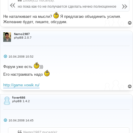
Zlodey12 писал(а):
но пока как-то не получается сделать нечно полноценное
Не наталкивает на мысли?
Я предлагаю объединить усилия.
Желеание будет, пишите, обсудим.
Nemo1987
phpBB 2.0.7
С
10.04.2008 10:52
о
о
Форум уже есть
)))
б
щ
Его настраивать надо
е
н
и
http://game.vowik.ru/
е
foxer666
phpBB 1.4.2
С
10.04.2008 14:45
о
о
б
Nemo1987 писал(а):