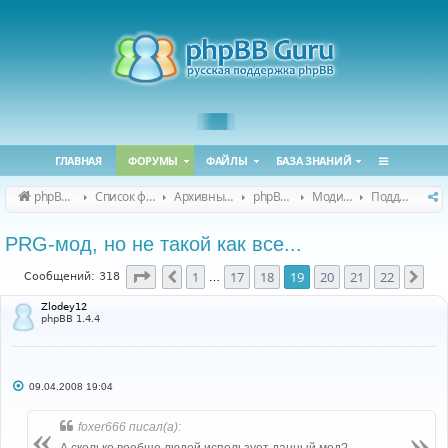
ГЛАВНАЯ
ФОРУМЫ
ФАЙЛЫ
БАЗА ЗНАНИЙ
phpBB Guru
Список форумов
Архивные форумы
phpBB 2.0.x (архив)
Модификация phpBB 2.0.x
Поддержка модов для phpBB 2.0.x
PRG-мод, но не такой как все...
Страница
19
из
22
1
17
18
19
20
21
22
Пред.
Сле
Сообщений: 318
…
Zlodey12
phpBB 1.4.4
С
09.04.2008 19:04
о
о
б
foxer666 писал(а):
щ
е