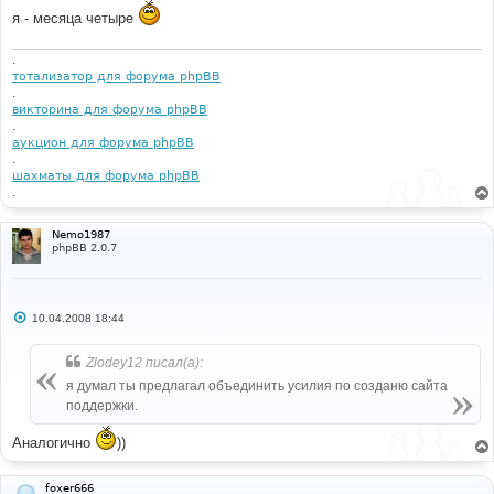
я - месяца четыре
.
тотализатор для форума phpBB
.
викторина для форума phpBB
.
аукцион для форума phpBB
.
шахматы для форума phpBB
.
Nemo1987
phpBB 2.0.7
С
10.04.2008 18:44
о
о
б
Zlodey12 писал(а):
щ
е
я думал ты предлагал объединить усилия по созданю сайта
н
поддержки.
и
е
Аналогично
))
foxer666