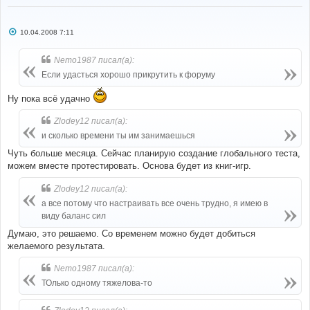
С
10.04.2008 7:11
о
о
б
Nemo1987 писал(а):
щ
е
Если удасться хорошо прикрутить к форуму
н
и
е
Ну пока всё удачно
Zlodey12 писал(а):
и сколько времени ты им занимаешься
Чуть больше месяца. Сейчас планирую создание глобального теста,
можем вместе протестировать. Основа будет из книг-игр.
Zlodey12 писал(а):
а все потому что настраивать все очень трудно, я имею в
виду баланс сил
Думаю, это решаемо. Со временем можно будет добиться
желаемого результата.
Nemo1987 писал(а):
ТОлько одному тяжелова-то