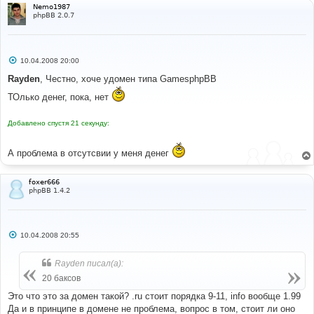
Nemo1987
phpBB 2.0.7
С
10.04.2008 20:00
о
о
Rayden
, Честно, хочe удомен типа GamesphpBB
б
щ
ТОлько денег, пока, нет
е
н
и
Добавлено спустя 21 секунду:
е
А проблема в отсутсвии у меня денег
foxer666
phpBB 1.4.2
С
10.04.2008 20:55
о
о
б
Rayden писал(а):
щ
е
20 баксов
н
и
Это что это за домен такой? .ru стоит порядка 9-11, info вообще 1.99
е
Да и в принципе в домене не проблема, вопрос в том, стоит ли оно