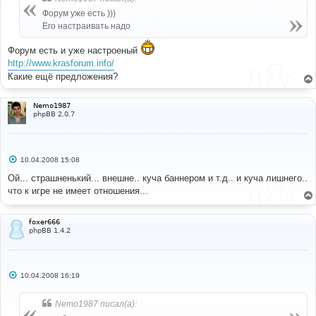
щ
е
Форум уже есть )))
н
Его настраивать надо
и
е
Форум есть и уже настроеный
http://www.krasforum.info/
Какие ещё предложения?
Nemo1987
phpBB 2.0.7
С
10.04.2008 15:08
о
о
Ой... страшненький... внешне.. куча баннером и т.д.. и куча лишнего..
б
что к игре не имеет отношения...
щ
е
н
и
foxer666
е
phpBB 1.4.2
С
10.04.2008 16:19
о
о
б
Nemo1987 писал(а):
щ