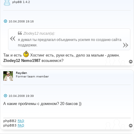
phpBB 1.4.2
С
10.04.2008 19:16
о
о
б
Zlodey12 писал(а):
щ
е
я думал ты предлагал объединить усилия по созданю сайта
н
поддержки.
и
е
Так и есть
Хостинг есть, руки есть, дело за малым - домен.
Zlodey12
Nemo1987
возьмемся?
Rayden
Former team member
С
10.04.2008 19:39
о
о
А какие проблемы с доменом? 20 баксов ))
б
щ
е
н
и
phpBB2
FAQ
е
phpBB3
FAQ