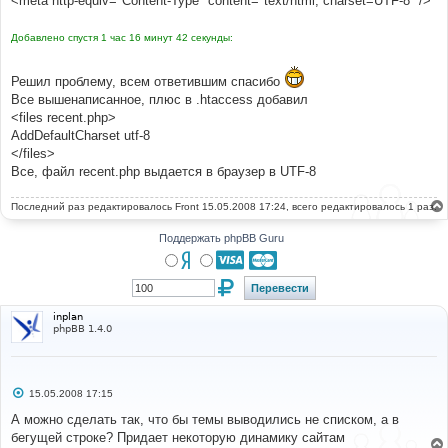
<meta http-equiv="Content-Type" content="text/html; charset=UTF-8" />
Добавлено спустя 1 час 16 минут 42 секунды:
Решил проблему, всем ответившим спасибо
Все вышенаписанное, плюс в .htaccess добавил
<files recent.php>
AddDefaultCharset utf-8
</files>
Все, файл recent.php выдается в браузер в UTF-8
Последний раз редактировалось
Front
15.05.2008 17:24, всего редактировалось 1 раз.
Поддержать phpBB Guru
inplan
phpBB 1.4.0
С
15.05.2008 17:15
о
о
А можно сделать так, что бы темы выводились не списком, а в
б
бегущей строке? Придает некоторую динамику сайтам
щ