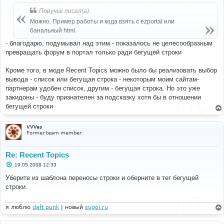
о
б
Поручик писал(а):
щ
е
Можно. Пример работы и кода взять с ezportal или
н
банальный html.
и
е
- благодарю, подумывал над этим - показалось не целесообразным
превращать форум в портал только ради бегущей строки
Кроме того, в моде Recent Topics можно было бы реализовать выбор
вывода - список или бегущая строка - некоторым моим сайтам-
партнерам удобен список, другим - бегущая строка. Но это уже
закидоны - буду признателен за подсказку хотя бы в отношении
бегущей строки
VVVas
Former team member
Re: Recent Topics
С
19.05.2008 12:33
о
о
Уберите из шаблона переносы строки и оберните в тег бегущей
б
строки.
щ
е
н
и
я люблю
daft punk
| новый
sugoi.ru
е