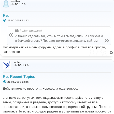
nordfox
phpBB 1.0.0
Re:
С
21.05.2008 11:13
о
о
б
inplan писал(а):
щ
е
А можно сделать так, что бы темы выводились не списком, а
н
в бегущей строке? Придает некоторую динамику сайтам
и
е
Посмотри как на моем форуме. адрес в профиле. там все просто,
как в танке.
inplan
phpBB 1.4.0
Re: Recent Topics
С
21.05.2008 13:55
о
о
Действительно просто ... хорошо, а еще вопрос:
б
щ
е
в списке затронутых тем, выдаваемым recent topics, отсутствуют
н
темы, созданные в разделе, доступ к которому имеет не все
и
е
пользователи, а только пользователи определенной группы. Понятно
излогаю? То есть, я создаю раздел и устанавливаю права просмотра