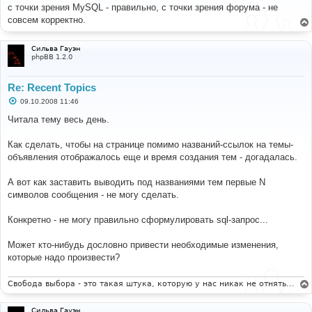
б
с точки зрения MySQL - правильно, с точки зрения форума - не
щ
е
совсем корректно.
н
и
е
Сильва Гауэн
phpBB 1.2.0
Re: Recent Topics
С
09.10.2008 11:46
о
о
Читала тему весь день.
б
щ
е
Как сделать, чтобы на странице помимо названий-ссылок на темы-
н
объявления отображалось еще и время создания тем - догадалась.
и
е
А вот как заставить выводить под названиями тем первые N
символов сообщения - не могу сделать.
Конкретно - не могу правильно сформулировать sql-запрос...
Может кто-нибудь дословно привести необходимые изменения,
которые надо произвести?
Свобода выбора - это такая штука, которую у нас никак не отнять...
Сильва Гауэн