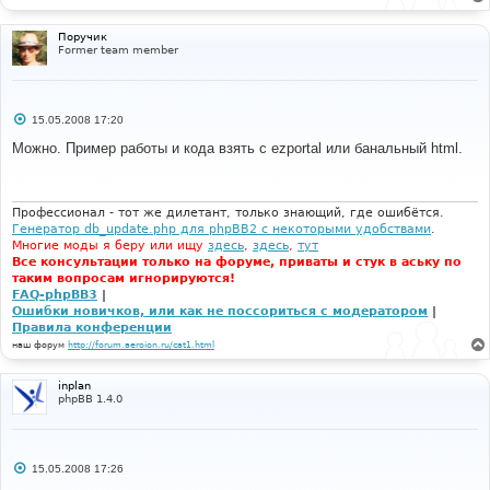
е
н
и
Поручик
е
Former team member
С
15.05.2008 17:20
о
о
Можно. Пример работы и кода взять с ezportal или банальный html.
б
щ
е
н
и
Профессионал - тот же дилетант, только знающий, где ошибётся.
е
Генератор db_update.php для phpBB2 с некоторыми удобствами
.
Многие моды я беру или ищу
здесь
,
здесь
,
тут
Все консультации только на форуме, приваты и стук в аську по
таким вопросам игнорируются!
FAQ-phpBB3
|
Ошибки новичков, или как не поссориться с модератором
|
Правила конференции
наш форум
http://forum.aeroion.ru/cat1.html
inplan
phpBB 1.4.0
С
15.05.2008 17:26
о