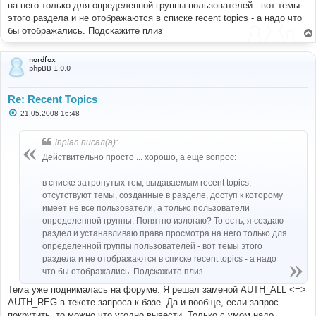
на него только для определенной группы пользователей - вот темы
этого раздела и не отображаются в списке recent topics - а надо что
бы отображались. Подскажите плиз
nordfox
phpBB 1.0.0
Re: Recent Topics
С
21.05.2008 16:48
о
о
б
inplan писал(а):
щ
е
Действительно просто ... хорошо, а еще вопрос:
н
и
е
в списке затронутых тем, выдаваемым recent topics,
отсутствуют темы, созданные в разделе, доступ к которому
имеет не все пользователи, а только пользователи
определенной группы. Понятно излогаю? То есть, я создаю
раздел и устанавливаю права просмотра на него только для
определенной группы пользователей - вот темы этого
раздела и не отображаются в списке recent topics - а надо
что бы отображались. Подскажите плиз
Тема уже поднималась на форуме. Я решал заменой AUTH_ALL <=>
AUTH_REG в тексте запроса к базе. Да и вообще, если запрос
покрутить, то можно что угодно вывести. Только с умом надо