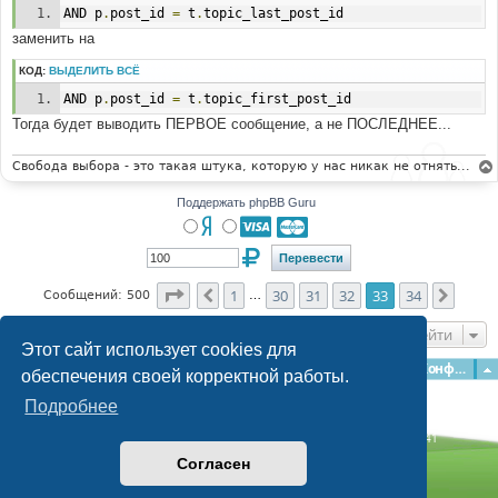
 'POST_TEXT' => str_replace("'", "\'", $message),
AND p
.
post_id 
=
 t
.
topic_last_post_id
заменить на
# 
#-----[ OPEN ]---------------------------------------
КОД:
ВЫДЕЛИТЬ ВСЁ
--------- 
# 
AND p
.
post_id 
=
 t
.
topic_first_post_id
recent_body.tpl
Тогда будет выводить ПЕРВОЕ сообщение, а не ПОСЛЕДНЕЕ...
# 
#-----[ FIND ]---------------------------------------
Свобода выбора - это такая штука, которую у нас никак не отнять...
--------- 
#
Поддержать phpBB Guru
{topicrow.TOPIC_TITLE}</a><br />
# 
#-----[IN-LINE, AFTER, ADD ]-------------------------
----------------- 
Страница
33
из
34
#
1
30
31
32
33
34
Пред.
След.
Сообщений: 500
…
{topicrow.POST_TEXT}<br />
Перейти
# 
Этот сайт использует cookies для
#-----[ SAVE/CLOSE ALL FILES ]-----------------------
Главная
Форумы
Наша команда
О команде
Конфиденциальность
обеспечения своей корректной работы.
--------- 
# 
Подробнее
Time: 0.193s
| Peak Memory Usage: 3.09 МБ | GZIP: Off |
Queries: 41
© phpBB Guru, 2004—2026
Согласен
Powered by
phpBB
Style by
Artodia