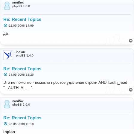
nordfox
phpBB 1.0.0
Re: Recent Topics
С
22.05.2008 14:09
о
о
да
б
щ
е
н
и
inplan
е
phpBB 1.4.0
Re: Recent Topics
С
24.05.2008 18:25
о
о
Это не помогло - помогло простое удаление строки AND f.auth_read =
б
" . AUTH_ALL . "
щ
е
н
и
nordfox
е
phpBB 1.0.0
Re: Recent Topics
С
26.05.2008 10:18
о
о
inplan