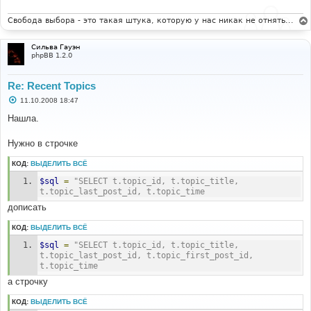
 'POST_DATE' => $post_date,
# 
Свобода выбора - это такая штука, которую у нас никак не отнять...
# 
#-----[AFTER, ADD ]----------------------------------
#-----[ OPEN ]---------------------------------------
-------- 
--------- 
#
Сильва Гауэн
# 
phpBB 1.2.0
AND q.post_id = p.post_id
recent_body.tpl
# 
Re: Recent Topics
# 
#-----[ FIND ]---------------------------------------
#-----[ FIND ]---------------------------------------
--------- 
С
11.10.2008 18:47
--------- 
о
#
#
о
Нашла.
$template->assign_block_vars('topicrow', array(
б
document.writeln('
щ
# 
е
Нужно в строчке
# 
н
#-----[ BEFORE, ADD ]--------------------------------
#-----[IN-LINE, AFTER, ADD ]-------------------------
и
---------- 
КОД:
ВЫДЕЛИТЬ ВСЁ
е
----------------- 
#
#
$sql
=
"SELECT t.topic_id, t.topic_title, 
 $message = $row['post_text'];
{topicrow.POST_DATE}<br>
t.topic_last_post_id, t.topic_time
# 
дописать
# 
#-----[ FIND ]---------------------------------------
#-----[ SAVE/CLOSE ALL FILES ]-----------------------
--------- 
КОД:
ВЫДЕЛИТЬ ВСЁ
--------- 
#
# 
'U_TOPIC' => $viewtopic_url . '?' . POST_TOPIC_URL . 
$sql
=
"SELECT t.topic_id, t.topic_title, 
'=' . $row['topic_id'],
t.topic_last_post_id, t.topic_first_post_id, 
t.topic_time
# 
а строчку
#-----[ AFTER, ADD ]---------------------------------
-------- 
КОД:
ВЫДЕЛИТЬ ВСЁ
#