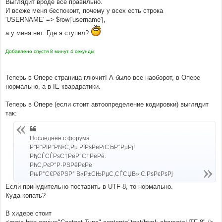
Выглядит вроде все правильно.
И всеже меня беспокоит, почему у всех есть строка
'USERNAME' => $row['username'],
а у меня нет. Где я ступил?
Добавлено спустя 8 минут 4 секунды:
Теперь в Опере страница глючит! А было все наоборот, в Опере
нормально, а в IE квардратики.
Теперь в Опере (если стоит автоопределение кодировки) выглядит
так:
Последнее с форума
Р”Р°РІР°Р№С‚Рµ РїРѕРёРіСЂР°РµРј!
РђСЃСЃРѕС†РёР°С†РёРё.
РћС‚РєР°Р·РЅРёРєРё
РњР°С€РёРЅР° В«Р±СЊРµС‚СЃСЏВ» С‚РѕРєРѕРј
Если принудительно поставить в UTF-8, то нормально.
Куда копать?
В хидере стоит