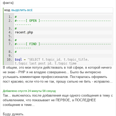
----------------- 
факта)
#
, t.topic_time
КОД:
ВЫДЕЛИТЬ ВСЁ
# 
# 
#-----[ FIND ]---------------------------------------
#-----[ OPEN ]---------------------------------------
--------- 
--------- 
#
# 
$topic_title = ( strlen($topic_title) > 
recent
.
php
$cfg_max_topic_length ) ? substr($topic_title, 0, 
$cfg_max_topic_length) . '&hellip;' : $topic_title;
# 
#-----[ FIND ]---------------------------------------
# 
--------- 
#-----[ AFTER, ADD ]---------------------------------
#
--------- 
#
$sql
=
"SELECT t.topic_id, t.topic_title, 
 $post_date = create_date('d F Y, l, H:i', 
t.topic_last_post_id, t.topic_time
$row['topic_time'], $board_config['board_timezone']);
В общем, это мои потуги действовать в той сфере, в которой ничего
# 
не знаю - РНР я не владею совершенно... Было бы интересно
# 
#-----[IN-LINE, AFTER, ADD ]-------------------------
услышать комментарии профессионалов. Постаралась оформить
#-----[ FIND ]---------------------------------------
----------------- 
пост красиво, если что-то не так, прошу сильно не бить - исправлю...
--------- 
#
#
, q.post_text
'U_TOPIC' => $viewtopic_url . '?' . POST_TOPIC_URL . 
Добавлено спустя 24 минуты 58 секунд:
'=' . $row['topic_id'],
# 
Так... выяснилось после добавления еще одного сообщения в тему с
#-----[ FIND ]---------------------------------------
объявлением, что показывает не ПЕРВОЕ, а ПОСЛЕДНЕЕ
# 
--------- 
сообщение в теме...
#-----[ BEFORE, ADD ]--------------------------------
#
--------- 
AND p.post_id = t.topic_last_post_id
#
Буду думать.