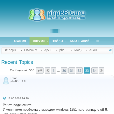
ГЛАВНАЯ
ФОРУМЫ
ФАЙЛЫ
БАЗА ЗНАНИЙ
phpBB Guru
Список форумов
Архивные форумы
phpBB 2.0.x (архив)
Модификация phpBB 2.0.x
Анонсы и поддержка модов для phpBB 2.0.x
Recent Topics
Страница
33
из
34
1
30
31
32
33
34
Пред.
След.
Сообщений: 500
…
Front
phpBB 1.4.0
С
13.05.2008 16:29
о
о
Ребят, подскажите..
б
У меня тоже проблема с выводом windows-1251 на страницу с utf-8.
щ
е