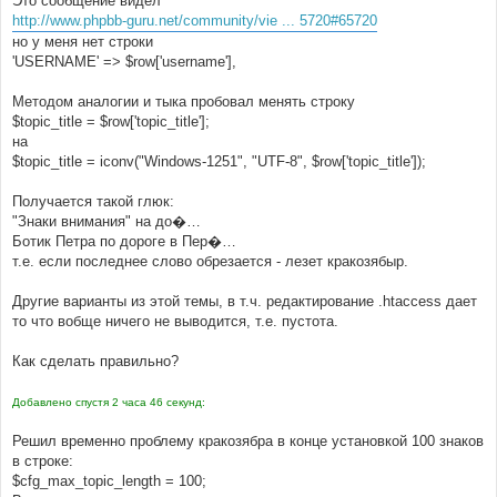
Это сообщение видел
н
http://www.phpbb-guru.net/community/vie ... 5720#65720
и
е
но у меня нет строки
'USERNAME' => $row['username'],
Методом аналогии и тыка пробовал менять строку
$topic_title = $row['topic_title'];
на
$topic_title = iconv("Windows-1251", "UTF-8", $row['topic_title']);
Получается такой глюк:
"Знаки внимания" на до�…
Ботик Петра по дороге в Пер�…
т.е. если последнее слово обрезается - лезет кракозябыр.
Другие варианты из этой темы, в т.ч. редактирование .htaccess дает
то что вобще ничего не выводится, т.е. пустота.
Как сделать правильно?
Добавлено спустя 2 часа 46 секунд:
Решил временно проблему кракозябра в конце установкой 100 знаков
в строке:
$cfg_max_topic_length = 100;