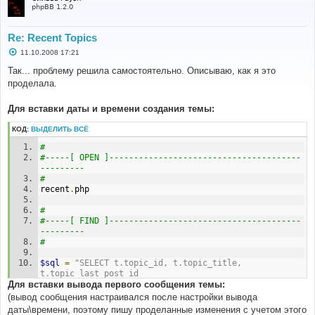
phpBB 1.2.0
Re: Recent Topics
С
11.10.2008 17:21
о
о
Так... проблему решила самостоятельно. Описываю, как я это
б
проделала.
щ
е
н
Для вставки даты и времени создания темы:
и
е
КОД:
ВЫДЕЛИТЬ ВСЁ
# 
#-----[ OPEN ]---------------------------------------
--------- 
# 
recent
.
php
# 
#-----[ FIND ]---------------------------------------
--------- 
#
$sql
=
"SELECT t.topic_id, t.topic_title, 
t.topic_last_post_id
Для вставки вывода первого сообщения темы:
# 
(вывод сообщения настраивался после настройки вывода
#-----[IN-LINE, AFTER, ADD ]-------------------------
даты\времени, поэтому пишу проделанные изменения с учетом этого