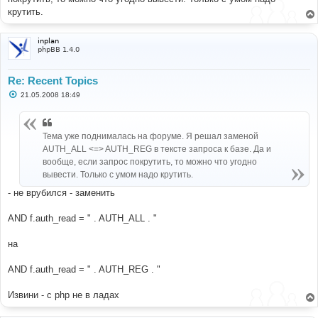
крутить.
inplan
phpBB 1.4.0
Re: Recent Topics
С
21.05.2008 18:49
о
о
б
щ
Тема уже поднималась на форуме. Я решал заменой
е
н
AUTH_ALL <=> AUTH_REG в тексте запроса к базе. Да и
и
вообще, если запрос покрутить, то можно что угодно
е
вывести. Только с умом надо крутить.
- не врубился - заменить
AND f.auth_read = " . AUTH_ALL . "
на
AND f.auth_read = " . AUTH_REG . "
Извини - с php не в ладах