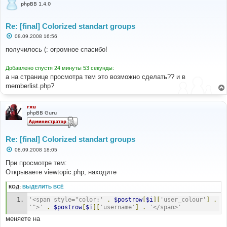
phpBB 1.4.0
Re: [final] Colorized standart groups
С
08.09.2008 16:56
о
о
получилось (: огромное спасибо!
б
щ
е
Добавлено спустя 24 минуты 53 секунды:
н
а на странице просмотра тем это возможно сделать?? и в
и
е
memberlist.php?
rxu
phpBB Guru
Re: [final] Colorized standart groups
С
08.09.2008 18:05
о
о
При просмотре тем:
б
Открываете viewtopic.php, находите
щ
е
н
КОД:
ВЫДЕЛИТЬ ВСЁ
и
е
'<span style="color:'
.
$postrow
[
$i
][
'user_colour'
]
.
'">'
.
$postrow
[
$i
][
'username'
]
.
'</span>'
меняете на