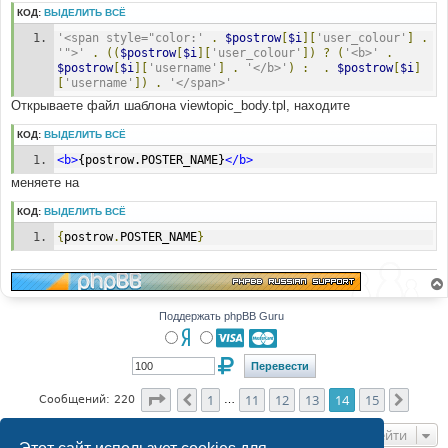
КОД:
ВЫДЕЛИТЬ ВСЁ
'<span style="color:'
.
$postrow
[
$i
][
'user_colour'
]
.
'">'
.
((
$postrow
[
$i
][
'user_colour'
])
?
(
'<b>'
.
$postrow
[
$i
][
'username'
]
.
'</b>'
)
:
.
$postrow
[
$i
]
[
'username'
])
.
'</span>'
Открываете файл шаблона viewtopic_body.tpl, находите
КОД:
ВЫДЕЛИТЬ ВСЁ
<b>
{postrow.POSTER_NAME}
</b>
меняете на
КОД:
ВЫДЕЛИТЬ ВСЁ
{
postrow
.
POSTER_NAME
}
Поддержать phpBB Guru
Страница
14
из
15
1
11
12
13
14
15
Пред.
След.
Сообщений: 220
…
Перейти