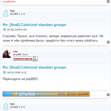
не работаю.
Nyk
phpBB 1.2.0
Re: [final] Colorized standart groups
С
08.06.2008 0:08
о
о
Спасибо, Палыч, всё откатил, иеперь нормально работает всё. Не
б
знаю в чём проблема была, придётся без этого можа обойтись
щ
е
н
и
rxu
е
phpBB Guru
Re: [final] Colorized standart groups
С
08.06.2008 8:22
о
о
Переходите на phpBB3.
б
щ
е
н
и
е
Nyk
phpBB 1.2.0