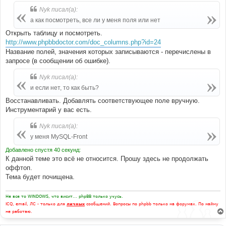
Nyk писал(а):
а как посмотреть, все ли у меня поля или нет
Открыть таблицу и посмотреть.
http://www.phpbbdoctor.com/doc_columns.php?id=24
Название полей, значения которых записываются - перечислены в
запросе (в сообщении об ошибке).
Nyk писал(а):
и если нет, то как быть?
Восстанавливать. Добавлять соответствующее поле вручную.
Инструментарий у вас есть.
Nyk писал(а):
у меня MySQL-Front
Добавлено спустя 40 секунд:
К данной теме это всё не относится. Прошу здесь не продолжать
оффтоп.
Тема будет почищена.
Не все то WINDOWS, что висит... phpBB только учусь.
ICQ, email, ЛС - только для
личных
сообщений. Вопросы по phpbb только на форумах. По найму
не работаю.