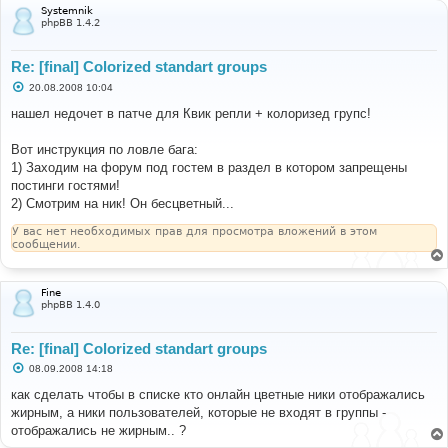
е
Systemnik
phpBB 1.4.2
Re: [final] Colorized standart groups
С
20.08.2008 10:04
о
о
нашел недочет в патче для Квик репли + колоризед групс!
б
щ
е
Вот инструкция по ловле бага:
н
1) Заходим на форум под гостем в раздел в котором запрещены
и
е
постинги гостями!
2) Смотрим на ник! Он бесцветный...
У вас нет необходимых прав для просмотра вложений в этом
сообщении.
Fine
phpBB 1.4.0
Re: [final] Colorized standart groups
С
08.09.2008 14:18
о
о
как сделать чтобы в списке кто онлайн цветные ники отображались
б
жирным, а ники пользователей, которые не входят в группы -
щ
е
отображались не жирным.. ?
н