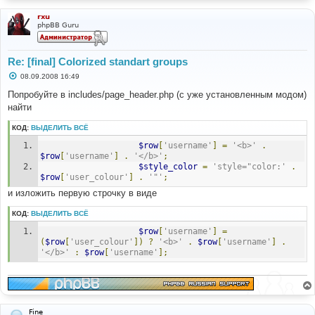
и
е
rxu
phpBB Guru
Re: [final] Colorized standart groups
С
08.09.2008 16:49
о
о
Попробуйте в includes/page_header.php (с уже установленным модом)
б
найти
щ
е
н
КОД:
ВЫДЕЛИТЬ ВСЁ
и
е
$row
[
'username'
]
=
'<b>'
.
$row
[
'username'
]
.
'</b>'
;
$style_color
=
'style="color:'
.
$row
[
'user_colour'
]
.
'"'
;
и изложить первую строчку в виде
КОД:
ВЫДЕЛИТЬ ВСЁ
$row
[
'username'
]
=
(
$row
[
'user_colour'
])
?
'<b>'
.
$row
[
'username'
]
.
'</b>'
:
$row
[
'username'
];
Fine