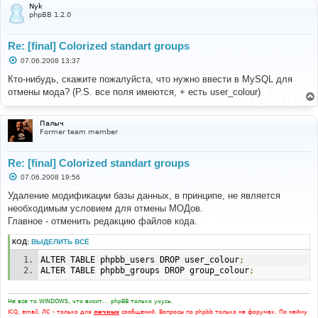
Nyk
phpBB 1.2.0
Re: [final] Colorized standart groups
С
07.06.2008 13:37
о
о
Кто-нибудь, скажите пожалуйста, что нужно ввести в MySQL для
б
отмены мода? (P.S. все поля имеются, + есть user_colour)
щ
е
н
и
Палыч
е
Former team member
Re: [final] Colorized standart groups
С
07.06.2008 19:56
о
о
Удаление модификации базы данных, в принципе, не является
б
необходимым условием для отмены МОДов.
щ
е
Главное - отменить редакцию файлов кода.
н
и
КОД:
ВЫДЕЛИТЬ ВСЁ
е
ALTER TABLE phpbb_users DROP user_colour
;
ALTER TABLE phpbb_groups DROP group_colour
;
Не все то WINDOWS, что висит... phpBB только учусь.
ICQ, email, ЛС - только для
личных
сообщений. Вопросы по phpbb только на форумах. По найму