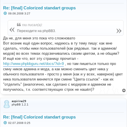
Re: [final] Colorized standart groups
С
09.06.2008 3:27
о
о
б
rxu писал(а):
щ
е
Переходите на phpBB3.
н
и
Да не, для меня это пока что сложновато
е
Вот возник ещё один вопрос, надеюсь в ту тему пишу: как мне
сделать, чтобы ники пользователей (как рядовых. так и админов/
модов) во всех темах подсвечивались своим цветом, а не общим?
И ещё кое что, вот эту страницу прочитал -
http://www.phpbbguru.net/docs/?id=9
, но там пишеться только про
смну ников админа и мода, а как можно сменить цвет ника у
обычного пользователя - просто у меня (как и у всех, наверное) цвет
ника пользователя меняется при смене "Цвета ссылок" - как их
"отделить" (аналогично, как сделано с модером и админом не
получилось, т.к. соответствующих строк не нашёл)?
aspirine29
phpBB 1.2.1
Re: [final] Colorized standart groups
С
02.07.2008 0:25
о