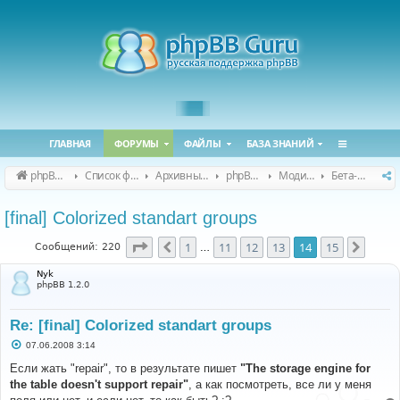
ГЛАВНАЯ
ФОРУМЫ
ФАЙЛЫ
БАЗА ЗНАНИЙ
phpBB Guru
Список форумов
Архивные форумы
phpBB 2.0.x (архив)
Модификация phpBB 2.0.x
Бета-версии модов для phpBB 2.0.x
[final] Colorized standart groups
Страница
14
из
15
1
11
12
13
14
15
Пред.
След.
Сообщений: 220
…
Nyk
phpBB 1.2.0
Re: [final] Colorized standart groups
С
07.06.2008 3:14
о
о
Если жать "repair", то в результате пишет
"The storage engine for
б
the table doesn't support repair"
, а как посмотреть, все ли у меня
щ
е