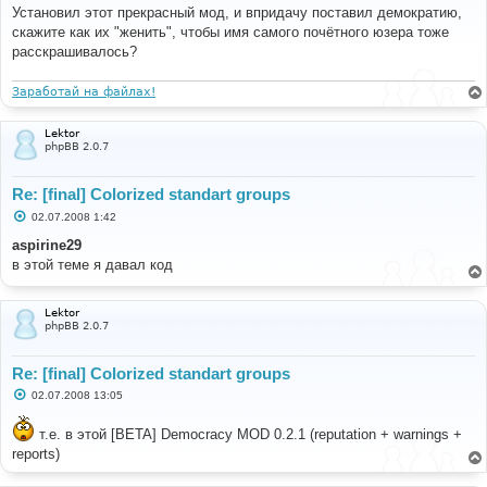
о
Установил этот прекрасный мод, и впридачу поставил демократию,
б
скажите как их "женить", чтобы имя самого почётного юзера тоже
щ
е
расскрашивалось?
н
и
е
Заработай на файлах!
Lektor
phpBB 2.0.7
Re: [final] Colorized standart groups
С
02.07.2008 1:42
о
о
aspirine29
б
в этой теме я давал код
щ
е
н
и
Lektor
е
phpBB 2.0.7
Re: [final] Colorized standart groups
С
02.07.2008 13:05
о
о
б
т.е. в этой [BETA] Democracy MOD 0.2.1 (reputation + warnings +
щ
reports)
е
н
и