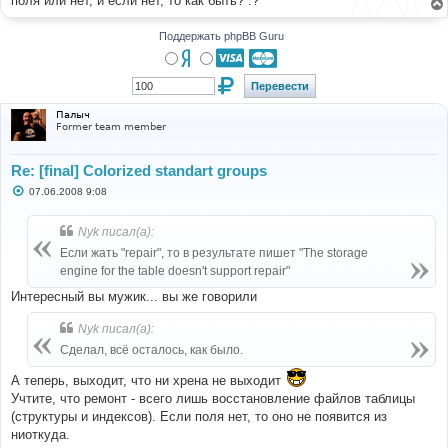
поля или нет, и если нет, то как быть? :?
н
и
е
Поддержать phpBB Guru
Палыч
Former team member
Re: [final] Colorized standart groups
С
07.06.2008 9:08
о
о
б
Nyk писал(а):
щ
е
Если жать "repair", то в результате пишет "The storage
н
engine for the table doesn't support repair"
и
е
Интересный вы мужик... вы же говорили
Nyk писал(а):
Сделал, всё осталось, как было.
А теперь, выходит, что ни хрена не выходит
Учтите, что ремонт - всего лишь восстановление файлов таблицы
(структуры и индексов). Если поля нет, то оно не появится из
ниоткуда.