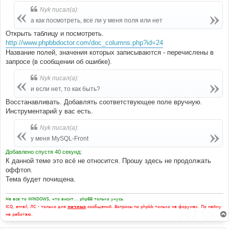
Nyk писал(а):
а как посмотреть, все ли у меня поля или нет
Открыть таблицу и посмотреть.
http://www.phpbbdoctor.com/doc_columns.php?id=24
Название полей, значения которых записываются - перечислены в
запросе (в сообщении об ошибке).
Nyk писал(а):
и если нет, то как быть?
Восстанавливать. Добавлять соответствующее поле вручную.
Инструментарий у вас есть.
Nyk писал(а):
у меня MySQL-Front
Добавлено спустя 40 секунд:
К данной теме это всё не относится. Прошу здесь не продолжать
оффтоп.
Тема будет почищена.
Не все то WINDOWS, что висит... phpBB только учусь.
ICQ, email, ЛС - только для
личных
сообщений. Вопросы по phpbb только на форумах. По найму
не работаю.