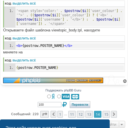
КОД:
ВЫДЕЛИТЬ ВСЁ
'<span style="color:'
.
$postrow
[
$i
][
'user_colour'
]
.
'">'
.
((
$postrow
[
$i
][
'user_colour'
])
?
(
'<b>'
.
$postrow
[
$i
][
'username'
]
.
'</b>'
)
:
.
$postrow
[
$i
]
[
'username'
])
.
'</span>'
Открываете файл шаблона viewtopic_body.tpl, находите
КОД:
ВЫДЕЛИТЬ ВСЁ
<b>
{postrow.POSTER_NAME}
</b>
меняете на
КОД:
ВЫДЕЛИТЬ ВСЁ
{
postrow
.
POSTER_NAME
}
Поддержать phpBB Guru
Страница
14
из
15
1
11
12
13
14
15
Пред.
След.
Сообщений: 220
…
Перейти