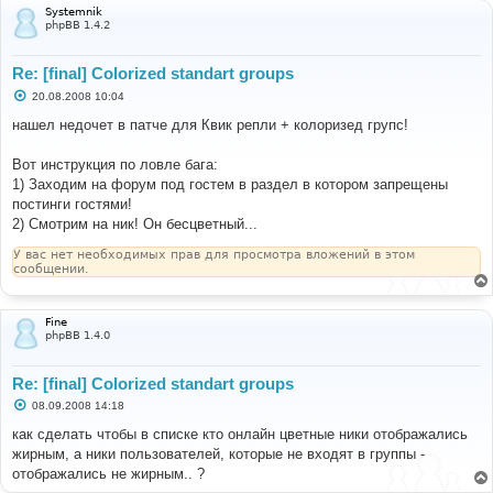
е
Systemnik
phpBB 1.4.2
Re: [final] Colorized standart groups
С
20.08.2008 10:04
о
о
нашел недочет в патче для Квик репли + колоризед групс!
б
щ
е
Вот инструкция по ловле бага:
н
1) Заходим на форум под гостем в раздел в котором запрещены
и
е
постинги гостями!
2) Смотрим на ник! Он бесцветный...
У вас нет необходимых прав для просмотра вложений в этом
сообщении.
Fine
phpBB 1.4.0
Re: [final] Colorized standart groups
С
08.09.2008 14:18
о
о
как сделать чтобы в списке кто онлайн цветные ники отображались
б
жирным, а ники пользователей, которые не входят в группы -
щ
е
отображались не жирным.. ?
н