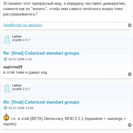
о
Установил этот прекрасный мод, и впридачу поставил демократию,
б
скажите как их "женить", чтобы имя самого почётного юзера тоже
щ
е
расскрашивалось?
н
и
е
Заработай на файлах!
Lektor
phpBB 2.0.7
Re: [final] Colorized standart groups
С
02.07.2008 1:42
о
о
aspirine29
б
в этой теме я давал код
щ
е
н
и
Lektor
е
phpBB 2.0.7
Re: [final] Colorized standart groups
С
02.07.2008 13:05
о
о
б
т.е. в этой [BETA] Democracy MOD 0.2.1 (reputation + warnings +
щ
reports)
е
н
и