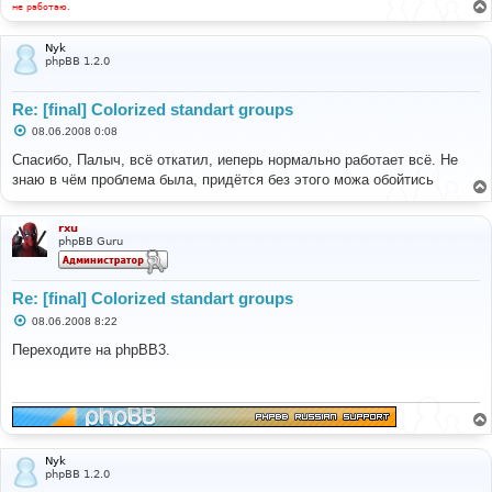
не работаю.
Nyk
phpBB 1.2.0
Re: [final] Colorized standart groups
С
08.06.2008 0:08
о
о
Спасибо, Палыч, всё откатил, иеперь нормально работает всё. Не
б
знаю в чём проблема была, придётся без этого можа обойтись
щ
е
н
и
rxu
е
phpBB Guru
Re: [final] Colorized standart groups
С
08.06.2008 8:22
о
о
Переходите на phpBB3.
б
щ
е
н
и
е
Nyk
phpBB 1.2.0