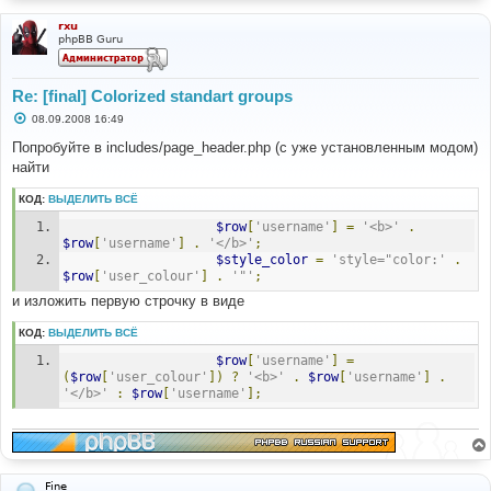
и
е
rxu
phpBB Guru
Re: [final] Colorized standart groups
С
08.09.2008 16:49
о
о
Попробуйте в includes/page_header.php (с уже установленным модом)
б
найти
щ
е
н
КОД:
ВЫДЕЛИТЬ ВСЁ
и
е
$row
[
'username'
]
=
'<b>'
.
$row
[
'username'
]
.
'</b>'
;
$style_color
=
'style="color:'
.
$row
[
'user_colour'
]
.
'"'
;
и изложить первую строчку в виде
КОД:
ВЫДЕЛИТЬ ВСЁ
$row
[
'username'
]
=
(
$row
[
'user_colour'
])
?
'<b>'
.
$row
[
'username'
]
.
'</b>'
:
$row
[
'username'
];
Fine