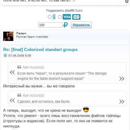
поля или нет, и если нет, то как быть? :?
н
и
е
Поддержать phpBB Guru
Палыч
Former team member
Re: [final] Colorized standart groups
С
07.06.2008 9:08
о
о
б
Nyk писал(а):
щ
е
Если жать "repair", то в результате пишет "The storage
н
engine for the table doesn't support repair"
и
е
Интересный вы мужик... вы же говорили
Nyk писал(а):
Сделал, всё осталось, как было.
А теперь, выходит, что ни хрена не выходит
Учтите, что ремонт - всего лишь восстановление файлов таблицы
(структуры и индексов). Если поля нет, то оно не появится из
ниоткуда.