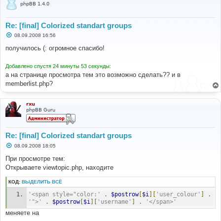
phpBB 1.4.0
Re: [final] Colorized standart groups
С
08.09.2008 16:56
о
о
получилось (: огромное спасибо!
б
щ
е
Добавлено спустя 24 минуты 53 секунды:
н
а на странице просмотра тем это возможно сделать?? и в
и
е
memberlist.php?
rxu
phpBB Guru
Re: [final] Colorized standart groups
С
08.09.2008 18:05
о
о
При просмотре тем:
б
Открываете viewtopic.php, находите
щ
е
н
КОД:
ВЫДЕЛИТЬ ВСЁ
и
е
'<span style="color:'
.
$postrow
[
$i
][
'user_colour'
]
.
'">'
.
$postrow
[
$i
][
'username'
]
.
'</span>'
меняете на