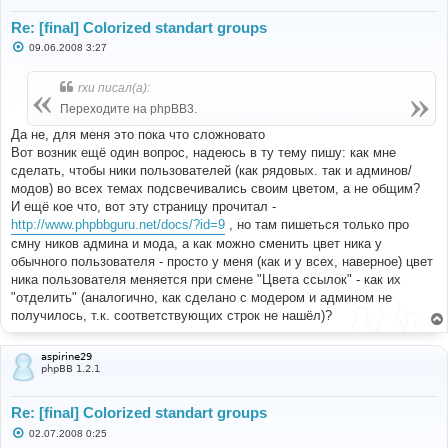
Re: [final] Colorized standart groups
С
09.06.2008 3:27
о
о
б
rxu писал(а):
щ
е
Переходите на phpBB3.
н
и
Да не, для меня это пока что сложновато
е
Вот возник ещё один вопрос, надеюсь в ту тему пишу: как мне
сделать, чтобы ники пользователей (как рядовых. так и админов/
модов) во всех темах подсвечивались своим цветом, а не общим?
И ещё кое что, вот эту страницу прочитал -
http://www.phpbbguru.net/docs/?id=9
, но там пишеться только про
смну ников админа и мода, а как можно сменить цвет ника у
обычного пользователя - просто у меня (как и у всех, наверное) цвет
ника пользователя меняется при смене "Цвета ссылок" - как их
"отделить" (аналогично, как сделано с модером и админом не
получилось, т.к. соответствующих строк не нашёл)?
aspirine29
phpBB 1.2.1
Re: [final] Colorized standart groups
С
02.07.2008 0:25
о