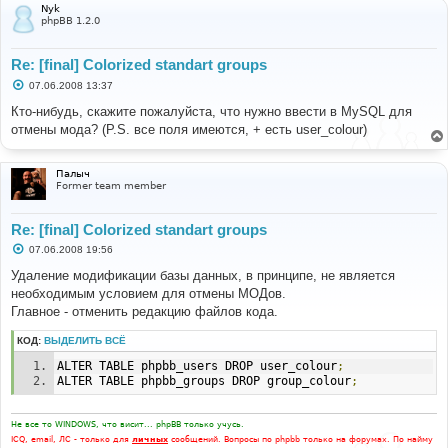
Nyk
phpBB 1.2.0
Re: [final] Colorized standart groups
С
07.06.2008 13:37
о
о
Кто-нибудь, скажите пожалуйста, что нужно ввести в MySQL для
б
отмены мода? (P.S. все поля имеются, + есть user_colour)
щ
е
н
и
Палыч
е
Former team member
Re: [final] Colorized standart groups
С
07.06.2008 19:56
о
о
Удаление модификации базы данных, в принципе, не является
б
необходимым условием для отмены МОДов.
щ
е
Главное - отменить редакцию файлов кода.
н
и
КОД:
ВЫДЕЛИТЬ ВСЁ
е
ALTER TABLE phpbb_users DROP user_colour
;
ALTER TABLE phpbb_groups DROP group_colour
;
Не все то WINDOWS, что висит... phpBB только учусь.
ICQ, email, ЛС - только для
личных
сообщений. Вопросы по phpbb только на форумах. По найму