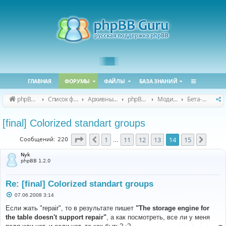
ГЛАВНАЯ
ФОРУМЫ
ФАЙЛЫ
БАЗА ЗНАНИЙ
phpBB Guru
Список форумов
Архивные форумы
phpBB 2.0.x (архив)
Модификация phpBB 2.0.x
Бета-версии модов для phpBB 2.0.x
[final] Colorized standart groups
Страница
14
из
15
1
11
12
13
14
15
Пред.
След.
Сообщений: 220
…
Nyk
phpBB 1.2.0
Re: [final] Colorized standart groups
С
07.06.2008 3:14
о
о
Если жать "repair", то в результате пишет
"The storage engine for
б
the table doesn't support repair"
, а как посмотреть, все ли у меня
щ
е