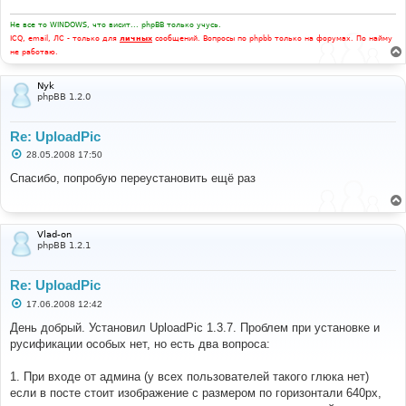
е
Не все то WINDOWS, что висит... phpBB только учусь.
ICQ, email, ЛС - только для
личных
сообщений. Вопросы по phpbb только на форумах. По найму
не работаю.
Nyk
phpBB 1.2.0
Re: UploadPic
С
28.05.2008 17:50
о
о
Спасибо, попробую переустановить ещё раз
б
щ
е
н
и
Vlad-on
е
phpBB 1.2.1
Re: UploadPic
С
17.06.2008 12:42
о
о
День добрый. Установил UploadPic 1.3.7. Проблем при установке и
б
русификации особых нет, но есть два вопроса:
щ
е
н
1. При входе от админа (у всех пользователей такого глюка нет)
и
е
если в посте стоит изображение с размером по горизонтали 640px,