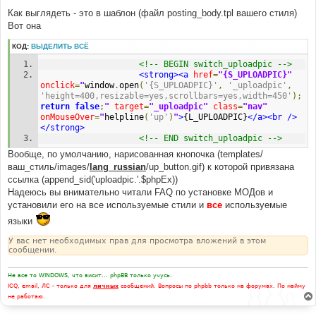
н
Как выглядеть - это в шаблон (файл posting_body.tpl вашего стиля)
и
е
Вот она
КОД:
ВЫДЕЛИТЬ ВСЁ
<!-- BEGIN switch_uploadpic -->
<strong><a
href
=
"{S_UPLOADPIC}"
onclick
=
"
window
.
open
(
'{S_UPLOADPIC}'
,
'_uploadpic'
,
'height=400,resizable=yes,scrollbars=yes,width=450'
);
return
false
;
"
target
=
"_uploadpic"
class
=
"nav"
onMouseOver
=
"
helpline
(
'up'
)
"
>
{L_UPLOADPIC}
</a><br
/>
</strong>
<!-- END switch_uploadpic -->
Вообще, по умолчанию, нарисованная кнопочка (templates/
ваш_стиль/images/
lang_russian
/up_button.gif) к которой привязана
ссылка (append_sid('uploadpic.'.$phpEx))
Надеюсь вы внимательно читали FAQ по установке МОДов и
установили его на все используемые стили и
все
используемые
языки
У вас нет необходимых прав для просмотра вложений в этом
сообщении.
Не все то WINDOWS, что висит... phpBB только учусь.
ICQ, email, ЛС - только для
личных
сообщений. Вопросы по phpbb только на форумах. По найму
не работаю.