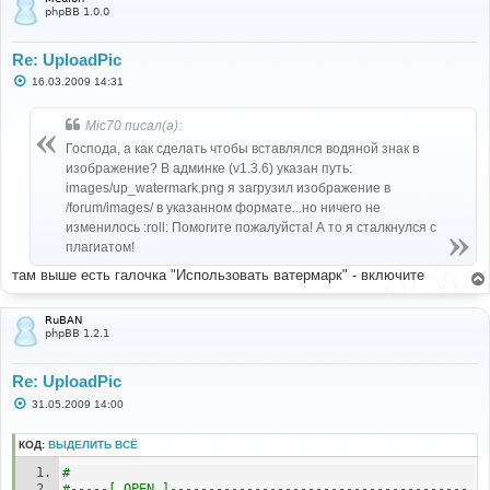
е
phpBB 1.0.0
Re: UploadPic
С
16.03.2009 14:31
о
о
б
Mic70 писал(а):
щ
е
Господа, а как сделать чтобы вставлялся водяной знак в
н
изображение? В админке (v1.3.6) указан путь:
и
е
images/up_watermark.png я загрузил изображение в
/forum/images/ в указанном формате...но ничего не
изменилось :roll: Помогите пожалуйста! А то я сталкнулся с
плагиатом!
там выше есть галочка "Использовать ватермарк" - включите
RuBAN
phpBB 1.2.1
Re: UploadPic
С
31.05.2009 14:00
о
о
б
КОД:
ВЫДЕЛИТЬ ВСЁ
щ
е
# 
н
#-----[ OPEN ]---------------------------------------