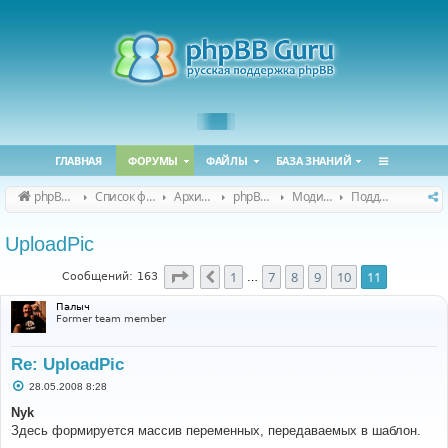
ГЛАВНАЯ
ФОРУМЫ
ФАЙЛЫ
БАЗА ЗНАНИЙ
phpBB Guru
Список форумов
Архивные форумы
phpBB 2.0.x (архив)
Модификация phpBB 2.0.x
Поддержка модов для phpBB 2.0.x
UploadPic
Страница
11
из
11
1
7
8
9
10
11
Пред.
Сообщений: 163
…
Палыч
Former team member
Re: UploadPic
С
28.05.2008 8:28
о
о
Nyk
б
Здесь формируется массив переменных, передаваемых в шаблон.
щ
е