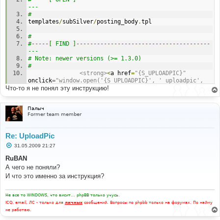
и
--- 
е
# 
templates
/
subSilver
/
posting_body
.
tpl 
# 
#-----[ FIND ]---------------------------------------
--- 
# Note: newer versions (>= 1.3.0) 
# 
<strong>
<
a href
=
"{S_UPLOADPIC}"
onclick
=
"window.open('{S_UPLOADPIC}', '_uploadpic', 
Что-то я не понял эту инструкцию!
'height=400,resizable=yes,scrollbars=yes,width=470');
return false;"
 target
=
"_uploadpic"
class
=
"nav"
onMouseOver
=
"helpline('up')"
>{
L_UPLOADPIC
}<
/a>
Палыч
</
strong
><
br 
/>
Former team member
# 
#-----[ FIND ]---------------------------------------
Re: UploadPic
--- 
С
31.05.2009 21:27
# Note: older versions (< 1.3.0) 
о
# 
о
RuBAN
<strong>
<
a href
=
"{S_UPLOADPIC}"
б
А чего не поняли?
onclick
=
"window.open('{S_UPLOADPIC}', '_uploadpic', 
щ
е
И что это именно за инструкция?
'height=400,resizable=yes,scrollbars=yes,width=470');
н
return false;"
 target
=
"_uploadpic"
class
=
"nav"
и
onMouseOver
=
"helpline('up')"
>{
L_UPLOADPIC
}<
/a>&nbsp;
е
Не все то WINDOWS, что висит... phpBB только учусь.
<br /
></
strong
>
ICQ, email, ЛС - только для
личных
сообщений. Вопросы по phpbb только на форумах. По найму
не работаю.
# 