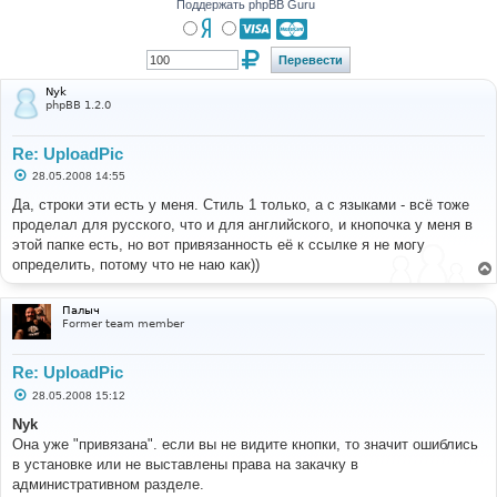
Поддержать phpBB Guru
Nyk
phpBB 1.2.0
Re: UploadPic
С
28.05.2008 14:55
о
о
Да, строки эти есть у меня. Стиль 1 только, а с языками - всё тоже
б
проделал для русского, что и для английского, и кнопочка у меня в
щ
е
этой папке есть, но вот привязанность её к ссылке я не могу
н
определить, потому что не наю как))
и
е
Палыч
Former team member
Re: UploadPic
С
28.05.2008 15:12
о
о
Nyk
б
Она уже "привязана". если вы не видите кнопки, то значит ошиблись
щ
е
в установке или не выставлены права на закачку в
н
административном разделе.
и