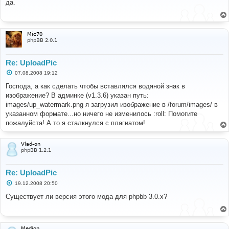
о
да.
б
щ
е
н
и
Mic70
е
phpBB 2.0.1
Re: UploadPic
С
07.08.2008 19:12
о
о
Господа, а как сделать чтобы вставлялся водяной знак в
б
изображение? В админке (v1.3.6) указан путь:
щ
е
images/up_watermark.png я загрузил изображение в /forum/images/ в
н
указанном формате...но ничего не изменилось :roll: Помогите
и
е
пожалуйста! А то я сталкнулся с плагиатом!
Vlad-on
phpBB 1.2.1
Re: UploadPic
С
19.12.2008 20:50
о
о
Существует ли версия этого мода для phpbb 3.0.x?
б
щ
е
н
и
Medion