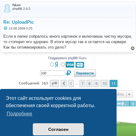
#-----[ REPLACE WITH ]-------------------------------
----------- 
fskon
phpBB 2.0.2
# 
<
input type
=
"button"
class
=
"button"
name
=
"uploadpic"
 value
=
"{L_UPLOADPIC}"
Re: UploadPic
onClick
=
"window.open('{S_UPLOADPIC}', '_uploadpic', 
'HEIGHT=400,resizable=yes,scrollbars=yes,WIDTH=450');
С
13.06.2009 5:25
о
return false;"
 onMouseOver
=
"helpline('up')"
/><
br 
/>
о
Если в папке собралось много картинок и включаешь чистку мусора,
б
то стопорит его здорово. В итоге мусор так и остается на сервере.
щ
е
Как бы оптимизировать это дело?
н
и
е
Поддержать phpBB Guru
Страница
11
из
11
1
7
8
9
10
11
Пред.
Сообщений: 163
…
Перейти
Этот сайт использует cookies для
Главная
Форумы
Наша команда
О команде
Конфиденциальность
обеспечения своей корректной работы.
Подробнее
Time: 0.170s
| Peak Memory Usage: 3.04 МБ | GZIP: Off |
Queries: 40
© phpBB Guru, 2004—2026
Согласен
Powered by
phpBB