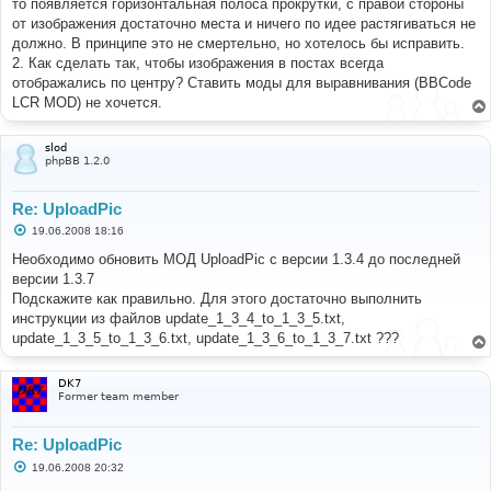
то появляется горизонтальная полоса прокрутки, с правой стороны
от изображения достаточно места и ничего по идее растягиваться не
должно. В принципе это не смертельно, но хотелось бы исправить.
2. Как сделать так, чтобы изображения в постах всегда
отображались по центру? Ставить моды для выравнивания (BBCode
LCR MOD) не хочется.
slod
phpBB 1.2.0
Re: UploadPic
С
19.06.2008 18:16
о
о
Необходимо обновить МОД UploadPic с версии 1.3.4 до последней
б
версии 1.3.7
щ
е
Подскажите как правильно. Для этого достаточно выполнить
н
инструкции из файлов update_1_3_4_to_1_3_5.txt,
и
е
update_1_3_5_to_1_3_6.txt, update_1_3_6_to_1_3_7.txt ???
DK7
Former team member
Re: UploadPic
С
19.06.2008 20:32
о