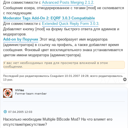
Для совместимости с
Advanced Posts Merging 2.1.2
.
Сообщение юзера, отмодерированное с тегами [mod] не склеивается
с последующим.
Moderator Tags Add-On 2: EQRF 3.0.3 Compatitable
Для совместимости с
Extended Quick Reply Form 3.0.3
.
Добавляет кнопку [mod] на форму быстрого ответа для админов и
модераторов.
Add-on by Поручик
Этот мод преобразует имя модератора
(администратора) в ссылку на профиль, а также добавляет время
сообщения. Фоновый цвет восклицательного знака устанавливается
цветом имени модератора (администратора).
У вас нет необходимых прав для просмотра вложений в этом
сообщении.
Последний раз редактировалось
Coagulant
10.01.2007 19:28, всего редактировалось
13 раз.
VVVas
Former team member
С
07.04.2005 12:03
о
о
Насколько необходим Multiple BBcode Mod? На что влияет его
б
отсутствие/присутствие?
щ