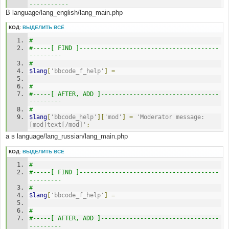
----------- 
В language/lang_english/lang_main.php
#
$lang
КОД:
ВЫДЕЛИТЬ ВСЁ
# 
#
#-----[ IN-LINE AFTER, ADD ]-------------------------
#-----[ FIND ]---------------------------------------
----------------- 
---------
#
#
,
$is_auth
,
$userdata
,
$HTTP_SERVER_VARS
$lang
[
'bbcode_f_help'
]
=
#
#
#-----[ FIND ]---------------------------------
#-----[ AFTER, ADD ]---------------------------------
#
---------
//NOTE: the first element of each array must be 
#
''   Add new elements AFTER the ''
$lang
[
'bbcode_help'
][
'mod'
]
=
'Moderator message: 
$EMBB_widths
=
array
(
''
)
;
[mod]text[/mod]'
;
$EMBB_values
=
array
(
''
)
;
а в language/lang_russian/lang_main.php
# 
#-----[ AFTER, ADD ]---------------------------------
КОД:
ВЫДЕЛИТЬ ВСЁ
--------- 
#
#
#-----[ FIND ]---------------------------------------
// BEGIN Moderator Tags
---------
if
(
(
$is_auth
[
'auth_mod'
])
||
(
#
(
$userdata
[
'user_level'
]
!=
0
)
&&
(
strpos
(
$lang
[
'bbcode_f_help'
]
=
basename
(
$HTTP_SERVER_VARS
[
'PHP_SELF'
]),
'privmsg'
)
!==
false
)
)
)
#
{
#-----[ AFTER, ADD ]---------------------------------
$EMBB_widths
[]
=
'40'
;
---------
$EMBB_values
[]
=
'MOD'
;