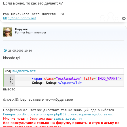
.
mod 
{
е
Если можно, то как это делается?
	font
-
family
:
{
T_FONTFACE1
};
 font
-
size
:
н
{
T_FONTSIZE2
}
px
;
 color
:
{
T_BODY_TEXT
};
 line
-
height
:
и
е
125
%;
гор. Махачкала, респ. Дагестан, РФ
}
http://load.5dom.net
.
exclamation 
{
Поручик
	font
-
weight
:
 bold
;
 font
-
family
:
Times
New
Roman
,
Former team member
Verdana
;
 font
-
size 
:
45px
;
 color
:
#ffffff;
}
td
.
ModTable
{
 background
-
color
:
#ff6060; } 
С
28.05.2005 10:30
о
о
bbcode.tpl
б
щ
е
н
КОД:
ВЫДЕЛИТЬ ВСЁ
и
е
<span
class
=
"exclamation"
title
=
"{MOD_WARN}"
>
        &nbsp;!&nbsp;
</span></td>
вместо
&nbsp;!&nbsp; вставьте что-нибудь свое
Профессионал - тот же дилетант, только знающий, где ошибётся.
Генератор db_update.php для phpBB2 с некоторыми удобствами
.
Многие моды я беру или ищу
здесь
,
здесь
,
тут
Все консультации только на форуме, приваты и стук в аську по