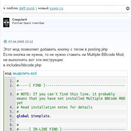
е
н
и
я люблю
daft punk
| новый
sugoi.ru
е
Coagulant
Former team member
С
07.04.2005 15:12
о
о
Этот мод позволяет добавить кнопку с тегом в posting.php
б
Если кнопка не нужна, то не нужно ставить ни Multiple BBcode Mod,
щ
е
ни выполнять вот эти инструкции:
н
в includes/bbcode.php
и
е
КОД:
ВЫДЕЛИТЬ ВСЁ
# 
#-----[ FIND ]---------------------------------------
--- 
# NOTE: If you can't find this line, it probably 
means that you have not installed Multiple BBCode MOD 
yet
# Read installation notes for details
#
global
$template
,
# 
#-----[ IN-LINE FIND ]-------------------------------