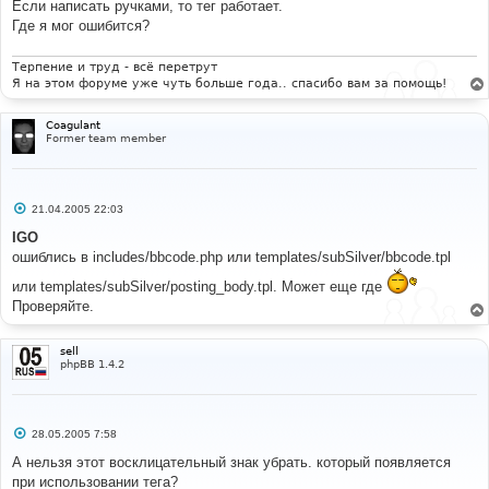
Если написать ручками, то тег работает.
Verdana
;
 font
-
size 
:
45px
;
 color
:
#ffffff;
Где я мог ошибится?
}
td
.
ModTable
{
 background
-
color
:
#ff6060; }
Терпение и труд - всё перетрут
Я на этом форуме уже чуть больше года.. спасибо вам за помощь!
# 
#-----[ OPEN ]---------------------------------------
Coagulant
---
Former team member
# 
templates
/
subSilver
/
simple_header
.
tpl 
# 
С
21.04.2005 22:03
#-----[ FIND ]---------------------------------------
о
---
о
IGO
# 
б
ошиблись в includes/bbcode.php или templates/subSilver/bbcode.tpl
щ
.
quote 
{
е
   font
-
family
:
{
T_FONTFACE1
};
 font
-
size
:
или templates/subSilver/posting_body.tpl. Может еще где
н
{
T_FONTSIZE2
}
px
;
 color
:
{
T_FONTCOLOR1
};
 line
-
height
:
и
Проверяйте.
125
%;
е
   background
-
color
:
{
T_TD_COLOR1
};
 border
:
{
T_TR_COLOR3
};
 border
-
style
:
 solid
;
sell
   border
-
left
-
width
:
1px
;
 border
-
top
-
width
:
1px
;
phpBB 1.4.2
border
-
right
-
width
:
1px
;
 border
-
bottom
-
width
:
1px
}
# 
С
28.05.2005 7:58
#-----[ AFTER, ADD ]---------------------------------
о
---------
о
А нельзя этот восклицательный знак убрать. который появляется
б
# 
при использовании тега?
щ