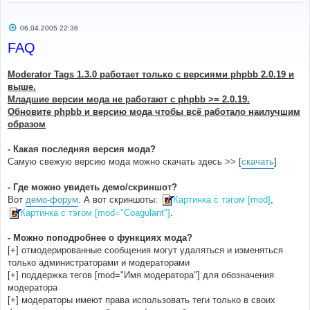
С
06.04.2005 22:36
о
о
FAQ
б
щ
е
Moderator Tags 1.3.0 работает только с версиями phpbb 2.0.19 и
н
и
выше.
е
Младшие версии мода не работают с phpbb >= 2.0.19.
Обновите phpbb и версию мода чтобы всё работало наилучшим
образом
- Какая последняя версия мода?
Самую свежую версию мода можно скачать здесь >> [
скачать
]
- Где можно увидеть демо/скриншот?
Вот
демо-форум
. А вот скриншоты:
Картинка с тэгом [mod]
,
Картинка с тэгом [mod="Coagulant"]
.
- Можно поподробнее о функциях мода?
[+] отмодерированные сообщения могут удаляться и изменяться
только администраторами и модераторами
[+] поддержка тегов [mod="Имя модератора"] для обозначения
модератора
[+] модераторы имеют права использовать теги только в своих