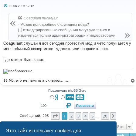
С
08.06.2005 17:45
о
о
б
Coagulant писал(а):
щ
е
- Можно поподробнее о функциях мода?
н
[+] отмодерированные сообщения могут удаляться и
и
е
изменяться только администраторами и модераторами
Coagulant
слушай я вот сегодня протестил мод и чето получается у
меня обычный юзвер может удалить или поправить пост.
Где может быть касяк.
16 Мб. это не память а склероз.........
Поддержать phpBB Guru
Страница
1
из
20
1
2
3
4
5
20
След.
Сообщений: 295
…
Перейти
Этот сайт использует cookies для
Главная
Форумы
Наша команда
О команде
Конфиденциальность