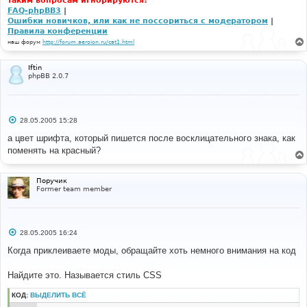
таким вопросам игнорируются!
FAQ-phpBB3
|
Ошибки новичков, или как не поссориться с модератором
|
Правила конференции
наш форум
http://forum.aeroion.ru/cat1.html
Iftin
phpBB 2.0.7
С
28.05.2005 15:28
о
о
а цвет шрифта, который пишется после восклицательного знака, как
б
поменять на красный?
щ
е
н
и
Поручик
е
Former team member
С
28.05.2005 16:24
о
о
Когда приклеиваете моды, обращайте хоть немного внимания на код
б
щ
е
Найдите это. Называется стиль CSS
н
и
КОД:
ВЫДЕЛИТЬ ВСЁ
е