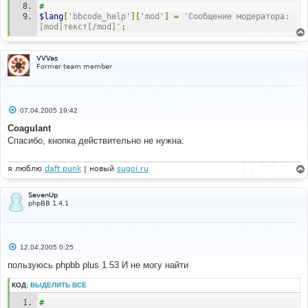
#
}
$lang
[
'bbcode_help'
][
'mod'
]
=
'Сообщение модератора: 
// END Moderator Tags 
[mod]текст[/mod]'
;
VVVas
Former team member
С
07.04.2005 19:42
о
о
Coagulant
б
Спасибо, кнопка действительно не нужна.
щ
е
н
и
я люблю
daft punk
| новый
sugoi.ru
е
SevenUp
phpBB 1.4.1
С
12.04.2005 0:25
о
о
пользуюсь phpbb plus 1.53 И не могу найти
б
щ
КОД:
ВЫДЕЛИТЬ ВСЁ
е
н
# 
и