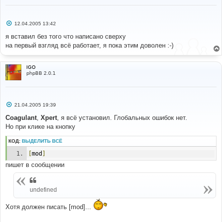
---
# 
templates
/
subSilver
/
overall_header
.
tpl
С
12.04.2005 13:42
о
о
# 
я вставил без того что написано сверху
б
#-----[ FIND ]---------------------------------------
на первый взгляд всё работает, я пока этим доволен :-)
щ
---
е
# 
н
и
.
quote 
{
IGO
е
   font
-
family
:
{
T_FONTFACE1
};
 font
-
size
:
phpBB 2.0.1
{
T_FONTSIZE2
}
px
;
 color
:
{
T_FONTCOLOR1
};
 line
-
height
:
125
%;
   background
-
color
:
{
T_TD_COLOR1
};
 border
:
{
T_TR_COLOR3
};
 border
-
style
:
 solid
;
С
21.04.2005 19:39
   border
-
left
-
width
:
1px
;
 border
-
top
-
width
:
1px
;
о
о
Coagulant
,
Xpert
, я всё установил. Глобальных ошибок нет.
border
-
right
-
width
:
1px
;
 border
-
bottom
-
width
:
1px
б
}
Но при клике на кнопку
щ
е
# 
н
КОД:
ВЫДЕЛИТЬ ВСЁ
и
#-----[ AFTER, ADD ]---------------------------------
е
[
mod
]
---------
# 
пишет в сообщении
.
mod 
{
	font
-
family
:
{
T_FONTFACE1
};
 font
-
size
:
{
T_FONTSIZE2
}
px
;
 color
:
{
T_BODY_TEXT
};
 line
-
height
:
undefined
125
%;
}
Хотя должен писать [mod]...
.
exclamation 
{
	font
-
weight
:
 bold
;
 font
-
family
:
Times
New
Roman
,